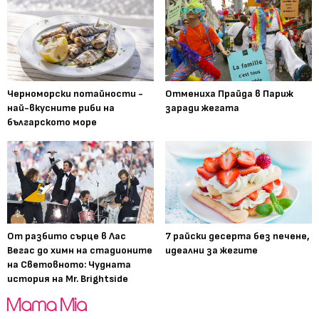
Черноморски потайности -
Отмениха Прайда в Париж
най-вкусните риби на
заради жегата
българското море
От разбито сърце в Лас
7 райски десерта без печене,
Вегас до химн на стадионите
идеални за жегите
на Световното: Чудната
история на Mr. Brightside