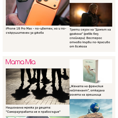
iPhone 18 Pro Max - по-цветен, но и по-
Трети сезон на “Домът на
съкрушителен за джоба
дракона” (ревю без
спойлери): Вестерос
отново кърви по-красиво
от всякога
„Жената на френския
лейтенант“, отказала
ролята на грешница
Национална мрежа за децата:
"Саморазправата не е правосъдие"