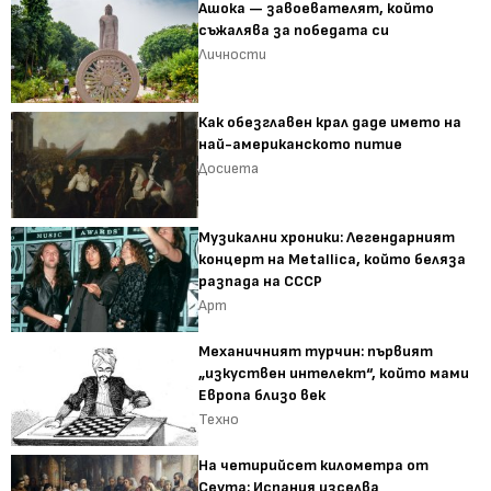
Ашока — завоевателят, който
съжалява за победата си
Личности
Как обезглавен крал даде името на
най-американското питие
Досиета
Музикални хроники: Легендарният
концерт на Metallica, който беляза
разпада на СССР
Арт
Механичният турчин: първият
„изкуствен интелект“, който мами
Европа близо век
Техно
На четирийсет километра от
Сеута: Испания изселва