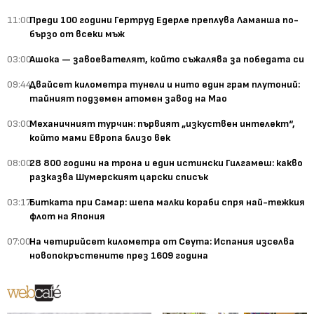
11:00
Преди 100 години Гертруд Едерле преплува Ламанша по-
бързо от всеки мъж
03:00
Ашока — завоевателят, който съжалява за победата си
09:44
Двайсет километра тунели и нито един грам плутоний:
тайният подземен атомен завод на Мао
03:00
Механичният турчин: първият „изкуствен интелект“,
който мами Европа близо век
08:00
28 800 години на трона и един истински Гилгамеш: какво
разказва Шумерският царски списък
03:17
Битката при Самар: шепа малки кораби спря най-тежкия
флот на Япония
07:00
На четирийсет километра от Сеута: Испания изселва
новопокръстените през 1609 година