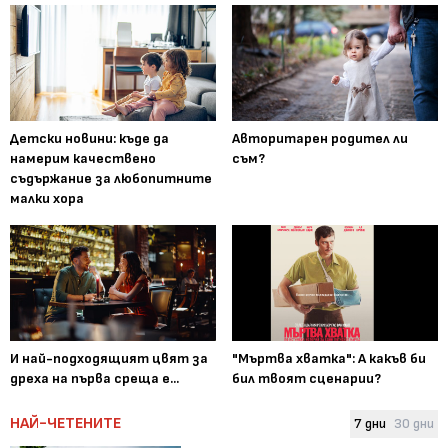
Детски новини: къде да
Авторитарен родител ли
намерим качествено
съм?
съдържание за любопитните
малки хора
И най-подходящият цвят за
"Мъртва хватка": А какъв би
дреха на първа среща е...
бил твоят сценарии?
НАЙ-ЧЕТЕНИТЕ
7 дни
30 дни