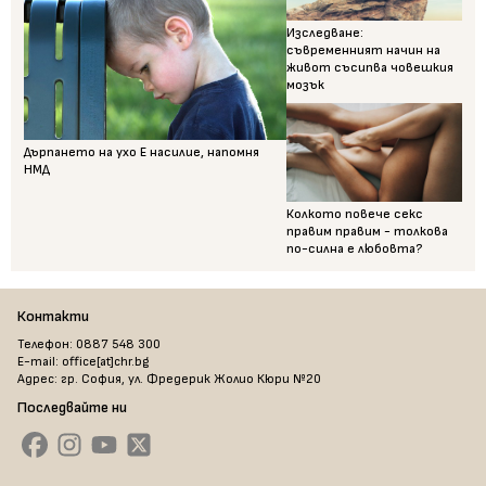
Изследване:
съвременният начин на
живот съсипва човешкия
мозък
Дърпането на ухо Е насилие, напомня
НМД
Колкото повече секс
правим правим - толкова
по-силна е любовта?
Контакти
Телефон: 0887 548 300
E-mail: office[at]chr.bg
Адрес: гр. София, ул. Фредерик Жолио Кюри №20
Последвайте ни