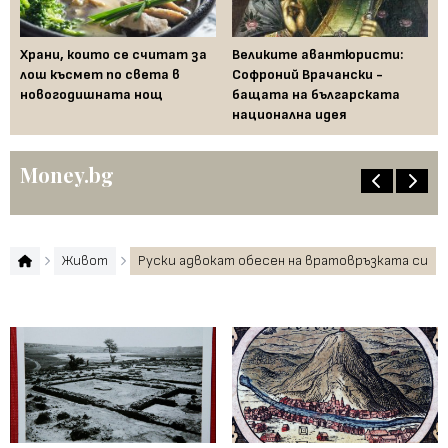
Храни, които се считат за
Великите авантюристи:
Ев
 за
лош късмет по света в
Софроний Врачански -
Ти
новогодишната нощ
бащата на българската
съ
национална идея
по
Money.bg
Живот
Руски адвокат обесен на вратовръзката си