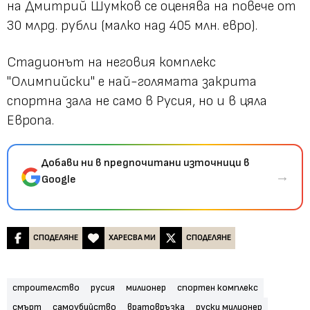
на Дмитрий Шумков се оценява на повече от
30 млрд. рубли (малко над 405 млн. евро).
Стадионът на неговия комплекс
"Олимпийски" е най-голямата закрита
спортна зала не само в Русия, но и в цяла
Европа.
Добави ни в предпочитани източници в
→
Google
СПОДЕЛЯНЕ
ХАРЕСВА МИ
СПОДЕЛЯНЕ
строителство
русия
милионер
спортен комплекс
смърт
самоубийство
вратовръзка
руски милионер