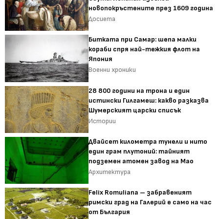
новопокръстените през 1609 година
Досиета
Битката при Самар: шепа малки
кораби спря най-тежкия флот на
Япония
Военни хроники
28 800 години на трона и един
истински Гилгамеш: какво разказва
Шумерският царски списък
Истории
Двайсет километра тунели и нито
един грам плутоний: тайният
подземен атомен завод на Мао
Архитектура
Felix Romuliana – забравеният
римски град на Галерий е само на час
от България