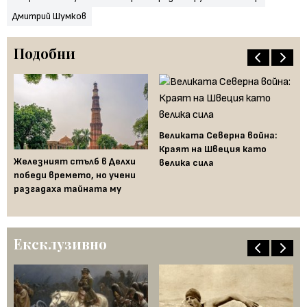
Дмитрий Шумков
Подобни
т
Великата Северна война:
Краят на Швеция като
Железният стълб в Делхи
Аш
велика сила
победи времето, но учени
ко
разгадаха тайната му
по
Ексклузивно