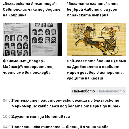
„Българската Атлантида":
"Богатата планина" отне
Севтополис чака под водите
безброй животи и разори
на Копринка
Испанската империя
Феноменът „Баадер-
Най-голямата военна измама
Майнхоф": терористите,
на Древността и първият
чието име ви преследва
мирен договор в историята:
уроците на Кадеш
Най-новото
Най-четеното
04:00
Потъналите праисторически селища по българското
Черноморие: какво лежи под водата от Варна до Китен
10:00
Другият мит за Минотавъра
04:00
Наполеон иска титлата — Франц II я унищожава