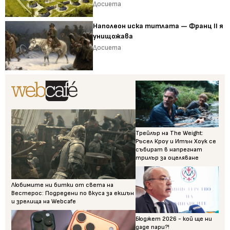
Досиета
Наполеон иска титлата — Франц II я
унищожава
Досиета
Трейлър на The Weight:
Ръсел Кроу и Итън Хоук се
събират в напрегнат
трилър за оцеляване
Любимите ни битки от света на
Вестерос: Подредени по вкуса за екшън
и зрелища на Webcafe
Бюджет 2026 - кой ще ни
даде пари?!