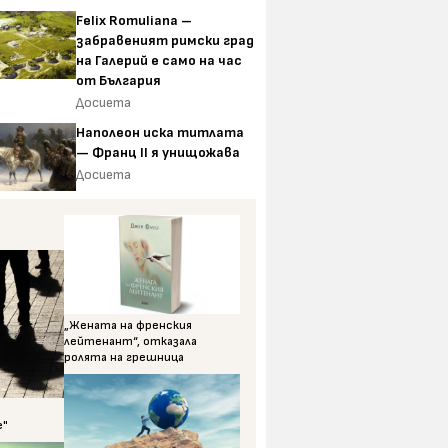
Felix Romuliana –
забравеният римски град
на Галерий е само на час
от България
Досиета
Наполеон иска титлата
— Франц II я унищожава
Досиета
„Жената на френския
лейтенант“, отказала
ролята на грешница
е"