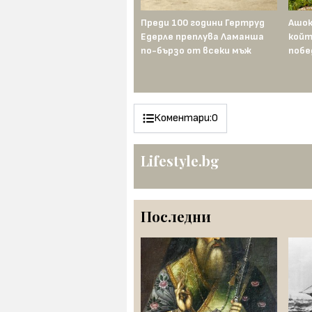
Наполеон иска титлата —
Преди 100 години Гертруд
Ашок
Франц II я унищожава
Едерле преплува Ламанша
койт
по-бързо от всеки мъж
побе
Коментари:
0
Lifestyle.bg
Последни