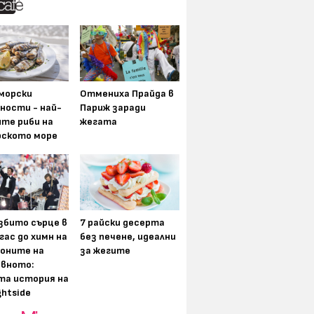
морски
Отмениха Прайда в
ности - най-
Париж заради
ите риби на
жегата
рското море
збито сърце в
7 райски десерта
гас до химн на
без печене, идеални
оните на
за жегите
вното:
та история на
ghtside