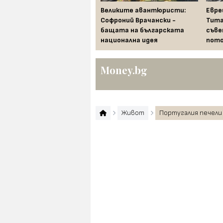
Храни, които се считат за
Великите авантюристи:
Евре
лош късмет по света в
Софроний Врачански -
Тита
новогодишната нощ
бащата на българската
съве
национална идея
пото
Money.bg
Живот
Португалия печели