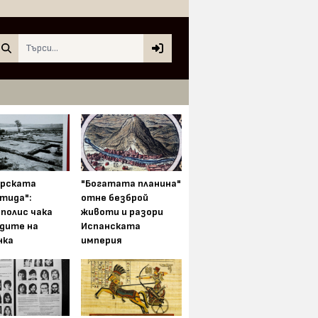
Search
арската
"Богатата планина"
тида":
отне безброй
полис чака
животи и разори
одите на
Испанската
нка
империя