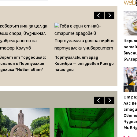
Черно
потай
вкусн
ворът от Тордесиляс:
Португалският град
бълга
Испания и Португалия
Коимбра – от древен Рим до
оделиха "Новия свят"
наши дни
От ра
Лас Ве
стади
Свето
Чудна
Mr. Bri