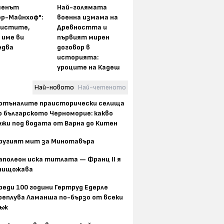
менът
Най-голямата
ер-Майнхоф":
военна измама на
истите,
Древността и
 име ви
първият мирен
едва
договор в
историята:
уроците на Кадеш
Най-новото
Най-четеното
отъналите праисторически селища
о българското Черноморие: какво
ежи под водата от Варна до Китен
ругият мит за Минотавъра
аполеон иска титлата — Франц II я
нищожава
реди 100 години Гертруд Едерле
реплува Ламанша по-бързо от всеки
ъж