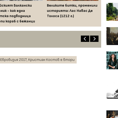
йският Балкански
Великите битки, променили
ник - как една
историята: Лас Навас Де
тска подводница
Толоса (1212 г.)
пи кораб с бежанци
 Евровизия 2017, Кристиан Костов е втори