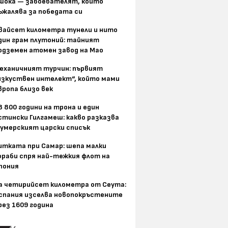
шока — завоевателят, който
ъжалява за победата си
вайсет километра тунели и нито
дин грам плутоний: тайният
одземен атомен завод на Мао
еханичният турчин: първият
изкуствен интелект“, който мами
вропа близо век
8 800 години на трона и един
стински Гилгамеш: какво разказва
умерският царски списък
итката при Самар: шепа малки
ораби спря най-тежкия флот на
пония
а четирийсет километра от Сеута:
спания изселва новопокръстените
рез 1609 година