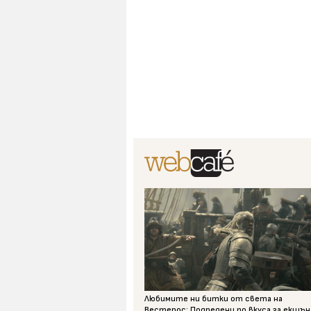
Любимите ни битки от света на
Вестерос: Подредени по вкуса за екшън