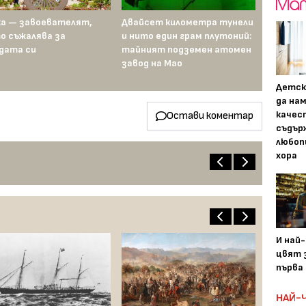
а — завоевателят,
Двайсет километра тунели
о съжалява за
и нито един грам плутоний:
дата си
тайният подземен атомен
завод на Мао
Детск
да на
качес
Остави коментар
съдър
любоп
хора
И най
цвят з
първа 
НАЙ-