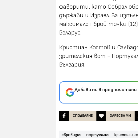
фаворити, като Собрал обр
държави и Израел. За изпъл
максимален брой точки (12)
Беларус.
Кристиан Костов и Салвадо
зрителския вот - Португал
България.
Добави ни в предпочитани 
СПОДЕЛЯНЕ
ХАРЕСВА МИ
евровизия
португалия
кристиан к