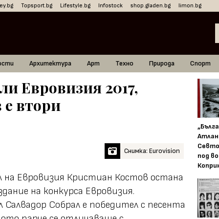
ey.bg
Topsport.bg
Lifestyle.bg
Infostock
shop.gladen.bg
limon.bg
ости
Архитектура
Арт
Техно
Природа
Спорт
ли Евровизия 2017,
 е втори
„Бълг
Атлан
Севто
Снимка: Eurovision
под в
Копри
 на Евровизия Кристиан Костов остана
ание на конкурса Евровизия.
 Салвадор Собрал е победител с песента
чното парче се отличаваше с