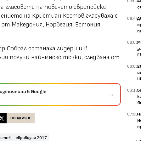
03:00
А
а гласовете на повечето европейски
с
нението на Кристиан Костов гласуваха с
09:44
Д
 от Македония, Норвегия, Естония,
е
п
03:00
М
р Собрал останаха лидери и в
„
Е
ия получи най-много точки, следвана от
08:00
2
и
Ш
03:17
Б
източници в Google
→
к
Я
07:00
Н
СПОДЕЛЯНЕ
И
п
остов
евровизия 2017