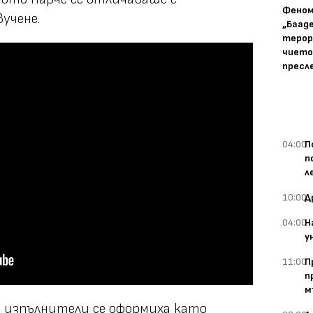
Фено
учене.
„Баад
терор
чието
пресл
04:00
П
п
л
10:00
Д
04:00
Н
у
11:00
П
п
м
 изпълнители се оформиха като