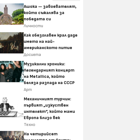
Ашока — завоевателят,
който съжалява за
победата си
Личности
Как обезглавен крал даде
името на най-
американското питие
Досиета
Музикални хроники:
Легендарният концерт
на Metallica, който
беляза разпада на СССР
Арт
Механичният турчин:
първият „изкуствен
интелект“, който мами
Европа близо век
Техно
На четирийсет