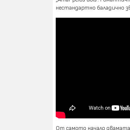
нестандартно баладично зв
От самото начало двамата