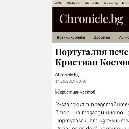
WMG
Webcafe
MamaMia
News.bg
Mon
Военни хроники
Досиета
Личн
Португалия пече
Кристиан Костов
Chronicle.bg
14.05.2017, 00:46
Българският представител
втори на тазгодишното изд
Португалският изпълнител
„Amar pelos dois". Романти