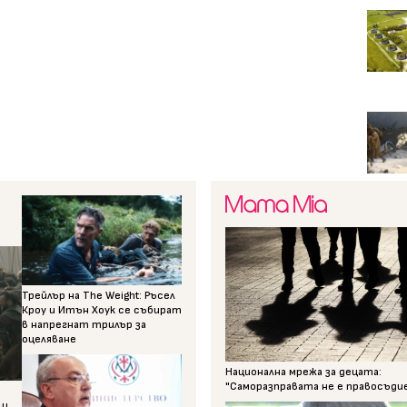
Трейлър на The Weight: Ръсел
Кроу и Итън Хоук се събират
в напрегнат трилър за
оцеляване
Национална мрежа за децата:
"Саморазправата не е правосъди
 и