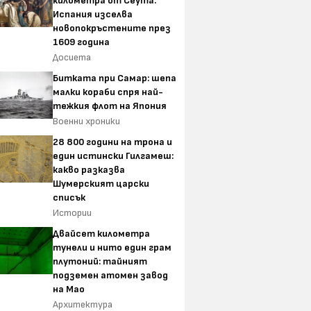
километра от Сеута:
Испания изселва
новопокръстените през
1609 година
Досиета
Битката при Самар: шепа
малки кораби спря най-
тежкия флот на Япония
Военни хроники
28 800 години на трона и
един истински Гилгамеш:
какво разказва
Шумерският царски
списък
Истории
Двайсет километра
тунели и нито един грам
плутоний: тайният
подземен атомен завод
на Мао
Архитектура