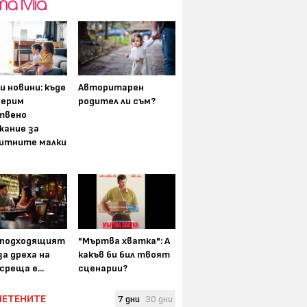
и новини: къде
Авторитарен
мерим
родител ли съм?
твено
жание за
итните малки
-подходящият
"Мъртва хватка": А
а дреха на
какъв би бил твоят
среща е...
сценарии?
ЧЕТЕНИТЕ
7 дни
30 дни