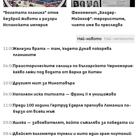
"Богатата планина" отне
Феноменът „Баадер-
безброй животи и разори
Майнхоф": терористите,
Испанската империя
чието име ви преследва
Най-новото
Най-четеното
11:00
Железни врата – там, където Дунав покорява
планините
04:00
Праисторическите селища по българското Черноморие:
какво лежи под водата от Варна до Китен
10:00
Другият мит за Минотавъра
04:00
Наполеон иска титлата — Франц II я унищожава
11:00
Преди 100 години Гертруд Едерле преплува Ламанша по-
бързо от всеки мъж
03:00
Ашока — завоевателят, който съжалява за победата си
09:44
Двайсет километра тунели и нито един грам плутоний: