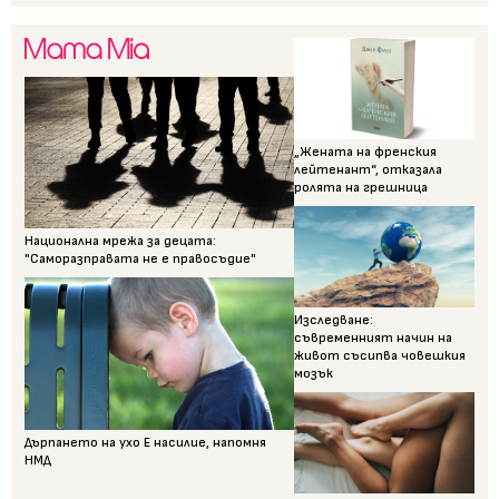
„Жената на френския
лейтенант“, отказала
ролята на грешница
Национална мрежа за децата:
"Саморазправата не е правосъдие"
Изследване:
съвременният начин на
живот съсипва човешкия
мозък
Дърпането на ухо Е насилие, напомня
НМД