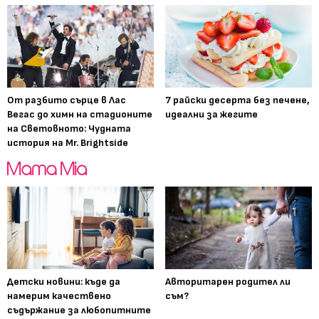
От разбито сърце в Лас
7 райски десерта без печене,
Вегас до химн на стадионите
идеални за жегите
на Световното: Чудната
история на Mr. Brightside
Детски новини: къде да
Авторитарен родител ли
намерим качествено
съм?
съдържание за любопитните