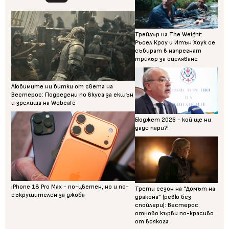
Трейлър на The Weight:
Ръсел Кроу и Итън Хоук се
събират в напрегнат
трилър за оцеляване
Любимите ни битки от света на
Вестерос: Подредени по вкуса за екшън
и зрелища на Webcafe
Бюджет 2026 - кой ще ни
даде пари?!
iPhone 18 Pro Max - по-цветен, но и по-
Трети сезон на “Домът на
съкрушителен за джоба
дракона” (ревю без
спойлери): Вестерос
отново кърви по-красиво
от всякога