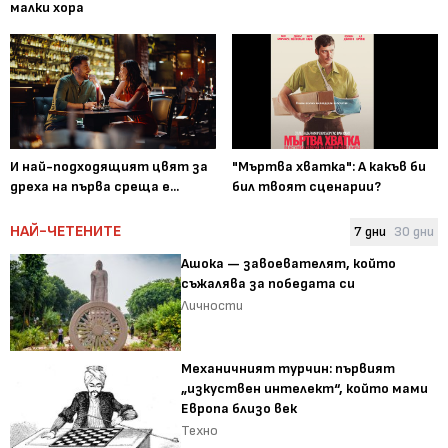
малки хора
И най-подходящият цвят за
"Мъртва хватка": А какъв би
дреха на първа среща е...
бил твоят сценарии?
НАЙ-ЧЕТЕНИТЕ
7 дни
30 дни
Ашока — завоевателят, който
съжалява за победата си
Личности
Механичният турчин: първият
„изкуствен интелект“, който мами
Европа близо век
Техно