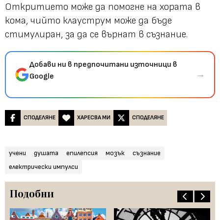
Откритието може да помогне на хората в
кома, чийто клауструм може да бъде
стимулиран, за да се върнат в съзнание.
Добави ни в предпочитани източници в
→
Google
СПОДЕЛЯНЕ
ХАРЕСВА МИ
СПОДЕЛЯНЕ
учени
душата
епилепсия
мозък
съзнание
електрически импулси
Подобни