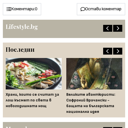
Коментари:
0
Остави коментар
Lifestyle.bg
Последни
Храни, които се считат за
Великите авантюристи:
Ев
 за
лош късмет по света в
Софроний Врачански -
Ти
новогодишната нощ
бащата на българската
съ
национална идея
по