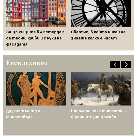
Защо къщите в Амстердам
Светът, в който никой не
Ко
а с
са тесни, криви и с куки на
знаеше колко е часът
из
фасадата
Ексклузивно
ща
Другият мит за
Наполеон иска титлата —
Пр
Минотавъра
Франц II я унищожава
Ед
од
по
ен