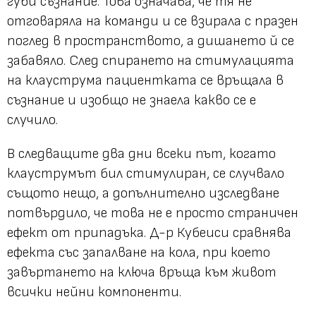
губи съзнание. Това означава, че тя не
отговаряла на команди и се взирала с празен
поглед в пространството, а дишането й се
забавяло. След спирането на стимулацията
на клауструма пациентката се връщала в
съзнание и изобщо не знаела какво се е
случило.
В следващите два дни всеки път, когато
клауструмът бил стимулиран, се случвало
същото нещо, а допълнително изследване
потвърдило, че това не е просто страничен
ефект от припадъка. Д-р Кубеиси сравнява
ефекта със запалване на кола, при което
завъртането на ключа връща към живот
всички нейни компоненти.