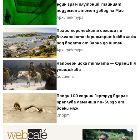
един грам плутоний: тайният
подземен атомен завод на Мао
Архитектура
Праисторическите селища по
българското Черноморие: какво лежи
под водата от Варна до Китен
Архитектура
Наполеон иска титлата — Франц II я
унищожава
Досиета
Преди 100 години Гертруд Едерле
преплува Ламанша по-бързо от
всеки мъж
Спорт