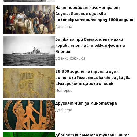
На четирийсет километра от
Сеута: Испания изселва
новопокръстените през 1609 година
Досиета
Битката при Самар: шепа малки
кораби спря най-тежкия флот на
Япония
Военни хроники
28 800 години на трона и един
истински Гилгамеш: какво разказва
Шумерският царски списък
Истории
Другият мит за Минотавъра
Досиета
Двайсет километра тунели и нито