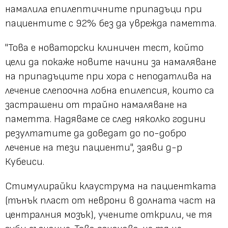
намалила епилептичните припадъци при
пациентите с 92% без да уврежда паметта.
"Това е новаторски клиничен тест, който
цели да покаже новите начини за намаляване
на припадъците при хора с неподатлива на
лечение слепоочна лобна епилепсия, които са
застрашени от трайно намаляване на
паметта. Надяваме се след няколко години
резултатите да доведат до по-добро
лечение на тези пациенти", заяви д-р
Кубеиси.
Стимулирайки клауструма на пациентката
(тънък пласт от неврони в долната част на
централния мозък), учените открили, че тя