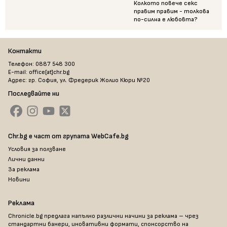
Колкото повече секс
правим правим - толкова
по-силна е любовта?
Контакти
Телефон: 0887 548 300
E-mail: office[at]chr.bg
Адрес: гр. София, ул. Фредерик Жолио Кюри №20
Последвайте ни
Chr.bg е част от групата WebCafe.bg
Условия за ползване
Лични данни
За реклама
Новини
Реклама
Chronicle.bg предлага напълно различни начини за реклама – чрез
стандартни банери, иновативни формати, спонсорство на