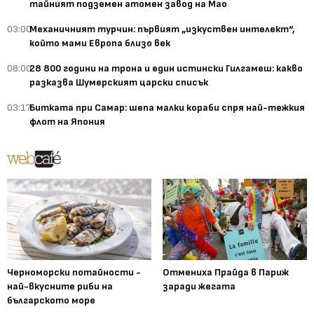
тайният подземен атомен завод на Мао
03:00
Механичният турчин: първият „изкуствен интелект“,
който мами Европа близо век
08:00
28 800 години на трона и един истински Гилгамеш: какво
разказва Шумерският царски списък
03:17
Битката при Самар: шепа малки кораби спря най-тежкия
флот на Япония
Черноморски потайности -
Отмениха Прайда в Париж
най-вкусните риби на
заради жегата
българското море