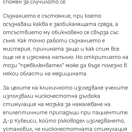
спомен за случилото се.
Съзнанието е състояние, при което
осъзнаваш каква е заобикалящата среда, а
отсъствието му обикновено се свърза със
съня. Как точно работи съзнанието е
мистерия, причината защо и как спим все
още не е изяснена напълно. Но откритието на
този "превключвател" може да бъде полезно в
някои области на медицината.
За целите на клиничното изследване учените
използвали нискочестотна дълбока
стимулация на мозъка за намаляване на
епилептичните припадъци при пациентите.
Д-р Кубеиси, който ръководел изследването,
установил, че нискочестотната стимулация