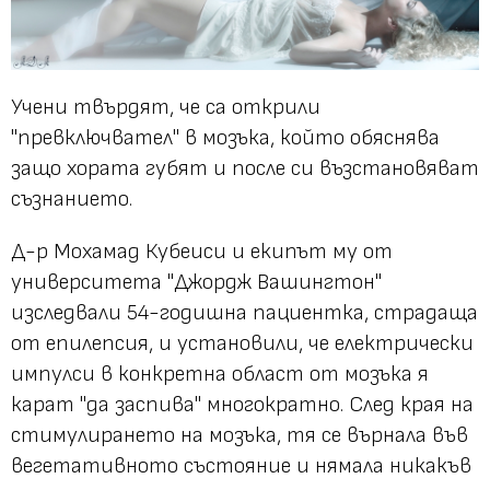
Учени твърдят, че са открили
"превключвател" в мозъка, който обяснява
защо хората губят и после си възстановяват
съзнанието.
Д-р Мохамад Кубеиси и екипът му от
университета "Джордж Вашингтон"
изследвали 54-годишна пациентка, страдаща
от епилепсия, и установили, че електрически
импулси в конкретна област от мозъка я
карат "да заспива" многократно. След края на
стимулирането на мозъка, тя се върнала във
вегетативното състояние и нямала никакъв