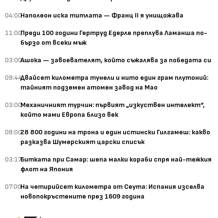
04:00
Наполеон иска титлата — Франц II я унищожава
11:00
Преди 100 години Гертруд Едерле преплува Ламанша по-
бързо от всеки мъж
03:00
Ашока — завоевателят, който съжалява за победата си
09:44
Двайсет километра тунели и нито един грам плутоний:
тайният подземен атомен завод на Мао
03:00
Механичният турчин: първият „изкуствен интелект“,
който мами Европа близо век
08:00
28 800 години на трона и един истински Гилгамеш: какво
разказва Шумерският царски списък
03:17
Битката при Самар: шепа малки кораби спря най-тежкия
флот на Япония
07:00
На четирийсет километра от Сеута: Испания изселва
новопокръстените през 1609 година