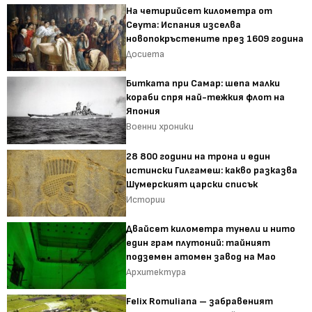
На четирийсет километра от
Сеута: Испания изселва
новопокръстените през 1609 година
Досиета
Битката при Самар: шепа малки
кораби спря най-тежкия флот на
Япония
Военни хроники
28 800 години на трона и един
истински Гилгамеш: какво разказва
Шумерският царски списък
Истории
Двайсет километра тунели и нито
един грам плутоний: тайният
подземен атомен завод на Мао
Архитектура
Felix Romuliana – забравеният