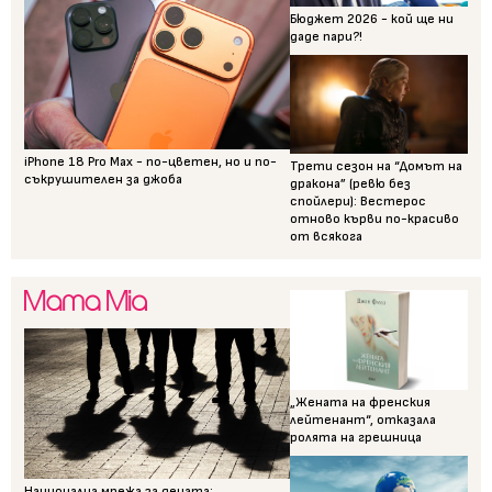
Бюджет 2026 - кой ще ни
даде пари?!
iPhone 18 Pro Max - по-цветен, но и по-
Трети сезон на “Домът на
съкрушителен за джоба
дракона” (ревю без
спойлери): Вестерос
отново кърви по-красиво
от всякога
„Жената на френския
лейтенант“, отказала
ролята на грешница
Национална мрежа за децата: