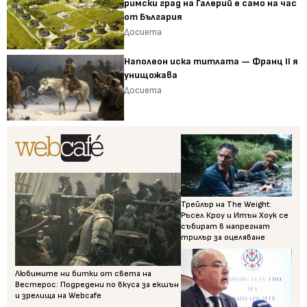
римски град на Галерий е само на час
от България
Досиета
Наполеон иска титлата — Франц II я
унищожава
Досиета
Трейлър на The Weight:
Ръсел Кроу и Итън Хоук се
събират в напрегнат
трилър за оцеляване
Любимите ни битки от света на
Вестерос: Подредени по вкуса за екшън
и зрелища на Webcafe