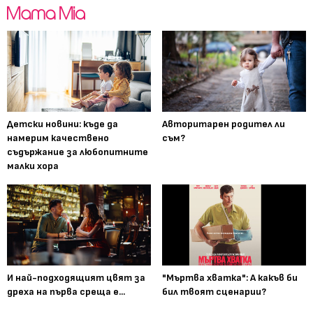
Детски новини: къде да
Авторитарен родител ли
намерим качествено
съм?
съдържание за любопитните
малки хора
И най-подходящият цвят за
"Мъртва хватка": А какъв би
дреха на първа среща е...
бил твоят сценарии?