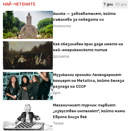
НАЙ-ЧЕТЕНИТЕ
7 дни
30 дни
Ашока — завоевателят, който
съжалява за победата си
Личности
Как обезглавен крал даде името на
най-американското питие
Досиета
Музикални хроники: Легендарният
концерт на Metallica, който беляза
разпада на СССР
Арт
Механичният турчин: първият
„изкуствен интелект“, който мами
Европа близо век
Техно