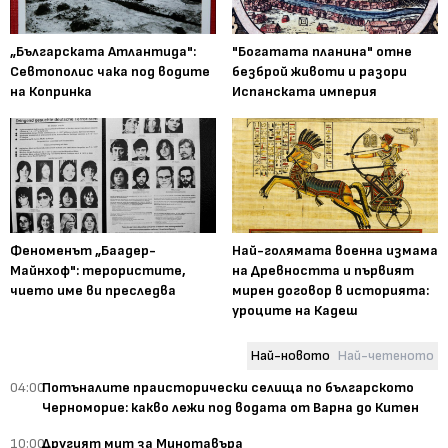
„Българската Атлантида":
"Богатата планина" отне
Севтополис чака под водите
безброй животи и разори
на Копринка
Испанската империя
Феноменът „Баадер-
Най-голямата военна измама
Майнхоф": терористите,
на Древността и първият
чието име ви преследва
мирен договор в историята:
уроците на Кадеш
Най-новото
Най-четеното
04:00
Потъналите праисторически селища по българското
Черноморие: какво лежи под водата от Варна до Китен
10:00
Другият мит за Минотавъра