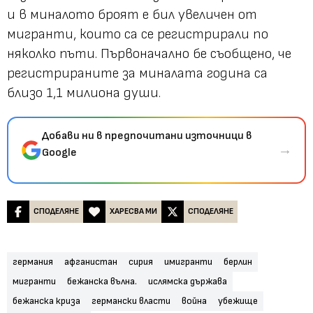
и в миналото броят е бил увеличен от
мигранти, които са се регистрирали по
няколко пъти. Първоначално бе съобщено, че
регистрираните за миналата година са
близо 1,1 милиона души.
Добави ни в предпочитани източници в
→
Google
СПОДЕЛЯНЕ
ХАРЕСВА МИ
СПОДЕЛЯНЕ
германия
афганистан
сирия
имигранти
берлин
мигранти
бежанска вълна.
ислямска държава
бежанска криза
германски власти
война
убежище