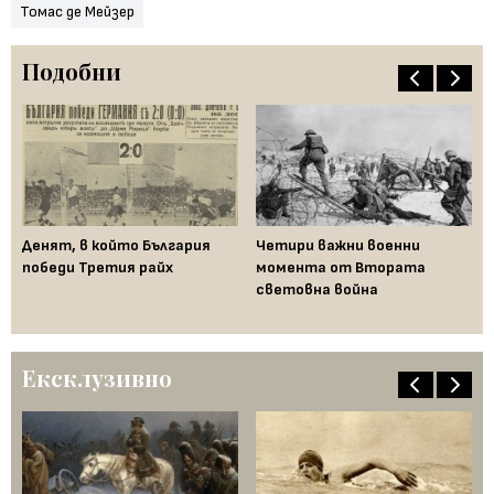
Томас де Мейзер
Подобни
Денят, в който България
Четири важни военни
Па
победи Третия райх
момента от Втората
ге
и
световна война
по
св
Ексклузивно