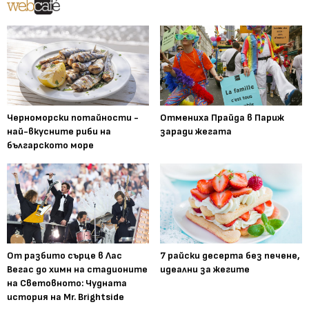
Черноморски потайности -
Отмениха Прайда в Париж
най-вкусните риби на
заради жегата
българското море
От разбито сърце в Лас
7 райски десерта без печене,
Вегас до химн на стадионите
идеални за жегите
на Световното: Чудната
история на Mr. Brightside