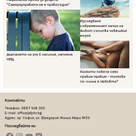
"Саморазправата не е правосъдие"
Изследване:
съвременният начин на
живот съсипва човешкия
мозък
Дърпането на ухо Е насилие, напомня
НМД
Колкото повече секс
правим правим - толкова
по-силна е любовта?
Контакти
Телефон: 0887 548 300
E-mail: office[at]chr.bg
Адрес: гр. София, ул. Фредерик Жолио Кюри №20
Последвайте ни