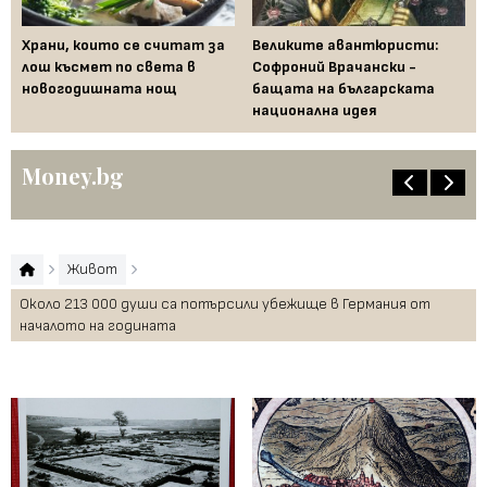
Храни, които се считат за
Великите авантюристи:
Ев
 за
лош късмет по света в
Софроний Врачански -
Ти
новогодишната нощ
бащата на българската
съ
национална идея
по
Money.bg
Живот
Около 213 000 души са потърсили убежище в Германия от
началото на годината