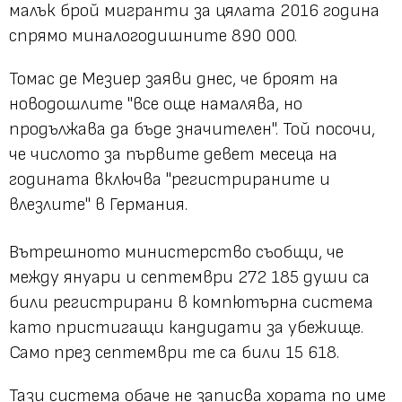
малък брой мигранти за цялата 2016 година
спрямо миналогодишните 890 000.
Томас де Мезиер заяви днес, че броят на
новодошлите "все още намалява, но
продължава да бъде значителен". Той посочи,
че числото за първите девет месеца на
годината включва "регистрираните и
влезлите" в Германия.
Вътрешното министерство съобщи, че
между януари и септември 272 185 души са
били регистрирани в компютърна система
като пристигащи кандидати за убежище.
Само през септември те са били 15 618.
Тази система обаче не записва хората по име