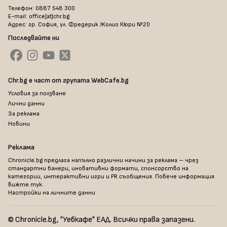
Телефон: 0887 548 300
E-mail: office[at]chr.bg
Адрес: гр. София, ул. Фредерик Жолио Кюри №20
Последвайте ни
Chr.bg е част от групата WebCafe.bg
Условия за ползване
Лични данни
За реклама
Новини
Реклама
Chronicle.bg предлага напълно различни начини за реклама – чрез
стандартни банери, иновативни формати, спонсорство на
категории, интерактивни игри и PR съобщения. Повече информация
вижте тук
.
Настройки на личните данни
© Chronicle.bg, "Уебкафе" ЕАД. Всички права запазени.