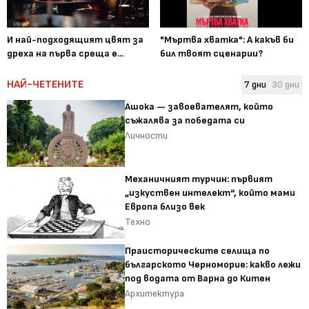
И най-подходящият цвят за
"Мъртва хватка": А какъв би
дреха на първа среща е...
бил твоят сценарии?
НАЙ-ЧЕТЕНИТЕ
7 дни
30 дни
Ашока — завоевателят, който
съжалява за победата си
Личности
Механичният турчин: първият
„изкуствен интелект“, който мами
Европа близо век
Техно
Праисторическите селища по
българското Черноморие: какво лежи
под водата от Варна до Китен
Архитектура