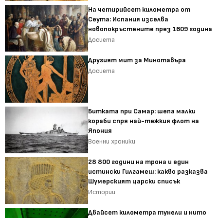
На четирийсет километра от
Сеута: Испания изселва
новопокръстените през 1609 година
Досиета
Другият мит за Минотавъра
Досиета
Битката при Самар: шепа малки
кораби спря най-тежкия флот на
Япония
Военни хроники
28 800 години на трона и един
истински Гилгамеш: какво разказва
Шумерският царски списък
Истории
Двайсет километра тунели и нито