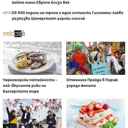
който мами Европа близо век
08:00
28 800 години на трона и един истински Гилгамеш: какво
разказва Шумерският царски списък
Черноморски потайности -
Отмениха Прайда в Париж
най-вкусните риби на
заради жегата
българското море