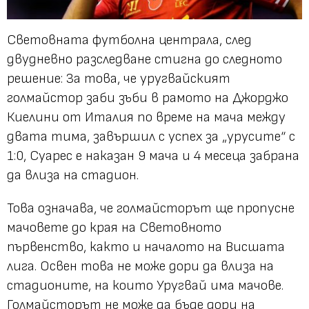
Световната футболна централа, след
двудневно разследване стигна до следното
решение: За това, че уругвайският
голмайстор заби зъби в рамото на Джорджо
Киелини от Италия по време на мача между
двата тима, завършил с успех за „урусите“ с
1:0, Суарес е наказан 9 мача и 4 месеца забрана
да влиза на стадион.
Това означава, че голмайсторът ще пропусне
мачовете до края на Световното
първенство, както и началото на Висшата
лига. Освен това не може дори да влиза на
стадионите, на които Уругвай има мачове.
Голмайсторът не може да бъде дори на