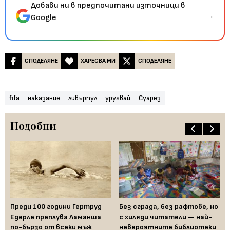
Добави ни в предпочитани източници в
→
Google
СПОДЕЛЯНЕ
ХАРЕСВА МИ
СПОДЕЛЯНЕ
fifa
наказание
ливърпул
уругвай
Суарез
Подобни
т
Преди 100 години Гертруд
Без сграда, без рафтове, но
Не
Едерле преплува Ламанша
с хиляди читатели — най-
ме
по-бързо от всеки мъж
невероятните библиотеки
ку