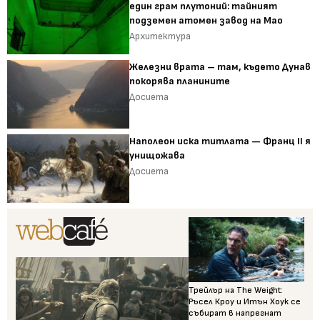
един грам плутоний: тайният
подземен атомен завод на Мао
Архитектура
Железни врата – там, където Дунав
покорява планините
Досиета
Наполеон иска титлата — Франц II я
унищожава
Досиета
Трейлър на The Weight:
Ръсел Кроу и Итън Хоук се
събират в напрегнат