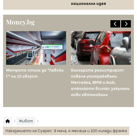
национална идея
по
Money.bg
Метрото стига до "Левски
Българите регистрират
Пр
Г" на 15 август
повече употребявани
съ
Mercedes, BMW и Audi,
ко
отколкото всички закупени
ко
нови автомобили
Те
пр
Живот
Наказанието на Суарес: 9 мача, 4 месеца и 100 хиляди франка