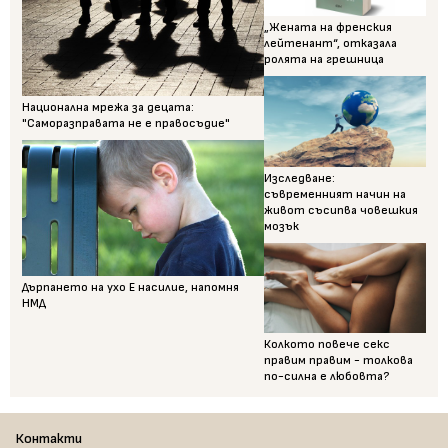
„Жената на френския
лейтенант“, отказала
ролята на грешница
Национална мрежа за децата:
"Саморазправата не е правосъдие"
Изследване:
съвременният начин на
живот съсипва човешкия
мозък
Дърпането на ухо Е насилие, напомня
НМД
Колкото повече секс
правим правим - толкова
по-силна е любовта?
Контакти