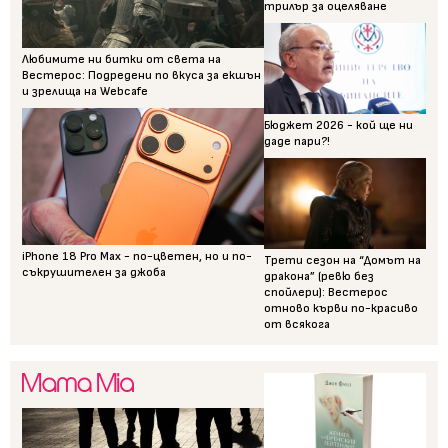
трилър за оцеляване
Любимите ни битки от света на
Вестерос: Подредени по вкуса за екшън
и зрелища на Webcafe
Бюджет 2026 - кой ще ни
даде пари?!
iPhone 18 Pro Max - по-цветен, но и по-
Трети сезон на “Домът на
съкрушителен за джоба
дракона” (ревю без
спойлери): Вестерос
отново кърви по-красиво
от всякога