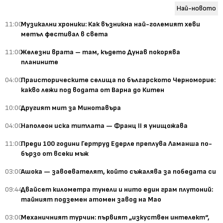
Най-новото
11:00
Музикални хроники: Как възникна най-големият хеви
метъл фестивал в света
11:00
Железни врата – там, където Дунав покорява
планините
04:00
Праисторическите селища по българското Черноморие:
какво лежи под водата от Варна до Китен
10:00
Другият мит за Минотавъра
04:00
Наполеон иска титлата — Франц II я унищожава
11:00
Преди 100 години Гертруд Едерле преплува Ламанша по-
бързо от всеки мъж
03:00
Ашока — завоевателят, който съжалява за победата си
09:44
Двайсет километра тунели и нито един грам плутоний:
тайният подземен атомен завод на Мао
03:00
Механичният турчин: първият „изкуствен интелект“,