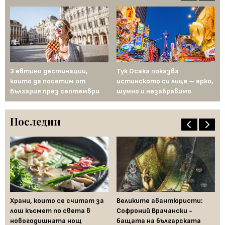
3 евтини дестинации,
Тук Осака показва
Ел
които да посетим от
истинското си лице – ярко,
Ян
България през септември
шумно и незабравимо
пе
Последни
Храни, които се считат за
Великите авантюристи:
Ев
 за
лош късмет по света в
Софроний Врачански -
Ти
новогодишната нощ
бащата на българската
съ