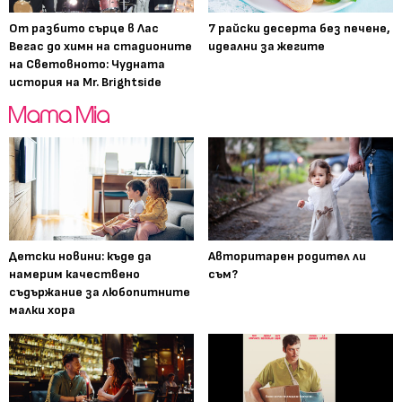
От разбито сърце в Лас
7 райски десерта без печене,
Вегас до химн на стадионите
идеални за жегите
на Световното: Чудната
история на Mr. Brightside
Детски новини: къде да
Авторитарен родител ли
намерим качествено
съм?
съдържание за любопитните
малки хора