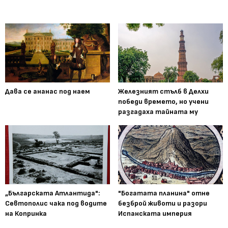
Дава се ананас под наем
Железният стълб в Делхи
победи времето, но учени
разгадаха тайната му
„Българската Атлантида":
"Богатата планина" отне
Севтополис чака под водите
безброй животи и разори
на Копринка
Испанската империя