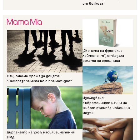
от всякога
„Жената на френския
лейтенант“, отказала
ролята на грешница
Национална мрежа за децата:
"Саморазправата не е правосъдие"
Изследване:
съвременният начин на
живот съсипва човешкия
мозък
Дърпането на ухо Е насилие, напомня
НМД