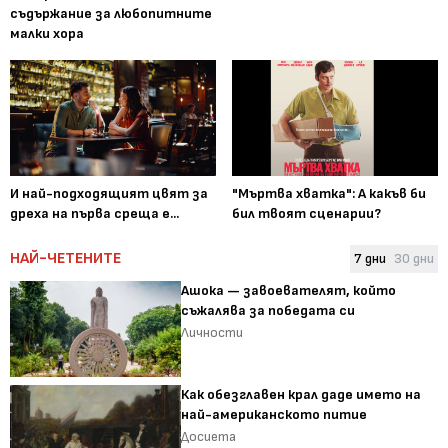
съдържание за любопитните
малки хора
И най-подходящият цвят за
"Мъртва хватка": А какъв би
дреха на първа среща е...
бил твоят сценарии?
НАЙ-ЧЕТЕНИТЕ
7 дни
30 дни
Ашока — завоевателят, който
съжалява за победата си
Личности
Как обезглавен крал даде името на
най-американското питие
Досиета