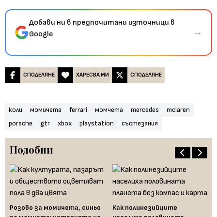
Добави ни в предпочитани източници в
→
Google
СПОДЕЛЯНЕ
ХАРЕСВА МИ
СПОДЕЛЯНЕ
коли
момичета
ferrari
момчета
mercedes
mclaren
porsche
gtr
xbox
playstation
състезания
Подобни
Розово за момичета, синьо
Как полинезийците