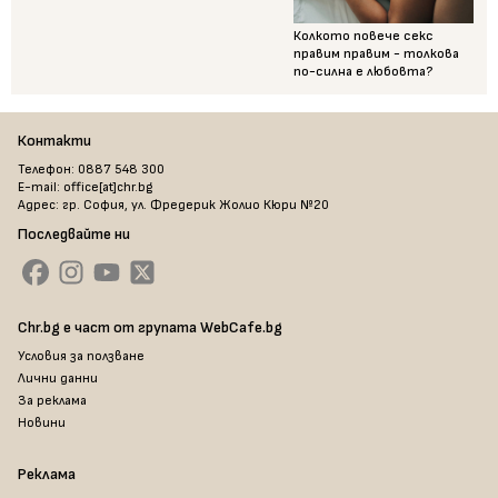
Колкото повече секс
правим правим - толкова
по-силна е любовта?
Контакти
Телефон: 0887 548 300
E-mail: office[at]chr.bg
Адрес: гр. София, ул. Фредерик Жолио Кюри №20
Последвайте ни
Chr.bg е част от групата WebCafe.bg
Условия за ползване
Лични данни
За реклама
Новини
Реклама