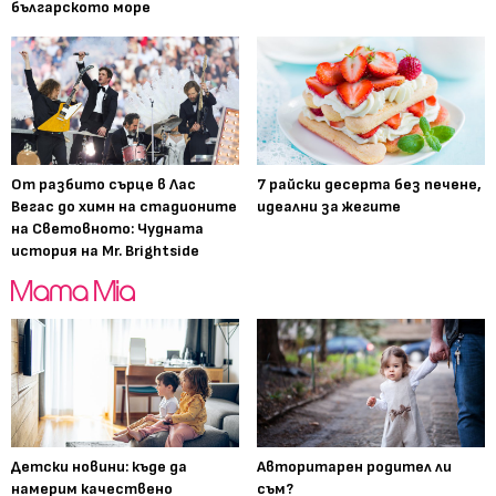
българското море
От разбито сърце в Лас
7 райски десерта без печене,
Вегас до химн на стадионите
идеални за жегите
на Световното: Чудната
история на Mr. Brightside
Детски новини: къде да
Авторитарен родител ли
намерим качествено
съм?