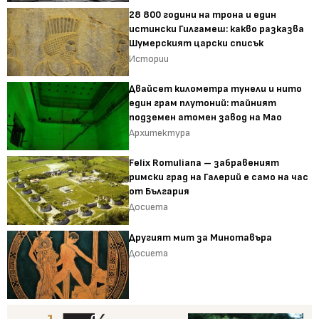
28 800 години на трона и един
истински Гилгамеш: какво разказва
Шумерският царски списък
Истории
Двайсет километра тунели и нито
един грам плутоний: тайният
подземен атомен завод на Мао
Архитектура
Felix Romuliana – забравеният
римски град на Галерий е само на час
от България
Досиета
Другият мит за Минотавъра
Досиета