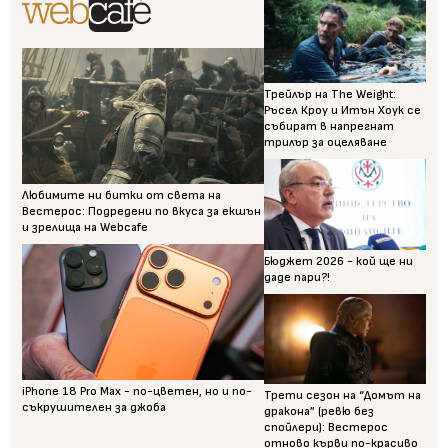
Трейлър на The Weight:
Ръсел Кроу и Итън Хоук се
събират в напрегнат
трилър за оцеляване
Любимите ни битки от света на
Вестерос: Подредени по вкуса за екшън
и зрелища на Webcafe
Бюджет 2026 - кой ще ни
даде пари?!
iPhone 18 Pro Max - по-цветен, но и по-
Трети сезон на “Домът на
съкрушителен за джоба
дракона” (ревю без
спойлери): Вестерос
отново кърви по-красиво