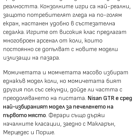
реалността. Конзолните игри са най-реални,
защото потребителят гледа на по-голям
екран, настанен удобно в състезателна
седалка. Игрите от високия клас предлагат
многоброен арсенал от коли, които
постоянно се допълват с новите модели
излизащи на пазара.
Момичетата и момчетата масово избират
еднакъв модел коли, но момичетата бият
другия пол със секунди, дойде ли частта с
преодоляването на пистата.
Nisan GTR
е сред
най-избираният модел за печеленето на
първото място
. Ферари също държи
началните класации, заедно с Макларън,
Мерцедес и Порше.