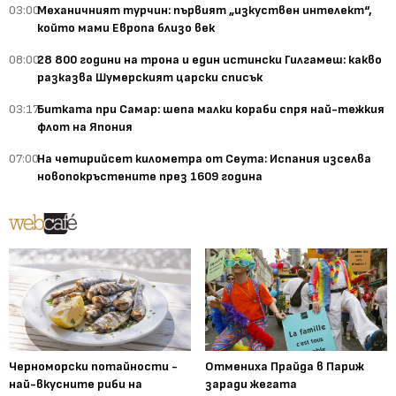
03:00
Механичният турчин: първият „изкуствен интелект“,
който мами Европа близо век
08:00
28 800 години на трона и един истински Гилгамеш: какво
разказва Шумерският царски списък
03:17
Битката при Самар: шепа малки кораби спря най-тежкия
флот на Япония
07:00
На четирийсет километра от Сеута: Испания изселва
новопокръстените през 1609 година
Черноморски потайности -
Отмениха Прайда в Париж
най-вкусните риби на
заради жегата