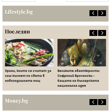
Lifestyle.bg
Последни
Храни, които се считат за
Великите авантюристи:
Ев
 за
лош късмет по света в
Софроний Врачански -
Ти
новогодишната нощ
бащата на българската
съ
национална идея
по
Money.bg