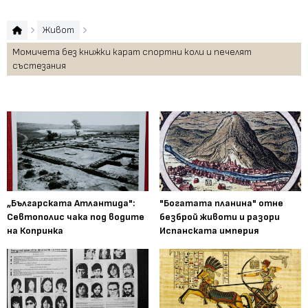
Живот
Момичета без книжки карат спортни коли и печелят
състезания
„Българската Атлантида":
"Богатата планина" отне
Севтополис чака под водите
безброй животи и разори
на Копринка
Испанската империя