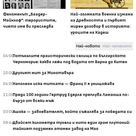
Феноменът „Баадер-
Най-голямата военна измама
Майнхоф": терористите,
на Древността и първият
чието име ви преследва
мирен договор в историята:
уроците на Кадеш
Най-новото
Най-четеното
04:00
Потъналите праисторически селища по българското
Черноморие: какво лежи под водата от Варна до Китен
10:00
Другият мит за Минотавъра
04:00
Наполеон иска титлата — Франц II я унищожава
11:00
Преди 100 години Гертруд Едерле преплува Ламанша по-
бързо от всеки мъж
03:00
Ашока — завоевателят, който съжалява за победата си
09:44
Двайсет километра тунели и нито един грам плутоний:
тайният подземен атомен завод на Мао