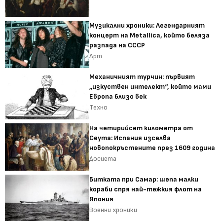
Музикални хроники: Легендарният
концерт на Metallica, който беляза
разпада на СССР
Арт
Механичният турчин: първият
„изкуствен интелект“, който мами
Европа близо век
Техно
На четирийсет километра от
Сеута: Испания изселва
новопокръстените през 1609 година
Досиета
Битката при Самар: шепа малки
кораби спря най-тежкия флот на
Япония
Военни хроники