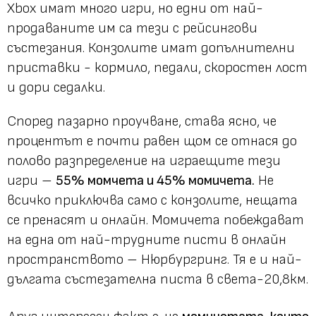
Xbox
имат много игри, но едни от най-
продаваните им са тези с рейсингови
състезания. Конзолите имат допълнителни
приставки - кормило, педали, скоростен лост
и дори седалки.
Според пазарно проучване, става ясно, че
процентът е почти равен щом се отнася до
полово разпределение на играещите тези
игри –
55% момчета и 45% момичета.
Не
всичко приключва само с конзолите, нещата
се пренасят и онлайн. Момичета побеждават
на една от най-трудните писти в онлайн
пространството – Нюрбургринг. Тя е и най-
дългата състезателна писта в света-20,8км.