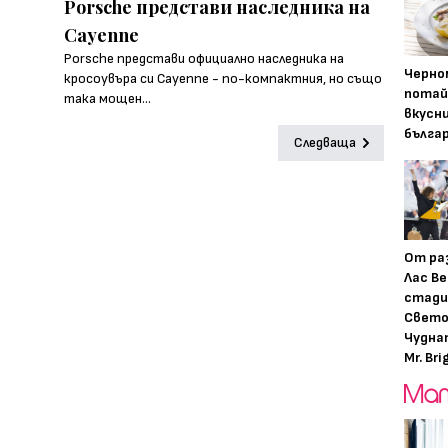
Porsche представи наследника на
Cayenne
Porsche представи официално наследника на
Черно
кросоувъра си Cayenne - по-компактния, но също
потай
така мощен...
вкусн
бълга
Следваща
От ра
Лас Ве
стади
Свето
Чудна
Mr. Bri