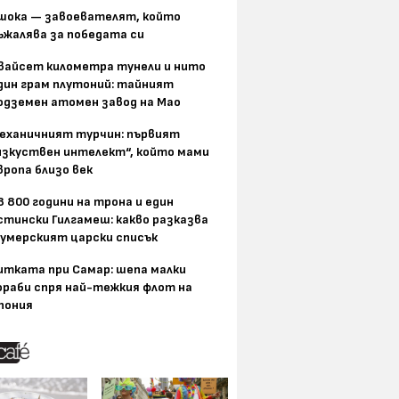
шока — завоевателят, който
ъжалява за победата си
вайсет километра тунели и нито
дин грам плутоний: тайният
одземен атомен завод на Мао
еханичният турчин: първият
изкуствен интелект“, който мами
вропа близо век
8 800 години на трона и един
стински Гилгамеш: какво разказва
умерският царски списък
итката при Самар: шепа малки
ораби спря най-тежкия флот на
пония