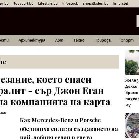
ey.bg
Topsport.bg
Lifestyle.bg
Infostock
shop.gladen.bg
limon.bg
ости
Архитектура
Арт
Техно
Природа
Спорт
he
езание, което спаси
Желез
Делхи
фалит - сър Джон Еган
време
на компанията на карта
разга
му
Как Mercedes-Benz и Porsche
обединиха сили за създаването на
най-добрия седан в света