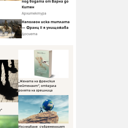
под водата от Варна до
Китен
Архитектура
Наполеон иска титлата
— Франц II я унищожава
Досиета
„Жената на френския
лейтенант“, отказала
ролята на грешница
е"
Изследване: съвременният