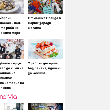
морски
Отмениха Прайда в
ности - най-
Париж заради
ите риби на
жегата
рското море
збито сърце в
7 райски десерта
гас до химн на
без печене, идеални
оните на
за жегите
вното:
та история на
ghtside