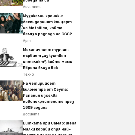
победата си
Личности
Музикални хроники:
Легендарният концерт
на Metallica, който
беляза разпада на СССР
Арт
Механичният турчин:
първият „изкуствен
интелект“, който мами
Европа близо век
Техно
На четирийсет
километра от Сеута:
Испания изселва
новопокръстените през
1609 година
Досиета
Битката при Самар: шепа
малки кораби спря най-