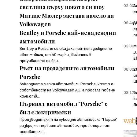
03:00
А
светлина върху новото си шоу
с
Матиас Мюлер застава начело на
09:44
Д
Volkswagen
е
Bentley и Porsche най-ненадеждни
п
амтомобили
03:00
М
Bentley и Porsche се оказаха най-ненадеждните
„
автомобили, от 40 марки, включени в
Е
проучването на бри...
Ръст на продадените автомобили
08:00
2
и
Porsche
Ш
Луксозната марка автомобили Porsche, която е
собственост на Volkswagen AG, е продала повече
03:17
Б
коли отв...
к
Първият автомобил "Porsche" е
Я
бил електрически
Производителят на луксозни автомобили "Порше"
разкри, че първият автомобил, проектиран от
основателя...