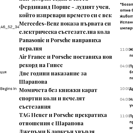
"Бога
Фердинанд Порше - лудият учен,
отне 
който изпревари времето си с век
живот
Испан
Mercedes-Benz показа първата си
импер
електрическа състезателна кола
Panasonic и Porsche направиха
пералня
11:00
Ж
п
Air France и Porsche поставиха нов
рекорд на Гинес
04:00
П
б
Две години наказание за
п
Шарапова
10:00
Д
Момичета без книжки карат
спортни коли и печелят
04:00
Н
у
състезания
TAG Heuer и Porsche прекратиха
11:00
П
п
отношения с Шарапова
м
Джеръми Кларксън хвърля