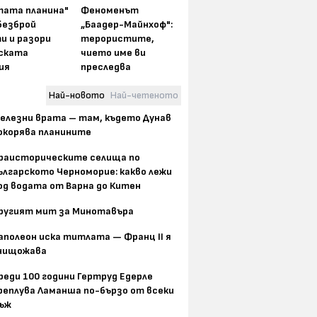
тата планина"
Феноменът
безброй
„Баадер-Майнхоф":
и и разори
терористите,
ската
чието име ви
ия
преследва
Най-новото
Най-четеното
елезни врата – там, където Дунав
окорява планините
раисторическите селища по
ългарското Черноморие: какво лежи
од водата от Варна до Китен
ругият мит за Минотавъра
аполеон иска титлата — Франц II я
нищожава
реди 100 години Гертруд Едерле
реплува Ламанша по-бързо от всеки
ъж