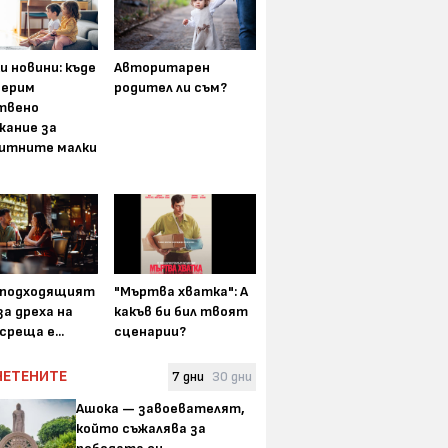
и новини: къде
Авторитарен
мерим
родител ли съм?
твено
жание за
итните малки
-подходящият
"Мъртва хватка": А
а дреха на
какъв би бил твоят
среща е...
сценарии?
ЧЕТЕНИТЕ
7 дни
30 дни
Ашока — завоевателят,
който съжалява за