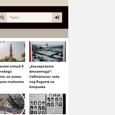
Search
ният стълб в
„Българската
 победи
Атлантида":
то, но учени
Севтополис чака
даха тайната
под водите на
Копринка