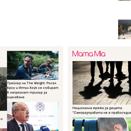
Трейлър на The Weight: Ръсел
Кроу и Итън Хоук се събират
в напрегнат трилър за
оцеляване
Национална мрежа за децата:
"Саморазправата не е правосъди
 и