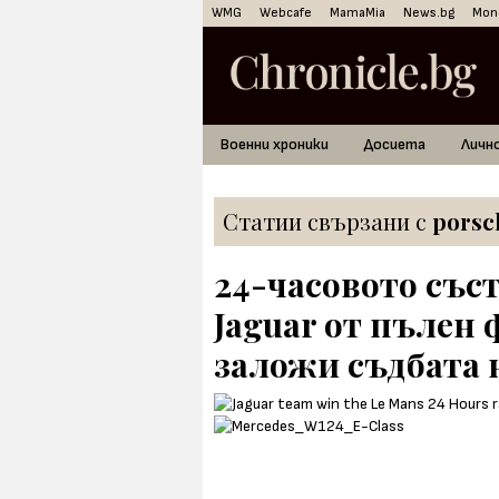
WMG
Webcafe
MamaMia
News.bg
Mon
Военни хроники
Досиета
Личн
Статии свързани с
porsc
24-часовото съст
Jaguar от пълен 
заложи съдбата 