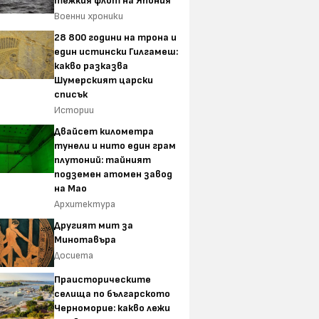
тежкия флот на Япония
Военни хроники
28 800 години на трона и
един истински Гилгамеш:
какво разказва
Шумерският царски
списък
Истории
Двайсет километра
тунели и нито един грам
плутоний: тайният
подземен атомен завод
на Мао
Архитектура
Другият мит за
Минотавъра
Досиета
Праисторическите
селища по българското
Черноморие: какво лежи