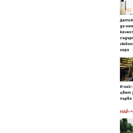
Детск
да на
качес
съдър
любоп
хора
И най
цвят з
първа 
НАЙ-