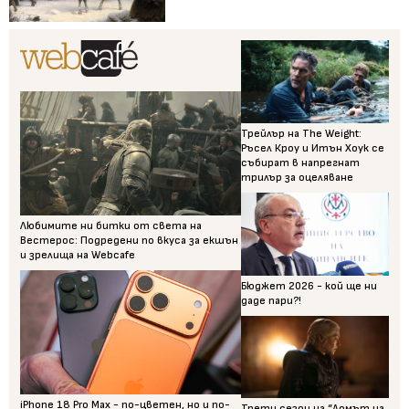
Трейлър на The Weight:
Ръсел Кроу и Итън Хоук се
събират в напрегнат
трилър за оцеляване
Любимите ни битки от света на
Вестерос: Подредени по вкуса за екшън
и зрелища на Webcafe
Бюджет 2026 - кой ще ни
даде пари?!
iPhone 18 Pro Max - по-цветен, но и по-
Трети сезон на “Домът на