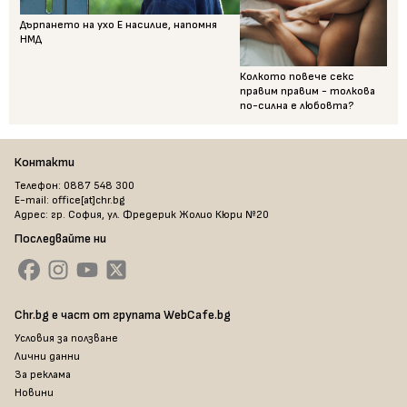
Дърпането на ухо Е насилие, напомня
НМД
Колкото повече секс
правим правим - толкова
по-силна е любовта?
Контакти
Телефон: 0887 548 300
E-mail: office[at]chr.bg
Адрес: гр. София, ул. Фредерик Жолио Кюри №20
Последвайте ни
Chr.bg е част от групата WebCafe.bg
Условия за ползване
Лични данни
За реклама
Новини