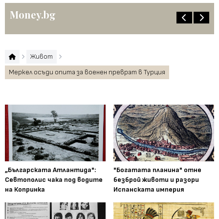
Money.bg
Живот
Меркел осъди опита за военен преврат в Турция
„Българската Атлантида":
"Богатата планина" отне
Севтополис чака под водите
безброй животи и разори
на Копринка
Испанската империя