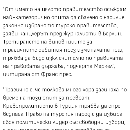
"От името на цялото правителство осъждам
най-категорично опита да свалено с насилие
законно избраното турско правителство,
заяви канцлерът пред журналисти в Берлин.
Третирането на виновниците за
трагичните събития през изминалата нощ
трябва да бъде изключително по правилата
на правовата държава, подчерта Меркел",
цитирана от Франс прес.
"Трагично е, че толкова много хора загинаха по
време на този опит за преврат.
Кръвопролитието в Турция трябва да спре
веднага. Право на турския народ е да избира
своя политически лидер със свободни избори,