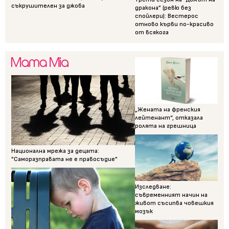
съкрушителен за джоба
дракона” (ревю без
спойлери): Вестерос
отново кърви по-красиво
от всякога
„Жената на френския
лейтенант“, отказала
ролята на грешница
Национална мрежа за децата:
"Саморазправата не е правосъдие"
Изследване:
съвременният начин на
живот съсипва човешкия
мозък