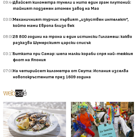
09:44
Двайсет километра тунели и нито един грам плутоний:
тайният подземен атомен завод на Мао
03:00
Механичният турчин: първият „изкуствен интелект“,
който мами Европа близо век
08:00
28 800 години на трона и един истински Гилгамеш: какво
разказва Шумерският царски списък
03:17
Битката при Самар: шепа малки кораби спря най-тежкия
флот на Япония
07:00
На четирийсет километра от Сеута: Испания изселва
новопокръстените през 1609 година