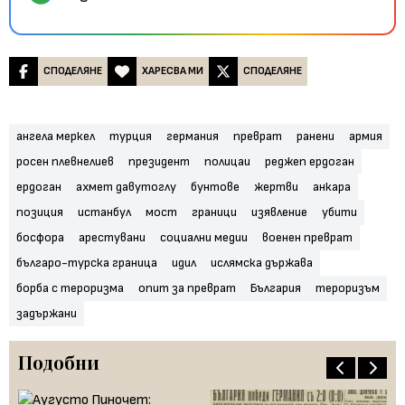
СПОДЕЛЯНЕ
ХАРЕСВА МИ
СПОДЕЛЯНЕ
ангела меркел
турция
германия
преврат
ранени
армия
росен плевнелиев
президент
полицаи
реджеп ердоган
ердоган
ахмет давутоглу
бунтове
жертви
анкара
позиция
истанбул
мост
граници
изявление
убити
босфора
арестувани
социални медии
военен преврат
българо-турска граница
идил
ислямска държава
борба с тероризма
опит за преврат
България
тероризъм
задържани
Подобни