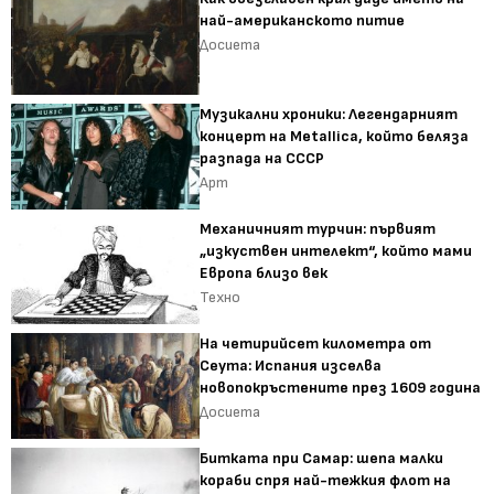
най-американското питие
Досиета
Музикални хроники: Легендарният
концерт на Metallica, който беляза
разпада на СССР
Арт
Механичният турчин: първият
„изкуствен интелект“, който мами
Европа близо век
Техно
На четирийсет километра от
Сеута: Испания изселва
новопокръстените през 1609 година
Досиета
Битката при Самар: шепа малки
кораби спря най-тежкия флот на