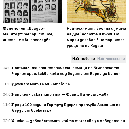
Феноменът „Баадер-
Най-голямата военна измама
Майнхоф": терористите,
на Древността и първият
чието име ви преследва
мирен договор в историята:
уроците на Кадеш
Най-новото
Най-четеното
04:00
Потъналите праисторически селища по българското
Черноморие: какво лежи под водата от Варна до Китен
10:00
Другият мит за Минотавъра
04:00
Наполеон иска титлата — Франц II я унищожава
11:00
Преди 100 години Гертруд Едерле преплува Ламанша по-
бързо от всеки мъж
03:00
Ашока — завоевателят, който съжалява за победата си