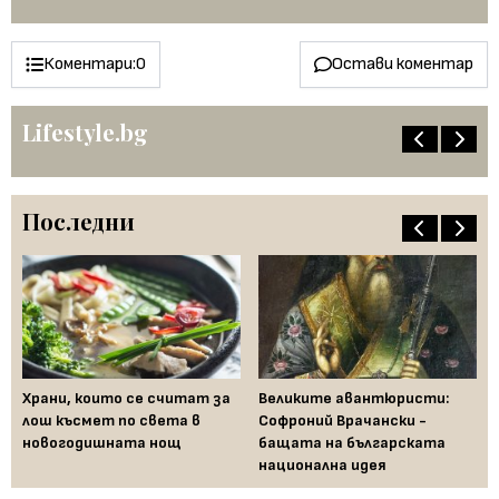
Коментари:
0
Остави коментар
Lifestyle.bg
Последни
Храни, които се считат за
Великите авантюристи:
Ев
 за
лош късмет по света в
Софроний Врачански -
Ти
новогодишната нощ
бащата на българската
съ
национална идея
по