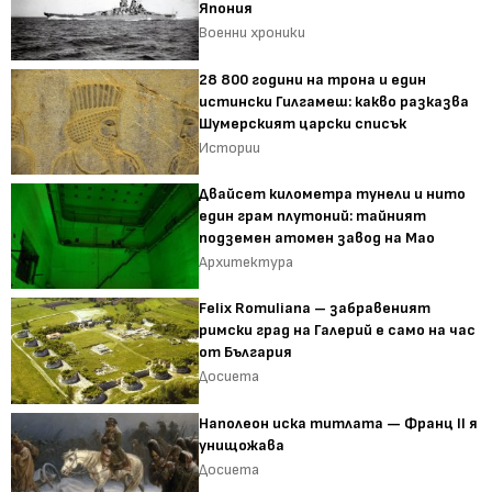
Япония
Военни хроники
28 800 години на трона и един
истински Гилгамеш: какво разказва
Шумерският царски списък
Истории
Двайсет километра тунели и нито
един грам плутоний: тайният
подземен атомен завод на Мао
Архитектура
Felix Romuliana – забравеният
римски град на Галерий е само на час
от България
Досиета
Наполеон иска титлата — Франц II я
унищожава
Досиета