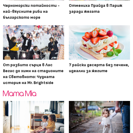
Черноморски потайности -
Отмениха Прайда в Париж
най-вкусните риби на
заради жегата
българското море
От разбито сърце в Лас
7 райски десерта без печене,
Вегас до химн на стадионите
идеални за жегите
на Световното: Чудната
история на Mr. Brightside