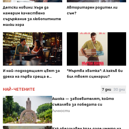
Детски новини: къде да
Авторитарен родител ли
намерим качествено
съм?
съдържание за любопитните
малки хора
И най-подходящият цвят за
"Мъртва хватка": А какъв би
дреха на първа среща е...
бил твоят сценарии?
НАЙ-ЧЕТЕНИТЕ
7 дни
30 дни
Ашока — завоевателят, който
съжалява за победата си
Личности
Как обезглавен крал даде името на