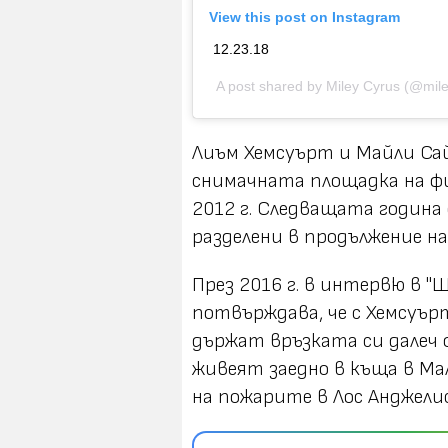
View this post on Instagram
12.23.18
A post shared by
Miley Cyrus
(@mile
Лиъм Хемсуърт и Майли Сай
снимачната площадка на фил
2012 г. Следващата година
разделени в продължение на
През 2016 г. в интервю в "
потвърждава, че с Хемсуър
държат връзката си далеч
живеят заедно в къща в Ма
на пожарите в Лос Анджелис