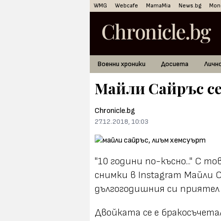
WMG
Webcafe
MamaMia
News.bg
Mon
Военни хроники
Досиета
Личн
Майли Сайръс се
Chronicle.bg
27.12.2018, 10:03
"10 години по-късно..." С т
снимки в Instagram Майли Са
дългогодишния си приятел
Двойката се е бракосъчетал