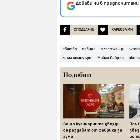
Добави ни в предпочитани 
СПОДЕЛЯНЕ
ХАРЕСВА МИ
сватба
певица
младоженци
wreck
лиъм хемсуърт
Майли Сайръс
акть
Подобни
Уилям Шекспир: шест
Защо кулинарните звезди
Пол 
любопитни факта за най-
се раздават от фабрика за
звез
великия драматург
гуми
исти