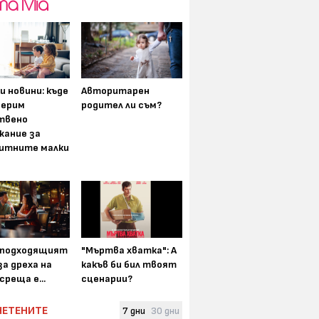
и новини: къде
Авторитарен
мерим
родител ли съм?
твено
жание за
итните малки
-подходящият
"Мъртва хватка": А
а дреха на
какъв би бил твоят
среща е...
сценарии?
ЧЕТЕНИТЕ
7 дни
30 дни