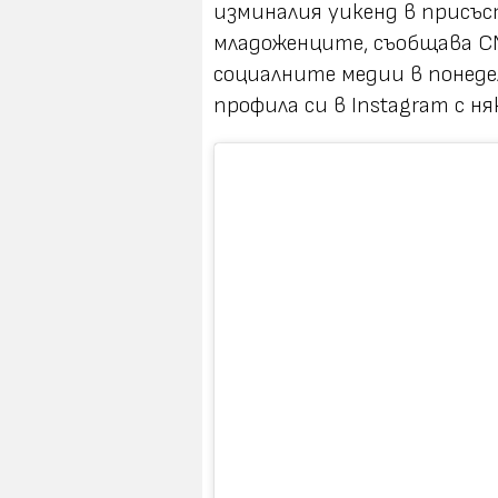
изминалия уикенд в присъ
младоженците, съобщава C
социалните медии в понеде
профила си в Instagram с ня