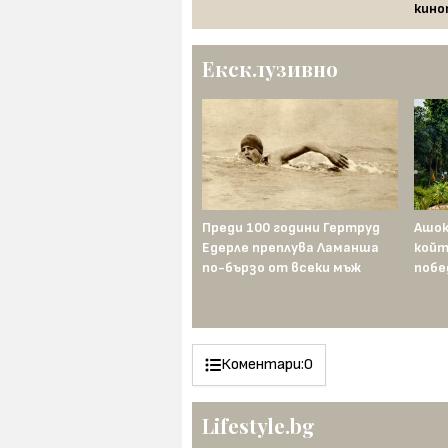
кино
Ексклузивно
Наполеон иска титлата —
Преди 100 години Гертруд
Ашок
Франц II я унищожава
Едерле преплува Ламанша
койт
по-бързо от всеки мъж
побе
Коментари:
0
Lifestyle.bg