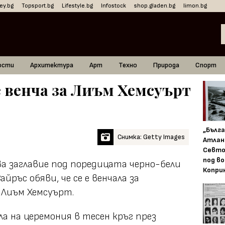
ey.bg
Topsport.bg
Lifestyle.bg
Infostock
shop.gladen.bg
limon.bg
ости
Архитектура
Арт
Техно
Природа
Спорт
 венча за Лиъм Хемсуърт
„Бълг
Снимка: Getty Images
Атлан
Севто
под в
ова заглавие под поредицата черно-бели
Копри
йръс обяви, че се е венчала за
 Лиъм Хемсуърт.
а на церемония в тесен кръг през