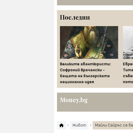
Последни
Храни, които се считат за
Великите авантюристи:
Евре
лош късмет по света в
Софроний Врачански -
Тита
новогодишната нощ
бащата на българската
съве
национална идея
пото
Money.bg
Живот
Майли Сайръс се в