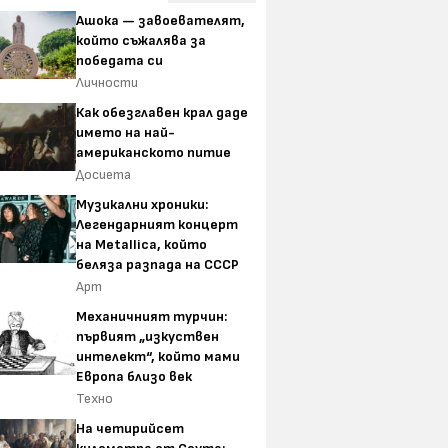
Ашока — завоевателят,
който съжалява за
победата си
Личности
Как обезглавен крал даде
името на най-
американското питие
Досиета
Музикални хроники:
Легендарният концерт
на Metallica, който
беляза разпада на СССР
Арт
Механичният турчин:
първият „изкуствен
интелект“, който мами
Европа близо век
Техно
На четирийсет