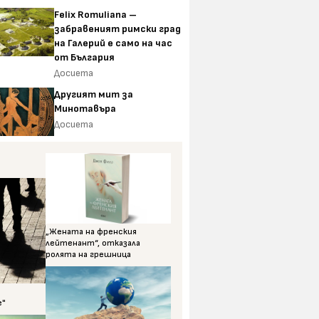
Felix Romuliana –
забравеният римски град
на Галерий е само на час
от България
Досиета
Другият мит за
Минотавъра
Досиета
„Жената на френския
лейтенант“, отказала
ролята на грешница
е"