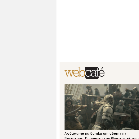
Любимите ни битки от света на
Вестерос: Подредени по вкуса за екшън