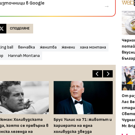
източници в Google
→
СПОДЕЛЯНЕ
Черно
потай
ing ball
венчавка
женитба
женени
хана монтана
вкусн
ор
Hannah Montana
бълга
От ра
Лас Ве
стади
Свето
Нюман: Холивудската
Брус Уилис на 71: животът и
Чудна
да, която се превърна в
кариерата на една
Mr. Bri
нска легенда на
холивудска звезда