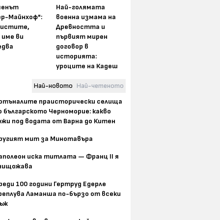
менът
Най-голямата
ер-Майнхоф":
военна измама на
истите,
Древността и
 име ви
първият мирен
едва
договор в
историята:
уроците на Кадеш
Най-новото
Най-четеното
отъналите праисторически селища
о българското Черноморие: какво
ежи под водата от Варна до Китен
ругият мит за Минотавъра
аполеон иска титлата — Франц II я
нищожава
реди 100 години Гертруд Едерле
реплува Ламанша по-бързо от всеки
ъж