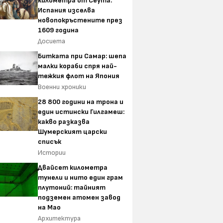
километра от Сеута:
Испания изселва
новопокръстените през
1609 година
Досиета
Битката при Самар: шепа
малки кораби спря най-
тежкия флот на Япония
Военни хроники
28 800 години на трона и
един истински Гилгамеш:
какво разказва
Шумерският царски
списък
Истории
Двайсет километра
тунели и нито един грам
плутоний: тайният
подземен атомен завод
на Мао
Архитектура