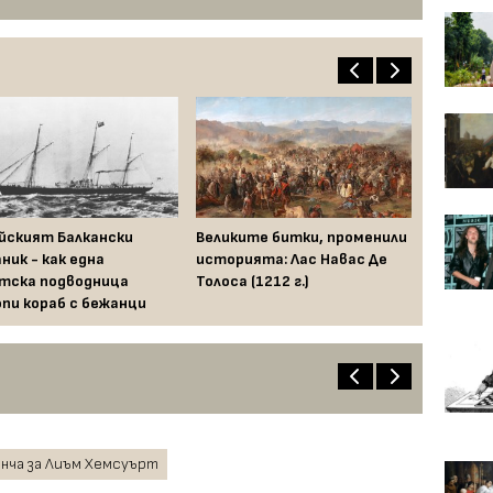
йският Балкански
Великите битки, променили
ник - как една
историята: Лас Навас Де
тска подводница
Толоса (1212 г.)
пи кораб с бежанци
енча за Лиъм Хемсуърт