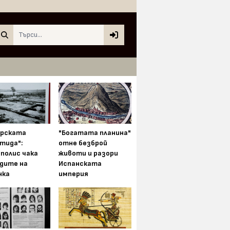
Search
арската
"Богатата планина"
тида":
отне безброй
полис чака
животи и разори
одите на
Испанската
нка
империя