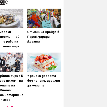
морски
Отмениха Прайда в
ности - най-
Париж заради
ите риби на
жегата
рското море
збито сърце в
7 райски десерта
гас до химн на
без печене, идеални
оните на
за жегите
вното:
та история на
ghtside