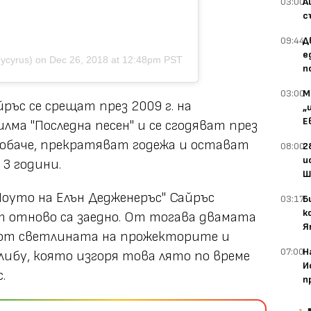
03:00
А
с
09:44
Д
е
ycyrus) on
Dec 26, 2018 at 12:48pm PST
п
03:00
М
ръс се срещат през 2009 г. на
„
Е
ма "Последна песен" и се сгодяват през
 обаче, прекратяват годежа и остават
08:00
2
и
 3 години.
Ш
Шоуто на Елън Дедженеръс" Сайръс
03:17
Б
к
т отново са заедно. От тогава двамата
Я
 от светлината на прожекторите и
07:00
Н
либу, която изгоря това лято по време
И
.
п