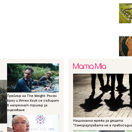
Трейлър на The Weight: Ръсел
Кроу и Итън Хоук се събират
в напрегнат трилър за
оцеляване
Национална мрежа за децата:
"Саморазправата не е правосъди
 и