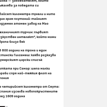
шока — завоевателят, който
ъжалява за победата си
вайсет километра тунели и нито
дин грам плутоний: тайният
одземен атомен завод на Мао
еханичният турчин: първият
изкуствен интелект“, който мами
вропа близо век
8 800 години на трона и един
стински Гилгамеш: какво разказва
умерският царски списък
итката при Самар: шепа малки
ораби спря най-тежкия флот на
пония
а четирийсет километра от Сеута:
спания изселва новопокръстените
рез 1609 година