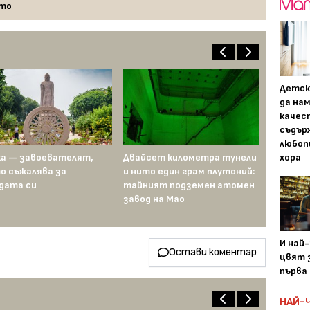
то
Детск
да на
качес
съдър
любоп
а — завоевателят,
Двайсет километра тунели
хора
о съжалява за
и нито един грам плутоний:
дата си
тайният подземен атомен
завод на Мао
И най
Остави коментар
цвят з
първа 
НАЙ-