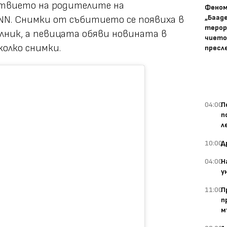
ствието на родителите на
Фено
„Баад
NN. Снимки от събитието се появиха в
терор
лник, а певицата обяви новината в
чието
колко снимки.
пресл
04:00
П
п
л
10:00
Д
04:00
Н
у
11:00
П
п
м