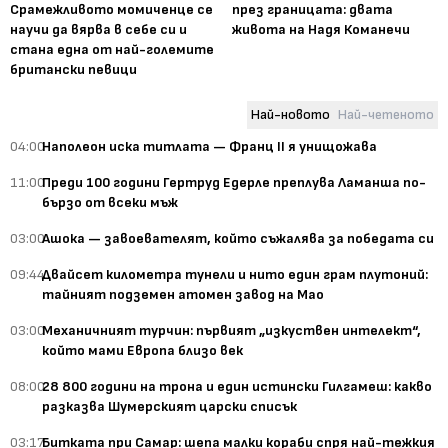
Срамежливото момиченце се
през границата: двата
научи да вярва в себе си и
живота на Надя Команечи
стана една от най-големите
британски певици
Най-новото
Най-четеното
04:00
Наполеон иска титлата — Франц II я унищожава
11:00
Преди 100 години Гертруд Едерле преплува Ламанша по-
бързо от всеки мъж
03:00
Ашока — завоевателят, който съжалява за победата си
09:44
Двайсет километра тунели и нито един грам плутоний:
тайният подземен атомен завод на Мао
03:00
Механичният турчин: първият „изкуствен интелект“,
който мами Европа близо век
08:00
28 800 години на трона и един истински Гилгамеш: какво
разказва Шумерският царски списък
03:17
Битката при Самар: шепа малки кораби спря най-тежкия