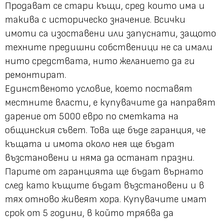
Продават се стари къщи, сред които има и
такива с историческо значение. Всички
имоти са изоставени или запуснати, защото
техните предишни собственици не са имали
нито средствата, нито желанието да ги
ремонтират.
Единственото условие, което поставят
местните власти, е купувачите да направят
дарение от 5000 евро по сметката на
общинския съвет. Това ще бъде гаранция, че
къщата и имота около нея ще бъдат
възстановени и няма да останат празни.
Парите от гаранцията ще бъдат върнато
след като къщите бъдат възстановени и в
тях отново живеят хора. Купувачите имат
срок от 5 години, в който трябва да