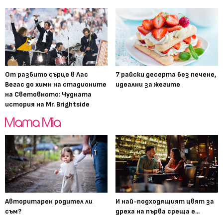
От разбито сърце в Лас
7 райски десерта без печене,
Вегас до химн на стадионите
идеални за жегите
на Световното: Чудната
история на Mr. Brightside
Авторитарен родител ли
И най-подходящият цвят за
съм?
дреха на първа среща е...