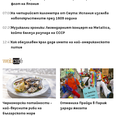
флот на Япония
07:00
На четирийсет километра от Сеута: Испания изселва
новопокръстените през 1609 година
02:20
Музикални хроники: Легендарният концерт на Metallica,
който беляза разпада на СССР
12:47
Как обезглавен крал даде името на най-американското
питие
Черноморски потайности -
Отмениха Прайда в Париж
най-вкусните риби на
заради жегата
българското море