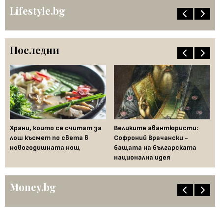
Lifestyle.bg
Последни
Храни, които се считат за
Великите авантюристи:
Ев
 за
лош късмет по света в
Софроний Врачански -
Ти
новогодишната нощ
бащата на българската
съ
национална идея
по
Money.bg