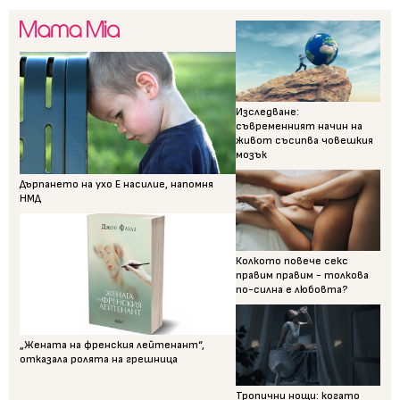
Изследване:
съвременният начин на
живот съсипва човешкия
мозък
Дърпането на ухо Е насилие, напомня
НМД
Колкото повече секс
правим правим - толкова
по-силна е любовта?
„Жената на френския лейтенант“,
отказала ролята на грешница
Тропични нощи: когато