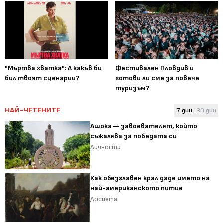
"Мъртва хватка": А какъв би
Фестивален Пловдив и
бил твоят сценарии?
готови ли сме за повече
туризъм?
НАЙ-ЧЕТЕНИТЕ
7 дни
30 дни
Ашока — завоевателят, който
съжалява за победата си
Личности
Как обезглавен крал даде името на
най-американското питие
Досиета