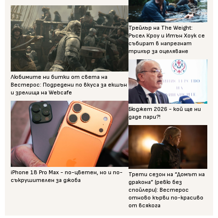
Трейлър на The Weight:
Ръсел Кроу и Итън Хоук се
събират в напрегнат
трилър за оцеляване
Любимите ни битки от света на
Вестерос: Подредени по вкуса за екшън
и зрелища на Webcafe
Бюджет 2026 - кой ще ни
даде пари?!
iPhone 18 Pro Max - по-цветен, но и по-
Трети сезон на “Домът на
съкрушителен за джоба
дракона” (ревю без
спойлери): Вестерос
отново кърви по-красиво
от всякога