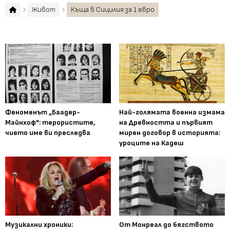
Живот
Къща в Сицилия за 1 евро
Феноменът „Баадер-
Най-голямата военна измама
Майнхоф": терористите,
на Древността и първият
чието име ви преследва
мирен договор в историята:
уроците на Кадеш
Музикални хроники:
От Монреал до бягството