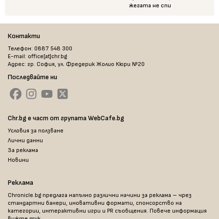
жегата не спи
Контакти
Телефон: 0887 548 300
E-mail: office[at]chr.bg
Адрес: гр. София, ул. Фредерик Жолио Кюри №20
Последвайте ни
Chr.bg е част от групата WebCafe.bg
Условия за ползване
Лични данни
За реклама
Новини
Реклама
Chronicle.bg предлага напълно различни начини за реклама – чрез
стандартни банери, иновативни формати, спонсорство на
категории, интерактивни игри и PR съобщения. Повече информация
вижте тук
.