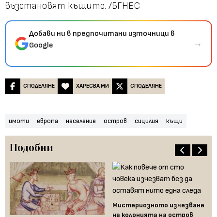
възстановят къщите. /БГНЕС
Добави ни в предпочитани източници в
→
Google
СПОДЕЛЯНЕ
ХАРЕСВА МИ
СПОДЕЛЯНЕ
имоти
европа
население
остров
сицилия
къщи
Подобни
Мистериозното изчезване
на колонията на остров
Ис