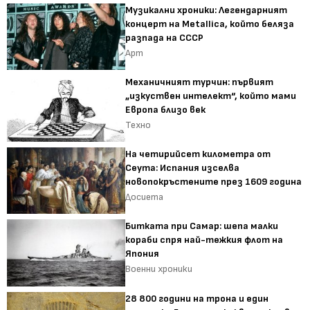
Музикални хроники: Легендарният
концерт на Metallica, който беляза
разпада на СССР
Арт
Механичният турчин: първият
„изкуствен интелект“, който мами
Европа близо век
Техно
На четирийсет километра от
Сеута: Испания изселва
новопокръстените през 1609 година
Досиета
Битката при Самар: шепа малки
кораби спря най-тежкия флот на
Япония
Военни хроники
28 800 години на трона и един