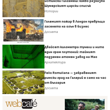
истински Гилгамеш: какво разказва
Шумерският царски списък
Истории
Големият пожар в Лондон превръща
гасенето на огън в бизнес
Досиета
Двайсет километра тунели и нито
един грам плутоний: тайният
подземен атомен завод на Мао
Архитектура
Felix Romuliana – забравеният
римски град на Галерий е само на час
от България
Досиета