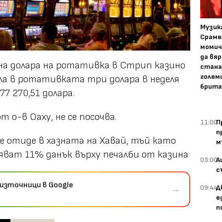
Музика
Сраме
момич
да вяр
она долара на ротативка в Стрип казино
стана
голем
ала в ротативката три долара в неделя
брита
77 270,51 долара.
 о-в Оаху, не се посочва.
11:00
П
п
ще отиде в хазната на Хавай, тъй като
м
яват 11% данък върху печалби от казина
03:00
А
с
източници в Google
→
09:44
Д
е
п