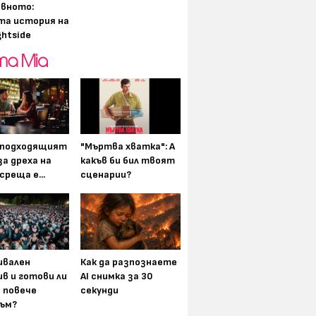
вното:
та история на
ghtside
ен: Нов ден“ ни
ин по-мрачен, по-
зличен Питър
 достатъчно ли е
-подходящият
"Мъртва хватка": А
а дреха на
какъв би бил твоят
среща е...
сценарии?
вален
Как да разпознаете
в и готови ли
AI снимка за 30
а повече
секунди
ъм?