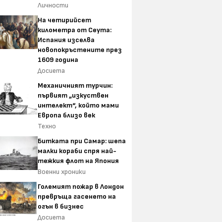
Личности
На четирийсет
километра от Сеута:
Испания изселва
новопокръстените през
1609 година
Досиета
Механичният турчин:
първият „изкуствен
интелект“, който мами
Европа близо век
Техно
Битката при Самар: шепа
малки кораби спря най-
тежкия флот на Япония
Военни хроники
Големият пожар в Лондон
превръща гасенето на
огън в бизнес
Досиета