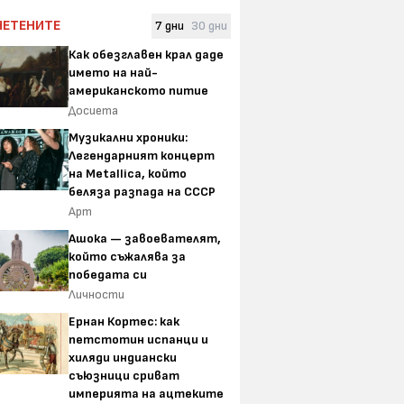
ЧЕТЕНИТЕ
7 дни
30 дни
Как обезглавен крал даде
Технополис стартира
Управляващи
името на най-
предварителните поръчки
дефицитът да
американското питие
на новите сгъваеми
3%, но чак пре
Досиета
смартфони Samsung Galaxy
Z и смарт часовници Galaxy
Музикални хроники:
Watch
Легендарният концерт
ята расте, но
на Metallica, който
 темпо при най-
беляза разпада на СССР
 доставки
Арт
Ашока — завоевателят,
който съжалява за
победата си
Личности
Ернан Кортес: как
петстотин испанци и
хиляди индиански
съюзници сриват
империята на ацтеките