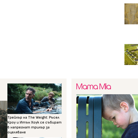
Трейлър на The Weight: Ръсел
Кроу и Итън Хоук се събират
в напрегнат трилър за
оцеляване