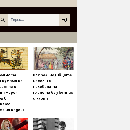
Search
олямата
Как полинезийците
а измама на
населиха
остта и
половината
ят мирен
планета без компас
р в
и карта
ията:
те на Кадеш