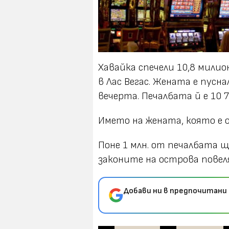
Хавайка спечели 10,8 мили
в Лас Вегас. Жената е пусн
вечерта. Печалбата й е 10 7
Името на жената, която е от
Поне 1 млн. от печалбата 
законите на острова повел
Добави ни в предпочитани 