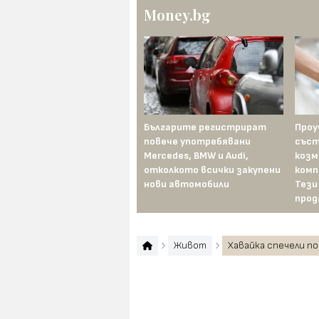
Money.bg
Българите регистрират
Проу
повече употребявани
съст
Mercedes, BMW и Audi,
козм
отколкото всички закупени
комп
нови автомобили
Тези
прод
Живот
Хавайка спечели по