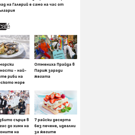
рад на Галерий е само на час от
ългария
морски
Отмениха Прайда в
ности - най-
Париж заради
ите риби на
жегата
рското море
6-те музикални събития на
3 леснодостъп
збито сърце в
7 райски десерта
август
Пирин
гас до химн на
без печене, идеални
оните на
за жегите