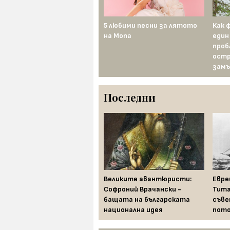
5 любими песни за лятото
Как 
на Mona
един
проб
остр
замъ
Последни
Храни, които се считат за
Великите авантюристи:
Евре
лош късмет по света в
Софроний Врачански -
Тита
новогодишната нощ
бащата на българската
съве
национална идея
пото