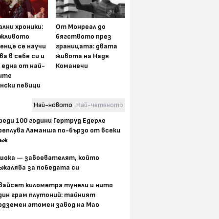
лни хроники:
От Монреал до
жливото
бягството през
енце се научи
границата: двата
ва в себе си и
живота на Надя
 една от най-
Команечи
ите
нски певици
Най-новото
Най-четеното
реди 100 години Гертруд Едерле
реплува Ламанша по-бързо от всеки
ъж
шока — завоевателят, който
ъжалява за победата си
вайсет километра тунели и нито
дин грам плутоний: тайният
одземен атомен завод на Мао