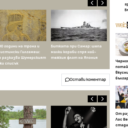
г
Б
00 години на трона и
Битката при Самар: шепа
 истински Гилгамеш:
малки кораби спря най-
о разказва Шумерският
тежкия флот на Япония
Черно
ки списък
потай
вкусн
бълга
Остави коментар
От ра
Лас Ве
стади