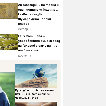
28 800 години на трона и
един истински Гилгамеш:
какво разказва
Шумерският царски
списък
Истории
Felix Romuliana –
забравеният римски град
на Галерий е само на час
от България
Досиета
Изследване: съвременният
начин на живот съсипва
човешкия мозък