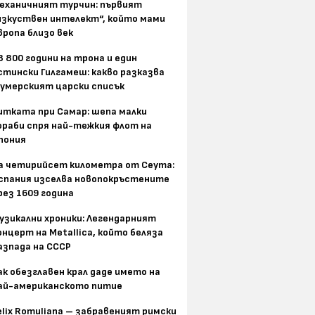
еханичният турчин: първият
изкуствен интелект“, който мами
вропа близо век
8 800 години на трона и един
стински Гилгамеш: какво разказва
умерският царски списък
итката при Самар: шепа малки
ораби спря най-тежкия флот на
пония
а четирийсет километра от Сеута:
спания изселва новопокръстените
рез 1609 година
узикални хроники: Легендарният
онцерт на Metallica, който беляза
азпада на СССР
ак обезглавен крал даде името на
ай-американското питие
elix Romuliana – забравеният римски