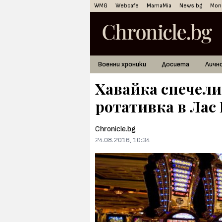
WMG
Webcafe
MamaMia
News.bg
Mon
Военни хроники
Досиета
Личн
Хавайка спечели 
ротативка в Лас 
Chronicle.bg
24.08.2016, 10:34