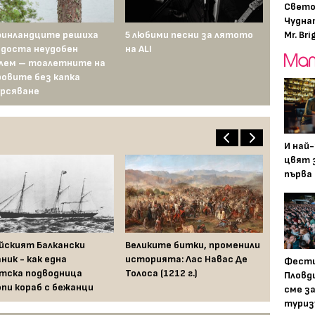
Свето
Чудна
Mr. Bri
финландците решиха
5 любими песни за лятото
„Спайдър-м
 доста неудобен
на ALI
показва ед
лем – тоалетните на
зрял и ра
овите без капка
Паркър (но
рсяване
това?)
И най
цвят з
първа 
йският Балкански
Великите битки, променили
ник - как една
историята: Лас Навас Де
Фести
тска подводница
Толоса (1212 г.)
Пловди
пи кораб с бежанци
сме з
туриз