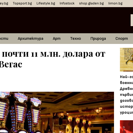
ey.bg
Topsport.bg
Lifestyle.bg
Infostock
shop.gladen.bg
limon.bg
ости
Архитектура
Арт
Техно
Природа
Спорт
почти 11 млн. долара от
Вегас
Най-г
военн
Древн
първи
догово
истор
уроци