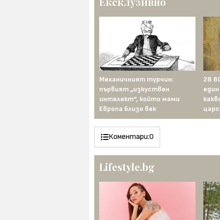
Ексклузивно
Двайсет километра тунели
Механичният турчин:
28 8
и нито един грам плутоний:
първият „изкуствен
един
тайният подземен атомен
интелект“, който мами
какв
завод на Мао
Европа близо век
царс
Коментари:
0
Lifestyle.bg