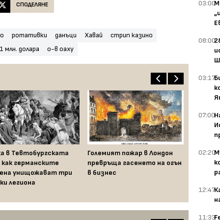
03:00
М
СПОДЕЛЯНЕ
„
Е
но
ротативки
данъци
Хавай
стрип казино
08:00
2
1 млн. долара
о-в оаху
и
Ш
03:17
Б
к
Я
07:00
Н
И
п
02:20
М
а в Тевтобургската
Големият пожар в Лондон
к
: как германските
превръща гасенето на огън
р
ена унищожават три
в бизнес
ки легиона
12:47
К
н
11:33
F