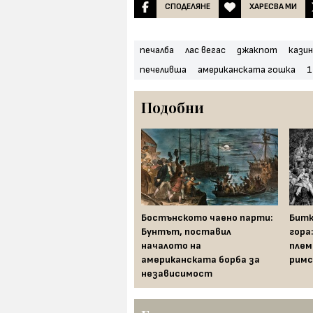
СПОДЕЛЯНЕ
ХАРЕСВА МИ
печалба
лас вегас
джакпот
кази
печеливша
американската гошка
1
Подобни
Защо къщите в Амстердам
Бостънското чаено парти:
Битк
са тесни, криви и с куки на
Бунтът, поставил
гора
фасадата
началото на
плем
американската борба за
римс
независимост