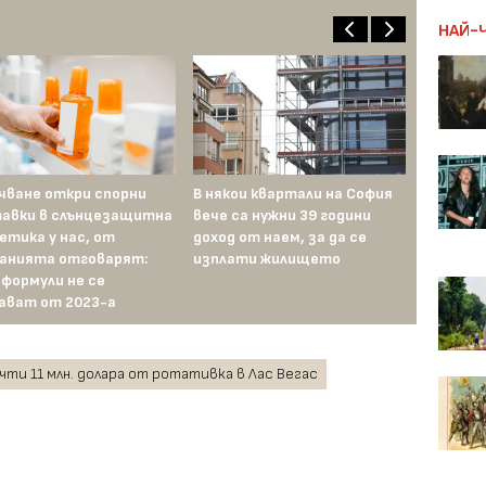
НАЙ-
чване откри спорни
В някои квартали на София
Е-търгови
авки в слънцезащитна
вече са нужни 39 години
Спиди губи
етика у нас, от
доход от наем, за да се
масовите
анията отговарят:
изплати жилището
 формули не се
ават от 2023-а
чти 11 млн. долара от ротативка в Лас Вегас