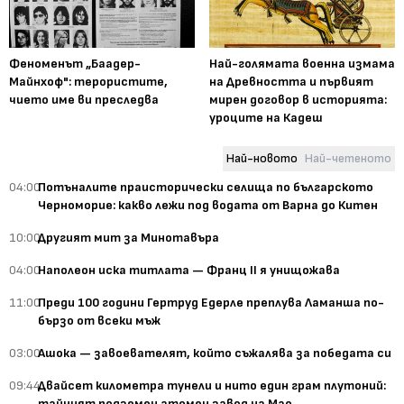
Феноменът „Баадер-
Най-голямата военна измама
Майнхоф": терористите,
на Древността и първият
чието име ви преследва
мирен договор в историята:
уроците на Кадеш
Най-новото
Най-четеното
04:00
Потъналите праисторически селища по българското
Черноморие: какво лежи под водата от Варна до Китен
10:00
Другият мит за Минотавъра
04:00
Наполеон иска титлата — Франц II я унищожава
11:00
Преди 100 години Гертруд Едерле преплува Ламанша по-
бързо от всеки мъж
03:00
Ашока — завоевателят, който съжалява за победата си
09:44
Двайсет километра тунели и нито един грам плутоний:
тайният подземен атомен завод на Мао