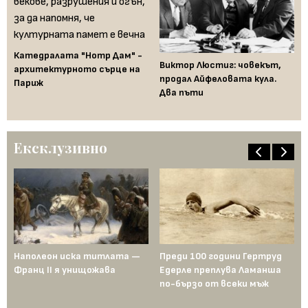
Катедралата "Нотр Дам" -
Виктор Люстиг: човекът,
Пр
на
архитектурното сърце на
продал Айфеловата кула.
Ед
Париж
Два пъти
по
Ексклузивно
Наполеон иска титлата —
Преди 100 години Гертруд
Аш
Франц II я унищожава
Едерле преплува Ламанша
ко
по-бързо от всеки мъж
по