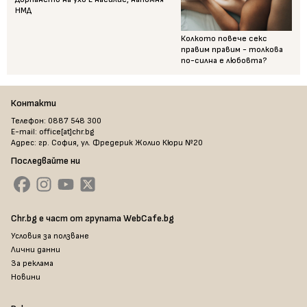
НМД
Колкото повече секс
правим правим - толкова
по-силна е любовта?
Контакти
Телефон: 0887 548 300
E-mail: office[at]chr.bg
Адрес: гр. София, ул. Фредерик Жолио Кюри №20
Последвайте ни
Chr.bg е част от групата WebCafe.bg
Условия за ползване
Лични данни
За реклама
Новини