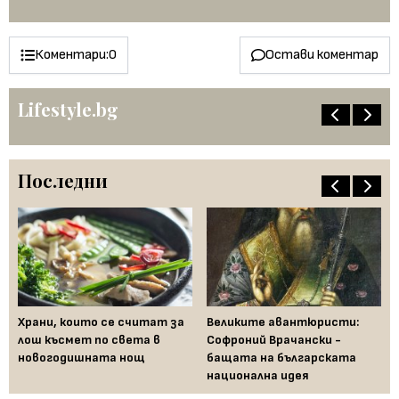
Коментари:
0
Остави коментар
Lifestyle.bg
Последни
Храни, които се считат за
Великите авантюристи:
Ев
 за
лош късмет по света в
Софроний Врачански -
Ти
новогодишната нощ
бащата на българската
съ
национална идея
по