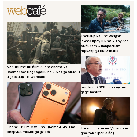
Трейлър на The Weight:
Ръсел Кроу и Итън Хоук се
събират в напрегнат
трилър за оцеляване
Любимите ни битки от света на
Вестерос: Подредени по вкуса за екшън
и зрелища на Webcafe
Бюджет 2026 - кой ще ни
даде пари?!
iPhone 18 Pro Max - по-цветен, но и по-
Трети сезон на “Домът на
съкрушителен за джоба
дракона” (ревю без