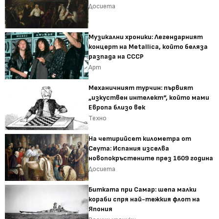
Досиета
Музикални хроники: Легендарният
концерт на Metallica, който беляза
разпада на СССР
Арт
Механичният турчин: първият
„изкуствен интелект“, който мами
Европа близо век
Техно
На четирийсет километра от
Сеута: Испания изселва
новопокръстените през 1609 година
Досиета
Битката при Самар: шепа малки
кораби спря най-тежкия флот на
Япония