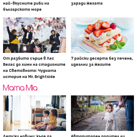
най-вкусните риби на
заради жегата
българското море
От разбито сърце в Лас
7 райски десерта без печене,
Вегас до химн на стадионите
идеални за жегите
на Световното: Чудната
история на Mr. Brightside
Детски новини: къде да
Авторитарен родител ли