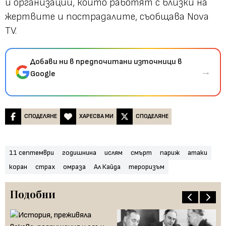
и организации, които работят с близки на
жертвите и пострадалите, съобщава Nova
TV.
Добави ни в предпочитани източници в
→
Google
СПОДЕЛЯНЕ
ХАРЕСВА МИ
СПОДЕЛЯНЕ
11 септември
годишнина
ислям
смърт
париж
атаки
коран
страх
омраза
Ал Кайда
тероризъм
Подобни