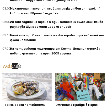
03:00
Механичният турчин: първият „изкуствен интелект“,
който мами Европа близо век
08:00
28 800 години на трона и един истински Гилгамеш: какво
разказва Шумерският царски списък
03:17
Битката при Самар: шепа малки кораби спря най-тежкия
флот на Япония
07:00
На четирийсет километра от Сеута: Испания изселва
новопокръстените през 1609 година
Черноморски потайности -
Отмениха Прайда в Париж