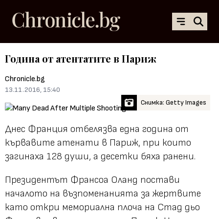
Година от атентатите в Париж
Chronicle.bg
13.11.2016, 15:40
Снимка: Getty Images
Днес Франция отбелязва една година от
кървавите атенати в Париж, при които
загинаха 128 души, а десетки бяха ранени.
Президентът Франсоа Оланд постави
началото на възпоменанията за жертвите
като откри мемориална плоча на Стад дьо