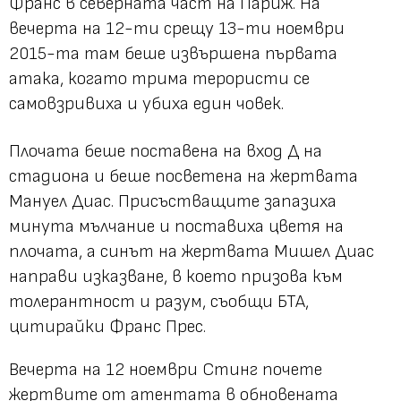
Франс в северната част на Париж. На
вечерта на 12-ти срещу 13-ти ноември
2015-та там беше извършена първата
атака, когато трима терористи се
самовзривиха и убиха един човек.
Плочата беше поставена на вход Д на
стадиона и беше посветена на жертвата
Мануел Диас. Присъстващите запазиха
минута мълчание и поставиха цветя на
плочата, а синът на жертвата Мишел Диас
направи изказване, в което призова към
толерантност и разум, съобщи БТА,
цитирайки Франс Прес.
Вечерта на 12 ноември Стинг почете
жертвите от атентата в обновената