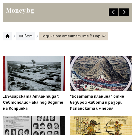
Money.bg
Живот
Година от атентатите в Париж
„Българската Атлантида":
"Богатата планина" отне
Севтополис чака под водите
безброй животи и разори
на Копринка
Испанската империя