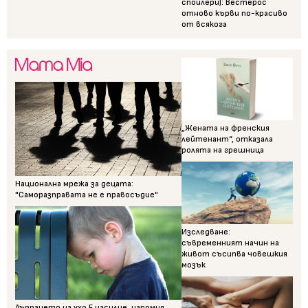
спойлери): Вестерос
отново кърви по-красиво
от всякога
„Жената на френския
лейтенант“, отказала
ролята на грешница
Национална мрежа за децата:
"Саморазправата не е правосъдие"
Изследване:
съвременният начин на
живот съсипва човешкия
мозък
Дърпането на ухо Е насилие, напомня