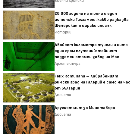
Военни хроники
28 800 години на трона и един
истински Гилгамеш: какво разказва
Шумерският царски списък
Истории
Двайсет километра тунели и нито
един грам плутоний: тайният
подземен атомен завод на Мао
Архитектура
Felix Romuliana – забравеният
римски град на Галерий е само на час
от България
Досиета
Другият мит за Минотавъра
Досиета