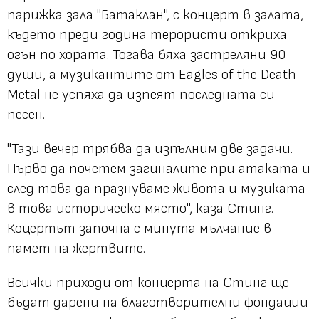
парижка зала "Батаклан", с концерт в залата,
където преди година терористи откриха
огън по хората. Toгава бяха застреляни 90
души, а музикантите от Eagles of the Death
Metal не успяха да изпеят последната си
песен.
"Тази вечер трябва да изпълним две задачи.
Първо да почетем загиналите при атаката и
след това да празнуваме живота и музиката
в това историческо място", каза Стинг.
Коцертът започна с минута мълчание в
памет на жертвите.
Всички приходи от концерта на Стинг ще
бъдат дарени на благотворителни фондации