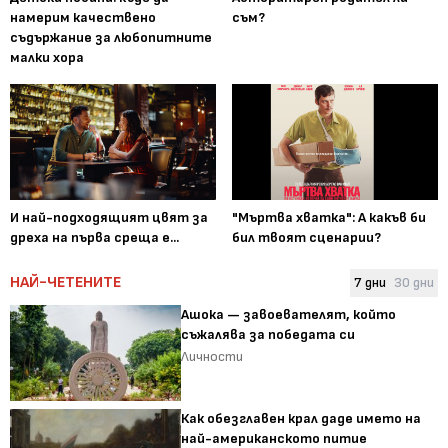
намерим качествено
съм?
съдържание за любопитните
малки хора
И най-подходящият цвят за
"Мъртва хватка": А какъв би
дреха на първа среща е...
бил твоят сценарии?
НАЙ-ЧЕТЕНИТЕ
7 дни
30 дни
Ашока — завоевателят, който
съжалява за победата си
Личности
Как обезглавен крал даде името на
най-американското питие