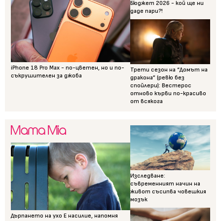
Бюджет 2026 - кой ще ни
даде пари?!
iPhone 18 Pro Max - по-цветен, но и по-
Трети сезон на “Домът на
съкрушителен за джоба
дракона” (ревю без
спойлери): Вестерос
отново кърви по-красиво
от всякога
Изследване:
съвременният начин на
живот съсипва човешкия
мозък
Дърпането на ухо Е насилие, напомня