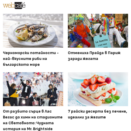
Черноморски потайности -
Отмениха Прайда в Париж
най-вкусните риби на
заради жегата
българското море
От разбито сърце в Лас
7 райски десерта без печене,
Вегас до химн на стадионите
идеални за жегите
на Световното: Чудната
история на Mr. Brightside