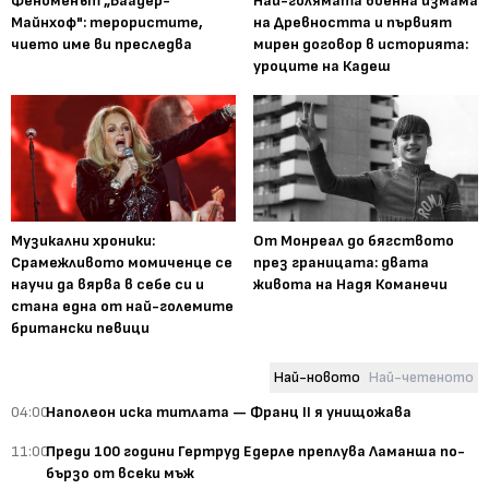
Феноменът „Баадер-
Най-голямата военна измама
Майнхоф": терористите,
на Древността и първият
чието име ви преследва
мирен договор в историята:
уроците на Кадеш
Музикални хроники:
От Монреал до бягството
Срамежливото момиченце се
през границата: двата
научи да вярва в себе си и
живота на Надя Команечи
стана една от най-големите
британски певици
Най-новото
Най-четеното
04:00
Наполеон иска титлата — Франц II я унищожава
11:00
Преди 100 години Гертруд Едерле преплува Ламанша по-
бързо от всеки мъж