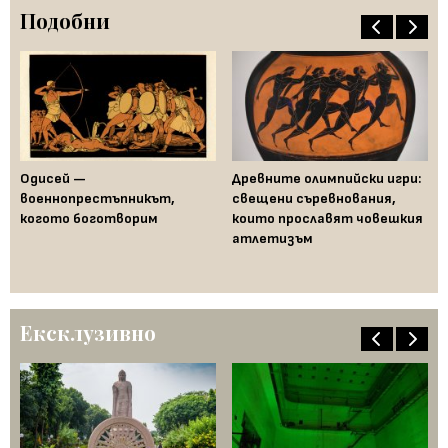
Подобни
Одисей —
Древните олимпийски игри:
Ка
военнопрестъпникът,
свещени съревнования,
де
когото боготворим
които прославят човешкия
Ат
атлетизъм
Ексклузивно