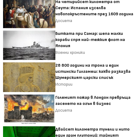
На четирийсет километра от
Сеута: Испания изселва
новопокръстените през 1609 година
Досиета
Битката при Самар: шепа малки
кораби спря най-тежкия флот на
Япония
Военни хроники
28 800 години на трона и един
истински Гилгамеш: какво разказва
Шумерският царски списък
Истории
Големият пожар в Лондон превръща
гасенето на огън в бизнес
Досиета
Двайсет километра тунели и нито
един грам плутоний: тайният