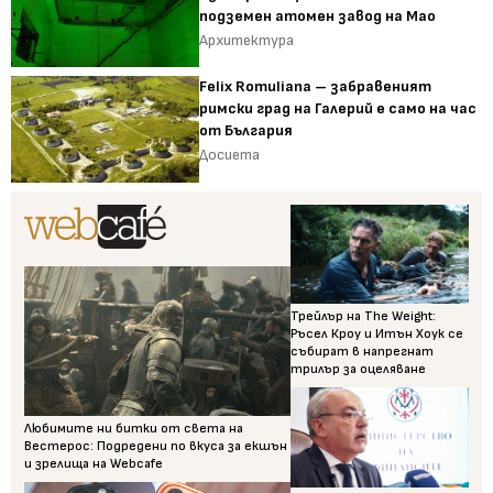
подземен атомен завод на Мао
Архитектура
Felix Romuliana – забравеният
римски град на Галерий е само на час
от България
Досиета
Трейлър на The Weight:
Ръсел Кроу и Итън Хоук се
събират в напрегнат
трилър за оцеляване
Любимите ни битки от света на
Вестерос: Подредени по вкуса за екшън
и зрелища на Webcafe