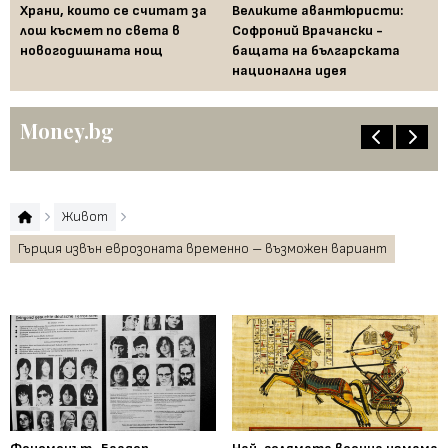
Храни, които се считат за
Великите авантюристи:
Ев
 за
лош късмет по света в
Софроний Врачански -
Ти
новогодишната нощ
бащата на българската
съ
национална идея
по
Money.bg
Живот
Гърция извън еврозоната временно – възможен вариант