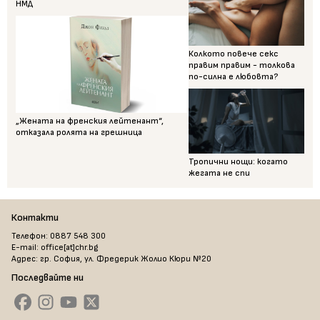
НМД
Колкото повече секс
правим правим - толкова
по-силна е любовта?
„Жената на френския лейтенант“,
отказала ролята на грешница
Тропични нощи: когато
жегата не спи
Контакти
Телефон: 0887 548 300
E-mail: office[at]chr.bg
Адрес: гр. София, ул. Фредерик Жолио Кюри №20
Последвайте ни