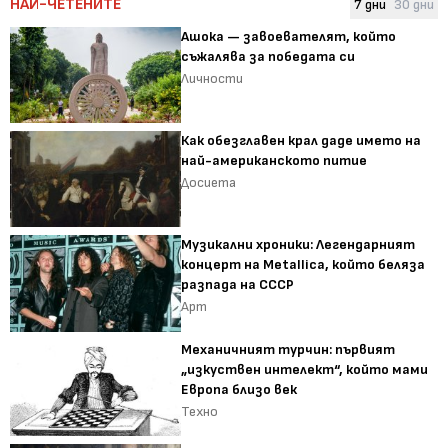
НАЙ-ЧЕТЕНИТЕ
7 дни
30 дни
Ашока — завоевателят, който
съжалява за победата си
Личности
Как обезглавен крал даде името на
най-американското питие
Досиета
Музикални хроники: Легендарният
концерт на Metallica, който беляза
разпада на СССР
Арт
Механичният турчин: първият
„изкуствен интелект“, който мами
Европа близо век
Техно