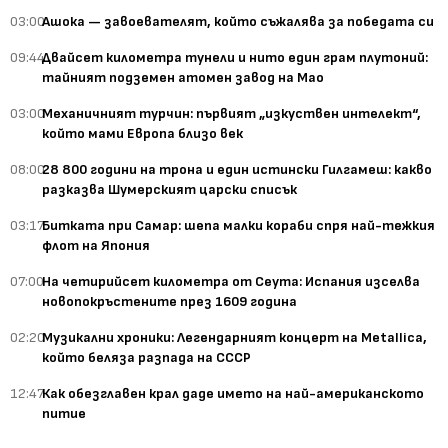
03:00
Ашока — завоевателят, който съжалява за победата си
09:44
Двайсет километра тунели и нито един грам плутоний:
тайният подземен атомен завод на Мао
03:00
Механичният турчин: първият „изкуствен интелект“,
който мами Европа близо век
08:00
28 800 години на трона и един истински Гилгамеш: какво
разказва Шумерският царски списък
03:17
Битката при Самар: шепа малки кораби спря най-тежкия
флот на Япония
07:00
На четирийсет километра от Сеута: Испания изселва
новопокръстените през 1609 година
02:20
Музикални хроники: Легендарният концерт на Metallica,
който беляза разпада на СССР
12:47
Как обезглавен крал даде името на най-американското
питие