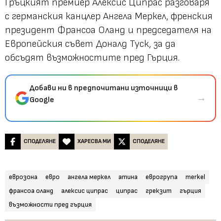
Гръцкият премиер Алексис Ципрас разговаря
с германския канцлер Ангела Меркел, френския
президент Франсоа Оланд и председателя на
Европейския съвет Доналд Туск, за да
обсъдят възможностите пред Гърция.
Добави ни в предпочитани източници в
→
Google
СПОДЕЛЯНЕ
ХАРЕСВА МИ
СПОДЕЛЯНЕ
еврозона
евро
ангела меркел
атина
еврогрупа
merkel
франсоа оланд
алексис ципрас
ципрас
грекзит
гърция
възможности пред гърция