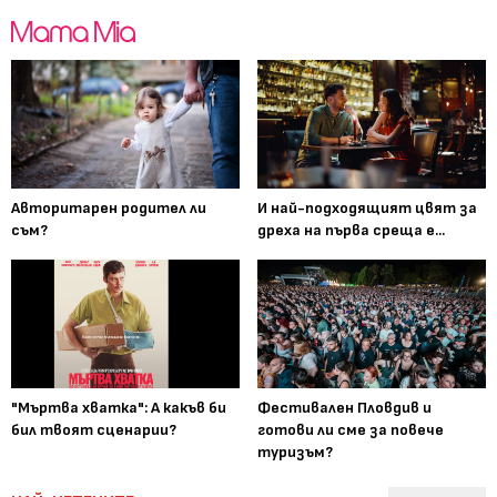
Авторитарен родител ли
И най-подходящият цвят за
съм?
дреха на първа среща е...
"Мъртва хватка": А какъв би
Фестивален Пловдив и
бил твоят сценарии?
готови ли сме за повече
туризъм?