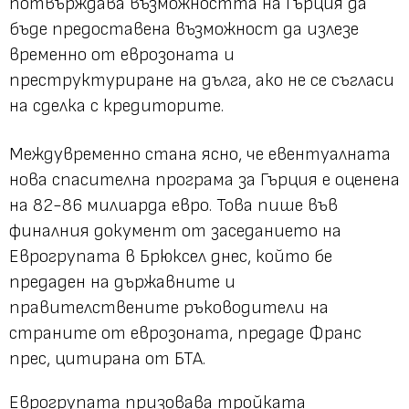
потвърждава възможността на Гърция да
бъде предоставена възможност да излезе
временно от еврозоната и
преструктуриране на дълга, ако не се съгласи
на сделка с кредиторите.
Междувременно стана ясно, че евентуалната
нова спасителна програма за Гърция е оценена
на 82-86 милиарда евро. Това пише във
финалния документ от заседанието на
Еврогрупата в Брюксел днес, който бе
предаден на държавните и
правителствените ръководители на
страните от еврозоната, предаде Франс
прес, цитирана от БТА.
Еврогрупата призовава тройката