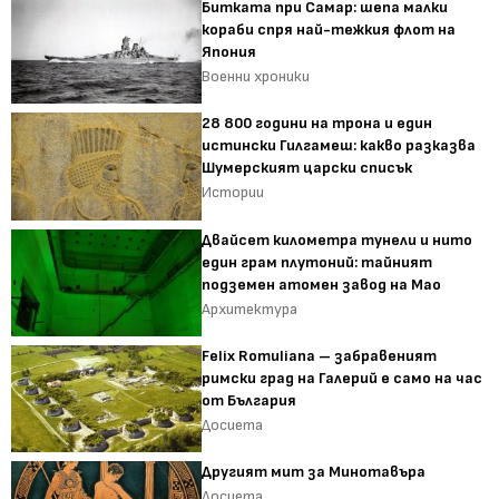
Битката при Самар: шепа малки
кораби спря най-тежкия флот на
Япония
Военни хроники
28 800 години на трона и един
истински Гилгамеш: какво разказва
Шумерският царски списък
Истории
Двайсет километра тунели и нито
един грам плутоний: тайният
подземен атомен завод на Мао
Архитектура
Felix Romuliana – забравеният
римски град на Галерий е само на час
от България
Досиета
Другият мит за Минотавъра
Досиета