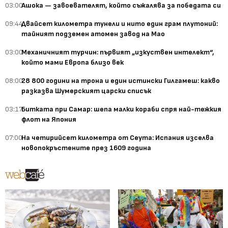
03:00
Ашока — завоевателят, който съжалява за победата си
09:44
Двайсет километра тунели и нито един грам плутоний:
тайният подземен атомен завод на Мао
03:00
Механичният турчин: първият „изкуствен интелект“,
който мами Европа близо век
08:00
28 800 години на трона и един истински Гилгамеш: какво
разказва Шумерският царски списък
03:17
Битката при Самар: шепа малки кораби спря най-тежкия
флот на Япония
07:00
На четирийсет километра от Сеута: Испания изселва
новопокръстените през 1609 година