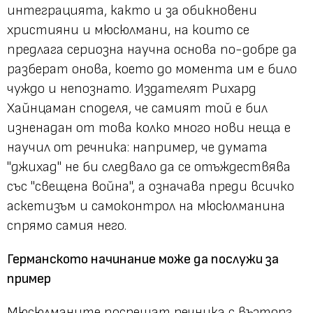
интеграцията, както и за обикновени
християни и мюсюлмани, на които се
предлага сериозна научна основа по-добре да
разберат онова, което до момента им е било
чуждо и непознато. Издателят Рихард
Хайнцаман споделя, че самият той е бил
изненадан от това колко много нови неща е
научил от речника: например, че думата
"джихад" не би следвало да се отъждествява
със "свещена война", а означава преди всичко
аскетизъм и самоконтрол на мюсюлманина
спрямо самия него.
Германското начинание може да послужи за
пример
Мюсюлманите посрещат речника с възторг.