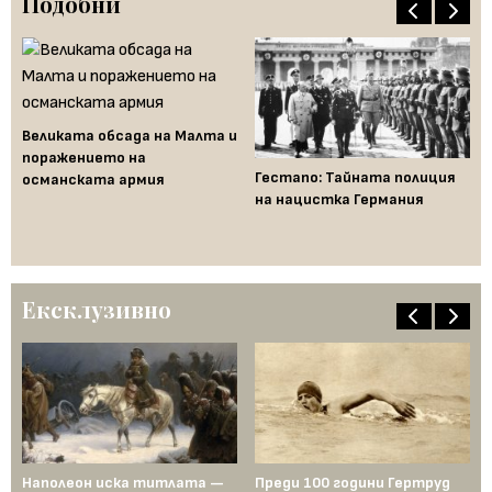
Подобни
Великата обсада на Малта и
поражението на
Гестапо: Тайната полиция
Де
османската армия
д
на нацистка Германия
по
от
Ексклузивно
Наполеон иска титлата —
Преди 100 години Гертруд
Аш