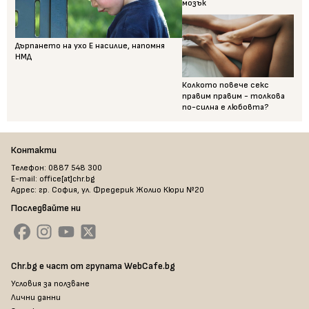
мозък
Дърпането на ухо Е насилие, напомня
НМД
Колкото повече секс
правим правим - толкова
по-силна е любовта?
Контакти
Телефон: 0887 548 300
E-mail: office[at]chr.bg
Адрес: гр. София, ул. Фредерик Жолио Кюри №20
Последвайте ни
Chr.bg е част от групата WebCafe.bg
Условия за ползване
Лични данни