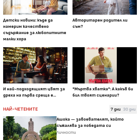
Детски новини: къде да
Авторитарен родител ли
намерим качествено
съм?
съдържание за любопитните
малки хора
И най-подходящият цвят за
"Мъртва хватка": А какъв би
дреха на първа среща е...
бил твоят сценарии?
НАЙ-ЧЕТЕНИТЕ
7 дни
30 дни
Ашока — завоевателят, който
съжалява за победата си
Личности