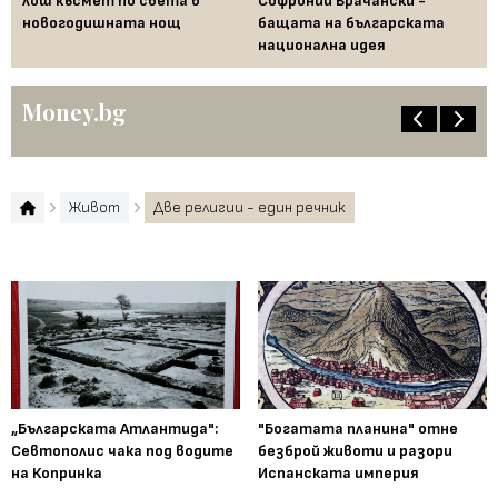
 за
лош късмет по света в
Софроний Врачански -
Ти
новогодишната нощ
бащата на българската
съ
национална идея
по
Money.bg
Живот
Две религии - един речник
„Българската Атлантида":
"Богатата планина" отне
Севтополис чака под водите
безброй животи и разори
на Копринка
Испанската империя