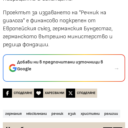
Проектът за издаването на "Речник на
диалога" е финансово подкрепен от
Европейския съюз, германския Бундестаг,
германското вътрешно министерство и
редица фондации.
Добави ни в предпочитани източници в
→
Google
СПОДЕЛЯНЕ
ХАРЕСВА МИ
СПОДЕЛЯНЕ
германия
мюсюлмани
речник
език
християни
религии