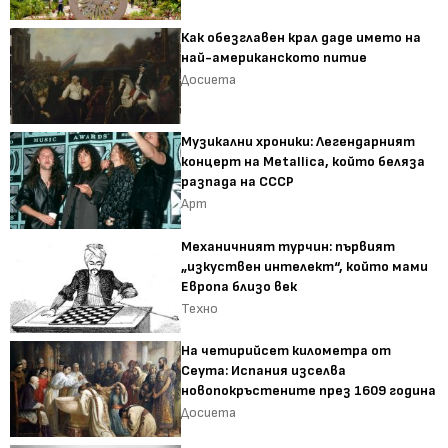
Как обезглавен крал даде името на
най-американското питие
Досиета
Музикални хроники: Легендарният
концерт на Metallica, който беляза
разпада на СССР
Арт
Механичният турчин: първият
„изкуствен интелект“, който мами
Европа близо век
Техно
На четирийсет километра от
Сеута: Испания изселва
новопокръстените през 1609 година
Досиета