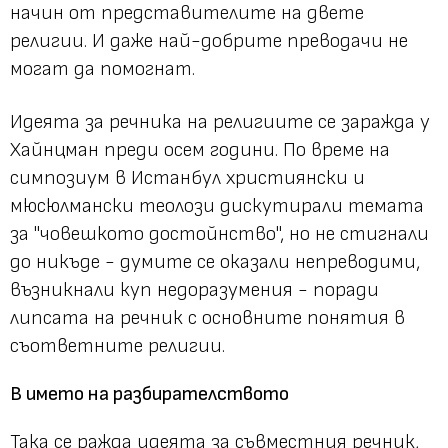
начин от представителите на двете
религии. И даже най-добрите преводачи не
могат да помогнат.
Идеята за речника на религиите се заражда у
Хайнцман преди осем години. По време на
симпозиум в Истанбул християнски и
мюсюлмански теолози дискутирали темата
за "човешкото достойнство", но не стигнали
до никъде - думите се оказали непреводими,
възникнали куп недоразумения - поради
липсата на речник с основните понятия в
съответните религии.
В името на разбирателството
Така се ражда идеята за съвместния речник,