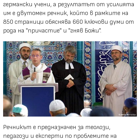
германски учени, а резултатът от усилията
им е двутомен речник, който в рамките на
850 страници обяснява 660 ключови думи от
рода на "причастие" и "гняв Божи".
Речникът е предназначен за теолози,
педагози и експерти по проблемите на