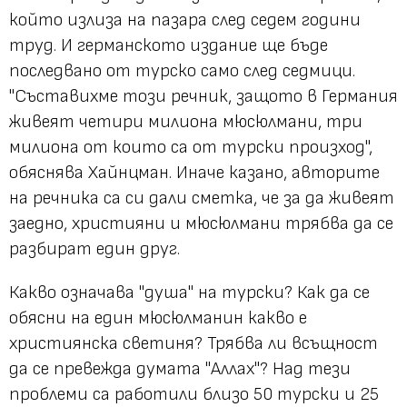
който излиза на пазара след седем години
труд. И германското издание ще бъде
последвано от турско само след седмици.
"Съставихме този речник, защото в Германия
живеят четири милиона мюсюлмани, три
милиона от които са от турски произход",
обяснява Хайнцман. Иначе казано, авторите
на речника са си дали сметка, че за да живеят
заедно, християни и мюсюлмани трябва да се
разбират един друг.
Какво означава "душа" на турски? Как да се
обясни на един мюсюлманин какво е
християнска светиня? Трябва ли всъщност
да се превежда думата "Аллах"? Над тези
проблеми са работили близо 50 турски и 25