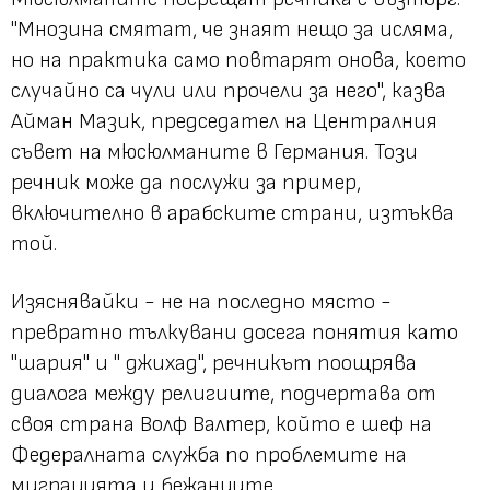
"Мнозина смятат, че знаят нещо за исляма,
но на практика само повтарят онова, което
случайно са чули или прочели за него", казва
Айман Мазик, председател на Централния
съвет на мюсюлманите в Германия. Този
речник може да послужи за пример,
включително в арабските страни, изтъква
той.
Изяснявайки - не на последно място -
превратно тълкувани досега понятия като
"шария" и " джихад", речникът поощрява
диалога между религиите, подчертава от
своя страна Волф Валтер, който е шеф на
Федералната служба по проблемите на
миграцията и бежанците.