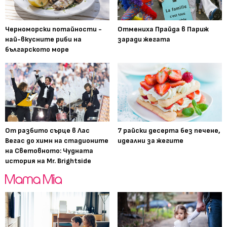
Черноморски потайности -
Отмениха Прайда в Париж
най-вкусните риби на
заради жегата
българското море
От разбито сърце в Лас
7 райски десерта без печене,
Вегас до химн на стадионите
идеални за жегите
на Световното: Чудната
история на Mr. Brightside