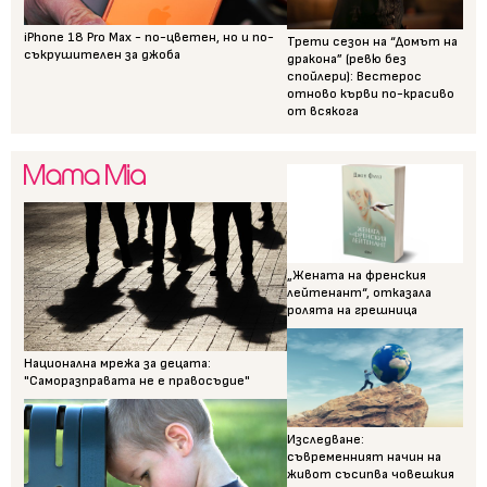
iPhone 18 Pro Max - по-цветен, но и по-
Трети сезон на “Домът на
съкрушителен за джоба
дракона” (ревю без
спойлери): Вестерос
отново кърви по-красиво
от всякога
„Жената на френския
лейтенант“, отказала
ролята на грешница
Национална мрежа за децата:
"Саморазправата не е правосъдие"
Изследване:
съвременният начин на
живот съсипва човешкия