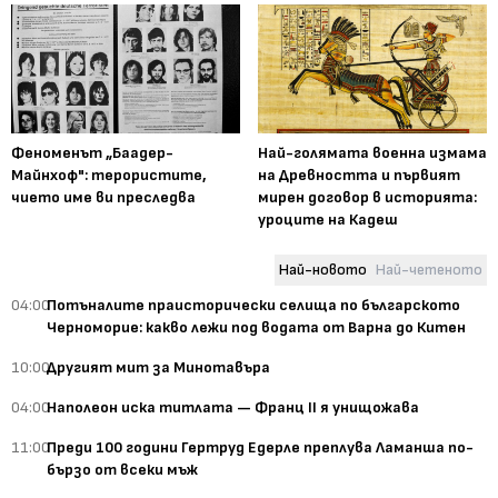
Феноменът „Баадер-
Най-голямата военна измама
Майнхоф": терористите,
на Древността и първият
чието име ви преследва
мирен договор в историята:
уроците на Кадеш
Най-новото
Най-четеното
04:00
Потъналите праисторически селища по българското
Черноморие: какво лежи под водата от Варна до Китен
10:00
Другият мит за Минотавъра
04:00
Наполеон иска титлата — Франц II я унищожава
11:00
Преди 100 години Гертруд Едерле преплува Ламанша по-
бързо от всеки мъж