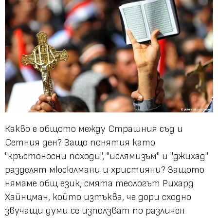
Какво е общото между Страшния съд и
Сетния ден? Защо понятия като
"кръстоносни походи", "ислямизъм" и "джихад"
разделят мюсюлмани и християни? Защото
нямаме общ език, смята теологът Рихард
Хайнцман, който изтъква, че дори сходно
звучащи думи се използват по различен