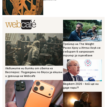
Трейлър на The Weight:
Ръсел Кроу и Итън Хоук се
събират в напрегнат
трилър за оцеляване
Любимите ни битки от света на
Вестерос: Подредени по вкуса за екшън
и зрелища на Webcafe
Бюджет 2026 - кой ще ни
даде пари?!