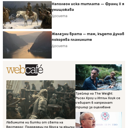
Наполеон иска титлата — Франц II я
унищожава
Досиета
Железни врата – там, където Дунав
покорява планините
Досиета
Трейлър на The Weight:
Ръсел Кроу и Итън Хоук се
събират в напрегнат
трилър за оцеляване
Любимите ни битки от света на
Вестерос: Подредени по вкуса за екшън