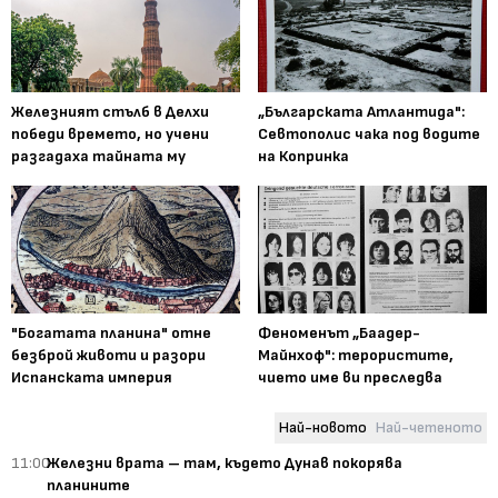
Железният стълб в Делхи
„Българската Атлантида":
победи времето, но учени
Севтополис чака под водите
разгадаха тайната му
на Копринка
"Богатата планина" отне
Феноменът „Баадер-
безброй животи и разори
Майнхоф": терористите,
Испанската империя
чието име ви преследва
Най-новото
Най-четеното
11:00
Железни врата – там, където Дунав покорява
планините