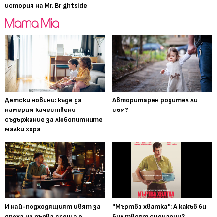
история на Mr. Brightside
Детски новини: къде да
Авторитарен родител ли
намерим качествено
съм?
съдържание за любопитните
малки хора
И най-подходящият цвят за
"Мъртва хватка": А какъв би
дреха на първа среща е...
бил твоят сценарии?