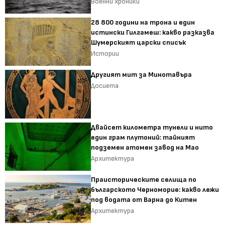
Военни хроники
28 800 години на трона и един
истински Гилгамеш: какво разказва
Шумерският царски списък
Истории
Другият мит за Минотавъра
Досиета
Двайсет километра тунели и нито
един грам плутоний: тайният
подземен атомен завод на Мао
Архитектура
Праисторическите селища по
българското Черноморие: какво лежи
под водата от Варна до Китен
Архитектура