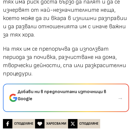
тях има риск доста бързо да палят и да се
изнервят от най-незначителните неща,
което може да ги вкара в излишни разправии
и да развали отношенията им с иначе важни
за тях хора.
На тях им се препоръчва да използват
периода за почивка, разчистване на дома,
творчески дейности, спа или разкрасителни
процедури.
Добави ни в предпочитани източници в
→
Google
СПОДЕЛЯНЕ
ХАРЕСВА МИ
СПОДЕЛЯНЕ