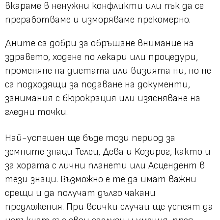
вкараме в ненужни конфликти или пък да се
преработваме и изморяваме прекомерно.
Дните са добри за обръщане внимание на
здравето, ходене по лекари или процедури,
променяне на диетата или визията ни, но не
са подходящи за подаване на документи,
занимания с бюрокрация или изясняване на
гледни точки.
Най-успешен ще бъде този период за
земните знаци Телец, Дева и Козирог, както и
за хората с лични планети или Асцендент в
тези знаци. Възможно е те да имат важни
срещи и да получат дълго чакани
предложения. При всички случаи ще успеят да