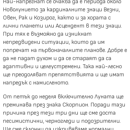
Най-напрегнат се очаква да е периода около
Новолунието за кардиналните знаци Везни,
Овен, Рак и Козирог, както и за хората с
лични планети или Асцендент в тези знаци.
При тях е възможно да изникнат
непредвидени ситуации, които да им
попречат на първоначалните планове. Добре е
да не падат духом и да се стараят да са
адаптивни и целеустремени. Така най-лесно
ще преодоляват препятствията и ще имат
напредък с намисленото.
От петък до неделя включително Луната ще
преминава през знака Скорпион. Поради тази
причина през тези три дни ще сме доста
песимистични, черногледи и подозрителни.
Ще сме склонни да изкривяваме нормални