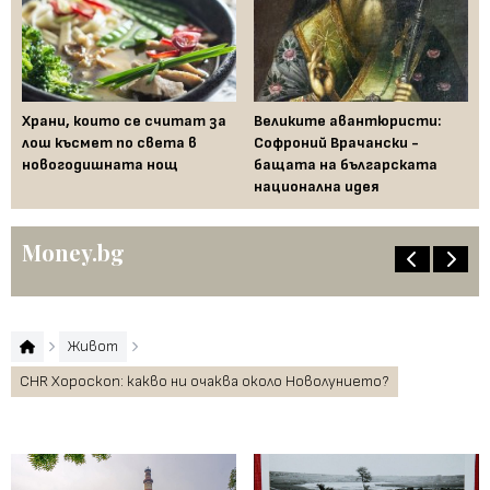
Храни, които се считат за
Великите авантюристи:
Ев
 за
лош късмет по света в
Софроний Врачански -
Ти
новогодишната нощ
бащата на българската
съ
национална идея
по
Money.bg
Живот
CHR Хороскоп: какво ни очаква около Новолунието?