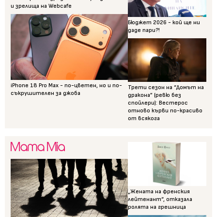
и зрелища на Webcafe
Бюджет 2026 - кой ще ни
даде пари?!
iPhone 18 Pro Max - по-цветен, но и по-
Трети сезон на “Домът на
съкрушителен за джоба
дракона” (ревю без
спойлери): Вестерос
отново кърви по-красиво
от всякога
„Жената на френския
лейтенант“, отказала
ролята на грешница