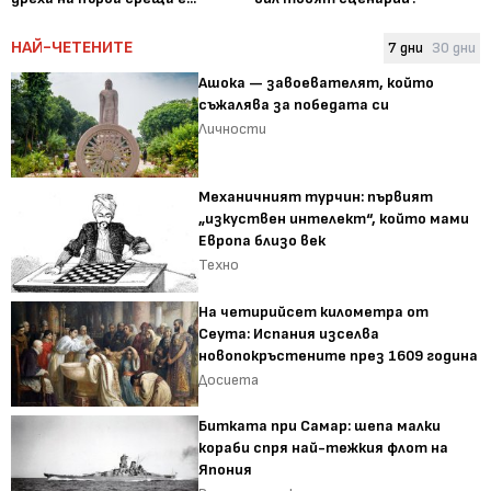
НАЙ-ЧЕТЕНИТЕ
7 дни
30 дни
Ашока — завоевателят, който
съжалява за победата си
Личности
Механичният турчин: първият
„изкуствен интелект“, който мами
Европа близо век
Техно
На четирийсет километра от
Сеута: Испания изселва
новопокръстените през 1609 година
Досиета
Битката при Самар: шепа малки
кораби спря най-тежкия флот на
Япония