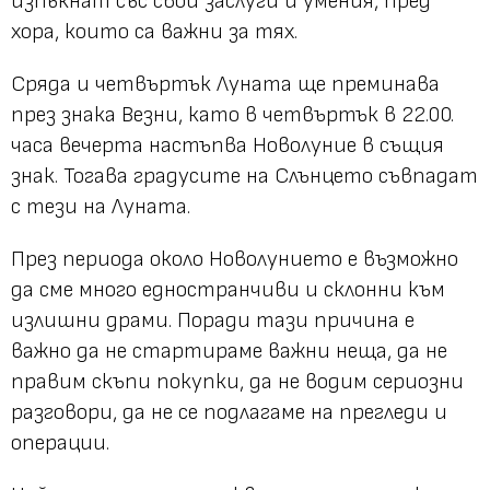
изпъкнат със свои заслуги и умения, пред
хора, които са важни за тях.
Сряда и четвъртък Луната ще преминава
през знака Везни, като в четвъртък в 22.00.
часа вечерта настъпва Новолуние в същия
знак. Тогава градусите на Слънцето съвпадат
с тези на Луната.
През периода около Новолунието е възможно
да сме много едностранчиви и склонни към
излишни драми. Поради тази причина е
важно да не стартираме важни неща, да не
правим скъпи покупки, да не водим сериозни
разговори, да не се подлагаме на прегледи и
операции.