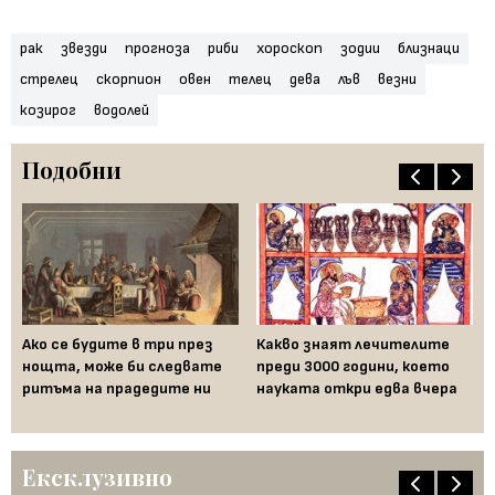
рак
звезди
прогноза
риби
хороскоп
зодии
близнаци
стрелец
скорпион
овен
телец
дева
лъв
везни
козирог
водолей
Подобни
Вс
Лъв
ща
Ако се будите в три през
Какво знаят лечителите
нощта, може би следвате
преди 3000 години, което
од
ритъма на прадедите ни
науката откри едва вчера
ен
Ексклузивно