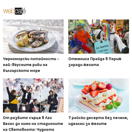
Черноморски потайности -
Отмениха Прайда в Париж
най-вкусните риби на
заради жегата
българското море
От разбито сърце в Лас
7 райски десерта без печене,
Вегас до химн на стадионите
идеални за жегите
на Световното: Чудната