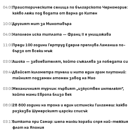
04:00
Праисторическите селища по българското Черноморие:
какво лежи под водата от Варна до Китен
10:00
Другият мит за Минотавъра
04:00
Наполеон иска титлата — Франц II я унищожава
11:00
Преди 100 години Гертруд Едерле преплува Ламанша по-
бързо от всеки мъж
03:00
Ашока — завоевателят, който съжалява за победата си
09:44
Двайсет километра тунели и нито един грам плутоний:
тайният подземен атомен завод на Мао
03:00
Механичният турчин: първият „изкуствен интелект“,
който мами Европа близо век
08:00
28 800 години на трона и един истински Гилгамеш: какво
разказва Шумерският царски списък
03:17
Битката при Самар: шепа малки кораби спря най-тежкия
флот на Япония