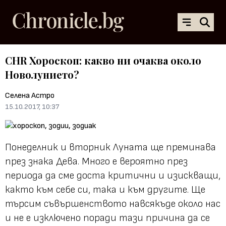
CHR Хороскоп: какво ни очаква около
Новолунието?
Селена Астро
15.10.2017, 10:37
Понеделник и вторник Луната ще преминава
през знака Дева. Много е вероятно през
периода да сме доста критични и изискващи,
както към себе си, така и към другите. Ще
търсим съвършенството навсякъде около нас
и не е изключено поради тази причина да се