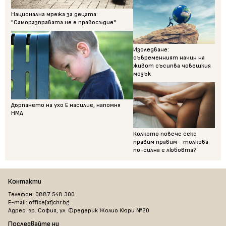
Национална мрежа за децата:
"Саморазправата не е правосъдие"
Изследване:
съвременният начин на
живот съсипва човешкия
мозък
Дърпането на ухо Е насилие, напомня
НМД
Колкото повече секс
правим правим - толкова
по-силна е любовта?
Контакти
Телефон: 0887 548 300
E-mail: office[at]chr.bg
Адрес: гр. София, ул. Фредерик Жолио Кюри №20
Последвайте ни