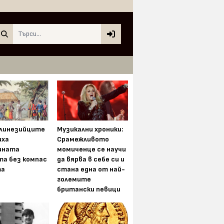
Search
олинезийците
Музикални хроники:
иха
Срамежливото
ината
момиченце се научи
та без компас
да вярва в себе си и
та
стана една от най-
големите
британски певици