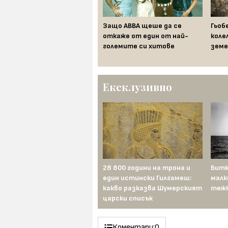
Кой каза, че маите са
Защо ABBA щеше да се
Гьоб
изчезнали
откаже от един от най-
коле
големите си хитове
земе
Ексклузивно
Механичният турчин:
28 800 години на трона и
Битк
първият „изкуствен
един истински Гилгамеш:
малк
интелект“, който мами
какво разказва Шумерският
тежк
Европа близо век
царски списък
Коментари:
0