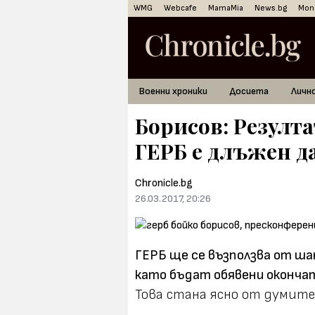
WMG
Webcafe
MamaMia
News.bg
Mon
Военни хроники
Досиета
Личн
Борисов: Резулта
ГЕРБ е длъжен д
Chronicle.bg
26.03.2017, 20:26
ГЕРБ ще се възползва от ша
като бъдат обявени оконча
Това стана ясно от думите 