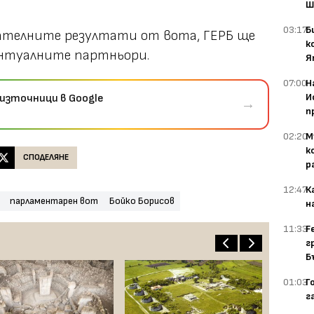
Ш
03:17
Б
чателните резултати от вота, ГЕРБ ще
к
ентуалните партньори.
Я
07:00
Н
И
източници в Google
→
п
02:20
М
к
СПОДЕЛЯНЕ
р
12:47
К
парламентарен вот
Бойко Борисов
н
11:33
F
г
Б
01:03
Г
г