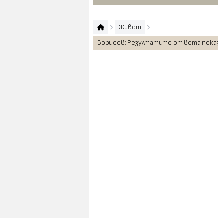
Живот
Борисов: Резултатите от вота показ