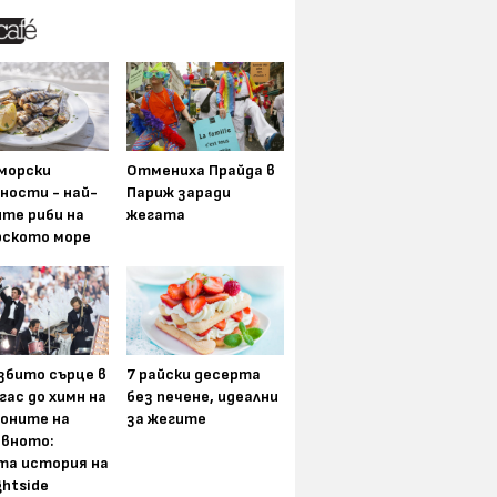
морски
Отмениха Прайда в
ности - най-
Париж заради
ите риби на
жегата
рското море
збито сърце в
7 райски десерта
гас до химн на
без печене, идеални
оните на
за жегите
вното:
та история на
ghtside