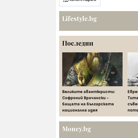
Lifestyle.bg
Последни
Храни, които се считат за
Великите авантюристи:
Евре
лош късмет по света в
Софроний Врачански -
Тита
новогодишната нощ
бащата на българската
съве
национална идея
пото
Money.bg