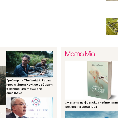
Трейлър на The Weight: Ръсел
Кроу и Итън Хоук се събират
в напрегнат трилър за
оцеляване
„Жената на френския лейтенант“
ролята на грешница
 и