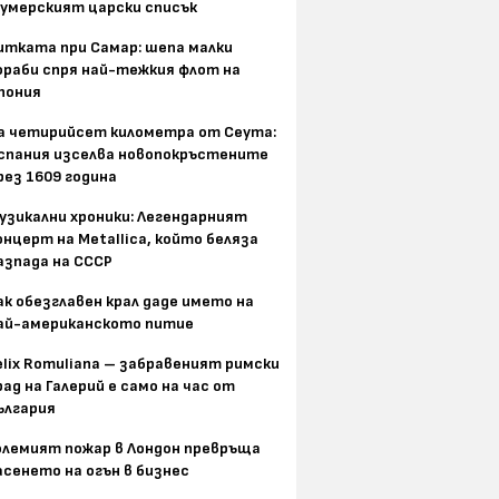
умерският царски списък
итката при Самар: шепа малки
ораби спря най-тежкия флот на
пония
а четирийсет километра от Сеута:
спания изселва новопокръстените
рез 1609 година
узикални хроники: Легендарният
онцерт на Metallica, който беляза
азпада на СССР
ак обезглавен крал даде името на
ай-американското питие
elix Romuliana – забравеният римски
рад на Галерий е само на час от
ългария
олемият пожар в Лондон превръща
асенето на огън в бизнес