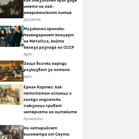
Как обезглавен крал даде
името на най-
американското питие
Досиета
Музикални хроники:
Легендарният концерт
на Metallica, който
беляза разпада на СССР
Арт
Защо всички народи
разказват за потопа
Арт
Ернан Кортес: как
петстотин испанци и
хиляди индиански
съюзници сриват
империята на ацтеките
Личности
На четирийсет
километра от Сеута: