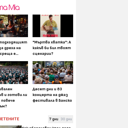
-подходящият
"Мъртва хватка": А
а дреха на
какъв би бил твоят
среща е...
сценарии?
вален
Десет дни и 83
в и готови ли
концерта на джаз
а повече
фестивала в Банско
ъм?
ЧЕТЕНИТЕ
7 дни
30 дни