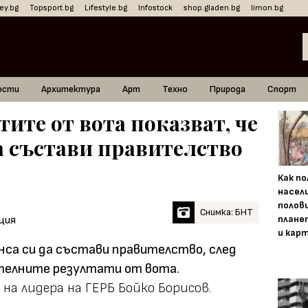
ey.bg
Topsport.bg
Lifestyle.bg
Infostock
shop.gladen.bg
limon.bg
ости
Архитектура
Арт
Техно
Природа
Спорт
тите от вота показват, че
а състави правителство
Как п
насел
полов
Снимка: БНТ
плане
и кар
нса си да състави правителство, след
телните резултати от вота.
на лидера на ГЕРБ Бойко Борисов.