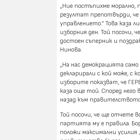
„Ние постъпихме морално, п
резултат препотвърди, че 
управлението.“ Това каза л
изборния ден. Той посочи, ч
достоен съперник и поздра
Нинова.
„На нас демокрацията само н
декларирали с кой може, с 
изборите показват, че ГЕР
каза още той. Според него
назад към правителството
Той посочи, че ще отчете 
партията му е правила. Бо
положи максимални усилия „