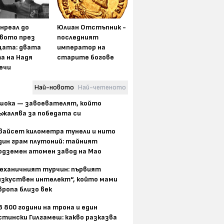
нреал до
Юлиан Отстъпник -
вото през
последният
цата: двата
император на
а на Надя
старите богове
ечи
Най-новото
Най-четеното
шока — завоевателят, който
ъжалява за победата си
вайсет километра тунели и нито
дин грам плутоний: тайният
одземен атомен завод на Мао
еханичният турчин: първият
изкуствен интелект“, който мами
вропа близо век
8 800 години на трона и един
стински Гилгамеш: какво разказва