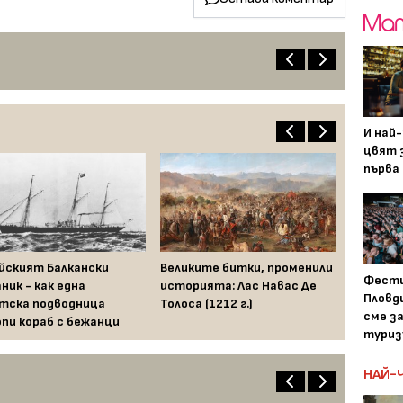
И най
цвят з
първа 
йският Балкански
Великите битки, променили
Фести
ник - как една
историята: Лас Навас Де
Пловди
тска подводница
Толоса (1212 г.)
сме з
пи кораб с бежанци
туриз
НАЙ-