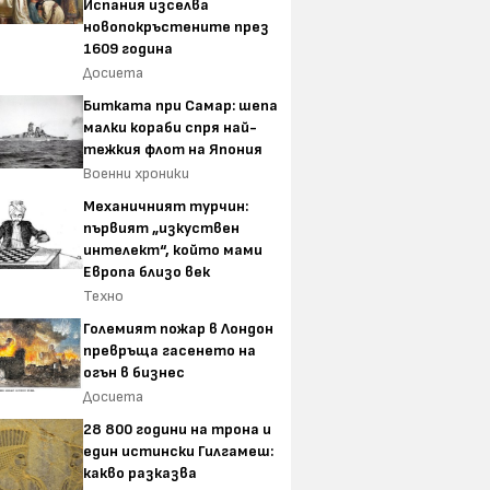
Испания изселва
новопокръстените през
1609 година
Досиета
Битката при Самар: шепа
малки кораби спря най-
тежкия флот на Япония
Военни хроники
Механичният турчин:
първият „изкуствен
интелект“, който мами
Европа близо век
Техно
Големият пожар в Лондон
превръща гасенето на
огън в бизнес
Досиета
28 800 години на трона и
един истински Гилгамеш:
какво разказва