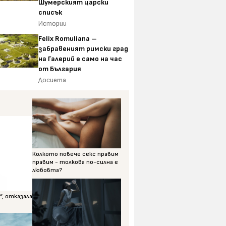
Шумерският царски
списък
Истории
Felix Romuliana –
забравеният римски град
на Галерий е само на час
от България
Досиета
Колкото повече секс правим
правим - толкова по-силна е
любовта?
, отказала