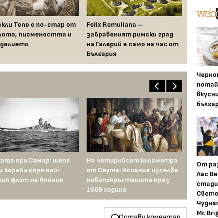
екли Тепе е по-стар от
Felix Romuliana –
лото, писмеността и
забравеният римски град
делието
на Галерий е само на час от
България
Черно
потай
вкусн
бълга
ата при Самар: шепа
На четирийсет километра
От ра
и кораби спря най-
от Сеута: Испания изселва
Лас Ве
ия флот на Япония
новопокръстените през
стади
1609 година
Свето
Чудна
Mr. Bri
Остави коментар