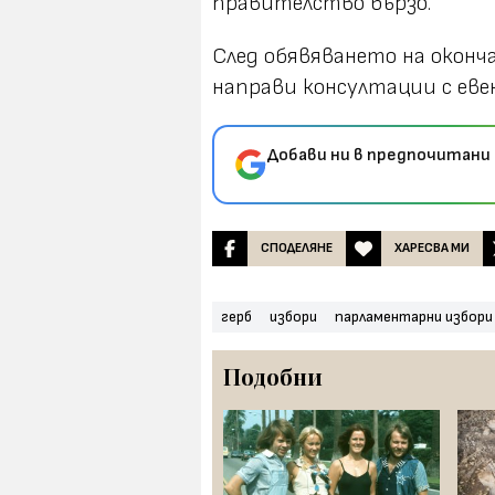
правителство бързо.
След обявяването на окон
направи консултации с ев
Добави ни в предпочитани 
СПОДЕЛЯНЕ
ХАРЕСВА МИ
герб
избори
парламентарни избори
Подобни