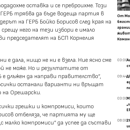
одадохме оставка и се преброихме. Този
ГЕРБ трябва да бъде водеща партия в
От Мо
идерът на ГЕРБ Бойко Борисов след края на
бягст
грани
е срещу него на тези избори е имало
живот
ви председателят на БСП Корнелия
Коман
и е дала, нищо не ни е взела. Ние ясно сме
03:00
А
с
кой не може. Но и резултатите от
Б е длъжен да направи правителство“,
09:44
Д
е
 всички останали варианти ни връщат
п
 на Орешарски.
03:00
М
„
всички грешки и компромиси, които
Е
рисов отбеляза, че партията му ще
08:00
2
с малко компромиси“ да успее да състави
и