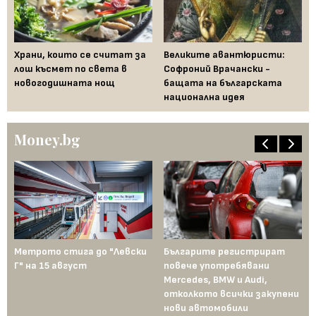
Храни, които се считат за
Великите авантюристи:
Ев
 за
лош късмет по света в
Софроний Врачански -
Ти
новогодишната нощ
бащата на българската
съ
национална идея
по
Money.bg
Метрото стига до "Левски
Българите регистрират
Пр
Г" на 15 август
повече употребявани
съ
Mercedes, BMW и Audi,
ко
отколкото всички закупени
ко
нови автомобили
Те