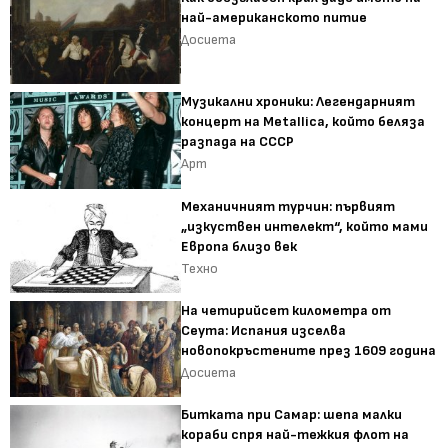
най-американското питие
Досиета
Музикални хроники: Легендарният
концерт на Metallica, който беляза
разпада на СССР
Арт
Механичният турчин: първият
„изкуствен интелект“, който мами
Европа близо век
Техно
На четирийсет километра от
Сеута: Испания изселва
новопокръстените през 1609 година
Досиета
Битката при Самар: шепа малки
кораби спря най-тежкия флот на