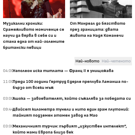
Музикални хроники:
От Монреал до бягството
Срамежливото момиченце се
през границата: двата
научи да вярва в себе си и
живота на Надя Команечи
стана една от най-големите
британски певици
Най-новото
Най-четеното
04:00
Наполеон иска титлата — Франц II я унищожава
11:00
Преди 100 години Гертруд Едерле преплува Ламанша по-
бързо от всеки мъж
03:00
Ашока — завоевателят, който съжалява за победата си
09:44
Двайсет километра тунели и нито един грам плутоний:
тайният подземен атомен завод на Мао
03:00
Механичният турчин: първият „изкуствен интелект“,
който мами Европа близо век