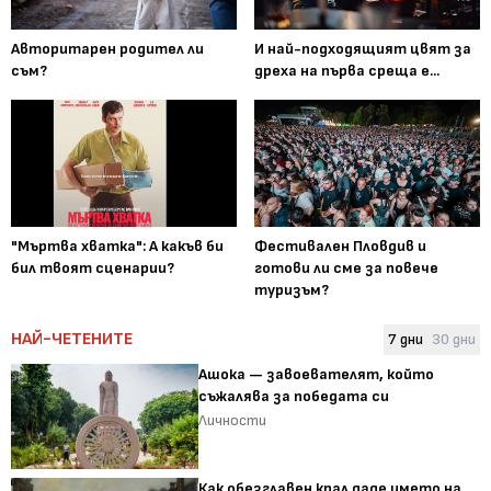
Авторитарен родител ли
И най-подходящият цвят за
съм?
дреха на първа среща е...
"Мъртва хватка": А какъв би
Фестивален Пловдив и
бил твоят сценарии?
готови ли сме за повече
туризъм?
НАЙ-ЧЕТЕНИТЕ
7 дни
30 дни
Ашока — завоевателят, който
съжалява за победата си
Личности
Как обезглавен крал даде името на