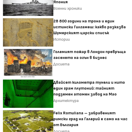
Япония
Военни хроники
28 800 години на трона и един
истински Гилгамеш: какво разказва
Шумерският царски списък
Истории
Големият пожар в Лондон превръща
гасенето на огън в бизнес
Досиета
Двайсет километра тунели и нито
един грам плутоний: тайният
подземен атомен завод на Мао
Архитектура
Felix Romuliana – забравеният
римски град на Галерий е само на час
от България
Досиета