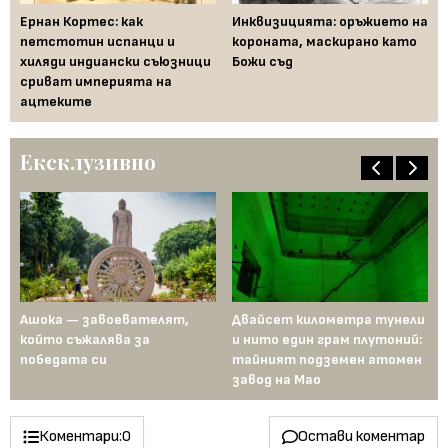
т
Ернан Кортес: как
Инквизицията: оръжието на
Въ
петстотин испанци и
короната, маскирано като
ед
хиляди индиански съюзници
Божи съд
тр
сриват империята на
Ки
ацтеките
Ексклузивно
д
Ашока — завоевателят,
Двайсет километра тунели
Ме
а
който съжалява за
и нито един грам плутоний:
пъ
победата си
тайният подземен атомен
ин
завод на Мао
Ев
Коментари:
0
Остави коментар