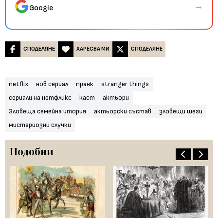
→
Google
СПОДЕЛЯНЕ
ХАРЕСВА МИ
СПОДЕЛЯНЕ
netflix
нов сериал
пранк
stranger things
сериали на нетфликс
каст
актьори
Зловеща семейна итория
актьорски състав
зловещи шеги
мистериозни случки
Подобни