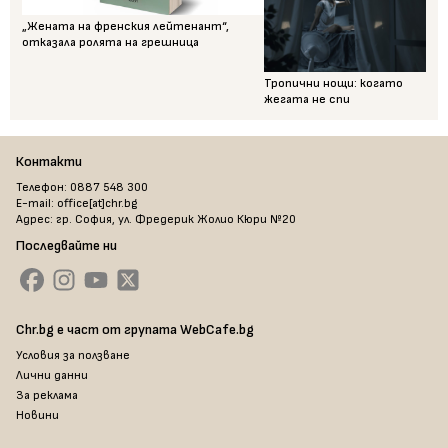
„Жената на френския лейтенант“,
отказала ролята на грешница
Тропични нощи: когато
жегата не спи
Контакти
Телефон: 0887 548 300
E-mail: office[at]chr.bg
Адрес: гр. София, ул. Фредерик Жолио Кюри №20
Последвайте ни
Chr.bg е част от групата WebCafe.bg
Условия за ползване
Лични данни
За реклама
Новини