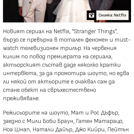
Снимка: Netflix
Новият сериал на Netflix, "Stranger Things",
бързо се превърна в тотален феномен и must-
watch телевизионен трилър. На червения
килим по повод премиерата на сериала,
актьорският състав даде няколко кратки
интервюта, за да промотира шоуто, но едва
ли някой от актьорите е очаквал сам да
стане обект на свръхестествено
преживяване.
Режисьорите на шоуто, Мат и Рос Дъфър,
заедно с Мили Боби Браун, Гатен Матарацо,
Ноа Шнап, Натали Дайър, Джо Кийри, Пейтън