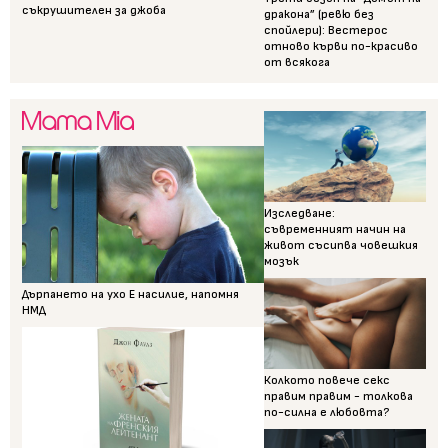
съкрушителен за джоба
дракона” (ревю без
спойлери): Вестерос
отново кърви по-красиво
от всякога
Изследване:
съвременният начин на
живот съсипва човешкия
мозък
Дърпането на ухо Е насилие, напомня
НМД
Колкото повече секс
правим правим - толкова
по-силна е любовта?