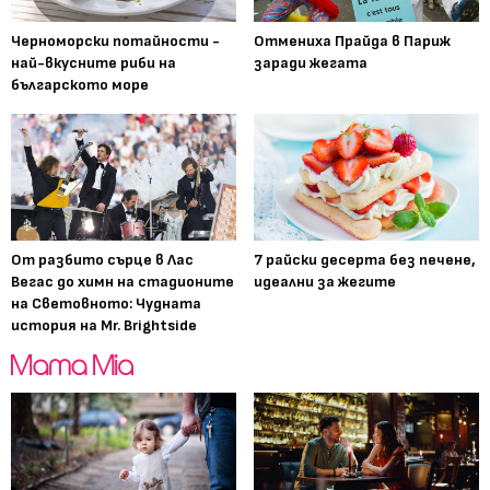
Черноморски потайности -
Отмениха Прайда в Париж
най-вкусните риби на
заради жегата
българското море
От разбито сърце в Лас
7 райски десерта без печене,
Вегас до химн на стадионите
идеални за жегите
на Световното: Чудната
история на Mr. Brightside