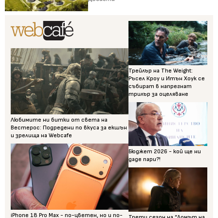
Трейлър на The Weight:
Ръсел Кроу и Итън Хоук се
събират в напрегнат
трилър за оцеляване
Любимите ни битки от света на
Вестерос: Подредени по вкуса за екшън
и зрелища на Webcafe
Бюджет 2026 - кой ще ни
даде пари?!
iPhone 18 Pro Max - по-цветен, но и по-
Трети сезон на “Домът на