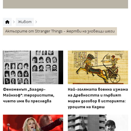
пр
Живот
Актьорите от Stranger Things - жертви на зловещи шеги
Феноменът „Баадер-
Най-голямата военна измама
Майнхоф": терористите,
на Древността и първият
чието име ви преследва
мирен договор в историята:
уроците на Кадеш