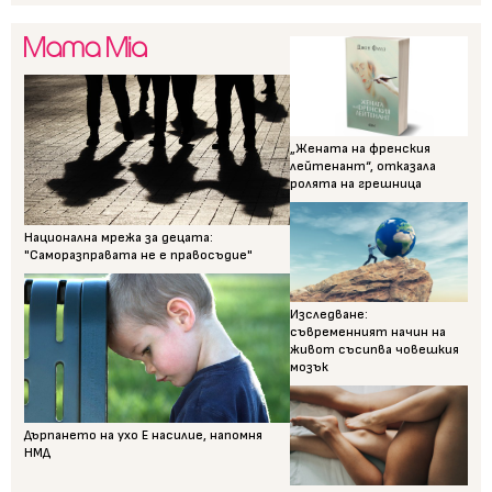
„Жената на френския
лейтенант“, отказала
ролята на грешница
Национална мрежа за децата:
"Саморазправата не е правосъдие"
Изследване:
съвременният начин на
живот съсипва човешкия
мозък
Дърпането на ухо Е насилие, напомня
НМД