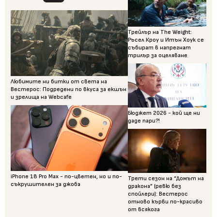
Трейлър на The Weight:
Ръсел Кроу и Итън Хоук се
събират в напрегнат
трилър за оцеляване
Любимите ни битки от света на
Вестерос: Подредени по вкуса за екшън
и зрелища на Webcafe
Бюджет 2026 - кой ще ни
даде пари?!
iPhone 18 Pro Max - по-цветен, но и по-
Трети сезон на “Домът на
съкрушителен за джоба
дракона” (ревю без
спойлери): Вестерос
отново кърви по-красиво
от всякога