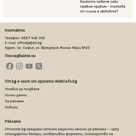
Колкото повече секс
правим правим - толкова
по-силна е любовта?
Контакти
Телефон: 0887 548 300
E-mail: office[at]chr.bg
Адрес: гр. София, ул. Фредерик Жолио Кюри №20
Последвайте ни
Chr.bg е част от групата WebCafe.bg
Условия за ползване
Лични данни
За реклама
Новини
Реклама
Chronicle.bg предлага напълно различни начини за реклама – чрез
стандартни банери, иновативни формати, спонсорство на