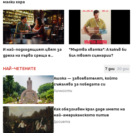
малки хора
И най-подходящият цвят за
"Мъртва хватка": А какъв би
дреха на първа среща е...
бил твоят сценарии?
НАЙ-ЧЕТЕНИТЕ
7 дни
30 дни
Ашока — завоевателят, който
съжалява за победата си
Личности
Как обезглавен крал даде името на
най-американското питие
Досиета