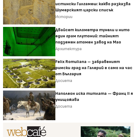
истински Гилгамеш: какво разказва
Шумерският царски списък
Истории
Двайсет километра тунели и нито
един грам плутоний: тайният
подземен атомен завод на Мао
Архитектура
Felix Romuliana – забравеният
римски град на Галерий е само на час
от България
Досиета
Наполеон иска титлата — Франц II я
унищожава
Досиета