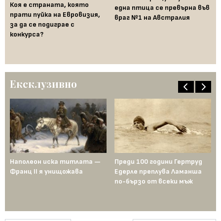
Коя е страната, която
Му
една птица се превърна във
прати пуйка на Евровизия,
Ср
враг №1 на Австралия
за да се подиграе с
се
конкурса?
ст
го
пе
Ексклузивно
Наполеон иска титлата —
Преди 100 години Гертруд
Аш
Франц II я унищожава
Едерле преплува Ламанша
ко
по-бързо от всеки мъж
по