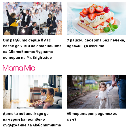
От разбито сърце в Лас
7 райски десерта без печене,
Вегас до химн на стадионите
идеални за жегите
на Световното: Чудната
история на Mr. Brightside
Детски новини: къде да
Авторитарен родител ли
намерим качествено
съм?
съдържание за любопитните