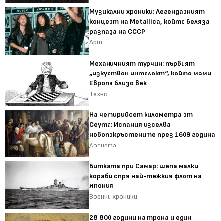
Музикални хроники: Легендарният
концерт на Metallica, който беляза
разпада на СССР
Арт
Механичният турчин: първият
„изкуствен интелект“, който мами
Европа близо век
Техно
На четирийсет километра от
Сеута: Испания изселва
новопокръстените през 1609 година
Досиета
Битката при Самар: шепа малки
кораби спря най-тежкия флот на
Япония
Военни хроники
28 800 години на трона и един