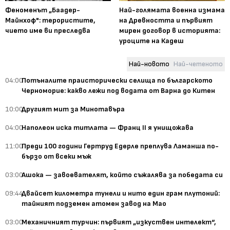
Феноменът „Баадер-
Най-голямата военна измама
Майнхоф": терористите,
на Древността и първият
чието име ви преследва
мирен договор в историята:
уроците на Кадеш
Най-новото
Най-четеното
04:00
Потъналите праисторически селища по българското
Черноморие: какво лежи под водата от Варна до Китен
10:00
Другият мит за Минотавъра
04:00
Наполеон иска титлата — Франц II я унищожава
11:00
Преди 100 години Гертруд Едерле преплува Ламанша по-
бързо от всеки мъж
03:00
Ашока — завоевателят, който съжалява за победата си
09:44
Двайсет километра тунели и нито един грам плутоний:
тайният подземен атомен завод на Мао
03:00
Механичният турчин: първият „изкуствен интелект“,