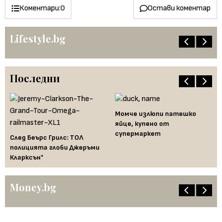
Коментари:
0
Остави коментар
Lifestyle.bg
Последни
Момче излюпи патешко
Ма
то
яйце, купено от
00
на
супермаркет
След Беърс Грилс: ТОЛ
полицията глоби Джеръми
Кларксън*
Money.bg