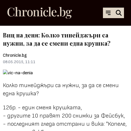
Виц на деня: Колко тинейджъри са
нужни, за да се смени една крушка?
Chronicle.bg
08.05.2015, 11:11
Колко тинейджъри са нужни, за да се смени
една крушка?
12бр. - един сменя крушката,
- другите 10 правят 200 снимки за Фейсбук,
- последният гледа отстрани и вика: "Копeле,