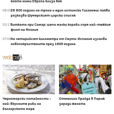
който мами Европа близо век
08:00
28 800 години на трона и един истински Гилгамеш: какво
разказва Шумерският царски списък
03:17
Битката при Самар: шепа малки кораби спря най-тежкия
флот на Япония
07:00
На четирийсет километра от Сеута: Испания изселва
новопокръстените през 1609 година
Черноморски потайности -
Отмениха Прайда в Париж
най-вкусните риби на
заради жегата
българското море