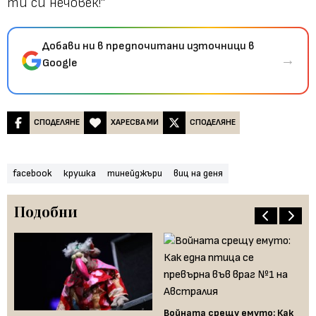
ти си нечовек!"
Добави ни в предпочитани източници в
→
Google
СПОДЕЛЯНЕ
ХАРЕСВА МИ
СПОДЕЛЯНЕ
facebook
крушка
тинейджъри
виц на деня
Подобни
а
Войната срещу емуто: Как