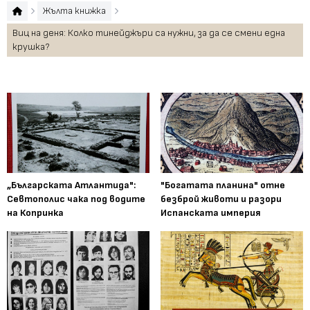
Жълта книжка
Виц на деня: Колко тинейджъри са нужни, за да се смени една
крушка?
„Българската Атлантида":
"Богатата планина" отне
Севтополис чака под водите
безброй животи и разори
на Копринка
Испанската империя