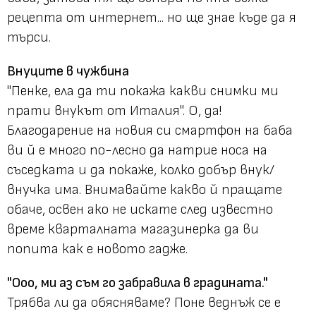
рецепта от интернет... но ще знае къде да я
търси.
Внуците в чужбина
"Пенке, ела да ти покажа какви снимки ми
прати внукът от Италия". О, да!
Благодарение на новия си смартфон на баба
ви й е много по-лесно да натрие носа на
съседката и да покаже, колко добър внук/
внучка има. Внимавайте какво й пращате
обаче, освен ако не искате след известно
време кварталната магазинерка да ви
попита как е новото гадже.
"Ооо, ми аз съм го забравила в градината."
Трябва ли да обясняваме? Поне веднъж се е