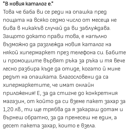
"В новия каталог е."
Това че баба ви се реди на опашка пред
пощата на всяко седмо число от месеца не
бива в никакъв случай да ви заблуждава.
Защото докато прави това, е напълно
възможно да разглежда новия каталог на
някой хипермаркет през телефона си. Бабите
и промоциите вървят ръка за ръка и тя вече
лесно разбира къде да отиде, когато й мине
редът на опашката. Благословени да са
хипермаркетите, че имат онлайн
приложения! Е, за да стигне до конкретния
магазин, от който да си вземе пакет захар за
1,20 лв., ти ще трябва да я закараш дотам и
върнеш обратно, за да пренесеш не един, а
десет пакета захар, които е взела.