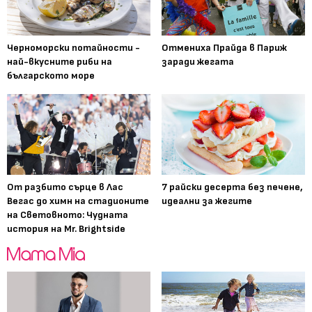
Черноморски потайности -
Отмениха Прайда в Париж
най-вкусните риби на
заради жегата
българското море
От разбито сърце в Лас
7 райски десерта без печене,
Вегас до химн на стадионите
идеални за жегите
на Световното: Чудната
история на Mr. Brightside