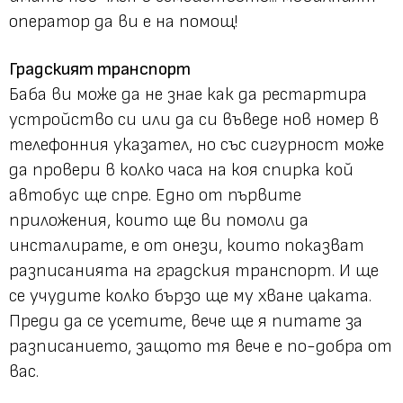
оператор да ви е на помощ!
Градският транспорт
Баба ви може да не знае как да рестартира
устройство си или да си въведе нов номер в
телефонния указател, но със сигурност може
да провери в колко часа на коя спирка кой
автобус ще спре. Едно от първите
приложения, които ще ви помоли да
инсталирате, е от онези, които показват
разписанията на градския транспорт. И ще
се учудите колко бързо ще му хване цаката.
Преди да се усетите, вече ще я питате за
разписанието, защото тя вече е по-добра от
вас.