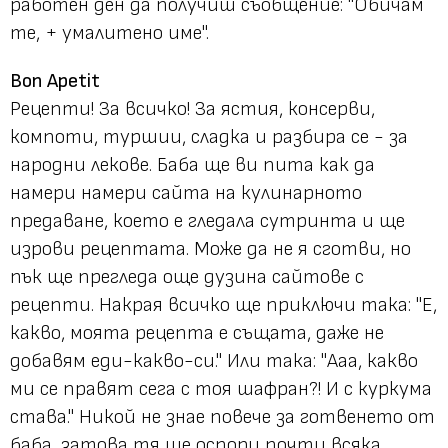
работен ден да получиш съобщение: "Обичам
те, + умалитено име".
Bon Apetit
Рецепти! За всичко! За ястия, консерви,
компоти, туршии, сладка и разбира се - за
народни лекове. Баба ще ви пита как да
намери намери сайта на кулинарното
предаване, което е гледала сутринта и ще
изрови рецептата. Може да не я сготви, но
пък ще прегледа още дузина сайтове с
рецепти. Накрая всичко ще приключи така: "Е,
какво, моята рецепта е същата, даже не
добавям еди-какво-си." Или така: "Ааа, какво
ми се правят сега с тоя шафран?! И с куркума
става." Никой не знае повече за готвенето от
баба, затова тя ще оспори почти всяка