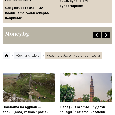
яйце, купено от
00
на
супермаркет
След Беърс Грилс: ТОЛ
полицията глоби Джеръми
Кларксън*
Money.bg
Жълта книжка
Когато баба откри смартфона
Стената на Адриан –
Железният стълб в Делхи
границата, която промени
победи времето, но учени