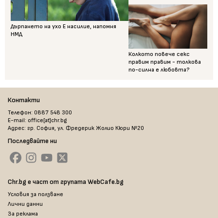
Дърпането на ухо Е насилие, напомня
НМД
Колкото повече секс
правим правим - толкова
по-силна е любовта?
Контакти
Телефон: 0887 548 300
E-mail: office[at]chr.bg
Адрес: гр. София, ул. Фредерик Жолио Кюри №20
Последвайте ни
Chr.bg е част от групата WebCafe.bg
Условия за ползване
Лични данни
За реклама