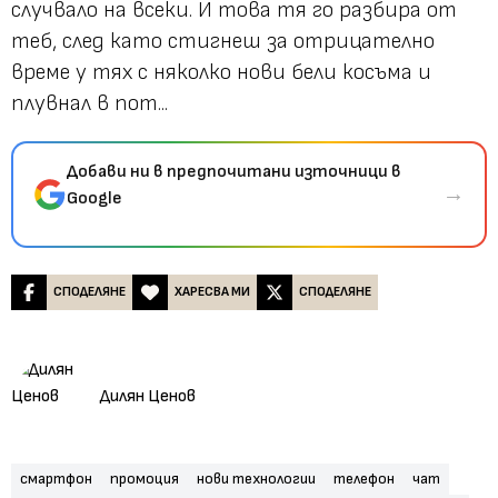
случвало на всеки. И това тя го разбира от
теб, след като стигнеш за отрицателно
време у тях с няколко нови бели косъма и
плувнал в пот...
Добави ни в предпочитани източници в
→
Google
СПОДЕЛЯНЕ
ХАРЕСВА МИ
СПОДЕЛЯНЕ
Дилян Ценов
смартфон
промоция
нови технологии
телефон
чат