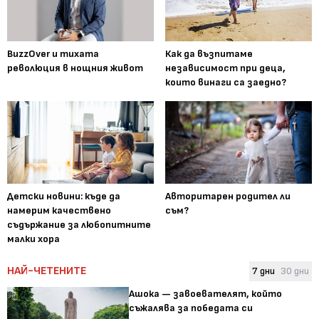
BuzzOver и тихата
Как да възпитаме
революция в нощния живот
независимост при деца,
които винаги са заедно?
Детски новини: къде да
Авторитарен родител ли
намерим качествено
съм?
съдържание за любопитните
малки хора
НАЙ-ЧЕТЕНИТЕ
7 дни
30 дни
Ашока — завоевателят, който
съжалява за победата си