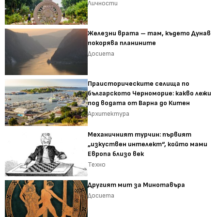
Личности
Железни врата – там, където Дунав
покорява планините
Досиета
Праисторическите селища по
българското Черноморие: какво лежи
под водата от Варна до Китен
Архитектура
Механичният турчин: първият
„изкуствен интелект“, който мами
Европа близо век
Техно
Другият мит за Минотавъра
Досиета