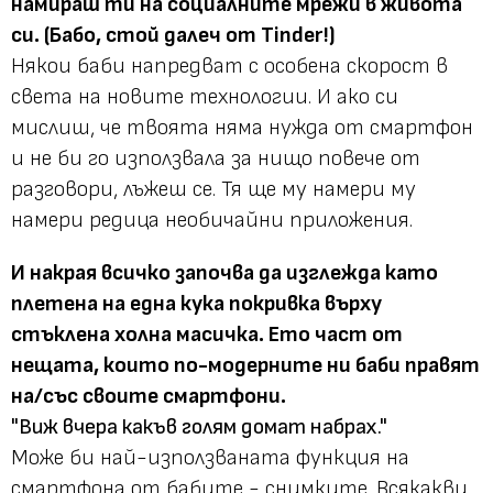
намираш ти на социалните мрежи в живота
си. (Бабо, стой далеч от Tinder!)
Някои баби напредват с особена скорост в
света на новите технологии. И ако си
мислиш, че твоята няма нужда от смартфон
и не би го използвала за нищо повече от
разговори, лъжеш се. Тя ще му намери му
намери редица необичайни приложения.
И накрая всичко започва да изглежда като
плетена на една кука покривка върху
стъклена холна масичка. Ето част от
нещата, които по-модерните ни баби правят
на/със своите смартфони.
"Виж вчера какъв голям домат набрах."
Може би най-използваната функция на
смартфона от бабите - снимките. Всякакви,