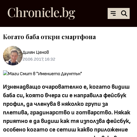
Когато баба откри смартфона
Дилян Ценов
20.06.2017, 16:32
Изненадващо очарователно е, когато видиш
баба си, която вчера си е направила фейсбук
профил, да членува в няколко групи за
плетива, градинарство и готварство. Някак
приятно е да видиш как тя използва фейсбук,
особено когато се сетиш какво приложение