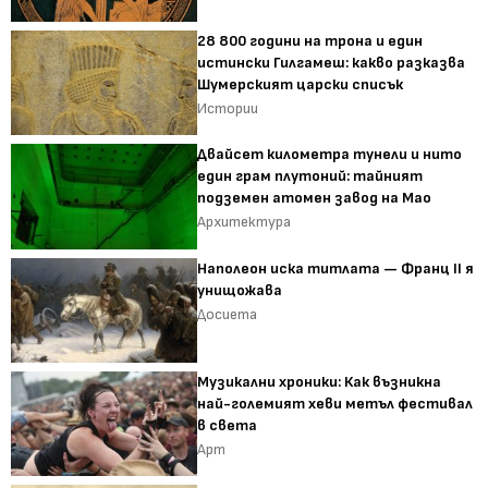
28 800 години на трона и един
истински Гилгамеш: какво разказва
Шумерският царски списък
Истории
Двайсет километра тунели и нито
един грам плутоний: тайният
подземен атомен завод на Мао
Архитектура
Наполеон иска титлата — Франц II я
унищожава
Досиета
Музикални хроники: Как възникна
най-големият хеви метъл фестивал
в света
Арт