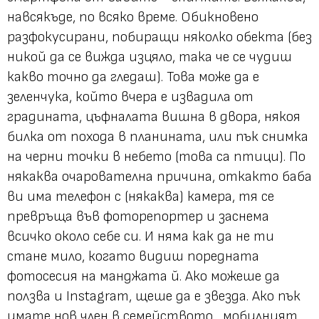
навсякъде, по всяко време. Обикновено
разфокусирани, побиращи няколко обекта (без
никой да се вижда изцяло, така че се чудиш
какво точно да гледаш). Това може да е
зеленчука, който вчера е извадила от
градината, цъфналата вишна в двора, някоя
билка от похода в планината, или пък снимка
на черни точки в небето (това са птици). По
някаква очарователна причина, откакто баба
ви има телефон с (някаква) камера, тя се
превръща във фоторепортер и заснема
всичко около себе си. И няма как да не ти
стане мило, когато видиш поредната
фотосесия на манджата й. Ако можеше да
ползва и Instagram, щеше да е звезда. Ако пък
имате нов член в семейството... мобилният