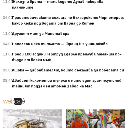
11:00
Железни врата – там, където Дунав покорява
планините
04:00
Праисторическите селища по българското Черноморие:
какво лежи под водата от Варна до Китен
11:00
Другият мит за Минотавъра
04:00
Наполеон иска титлата — Франц II я унищожава
11:00
Преди 100 години Гертруд Едерле преплува Ламанша по-
бързо от всеки мъж
03:00
Ашока — завоевателят, който съжалява за победата си
09:44
Двайсет километра тунели и нито един грам плутоний:
тайният подземен атомен завод на Мао