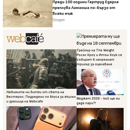
Преди 100 години Гертруд Едерле
преплува Ламанша по-бързо от
всеки мъж
Спорт
Трейлър на The Weight:
Ръсел Кроу и Итън Хоук се
събират в напрегнат
трилър за оцеляване
Любимите ни битки от света на
Вестерос: Подредени по вкуса за екшън
Бюджет 2026 - кой ще ни
и зрелища на Webcafe
даде пари?!