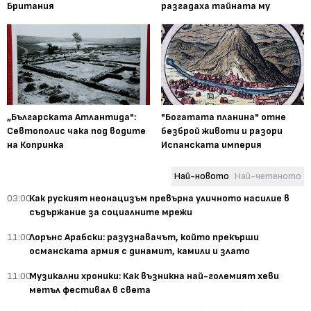
Британия
разгадаха тайната му
„Българската Атлантида":
"Богатата планина" отне
Севтополис чака под водите
безброй животи и разори
на Копринка
Испанската империя
Най-новото
Най-четеното
03:00
Как руският неонацизъм превърна уличното насилие в
съдържание за социалните мрежи
11:00
Лорънс Арабски: разузнавачът, който прекърши
османската армия с динамит, камили и злато
11:00
Музикални хроники: Как възникна най-големият хеви
метъл фестивал в света