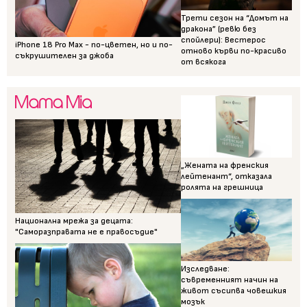
Трети сезон на “Домът на
дракона” (ревю без
спойлери): Вестерос
iPhone 18 Pro Max - по-цветен, но и по-
отново кърви по-красиво
съкрушителен за джоба
от всякога
„Жената на френския
лейтенант“, отказала
ролята на грешница
Национална мрежа за децата:
"Саморазправата не е правосъдие"
Изследване:
съвременният начин на
живот съсипва човешкия
мозък