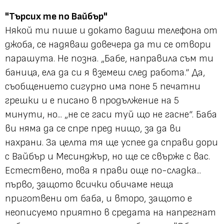
"Търсих те по Вайбър"
Някой ти пише и докато вадиш телефона от
джоба, се надяваш довечера да ти се отвори
парашута. Не позна. „Бабе, направила съм ти
баница, ела да си я вземеш след работа.“ Да,
съобщението сигурно има поне 5 печатни
грешки и е писано в продължение на 5
минути, но... „не се гаси туй що не гасне“. Баба
ви няма да се спре пред нищо, за да ви
нахрани. За целта тя ще успее да справи дори
с Вайбър и Месинджър, но ще се свърже с вас.
Естествено, това я прави още по-сладка...
първо, защото всички обичаме неща
приготвени от баба, и второ, защото е
неописуемо приятно в средата на напрегнат