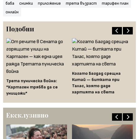
баба
снимки
приложение
трета възраст
тарифен план
онлайн
Подобни
Когато Багдад срещна
Му
Китай — битката при
Трета пуническа война:
Pu
Талас, която даде
"Картаген трябва да се
ко
хартията на света
унищожи"
вл
Ексклузивно