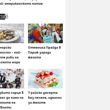
ай-американското питие
морски
Отмениха Прайда в
ности - най-
Париж заради
ите риби на
жегата
рското море
збито сърце в
7 райски десерта
гас до химн на
без печене, идеални
оните на
за жегите
вното: