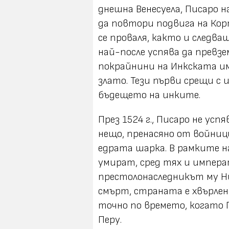
днешна Венесуела, Писаро 
да повтори подвига на Корт
се проваля, както и следващ
най-после успява да превзе
покрайнини на Инкската им
злато. Тези първи срещи с
бъдещето на инките.
През 1524 г., Писаро не усп
нещо, пренасяно от войниц
едрата шарка. В рамките н
умират, сред тях и импера
престолонаследникът му Ни
смърт, страната е хвърлен
точно по времето, когато 
Перу.