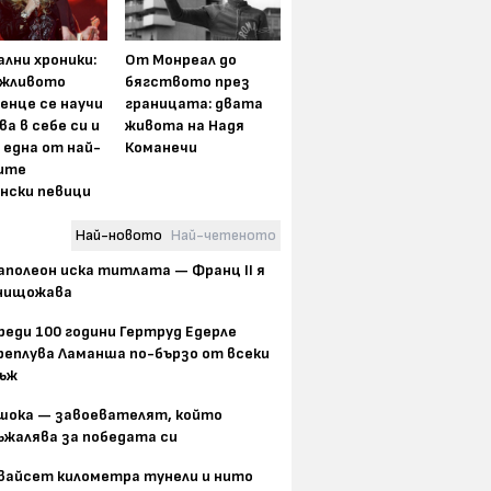
лни хроники:
От Монреал до
жливото
бягството през
енце се научи
границата: двата
ва в себе си и
живота на Надя
 една от най-
Команечи
ите
нски певици
Най-новото
Най-четеното
аполеон иска титлата — Франц II я
нищожава
реди 100 години Гертруд Едерле
реплува Ламанша по-бързо от всеки
ъж
шока — завоевателят, който
ъжалява за победата си
вайсет километра тунели и нито