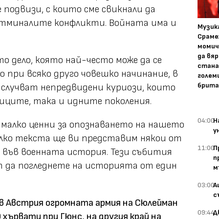
 подвизи, с които сме свикнали да
отминалите конфликти. Войната има и
Музика
Сраме
момич
да вяр
о дело, която най-често може да се
стана
 при всяко друго човешко начинание, в
голем
брита
е случват непредвидени куриози, които
иците, така и идните поколения.
04:00
Н
о-малко ценни за опознаването на нашето
у
олко текста ще ви представим някои от
11:00
П
 във военната история. Тези събития
п
т да погледнете на историята от един
м
03:00
А
с
 в Австрия огромната армия на Сюлейман
09:44
Д
 хървати при Гюнс, на другия край на