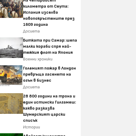
На четирийсет
километра от Сеута:
Испания изселва
новопокръстените през
1609 година
Досиета
Битката при Самар: шепа
малки кораби спря най-
тежкия флот на Япония
Военни хроники
Големият пожар в Лондон
превръща гасенето на
огън в бизнес
Досиета
28 800 години на трона и
един истински Гилгамеш:
какво разказва
Шумерският царски
списък
Истории