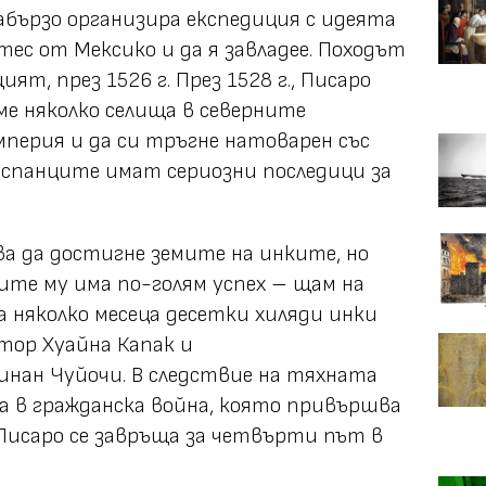
набързо организира експедиция с идеята
ес от Мексико и да я завладее. Походът
ият, през 1526 г. През 1528 г., Писаро
ме няколко селища в северните
перия и да си тръгне натоварен със
 испанците имат сериозни последици за
ява да достигне земите на инките, но
ите му има по-голям успех – щам на
а няколко месеца десетки хиляди инки
тор Хуайна Капак и
нан Чуйочи. В следствие на тяхната
а в гражданска война, която привършва
Писаро се завръща за четвърти път в