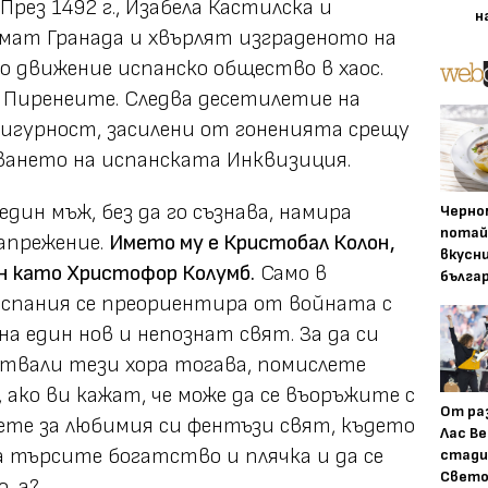
рез 1492 г., Изабела Кастилска и
н
мат Гранада и хвърлят изграденото на
 движение испанско общество в хаос.
т Пиренеите. Следва десетилетие на
игурност, засилени от гоненията срещу
ването на испанската Инквизиция.
дин мъж, без да го съзнава, намира
Черно
потай
апрежение.
Името му е Кристобал Колон,
вкусн
н като Христофор Колумб.
Само в
бълга
Испания се преориентира от войната с
а един нов и непознат свят. За да си
ствали тези хора тогава, помислете
 ако ви кажат, че може да се въоръжите с
От ра
ете за любимия си фентъзи свят, където
Лас Ве
а търсите богатство и плячка и да се
стади
Свето
, а?