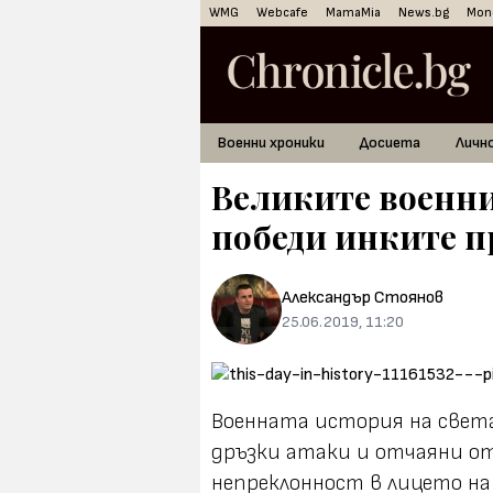
WMG
Webcafe
MamaMia
News.bg
Mon
Военни хроники
Досиета
Личн
Великите военни
победи инките пре
Александър Стоянов
25.06.2019, 11:20
Военната история на свет
дръзки атаки и отчаяни от
непреклонност в лицето на