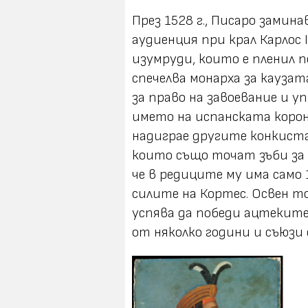
През 1528 г., Писаро замина
аудиенция при крал Карлос I
изумруди, които е пленил п
спечелва монарха за каузат
за право на завоевание и 
името на испанската корона
надиграе другите конкиста
които също точат зъби за
че в редиците му има само
силите на Кортес. Освен т
успява да победи ацтеките 
от няколко години и съюзи 