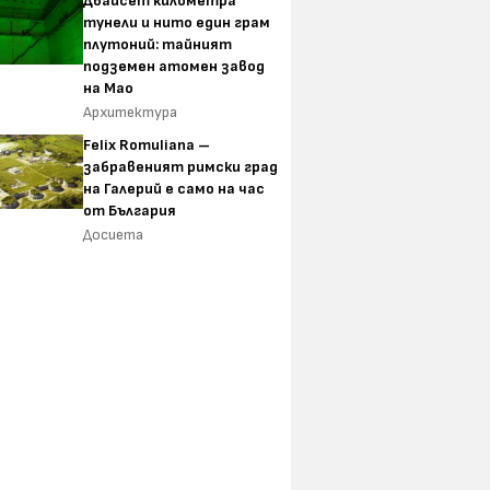
Двайсет километра
тунели и нито един грам
плутоний: тайният
подземен атомен завод
на Мао
Архитектура
Felix Romuliana –
забравеният римски град
на Галерий е само на час
от България
Досиета