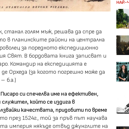
НАЙ-
ж, станал голям мъж, решава да спре да
ето в планинските райони на централна
броволец за поредното експедиционно
ия Свят. В бордовата книга записват и
ро. Командир на експедицията е
 де Орхеда (за когото погрешно може да
 б.а.)
 Писаро си спечелва име на ефективен,
служител, който се издига в
олзвайки качествата, придобити по време
то през 1524г., той за пръв път научава
ата империя някъде отвъд джунглите на