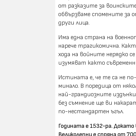
от разказите за воинските
обвързваме спомените за 
други лица.
Има една страна на военнот
нарече трагикомична. Както
хода на войните нерядко с
изумяват както съвременн
Истината е, че те са не п
минало. В поредица от няк
най-грандиозните издънки
без съмнение ще ви накара
по-нестандартен ъгъл.
Годината е 1532-ра. Докато
Великолепни е спряна от 700