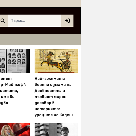
Search
менът
Най-голямата
ер-Майнхоф":
военна измама на
истите,
Древността и
 име ви
първият мирен
едва
договор в
историята:
уроците на Кадеш