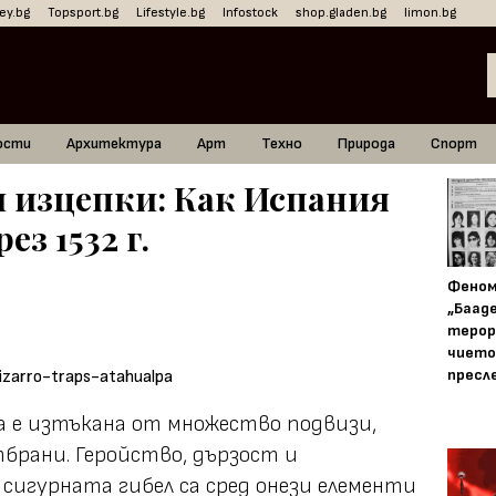
ey.bg
Topsport.bg
Lifestyle.bg
Infostock
shop.gladen.bg
limon.bg
ости
Архитектура
Арт
Техно
Природа
Спорт
 изцепки: Как Испания
з 1532 г.
Фено
„Баад
терор
чието
пресл
а е изтъкана от множество подвизи,
брани. Геройство, дързост и
 сигурната гибел са сред онези елементи