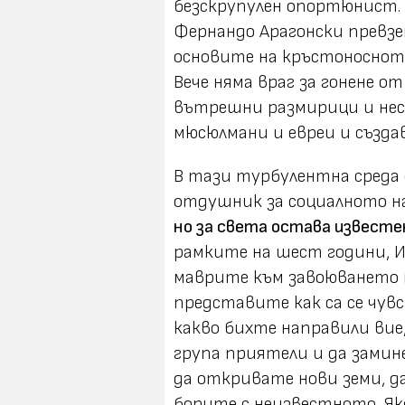
безскрупулен опортюнист. П
Фернандо Арагонски превзе
основите на кръстоносното
Вече няма враг за гонене о
вътрешни размирици и нес
мюсюлмани и евреи и създа
В тази турбулентна среда е
отдушник за социалното н
но за света остава известе
рамките на шест години, 
маврите към завоюването н
представите как са се чув
какво бихте направили вие,
група приятели и да замин
да откривате нови земи, д
борите с неизвестното. Яко