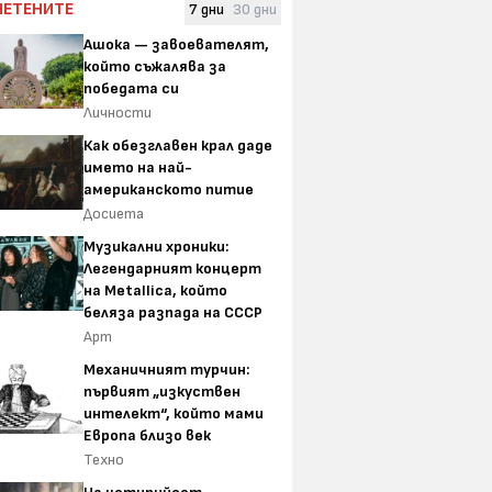
ЧЕТЕНИТЕ
7 дни
30 дни
Ашока — завоевателят,
който съжалява за
победата си
Личности
Как обезглавен крал даде
името на най-
американското питие
Досиета
Музикални хроники:
Легендарният концерт
на Metallica, който
беляза разпада на СССР
Арт
Механичният турчин:
първият „изкуствен
интелект“, който мами
Европа близо век
Техно