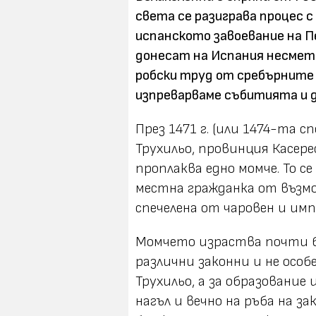
света се разиграва процес с
испанското завоевание на П
донесат на Испания несмет
робски труд от сребърните 
изпреварваме събитията и да
През 1471 г. (или 1474-та 
Трухильо, провинция Касер
проплаква едно момче. То с
местна гражданка от възмо
спечелена от чаровен и имп
Момчето израства почти бе
различни законни и не осо
Трухильо, а за образование 
нагъл и вечно на ръба на з