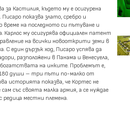
ва за Кастилия, където му е осигурена
. Писаро показва злато, сребро и
о време на последното си пътуване и
а. Карлос му осигурява официален патент
управление на всички новооткрити земи в
. С един дързък ход, Писаро успява да
дори, разположени в Панама и Венесуела,
 богатствата на инките. Проблемът е,
 180 души – три пъти по-малко от
ова историята показва, че Кортес не
сам със своята малка армия, а се нуждае
с редица местни племена.