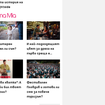
та история на
ghtside
итарен
И най-подходящият
ел ли съм?
цвят за дреха на
първа среща е...
ва хватка": А
Фестивален
 би бил твоят
Пловдив и готови ли
рии?
сме за повече
туризъм?