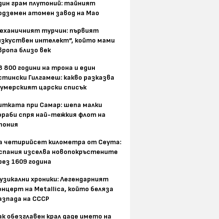
дин грам плутоний: тайният
одземен атомен завод на Мао
еханичният турчин: първият
изкуствен интелект“, който мами
вропа близо век
8 800 години на трона и един
стински Гилгамеш: какво разказва
умерският царски списък
итката при Самар: шепа малки
ораби спря най-тежкия флот на
пония
а четирийсет километра от Сеута:
спания изселва новопокръстените
рез 1609 година
узикални хроники: Легендарният
онцерт на Metallica, който беляза
азпада на СССР
ак обезглавен крал даде името на