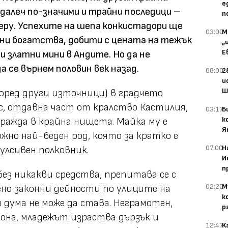
е
 далеч по-значими и трайни последици –
п
еру. Успехите на шепа конкистадори ще
03:00
М
ни богатства, добити с цената на тежък
„
Е
и златни мини в Андите. Но да не
 се върнем половин век назад.
08:00
2
и
Ш
според други източници) в градчето
ес, отдавна част от кралство Кастилия,
03:17
Б
к
е ражда в крайна нищета. Майка му е
Я
жно най-беден род, която за кратко е
07:00
Н
улсивен полковник.
И
п
з никакви средства, препитава се с
02:20
М
бено законни дейности по улиците на
к
и дума не може да става. Неграмотен,
р
акона, младежът израства дързък и
12:47
К