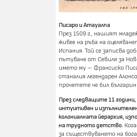
Писаро и Атауалпа
През 1509 г., нашият младе
живее на ръба на оцеляван
Испания. Той се записва до
пътуване от Севиля за Нов
името му – Франсиско Писа
станалия легендарен Алонсо
прочетете че бил българин –
През следващите 11 години,
интуитивен и изпълнителен 
колониалната йерархия, изп
на трудното детство.
Кога
за съществуването на бог