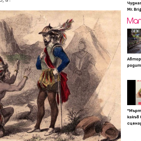
Чудна
Mr. Bri
Автор
родит
"Мърт
какъв
сцена