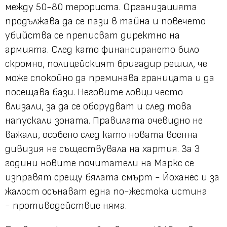
между 50-80 терориста. Организацията
продължава да се пази в тайна и повечето
убийства се преписват директно на
армията. След като финансирането било
скромно, полицейският бригадир решил, че
може спокойно да преминава границата и да
посещава бази. Неговите ловци често
влизали, за да се оборудват и след това
напускали зоната. Правилата очевидно не
важали, особено след като новата военна
дивизия не съществувала на хартия. За 3
години новите почитатели на Маркс се
изправят срещу бялата смърт - Йоханес и за
жалост осънават една по-жестока истина
- противодействие няма.