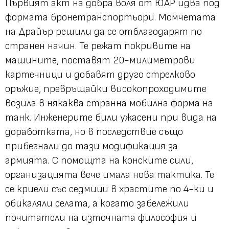
Първият акт на добра воля от ЮАР идва под
формата бронетранспортьори. Момчетата
на Драйър решили да се отблагодарят по
странен начин. Те режат покривите на
машините, поставят 20-милиметрови
картечници и добавят друго стрелково
оръжие, превръщайки високопроходимите
возила в някаква странна мобилна форма на
танк. Инженерите били ужасени при вида на
доработката, но в последствие също
прибегнали до тази модификация за
армията. С помощта на конските сили,
организацията вече имала нова тактика. Те
се криели със седмици в храстите по 4-ки и
обикаляли селата, а когато забележили
почитатели на източната философия и