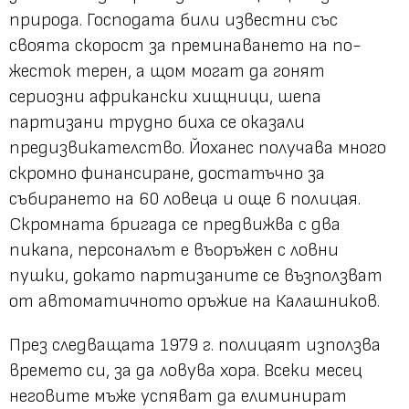
природа. Господата били известни със
своята скорост за преминаването на по-
жесток терен, а щом могат да гонят
сериозни африкански хищници, шепа
партизани трудно биха се оказали
предизвикателство. Йоханес получава много
скромно финансиране, достатъчно за
събирането на 60 ловеца и още 6 полицая.
Скромната бригада се предвижва с два
пикапа, персоналът е въоръжен с ловни
пушки, докато партизаните се възползват
от автоматичното оръжие на Калашников.
През следващата 1979 г. полицаят използва
времето си, за да ловува хора. Всеки месец
неговите мъже успяват да елиминират