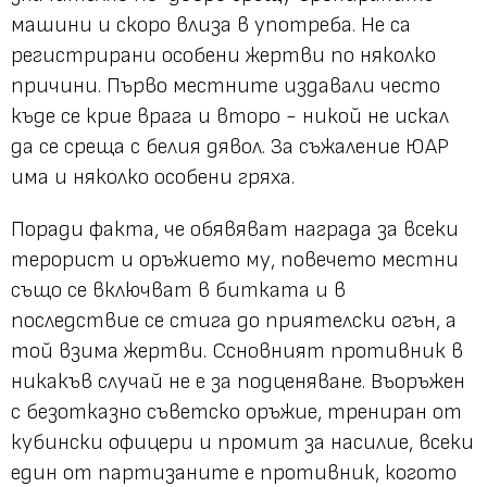
машини и скоро влиза в употреба. Не са
регистрирани особени жертви по няколко
причини. Първо местните издавали често
къде се крие врага и второ - никой не искал
да се среща с белия дявол. За съжаление ЮАР
има и няколко особени гряха.
Поради факта, че обявяват награда за всеки
терорист и оръжието му, повечето местни
също се включват в битката и в
последствие се стига до приятелски огън, а
той взима жертви. Ссновният противник в
никакъв случай не е за подценяване. Въоръжен
с безотказно съветско оръжие, трениран от
кубински офицери и промит за насилие, всеки
един от партизаните е противник, когото