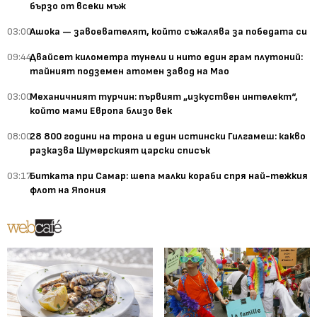
бързо от всеки мъж
03:00
Ашока — завоевателят, който съжалява за победата си
09:44
Двайсет километра тунели и нито един грам плутоний:
тайният подземен атомен завод на Мао
03:00
Механичният турчин: първият „изкуствен интелект“,
който мами Европа близо век
08:00
28 800 години на трона и един истински Гилгамеш: какво
разказва Шумерският царски списък
03:17
Битката при Самар: шепа малки кораби спря най-тежкия
флот на Япония