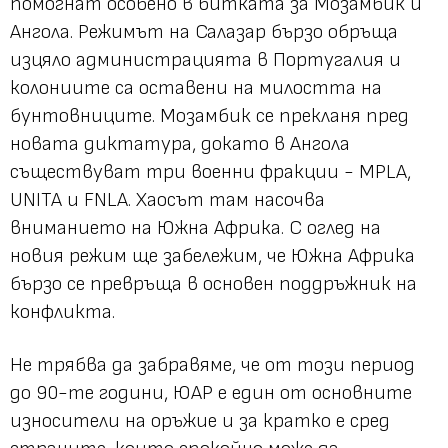
помогнат особено в битката за Мозамбик и
Ангола. Режимът на Салазар бързо обръща
изцяло администрацията в Португалия и
колониите са оставени на милостта на
бунтовниците. Мозамбик се прекланя пред
новата диктатура, докато в Ангола
съществуват три военни фракции - MPLA,
UNITA и FNLA. Хаосът там насочва
вниманието на Южна Африка. С оглед на
новия режим ще забележим, че Южна Африка
бързо се превръща в основен поддръжник на
конфликта.
Не трябва да забравяме, че от този период
до 90-те години, ЮАР е един от основните
износители на оръжие и за кратко е сред