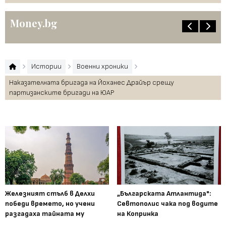
Money.bg
Истории
Военни хроники
Наказателната бригада на Йоханес Драйър срещу
партизанските бригади на ЮАР
Железният стълб в Делхи
„Българската Атлантида":
победи времето, но учени
Севтополис чака под водите
разгадаха тайната му
на Копринка