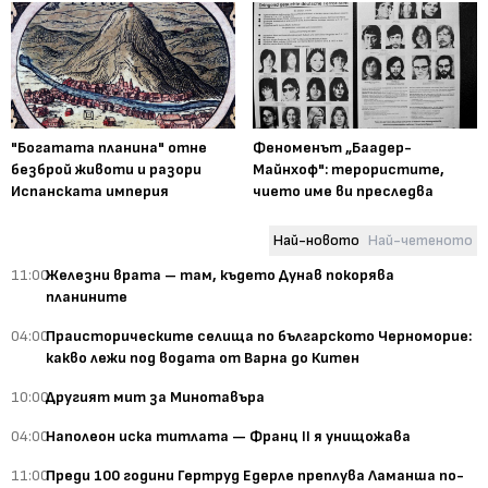
"Богатата планина" отне
Феноменът „Баадер-
безброй животи и разори
Майнхоф": терористите,
Испанската империя
чието име ви преследва
Най-новото
Най-четеното
11:00
Железни врата – там, където Дунав покорява
планините
04:00
Праисторическите селища по българското Черноморие:
какво лежи под водата от Варна до Китен
10:00
Другият мит за Минотавъра
04:00
Наполеон иска титлата — Франц II я унищожава
11:00
Преди 100 години Гертруд Едерле преплува Ламанша по-