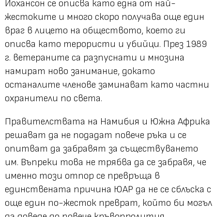
Йохансон се описва като една от най-
жестоките и много скоро получава още един
враг в лицето на обществото, което ги
описва като терористи и убийци. През 1989
г. ветераните са разпуснати и мнозина
намират ново занимание, докато
останалите членове заминават като частни
охранители по света.
Правителствата на Намибия и Южна Африка
решават да не подадат повече ръка и се
опитват да забравят за съществуването
им. Въпреки това не трябва да се забравя, че
именно този отпор се превръща в
единствената причина ЮАР да не се сблъска с
още един по-жесток преврат, който би могъл
да доведе до повече кръвопролития.