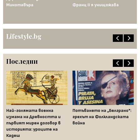
Минотавъра
Франц II я унищожава
Ед
од
по
ен
Lifestyle.bg
Последни
Най-голямата военна
Потъването на „Белграно":
Ко
измама на Древността и
грехът на Фолкландската
Ки
първият мирен договор в
война
Та
историята: уроците на
ха
Кадеш