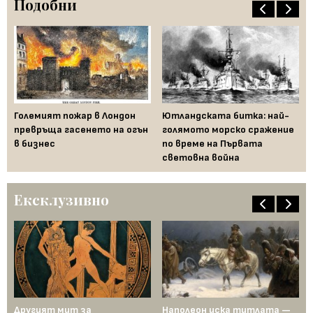
Подобни
Големият пожар в Лондон
Ютландската битка: най-
Ша
превръща гасенето на огън
голямото морско сражение
аф
в бизнес
по време на Първата
световна война
Ексклузивно
ща
Другият мит за
Наполеон иска титлата —
Пр