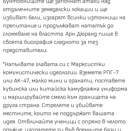
Бунтовниците ще започнат атаки над
отдалечните земеделски локации и ще
избиват бели, изгарят всички източници на
препитание и продължават нататък до
сломяване на властта. Арн Дюранд пише в
своята биография следното за тез
представители:
"Напълвате главата си с Марксистки
комунистически идеологии. Вземете РПГ-7
или АК-47, малко мини и гранати, поставете
кубинска или китайска камуфлажна униформа
и марширувайте смело към границата на
друга страна. Стреляте и убийвате
местните, които не поддържат вашата
идея. Отвличайте ученици с опряно в челото
оръжие, изпратете ги във военните бази и