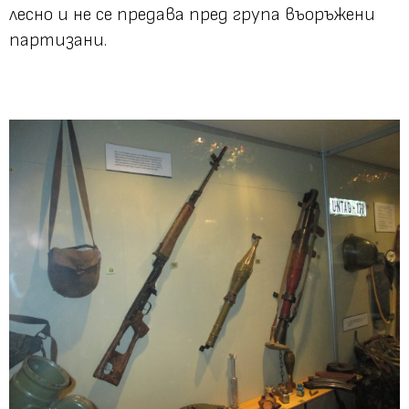
лесно и не се предава пред група въоръжени
партизани.