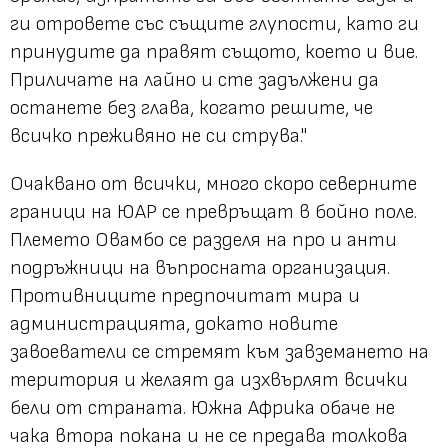
ги отровете със същите глупости, като ги
принудите да правят същото, което и вие.
Приличате на лайно и сте задължени да
останете без глава, когато решите, че
всичко преживяно не си струва."
Очаквано от всички, много скоро северните
граници на ЮАР се превръщат в бойно поле.
Племето Овамбо се разделя на про и анти
подръжници на въпросната организация.
Противниците предпочитат мира и
администрацията, докато новите
завоеватели се стремят към завземането на
територия и желаят да изхвърлят всички
бели от страната. Южна Африка обаче не
чака втора покана и не се предава толкова