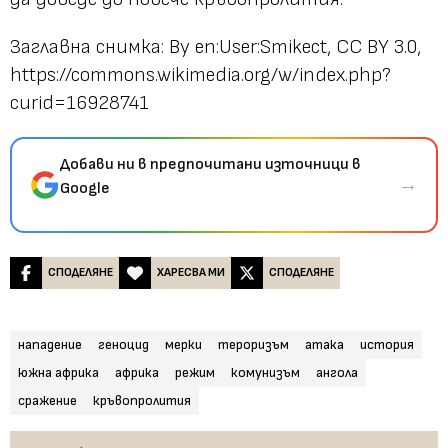
Заглавна снимка: By en:User:Smikect, CC BY 3.0,
https://commons.wikimedia.org/w/index.php?
curid=16928741
Добави ни в предпочитани източници в
→
Google
СПОДЕЛЯНЕ
ХАРЕСВА МИ
СПОДЕЛЯНЕ
нападение
геноцид
мерки
тероризъм
атака
история
южна африка
африка
режим
комунизъм
ангола
сражение
кръвопролития