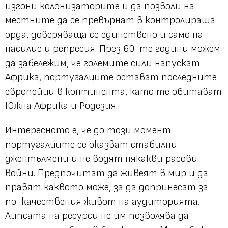
изгони колонизаторите и да позволи на
местните да се превърнат в контролираща
орда, доверяваща се единствено и само на
насилие и репресия. През 60-те години можем
да забележим, че големите сили напускат
Африка, португалците остават последните
европейци в континента, като те обитават
Южна Африка и Родезия.
Интересното е, че до този момент
португалците се оказват стабилни
джентълмени и не водят някакви расови
войни. Предпочитат да живеят в мир и да
правят каквото може, за да допринесат за
по-качествения живот на аудиторията.
Липсата на ресурси не им позволява да