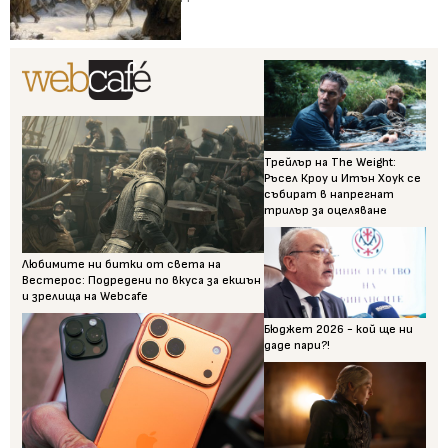
Трейлър на The Weight:
Ръсел Кроу и Итън Хоук се
събират в напрегнат
трилър за оцеляване
Любимите ни битки от света на
Вестерос: Подредени по вкуса за екшън
и зрелища на Webcafe
Бюджет 2026 - кой ще ни
даде пари?!