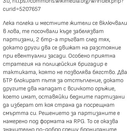
3.0, https://commons.wikimedia.org/w/index.php?
curid=5207657
Лека полека и местните жители се включвали
в лова, те посочвали къде забелязват
партизани, 2 бтр-а тръгват след тях,
докато други два се движат на разстояние
при евентуални засади. Особено приятна
стратегия на полицейския бригадир е
тактиката, която не позволява бягство. Два
БТР блокират пътя за отстъпление, докато
другите два нападат с всичкото оръжие,
което имат, оставяйки бедните партизани
да изберат от коя страна да посрещнат
смъртта си. Решението за партизаните е
намерено под формата на RPG. То се оказва
значително по-добро срещу бронираните