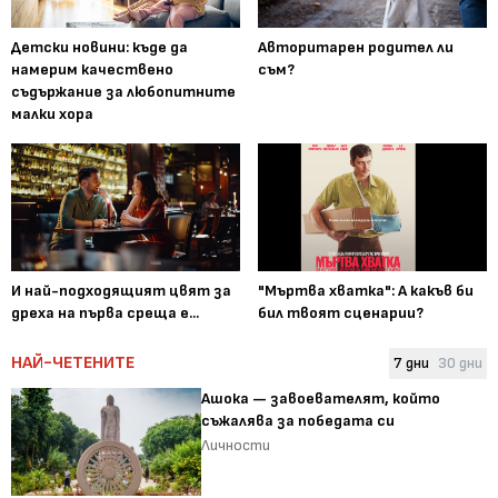
Детски новини: къде да
Авторитарен родител ли
намерим качествено
съм?
съдържание за любопитните
малки хора
И най-подходящият цвят за
"Мъртва хватка": А какъв би
дреха на първа среща е...
бил твоят сценарии?
НАЙ-ЧЕТЕНИТЕ
7 дни
30 дни
Ашока — завоевателят, който
съжалява за победата си
Личности