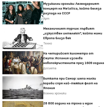
Музикални хроники: Легендарният
концерт на Metallica, който беляза
разпада на СССР
Арт
Механичният турчин: първият
„изкуствен интелект“, който мами
Европа близо век
Техно
На четирийсет километра от
Сеута: Испания изселва
новопокръстените през 1609 година
Досиета
Битката при Самар: шепа малки
кораби спря най-тежкия флот на
Япония
Военни хроники
28 800 години на трона и един