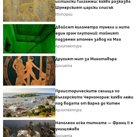
истински Гилгамеш: какво разказва
Шумерският царски списък
Истории
Двайсет километра тунели и нито
един грам плутоний: тайният
подземен атомен завод на Мао
Архитектура
Другият мит за Минотавъра
Досиета
Праисторическите селища по
българското Черноморие: какво лежи
под водата от Варна до Китен
Архитектура
Наполеон иска титлата — Франц II я
унищожава
Досиета