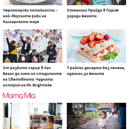
Черноморски потайности -
Отмениха Прайда в Париж
най-вкусните риби на
заради жегата
българското море
От разбито сърце в Лас
7 райски десерта без печене,
Вегас до химн на стадионите
идеални за жегите
на Световното: Чудната
история на Mr. Brightside