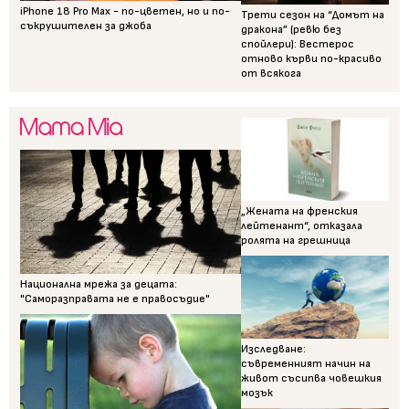
iPhone 18 Pro Max - по-цветен, но и по-
Трети сезон на “Домът на
съкрушителен за джоба
дракона” (ревю без
спойлери): Вестерос
отново кърви по-красиво
от всякога
„Жената на френския
лейтенант“, отказала
ролята на грешница
Национална мрежа за децата:
"Саморазправата не е правосъдие"
Изследване:
съвременният начин на
живот съсипва човешкия
мозък