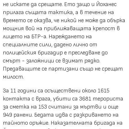
не искате да срещате. Ето защо и Йоханес
прилага същата тактика, а в течение на
времето се оказва, че никой не може да обърка
мощния вой на приближаващата крепост в
лицето на БТР-а. Нареждането на
специалните сили, дадено лично от
полицейския бригадир е преследване до
смърт - заложници се взимат рядко.
Предаващите се партизани също не срещат
милост.
За 11 години са осъществени около 1615
контакта с врага, убити са 3681 терориста
за сметка на 153 считани за мъртви и още
949 ранени. Бедата идва с разкриването на
тайното оръжие. Наказателната бригада на