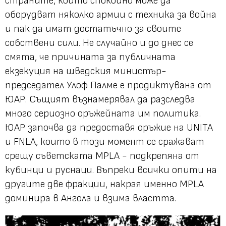
страните, които спокойно може да
оборудват няколко армии с техника за война
и пак да имат достатъчно за своите
собствени сили. Не случайно и до днес се
смята, че причината за публичната
екзекуция на шведския министър-
председател Улоф Палме е продиктувана от
ЮАР. Същият възнамерявал да разследва
много сериозно оръжейната им политика.
ЮАР започва да предоставя оръжие на UNITA
и FNLA, които в този момент се сражават
срещу съветската MPLA - подкрепяна от
кубинци и руснаци. Въпреки всички опити на
другите две фракции, накрая именно MPLA
доминира в Ангола и взима властта.