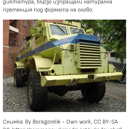
диктатура, бързо изпращали натурална
претенция под формата на олово.
Снимка: By Borisgorelik - Own work, CC BY-SA