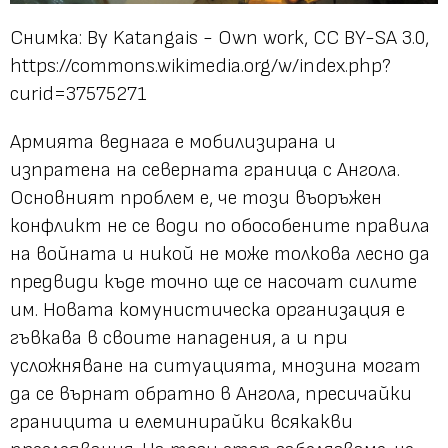
Снимка: By Katangais - Own work, CC BY-SA 3.0,
https://commons.wikimedia.org/w/index.php?
curid=37575271
Армията веднага е мобилизирана и
изпратена на северната граница с Ангола.
Основният проблем е, че този въоръжен
конфликт не се води по обособените правила
на войната и никой не може толкова лесно да
предвиди къде точно ще се насочат силите
им. Новата комунистическа организация е
гъвкава в своите нападения, а и при
усложняване на ситуацията, мнозина могат
да се върнат обратно в Ангола, пресичайки
границита и елеминирайки всякакви