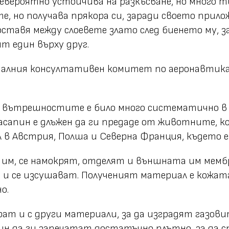
евероятно устойчива на разкъсване, но много тън
те, но получава прякора си, заради своето при
оставя между слоевете злато след биенето му, 
т един върху друг.
оналния консултативен комитет по аеронавтика
вътрешностите е било много систематично в Ге
касапин е длъжен да ги предаде от животните, к
в Австрия, Полша и Северна Франция, където е 
 им, се намокрят, отделят и външната им мембра
 и се изсушават. Полученият материал е кожата
о.
т и с други материали, за да изградят газови
ин да ги запечатат достатъчно плътно, за да с