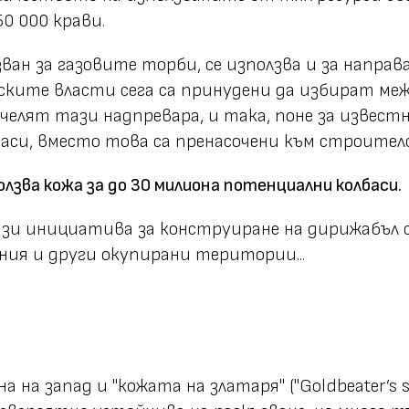
50 000 крави.
ан за газовите торби, се използва и за направа
нските власти сега са принудени да избират ме
челят тази надпревара, и така, поне за известн
баси, вместо това са пренасочени към строител
лзва кожа за до 30 милиона потенциални колбаси.
тази инициатива за конструиране на дирижабъл 
ания и други окупирани територии...
 на запад и "кожата на златаря" ("Goldbeater’s s