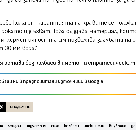
слоеве кожа от карантията на кравите се положа
, докато изсъхват. Това създава материал, който
в. м, херметичността им позволява загубата на с
т 30 мм вода."
я остава без колбаси в името на стратегическит
обави ни в предпочитани източници в Google
СПОДЕЛЯНЕ
на
лондон
индустрия
сила
колбаси
ниски цени
възбрана
до