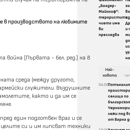
„Баадер-
г
Майнхоф":
во
терористите,
из
ние в производството на любимите
чието име
Д
ви
и 
преследва
м
до
и
у
война [Първата - бел. ред.] на 8
на
Най-
новото
че
ната среда (между другото,
04:00
Потънали
 армейски служители. Въздушните
праистори
амолетите, както и да им се
селища по
българско
яне.
Черноморие
лежи под 
пред един подготвен враг и се
от Варна д
 целите си и им липсват техники
10:00
Другият м