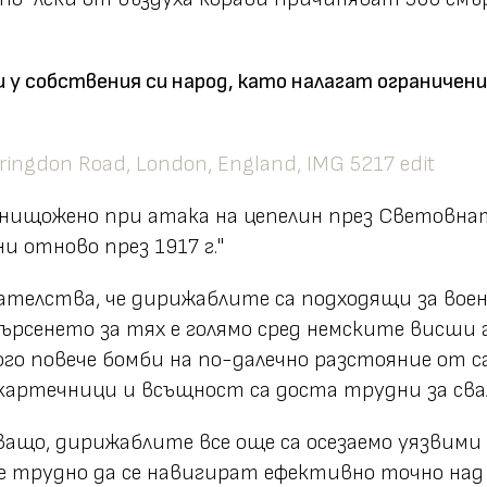
 и у собствения си народ, като налагат ограниче
нищожено при атака на цепелин през Световната 
и отново през 1917 г.
"
зателства, че дирижаблите са подходящи за воен
търсенето за тях е голямо сред немските висши
ого повече бомби на по-далечно разстояние от с
ртечници и всъщност са доста трудни за свал
ващо, дирижаблите все още са осезаемо уязвими 
е трудно да се навигират ефективно точно над