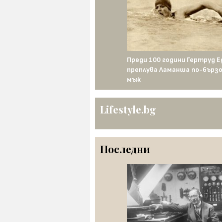
леон иска титлата — Франц II я
Преди 100 години Гертруд Е
щожава
преплува Ламанша по-бързо
мъж
Lifestyle.bg
Последни