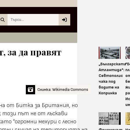
Search
, за да правят
„Българската
"
Атлантида":
пл
Севтополис
о
чака под
бе
водите на
жи
Снимка: Wikimedia Commons
Копринка
ра
И
ена от Битка за Британия, но
и
; този път не от лъскави
ато "огромни мехури с лесно
мъртни случая на територията на
Феноменът
На