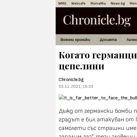
WMG
Webcafe
MamaMia
News.bg
Mon
Военни хроники
Досиета
Личн
Когато германцит
цепелини
Chronicle.bg
05.11.2021, 16:33
Дъжд от германски бомби п
градът е бил атакуван от 
самолети със страшни имен
запалим газ", тези зловещ