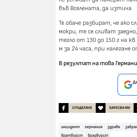
във Вселената, да изтича.
Те обаче разбират, че ако 
мокри, те се сливат заедно
тегло от 130 до 150 г на к
м за 24 часа, при налягане о
В резултат на това Германи
Д
СПОДЕЛЯНЕ
ХАРЕСВА МИ
инцидент
германия
здраве
забра
братвурст
брадвурст