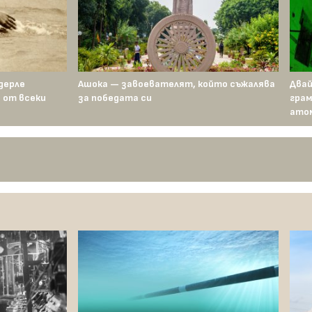
дерле
Ашока — завоевателят, който съжалява
Двай
 от всеки
за победата си
грам
атом