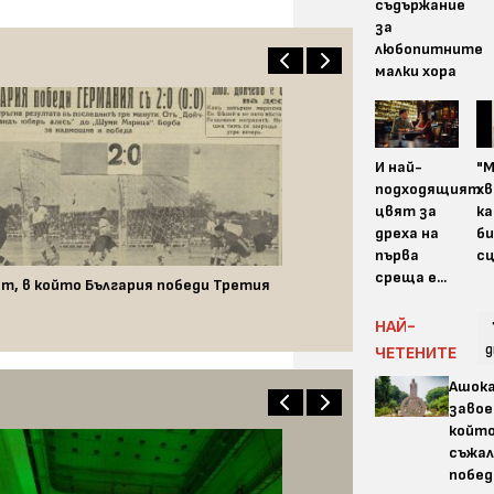
съдържание
за
любопитните
малки хора
И най-
"
подходящият
хв
цвят за
ка
дреха на
би
първа
сц
среща е...
т, в който България победи Третия
НАЙ-
д
ЧЕТЕНИТЕ
Ашок
завое
койт
съжал
побед