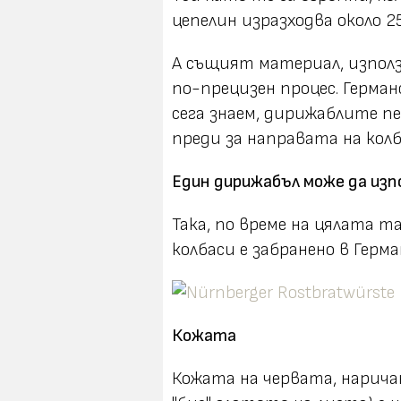
цепелин изразходва около 2
А същият материал, използв
по-прецизен процес. Герма
сега знаем, дирижаблите пе
преди за направата на кол
Един дирижабъл може да изпо
Така, по време на цялата 
колбаси е забранено в Герм
Кожата
Кожата на червата, наричана