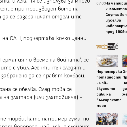
ка и лека. Тя се използва за много
07:00
На четири
ложение при производството на
километра
Сеута: Ис
за да се разграничат отделните
изселва
новопокръ
през 1609 
 на САЩ подчертава колко ценни
рмания по време на войната", се
оито е убил. Агенти пък следят и
Черноморски
О
забранено да се правят колбаси.
потайности
Пр
- най-
П
на се обелва. След това се
вкусните
за
риби на
ж
 на златаря (или златобияча) -
българското
море
те торби, като например гума, но
прат водорода, най-лекия елемент