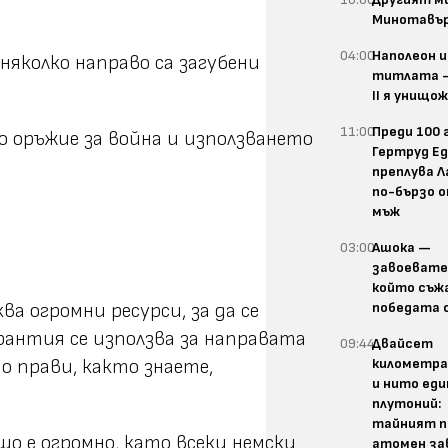
Минотавъ
04:00
Наполеон и
няколко направо са загубени
титлата 
II я унищо
11:00
Преди 100 
о оръжие за война и използването
Гертруд Е
преплува 
по-бързо о
мъж
03:00
Ашока —
завоевате
който съж
победата 
а огромни ресурси, за да се
рантия се използва за направата
09:44
Двайсет
километра
то прави, както знаете,
и нито еди
плутоний:
тайният п
о е огромно, като всеки немски
атомен за