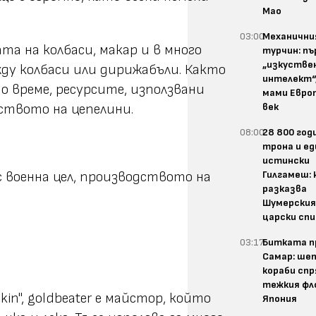
Мао
03:00
Механичн
та на колбаси, макар и в много
турчин: п
„изкустве
жду колбаси или дирижабъли. Както
интелект“
о време, ресурсите, използвани
мами Европ
век
ството на цепелини.
08:00
28 800 год
трона и ед
истински
Гилгамеш: 
с военна цел, производството на
разказва
Шумерски
царски спи
03:17
Битката п
Самар: шеп
кораби спр
тежкия фл
kin", goldbeater е майстор, който
Япония