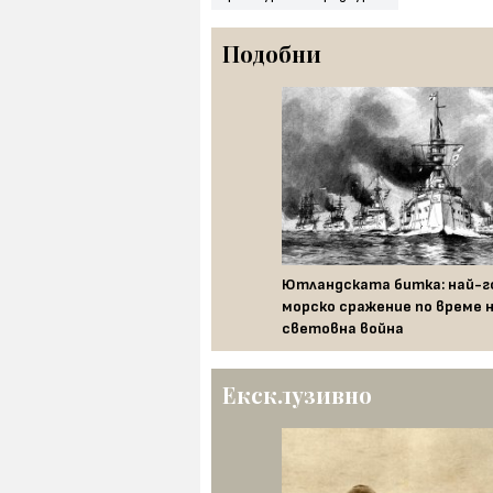
Подобни
ри важни военни момента от
Ютландската битка: най-
рата световна война
морско сражение по време 
световна война
Ексклузивно