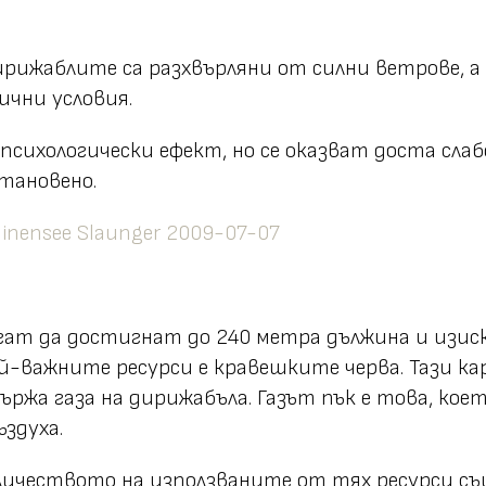
рижаблите са разхвърляни от силни ветрове, а 
чни условия.
ихологически ефект, но се оказват доста слаб
становено.
ат да достигнат до 240 метра дължина и изискв
й-важните ресурси е кравешките черва. Тази ка
ържа газа на дирижабъла. Газът пък е това, кое
здуха.
оличеството на използваните от тях ресурси същ