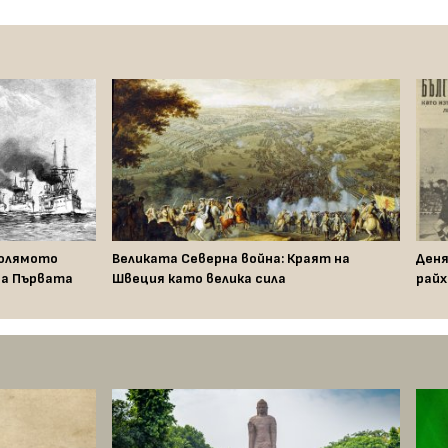
голямото
Великата Северна война: Краят на
Деня
на Първата
Швеция като велика сила
райх