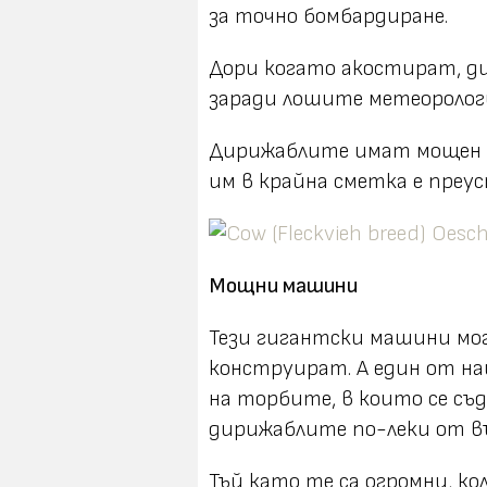
за точно бомбардиране.
Дори когато акостират, ди
заради лошите метеорологи
Дирижаблите имат мощен пс
им в крайна сметка е преу
Мощни машини
Тези гигантски машини мог
конструират. А един от на
на торбите, в които се съд
дирижаблите по-леки от въ
Тъй като те са огромни, к