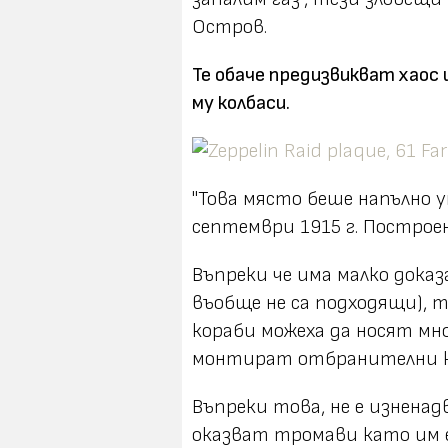
Остров.
Те обаче предизвикват хаос
му колбаси.
"
Това място беше напълно у
септември 1915 г. Построен
Въпреки че има малко дока
въобще не са подходящи), 
кораби можеха да носят мн
монтират отбранителни ка
Въпреки това, не е изненад
оказват тромави като им 