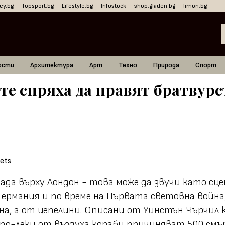
ey.bg
Topsport.bg
Lifestyle.bg
Infostock
shop.gladen.bg
limon.bg
ости
Архитектура
Арт
Техно
Природа
Спорт
е спряха да правят братвурст
ада върху Лондон - това може да звучи като сц
Германия и по време на Първата световна война
а, а от цепелини. Описани от Уинстън Чърчил к
и по-леки от въздуха кораби причиняват 500 с