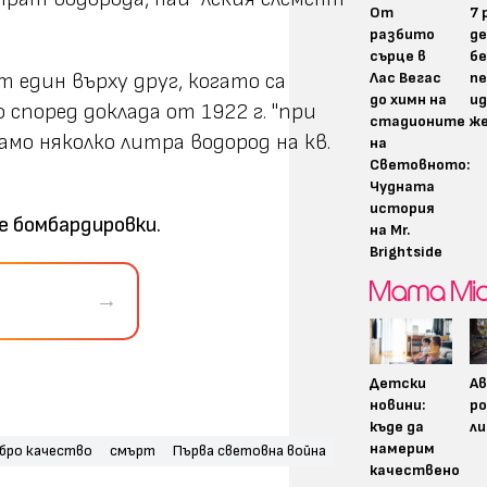
От
7 
разбито
д
сърце в
бе
Лас Вегас
пе
т един върху друг, когато са
до химн на
ид
 според доклада от 1922 г. "при
стадионите
ж
амо няколко литра водород на кв.
на
Световното:
Чудната
история
е бомбардировки.
на Mr.
Brightside
→
Детски
А
новини:
р
къде да
ли
намерим
бро качество
смърт
Първа световна война
качествено