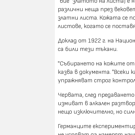
"бие" златото на листа) е н
различни неща през векове
златни листа. Кожата се п
листове, когато се поставя
Доклад от 1922 г. на Наци
са били тези тъкани.
"Събирането на кожите от 
казва в документа. "Всеки 
упражняват строг контрол 
Червата, след предаването
измиват в алкален разтвор
нещо изключително, но силн
Германците експериментира
не успяват да намерят нач