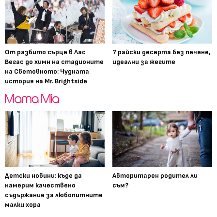
От разбито сърце в Лас
7 райски десерта без печене,
Вегас до химн на стадионите
идеални за жегите
на Световното: Чудната
история на Mr. Brightside
Детски новини: къде да
Авторитарен родител ли
намерим качествено
съм?
съдържание за любопитните
малки хора