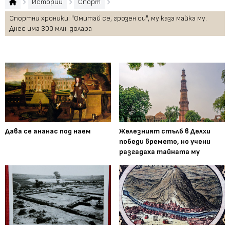
Истории
Спорт
Спортни хроники: "Омитай се, грозен си", му каза майка му.
Днес има 300 млн. долара
Дава се ананас под наем
Железният стълб в Делхи
победи времето, но учени
разгадаха тайната му