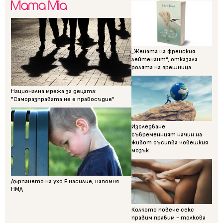
„Жената на френския
лейтенант“, отказала
ролята на грешница
Национална мрежа за децата:
"Саморазправата не е правосъдие"
Изследване:
съвременният начин на
живот съсипва човешкия
мозък
Дърпането на ухо Е насилие, напомня
НМД
Колкото повече секс
правим правим - толкова