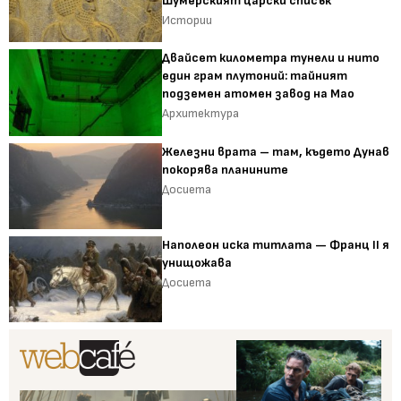
Шумерският царски списък
Истории
Двайсет километра тунели и нито
един грам плутоний: тайният
подземен атомен завод на Мао
Архитектура
Железни врата – там, където Дунав
покорява планините
Досиета
Наполеон иска титлата — Франц II я
унищожава
Досиета