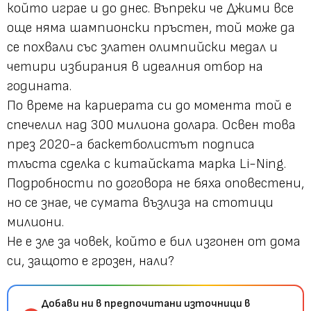
който играе и до днес. Въпреки че Джими все
още няма шампионски пръстен, той може да
се похвали със златен олимпийски медал и
четири избирания в идеалния отбор на
годината.
По време на кариерата си до момента той е
спечелил над 300 милиона долара. Освен това
през 2020-а баскетболистът подписа
тлъста сделка с китайската марка Li-Ning.
Подробности по договора не бяха оповестени,
но се знае, че сумата възлиза на стотици
милиони.
Не е зле за човек, който е бил изгонен от дома
си, защото е грозен, нали?
Добави ни в предпочитани източници в