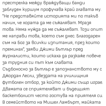
престрелка между враждуващи банди
заблуден куршум профучава край главата му.
"Не представяйте историята ми по такъв
начин, че хората да ме съжаляват. Мразя
това. Няма нужда да ме съжаляват. Този опит
ме направи това, което съм днес. Благодарен
съм на Бог за всички изпитания, през които
преминах", заяви Джими Бътлър пред
журналисти, които искаха да разкаже повече
за трудния си път към славата.
Съдбоносно за Бътлър е запознанството му с
Джордан Лесли, звездата на училищния
футболен отбор, за който Джими също играе.
Двамата се сприятеляват и бъдещият
баскетболист често гостува на приятеля си.
В семейството на Мишел Ламбърт, майката