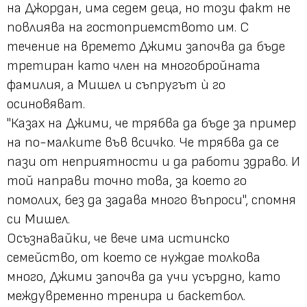
на Джордан, има седем деца, но този факт не
повлиява на гостоприемството им. С
течение на времето Джими започва да бъде
третиран като член на многобройната
фамилия, а Мишел и съпругът ѝ го
осиновяват.
"Казах на Джими, че трябва да бъде за пример
на по-малките във всичко. Че трябва да се
пази от неприятности и да работи здраво. И
той направи точно това, за което го
помолих, без да задава много въпроси", спомня
си Мишел.
Осъзнавайки, че вече има истинско
семейство, от което се нуждае толкова
много, Джими започва да учи усърдно, като
междувременно тренира и баскетбол.