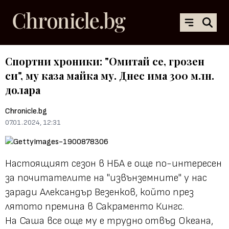
Спортни хроники: "Омитай се, грозен
си", му каза майка му. Днес има 300 млн.
долара
Chronicle.bg
07.01.2024, 12:31
Настоящият сезон в НБА е още по-интересен
за почитателите на "извънземните" у нас
заради Александър Везенков, който през
лятото премина в Сакраменто Кингс.
На Саша все още му е трудно отвъд Океана,