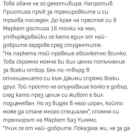
Това обаче не го демотивира. Напротив.
Пристига пръв за тренировките и си
тръгва последен. До края на престоя си в
Маркет достига 16 точки на мач,
утвърждавайки се като един от най-
добрите гардове сред студентите.
"На паркета той правеше абсолютно всичко.
Това скромно момче би бил ценно попълнение
за всеки отбор. Бях по-твърд в
отношението си към Джими спрямо всеки
друг. Той просто не осъзнаваше колко е добър,
след като през целия си живот е бил
подценяван. Но аз видях в него играч, който
може да стане много специален", спомня си
треньорът на Маркет Баз Уилямс.
"Учих се от най-добрите. Показаха ми, че за да