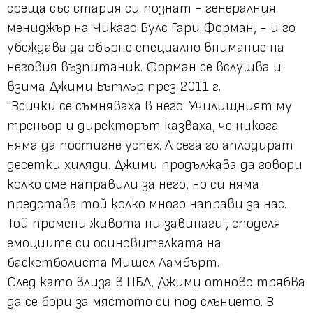
среща със стария си познат - генералния
мениджър на Чикаго Булс Гари Форман, - и го
убеждава да обърне специално внимание на
неговия възпитаник. Форман се вслушва и
взима Джими Бътлър през 2011 г.
"Всички се съмняваха в него. Училищният му
треньор и директорът казваха, че никога
няма да постигне успех. А сега го аплодират
десетки хиляди. Джими продължава да говори
колко сме направили за него, но си няма
представа той колко много направи за нас.
Той промени живота ни завинаги", споделя
емоциите си осиновителката на
баскетболиста Мишел Ламбърт.
След като влиза в НБА, Джими отново трябва
да се бори за мястото си под слънцето. В