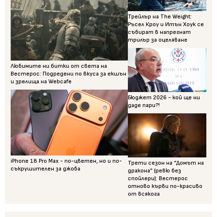
Трейлър на The Weight:
Ръсел Кроу и Итън Хоук се
събират в напрегнат
трилър за оцеляване
Любимите ни битки от света на
Вестерос: Подредени по вкуса за екшън
и зрелища на Webcafe
Бюджет 2026 - кой ще ни
даде пари?!
iPhone 18 Pro Max - по-цветен, но и по-
Трети сезон на “Домът на
съкрушителен за джоба
дракона” (ревю без
спойлери): Вестерос
отново кърви по-красиво
от всякога