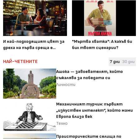
И най-подходящият цвят за
"Мъртва хватка": А какъв би
дреха на първа среща е...
бил твоят сценарии?
НАЙ-ЧЕТЕНИТЕ
7 дни
30 дни
Ашока — завоевателят, който
съжалява за победата си
Личности
Механичният турчин: първият
„изкуствен интелект“, който мами
Европа близо век
Техно
Праисторическите селища по