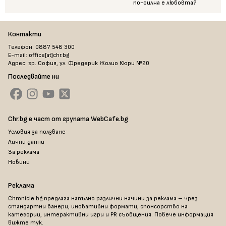
по-силна е любовта?
Контакти
Телефон: 0887 548 300
E-mail: office[at]chr.bg
Адрес: гр. София, ул. Фредерик Жолио Кюри №20
Последвайте ни
Chr.bg е част от групата WebCafe.bg
Условия за ползване
Лични данни
За реклама
Новини
Реклама
Chronicle.bg предлага напълно различни начини за реклама – чрез
стандартни банери, иновативни формати, спонсорство на
категории, интерактивни игри и PR съобщения. Повече информация
вижте тук
.