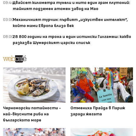
09:44
Двайсет километра тунели и нито един грам плутоний:
тайният подземен атомен завод на Мао
03:00
Механичният турчин: първият „изкуствен интелект“,
който мами Европа близо век
08:00
28 800 години на трона и един истински Гилгамеш: какво
разказва Шумерският царски списък
Черноморски потайности -
Отмениха Прайда в Париж
най-вкусните риби на
заради жегата
българското море