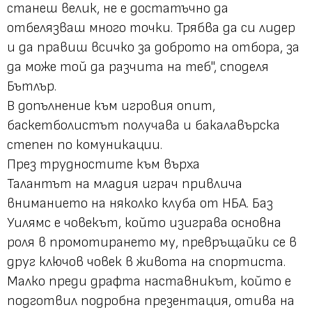
станеш велик, не е достатъчно да
отбелязваш много точки. Трябва да си лидер
и да правиш всичко за доброто на отбора, за
да може той да разчита на теб", споделя
Бътлър.
В допълнение към игровия опит,
баскетболистът получава и бакалавърска
степен по комуникации.
През трудностите към върха
Талантът на младия играч привлича
вниманието на няколко клуба от НБА. Баз
Уилямс е човекът, който изиграва основна
роля в промотирането му, превръщайки се в
друг ключов човек в живота на спортиста.
Малко преди драфта наставникът, който е
подготвил подробна презентация, отива на