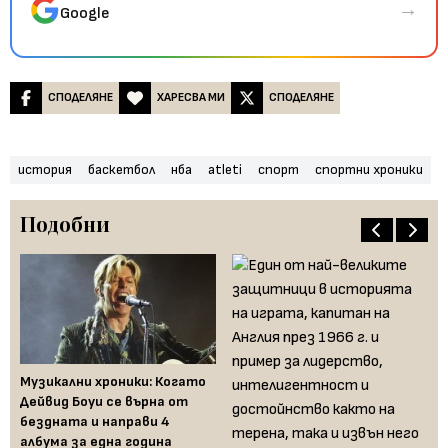
→
Google
СПОДЕЛЯНЕ
ХАРЕСВА МИ
СПОДЕЛЯНЕ
история
баскетбол
нба
atleti
спорт
спортни хроники
Подобни
Музикални хроники: Когато
Му
Дейвид Боуи се върна от
го
бездната и направи 4
пр
албума за една година
му