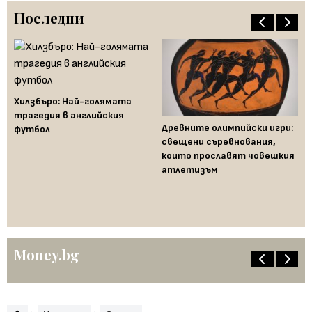
Последни
Хилзбъро: Най-голямата
трагедия в английския
Древните олимпийски игри:
футбол
свещени съревнования,
които прославят човешкия
атлетизъм
Сп
мо
Юн
Money.bg