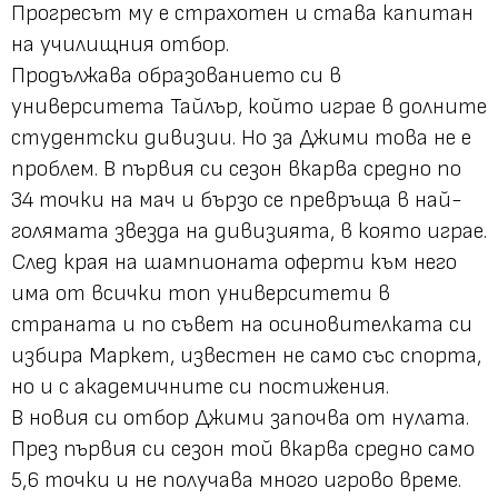
Прогресът му е страхотен и става капитан
на училищния отбор.
Продължава образованието си в
университета Тайлър, който играе в долните
студентски дивизии. Но за Джими това не е
проблем. В първия си сезон вкарва средно по
34 точки на мач и бързо се превръща в най-
голямата звезда на дивизията, в която играе.
След края на шампионата оферти към него
има от всички топ университети в
страната и по съвет на осиновителката си
избира Маркет, известен не само със спорта,
но и с академичните си постижения.
В новия си отбор Джими започва от нулата.
През първия си сезон той вкарва средно само
5,6 точки и не получава много игрово време.