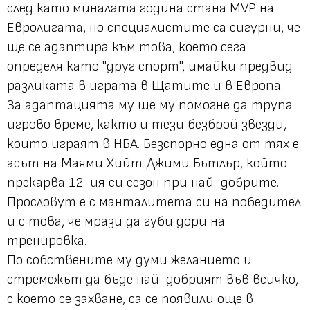
след като миналата година стана MVP на
Евролигата, но специалистите са сигурни, че
ще се адаптира към това, което сега
определя като "друг спорт", имайки предвид
разликата в играта в Щатите и в Европа.
За адаптацията му ще му помогне да трупа
игрово време, както и тези безброй звезди,
които играят в НБА. Безспорно една от тях е
асът на Маями Хийт Джими Бътлър, който
прекарва 12-ия си сезон при най-добрите.
Прословут е с манталитета си на победител
и с това, че мрази да губи дори на
тренировка.
По собствените му думи желанието и
стремежът да бъде най-добрият във всичко,
с което се захване, са се появили още в