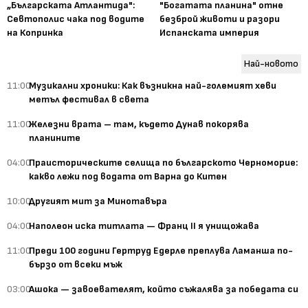
„Българската Атлантида":
"Богатата планина" отне
Севтополис чака под водите
безброй животи и разори
на Копринка
Испанската империя
Най-новото
11:00
Музикални хроники: Как възникна най-големият хеви
метъл фестивал в света
11:00
Железни врата – там, където Дунав покорява
планините
04:00
Праисторическите селища по българското Черноморие:
какво лежи под водата от Варна до Китен
10:00
Другият мит за Минотавъра
04:00
Наполеон иска титлата — Франц II я унищожава
11:00
Преди 100 години Гертруд Едерле преплува Ламанша по-
бързо от всеки мъж
03:00
Ашока — завоевателят, който съжалява за победата си