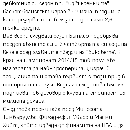
дебютния си сезон при "извънземните"
баскетболистът играе в 42 мача, предимно
като резерва, и отбеляза средно само 2,6
точки средно.
Във всеки следващ сезон Бътлър подобрява
представянето си и в четвъртата си година
вече е сред главните звезди на "биковете". В
края на шампионат 2014/15 той получава
наградата за най-проспериращ играч в
асоциацията и става първият с този приз в
историята на Булс. Веднага след това Бътлър
подписва нов договор с клуба на стойност 95
милиона долара.
След това преминава през Минесота
Тимбъруулвс, Филаделфия 76ърс и Маями
Хийт, който изведе до финалите на НБА и за