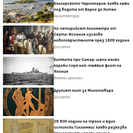
българското Черноморие: какво лежи
под водата от Варна до Китен
Архитектура
На четирийсет километра от
Сеута: Испания изселва
новопокръстените през 1609 година
Досиета
Битката при Самар: шепа малки
кораби спря най-тежкия флот на
Япония
Военни хроники
Другият мит за Минотавъра
Досиета
28 800 години на трона и един
истински Гилгамеш: какво разказва