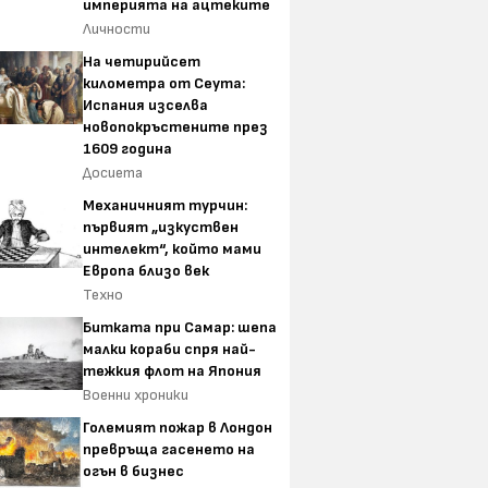
империята на ацтеките
Личности
На четирийсет
километра от Сеута:
Испания изселва
новопокръстените през
1609 година
Досиета
Механичният турчин:
първият „изкуствен
интелект“, който мами
Европа близо век
Техно
Битката при Самар: шепа
малки кораби спря най-
тежкия флот на Япония
Военни хроники
Големият пожар в Лондон
превръща гасенето на
огън в бизнес