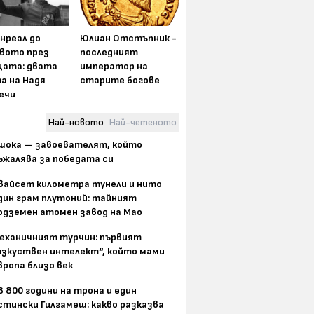
нреал до
Юлиан Отстъпник -
вото през
последният
цата: двата
император на
а на Надя
старите богове
ечи
Най-новото
Най-четеното
шока — завоевателят, който
ъжалява за победата си
вайсет километра тунели и нито
дин грам плутоний: тайният
одземен атомен завод на Мао
еханичният турчин: първият
изкуствен интелект“, който мами
вропа близо век
8 800 години на трона и един
стински Гилгамеш: какво разказва