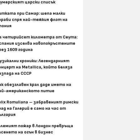
умерският царски списък
итката при Самар: шепа малки
ораби спря най-тежкия флот на
пония
а четирийсет километра от Сеута:
спания изселва новопокръстените
рез 1609 година
узикални хроники: Легендарният
онцерт на Metallica, който беляза
азпада на СССР
ак обезглавен крал даде името на
ай-американското питие
elix Romuliana – забравеният римски
рад на Галерий е само на час от
ългария
олемият пожар в Лондон превръща
асенето на огън в бизнес