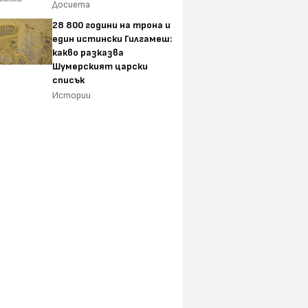
Досиета
28 800 години на трона и
един истински Гилгамеш:
какво разказва
6-те музикални събития на
3 леснодостъп
Шумерският царски
август
Пирин
списък
Истории
ен: Нов ден“ ни
ин по-мрачен, по-
зличен Питър
 достатъчно ли е