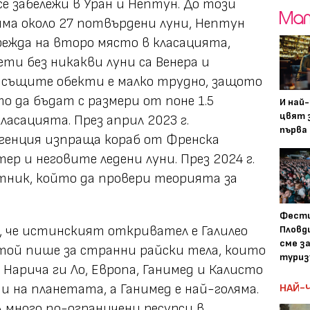
е забележи в Уран и Нептун. До този
ма около 27 потвърдени луни, Нептун
нарежда на второ място в класацията,
ети без никакви луни са Венера и
 същите обекти е малко трудно, защото
о да бъдат с размери от поне 1.5
И най
цвят з
ласацията. През април 2023 г.
първа 
генция изпраща кораб от Френска
ер и неговите ледени луни. През 2024 г.
тник, който да провери теорията за
Фести
е, че истинският откривател е Галилео
Пловди
сме з
 той пише за странни райски тела, които
туриз
Нарича ги Ло, Европа, Ганимед и Калисто
и на планетата, а Ганимед е най-голяма.
НАЙ-
л много по-ограничени ресурси в