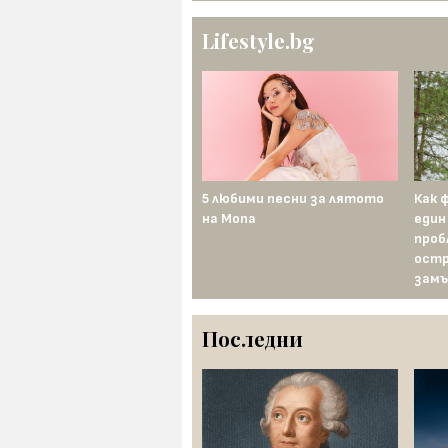
Lifestyle.bg
5 любими песни за лятото
Как 
на Mona
един
проб
остр
замъ
Последни