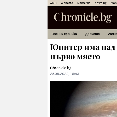
WMG
Webcafe
MamaMia
News.bg
Mon
Военни хроники
Досиета
Личн
Юпитер има над 7
първо място
Chronicle.bg
28.08.2023, 15:43