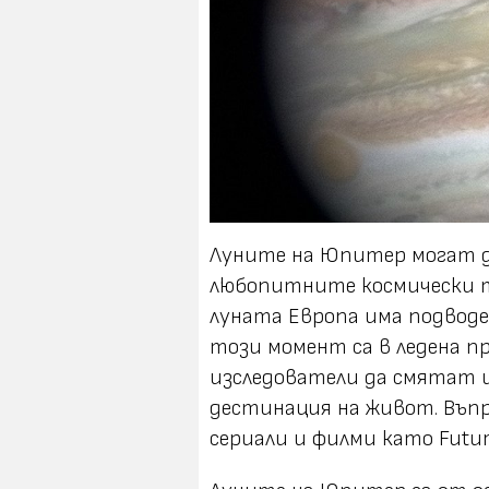
Луните на Юпитер могат д
любопитните космически т
луната Европа има подводе
този момент са в ледена пр
изследователи да смятат 
дестинация на живот. Въпр
сериали и филми като Futura