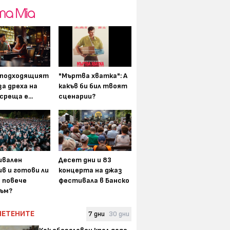
-подходящият
"Мъртва хватка": А
а дреха на
какъв би бил твоят
среща е...
сценарии?
вален
Десет дни и 83
в и готови ли
концерта на джаз
а повече
фестивала в Банско
ъм?
ЧЕТЕНИТЕ
7 дни
30 дни