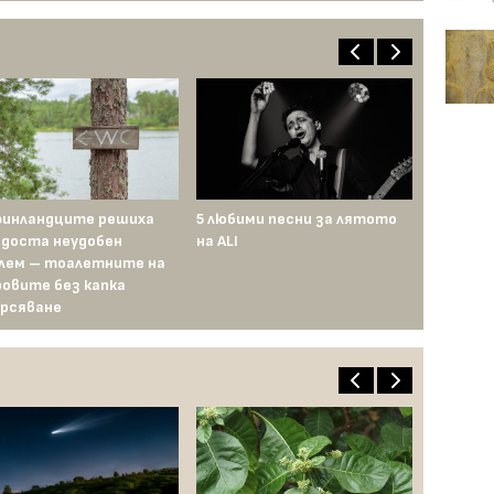
финландците решиха
5 любими песни за лятото
„Спайдър-м
 доста неудобен
на ALI
показва ед
лем – тоалетните на
зрял и ра
овите без капка
Паркър (но
рсяване
това?)