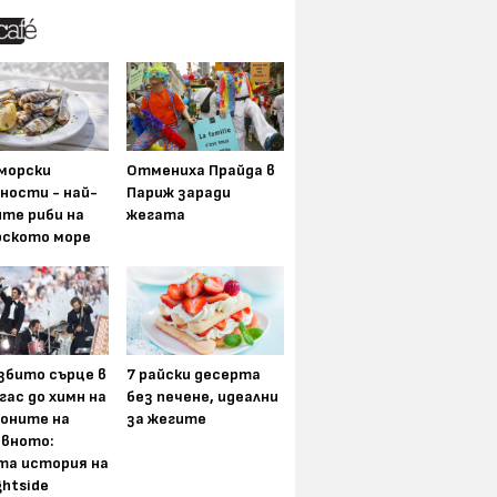
морски
Отмениха Прайда в
ности - най-
Париж заради
ите риби на
жегата
рското море
збито сърце в
7 райски десерта
гас до химн на
без печене, идеални
оните на
за жегите
вното:
та история на
ghtside