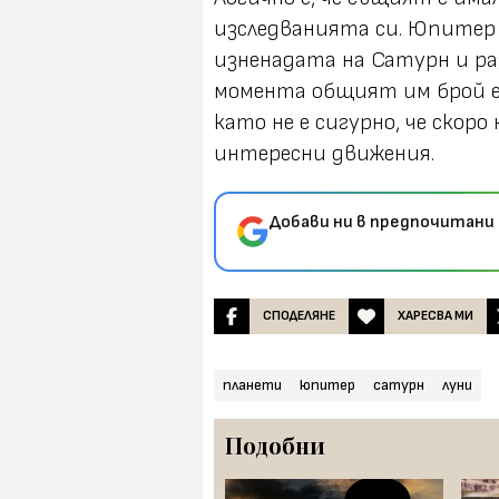
изследванията си. Юпитер е
изненадата на Сатурн и ра
момента общият им брой е 
като не е сигурно, че скор
интересни движения.
Добави ни в предпочитани 
СПОДЕЛЯНЕ
ХАРЕСВА МИ
планети
юпитер
сатурн
луни
Подобни