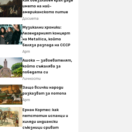
Как обезглавен крал даде
името на най-
американското питие
Досиета
Музикални хроники:
Легендарният концерт
на Metallica, който
беляза разпада на СССР
Арт
Ашока — завоевателят,
който съжалява за
победата си
Личности
Защо всички народи
разказват за потопа
Арт
Ернан Кортес: как
петстотин испанци и
хиляди индиански
съюзници сриват