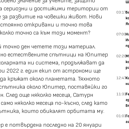
обено значение за учените, защото
Ш
та сериозни и достижими територии от
03:17
Б
е за развитие на човешки живот. Нови
к
Я
постоянно откривани и точно това
 колко точно са към този момент?
07:00
Н
И
п
ой точно ден четете този материал.
а, но естествените спътници на Юпитер
02:20
М
к
соларната ни система, продължават да
р
ри 2022 г. един екип от астрономи ще
12:47
К
 да кръжат около планетата. Тяхното
н
 спътника около Юпитер, поставяйки го
11:33
F
. След още няколко месеца, Сатурн
г
амо няколко месеца по-късно, след като
Б
пътника, които обикалят орбитата му.
01:03
Г
г
 е потвърдена последно на 20 януари