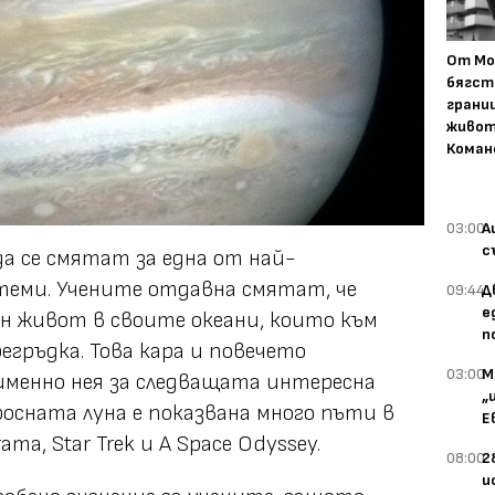
От Мо
бягст
грани
живот
Коман
03:00
А
с
а се смятат за една от най-
еми. Учените отдавна смятат, че
09:44
Д
е
н живот в своите океани, които към
п
егръдка. Това кара и повечето
03:00
М
именно нея за следващата интересна
„
осната луна е показвана много пъти в
Е
ma, Star Trek и A Space Odyssey.
08:00
2
и