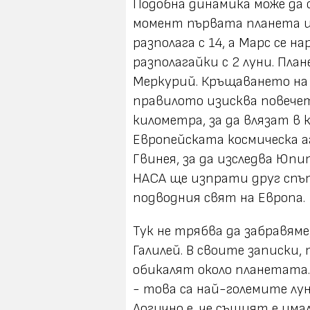
Подобна динамика може да с
момент първата планета и
разполага с 14, а Марс се 
разполагайки с 2 луни. План
Меркурий. Кръщаването на
правилото изисква повечет
километра, за да влязат в к
Европейската космическа а
Гвинея, за да изследва Юпит
НАСА ще изпрати друг спъ
подводния свят на Европа.
Тук не трябва да забравям
Галилей. В своите записки,
обикалят около планетата. 
- това са най-големите лун
Логично е, че същият е има