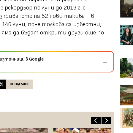
 рекордьор по луни до 2019 г. с
зкриването на 82 нови такива - в
146 луни, поне толкова са известни,
о няма да бъдат открити други още по-
източници в Google
→
СПОДЕЛЯНЕ