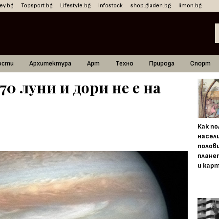
ey.bg
Topsport.bg
Lifestyle.bg
Infostock
shop.gladen.bg
limon.bg
ости
Архитектура
Арт
Техно
Природа
Спорт
0 луни и дори не е на
Как п
насел
полов
плане
и кар