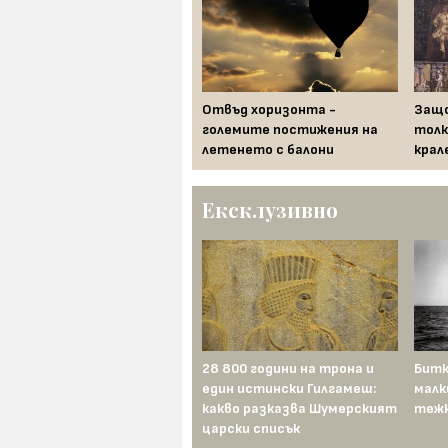
"Вояджър 1" - пратеникът
Отвъд хоризонта -
Защо
на човечеството към
големите постижения на
толк
звездите
летенето с балони
крал
Ексклузивно
Механичният турчин:
28 800 години на трона и
Битк
първият „изкуствен
един истински Гилгамеш:
малк
интелект“, който мами
какво разказва Шумерският
тежк
Европа близо век
царски списък