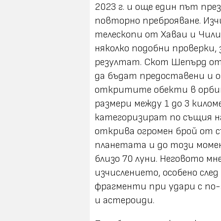
2023 г. и още един път през
повторно преброяване. Из
телескопи от Хаваи и Чили 
няколко подобни проверки,
резултат. Скот Шепърд от
да бъдат предоставени и о
откритите обекти в орбит
размери между 1 до 3 киломе
категоризират по същия н
открива огромен брой от 
планетата и до този момен
близо 70 луни. Неговото мн
изчислението, особено сле
фрагменти при удари с по
и астероиди.