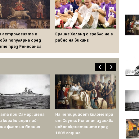
 астрологията е
Ерлинг Холанд с гребло не е
ова популярна сред
равно на викинг
ете през Ренесанса
ата при Самар: шепа
На четирийсет километра
и кораби спря най-
от Сеута: Испания изселва
ия флот на Япония
новопокръстените през
1609 година