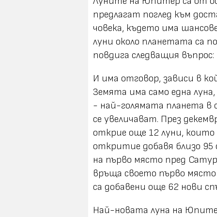
Луните на Юпитер са от ос
предлагат поглед към дос
човека, където има шансов
луни около планетата са 
повдига следващия въпрос:
И има отговор, зависи в к
Земята има само една лун
- най-голямата планета в 
се увеличават. През декемв
открие още 12 луни, които
откритие добавя близо 95
на първо място пред Сатурн
връща своето първо място с
са добавени още 62 нови с
Най-новата луна на Юпитер