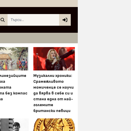
Search
олинезийците
Музикални хроники:
иха
Срамежливото
ината
момиченце се научи
та без компас
да вярва в себе си и
та
стана една от най-
големите
британски певици