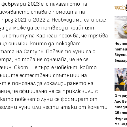
 февруари 2023 г. с налагането на
числяването става с помощта на
през 2021 и 2022 г. Необходими са и още
 за да може да се потвърди крайният
 института Карнеги посочва, че трябва
ще снимки, които да показват
Черно
потай
ата на Сатурн. Повечето луни са с
вкусн
тра, но това не означава, че не се
бълга
ачин. Скот Шепърд е човекът, който
същите естествени спътници на
т е помогнал за локализирането на
ение, че официално не са приключили с
От ра
д като повечето луни се формират от
Лас Ве
-големи луни или чести атаки от комети
стади
Свето
Чудна
Mr. Bri