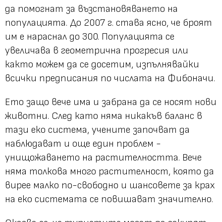
да помогнат за възстановяването на
популацията. До 2007 г. става ясно, че броят
им е нараснал до 300. Популацията се
увеличава в геометрична прогресия или
както можем да се досетим, изпълнявайки
всички предписания по числата на Фибоначи.
Ето защо вече има и забрана да се носят нови
животни. След като няма никакъв баланс в
тази еко система, учените започват да
наблюдават и още един проблем -
унищожаването на растителността. Вече
няма толкова много растителност, която да
вирее малко по-свободно и шансовете за крах
на еко системата се повишават значително.