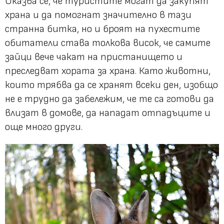
Оказва се, че туристите могат да закупят
храна и да помогнат значително в тази
странна битка, но и броят на пухестите
обитатели става толкова висок, че самите
зайци вече чакат на пристанището и
преследват хората за храна. Като животни,
които трябва да се хранят всеки ден, изобщо
не е трудно да забележим, че те са готови да
влизат в домове, да нападат отпадъците и
още много други.