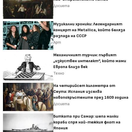
Досиета
Музикални хроники: Легендарният
концерт на Metallica, който беляза
разпада на СССР
Арт
Механичният турчин: първият
„изкуствен интелект“, който мами
Европа близо век
Техно
На четирийсет километра от
Сеута: Испания изселва
новопокръстените през 1609 година
Досиета
Битката при Самар: шепа малки
кораби спря най-тежкия флот на
Япония