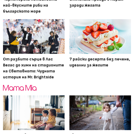
най-вкусните риби на
заради жегата
българското море
От разбито сърце в Лас
7 райски десерта без печене,
Вегас до химн на стадионите
идеални за жегите
на Световното: Чудната
история на Mr. Brightside