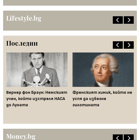
Lifestyle.bg
Последни
ак
Вернер фон Браун: Немският
Френският химик, който не
Ха
във
учен, който изстреля НАСА
успя да избегне
не
до Луната
гилотината
ум
Money.bg