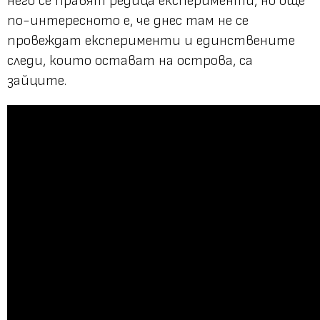
него се правят редица експерименти, но още
по-интересното е, че днес там не се
провеждат експерименти и единствените
следи, които остават на острова, са
зайците.