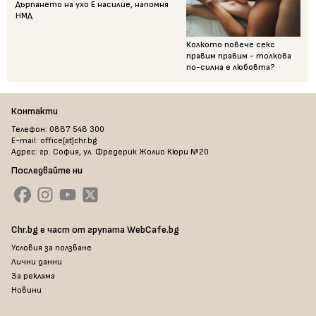
Дърпането на ухо Е насилие, напомня
НМД
Колкото повече секс
правим правим - толкова
по-силна е любовта?
Контакти
Телефон: 0887 548 300
E-mail: office[at]chr.bg
Адрес: гр. София, ул. Фредерик Жолио Кюри №20
Последвайте ни
Chr.bg е част от групата WebCafe.bg
Условия за ползване
Лични данни
За реклама
Новини