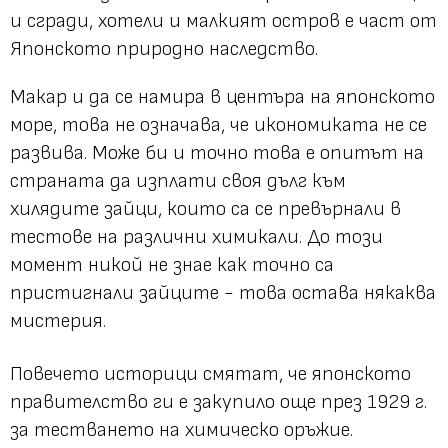
и сгради, хотели и малкият остров е част от
Японското природно наследство.
Макар и да се намира в центъра на японското
море, това не означава, че икономиката не се
развива. Може би и точно това е опитът на
страната да изплати своя дълг към
хилядите зайци, които са се превърнали в
тестове на различни химикали. До този
момент никой не знае как точно са
пристигнали зайците - това остава някаква
мистерия.
Повечето историци смятат, че японското
правителство ги е закупило още през 1929 г.
за тестването на химическо оръжие.