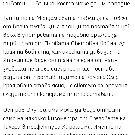
животни и всичко, което може да им попадне.
Тайните на Менделеевата таблица са повече
от впечатляващи, а японците поставят нов
връх в употребата на подобно оръжие за
първи път от Първата Световна война. До
края на войната, химическата дивизия на
Япония ще бъде смятана за една от най-
зловещите и със сигурност ще постави
редица от противниците на колене. След
края обаче става ясно, че светът се променя,
следите от експериментите остават.
Остров Окуношима може да бъде открит
само на няколко километра от бреговете на
Тахера в префектура Хирошима. Именно на