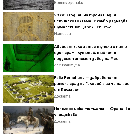
Военни хроники
28 800 години на трона и един
истински Гилгамеш: какво разказва
Шумерският царски списък
Истории
Двайсет километра тунели и нито
един грам плутоний: тайният
подземен атомен завод на Мао
Архитектура
Felix Romuliana – забравеният
римски град на Галерий е само на час
от България
Досиета
Наполеон иска титлата — Франц II я
унищожава
Досиета