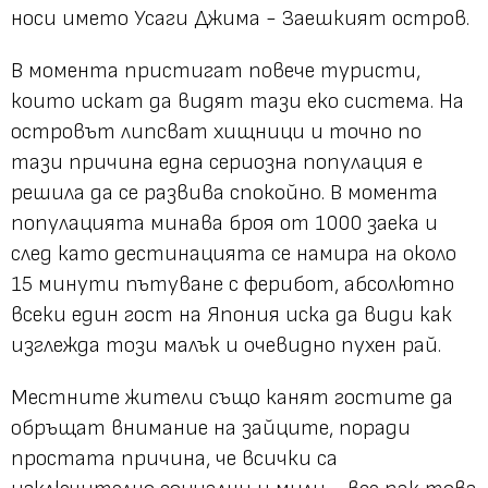
носи името Усаги Джима - Заешкият остров.
В момента пристигат повече туристи,
които искат да видят тази еко система. На
островът липсват хищници и точно по
тази причина една сериозна популация е
решила да се развива спокойно. В момента
популацията минава броя от 1000 заека и
след като дестинацията се намира на около
15 минути пътуване с ферибот, абсолютно
всеки един гост на Япония иска да види как
изглежда този малък и очевидно пухен рай.
Местните жители също канят гостите да
обръщат внимание на зайците, поради
простата причина, че всички са