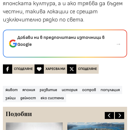
японската култура, а и ако трябва да бъдем
честни, такива локации се срещат
изключително рядко по света.
Добави ни в предпочитани източници в
→
Google
СПОДЕЛЯНЕ
ХАРЕСВА МИ
СПОДЕЛЯНЕ
живот
япония
развитие
история
остров
популация
зайци
дейност
еко система
Подобни