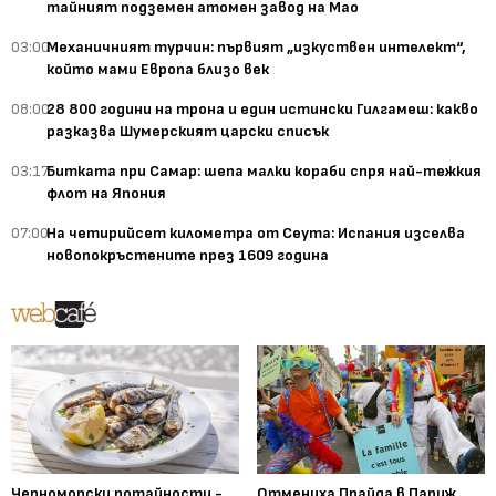
тайният подземен атомен завод на Мао
03:00
Механичният турчин: първият „изкуствен интелект“,
който мами Европа близо век
08:00
28 800 години на трона и един истински Гилгамеш: какво
разказва Шумерският царски списък
03:17
Битката при Самар: шепа малки кораби спря най-тежкия
флот на Япония
07:00
На четирийсет километра от Сеута: Испания изселва
новопокръстените през 1609 година
Черноморски потайности -
Отмениха Прайда в Париж