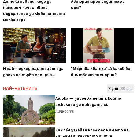
Детски новини: къде да
Авторитарен родител ли
намерим качествено
съм?
съдържание за любопитните
малки хора
И най-подходящият цвят за
"Мъртва хватка": А какъв би
дреха на първа среща е...
бил твоят сценарии?
НАЙ-ЧЕТЕНИТЕ
7 дни
30 дни
Ашока — завоевателят, който
съжалява за победата си
Личности
Как обезглавен крал даде името на
най-американското питие