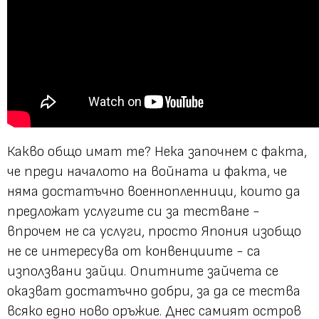
Какво общо имат те? Нека започнем с факта,
че преди началото на войната и факта, че
няма достатъчно военнопленници, които да
предложат услугите си за тестване -
впрочем не са услуги, просто Япония изобщо
не се интересува от конвенциите - са
използвани зайци. Опитните зайчета се
оказват достатъчно добри, за да се тества
всяко едно ново оръжие. Днес самият остров