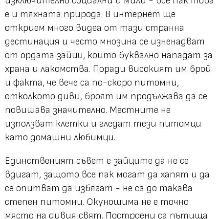
изключително социални и мили - все пак това
е и тяхната природа. В интернет ще
открием много видеа от тази странна
дестинация и често мнозина се изненадват
от ордата зайци, които буквално нападат за
храна и лакомства. Поради високият им брой
и факта, че вече са по-скоро питомни,
отколкото диви, броят им продължава да се
повишава значително. Местните не
използват клетки и гледат тези питомци
като домашни любимци.
Единственият съвет е зайците да не се
вдигат, защото все пак могат да хапят и да
се опитват да избягат - не са до такава
степен питомни. Окуношима не е точно
място на дивия свят. Построени са пътища