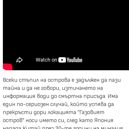
Всеки стъпил на острова е задължен да пази
тайна и да не говори, изтичането на
информация води до смъртна присъда. Има
един по-сериозен случай, който успява да
прекръсти дори локацията "Газовият
остров" носи името си, след като Япония
напада Китай през 30-те години на миналия