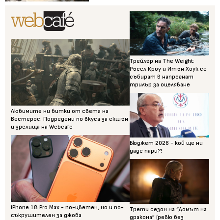
Трейлър на The Weight:
Ръсел Кроу и Итън Хоук се
събират в напрегнат
трилър за оцеляване
Любимите ни битки от света на
Вестерос: Подредени по вкуса за екшън
и зрелища на Webcafe
Бюджет 2026 - кой ще ни
даде пари?!
iPhone 18 Pro Max - по-цветен, но и по-
Трети сезон на “Домът на
съкрушителен за джоба
дракона” (ревю без