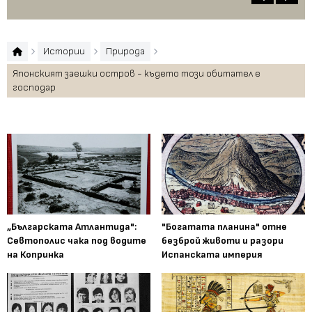
Истории
Природа
Японският заешки остров - където този обитател е
господар
„Българската Атлантида":
"Богатата планина" отне
Севтополис чака под водите
безброй животи и разори
на Копринка
Испанската империя