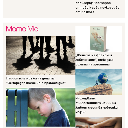
спойлери): Вестерос
отново кърви по-красиво
от всякога
„Жената на френския
лейтенант“, отказала
ролята на грешница
Национална мрежа за децата:
"Саморазправата не е правосъдие"
Изследване:
съвременният начин на
живот съсипва човешкия
мозък