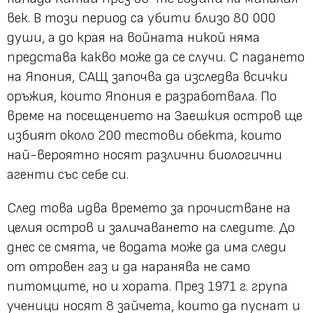
век. В този период са убити близо 80 000
души, а до края на войната никой няма
представа какво може да се случи. С падането
на Япония, САЩ започва да изследва всички
оръжия, които Япония е разработвала. По
време на посещението на Заешкия остров ще
избият около 200 тестови обекта, които
най-вероятно носят различни биологични
агенти със себе си.
След това идва времето за прочистване на
целия остров и заличаването на следите. До
днес се смята, че водата може да има следи
от отровен газ и да наранява не само
питомците, но и хората. През 1971 г. група
ученици носят 8 зайчета, които да пуснат и