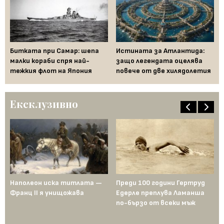
аде
Ко
вд
Битката при Самар: шепа
Истината за Атлантида:
Ро
малки кораби спря най-
защо легендата оцелява
тежкия флот на Япония
повече от две хилядолетия
Ексклузивно
Наполеон иска титлата —
Преди 100 години Гертруд
Аш
Франц II я унищожава
Едерле преплува Ламанша
ко
по-бързо от всеки мъж
по