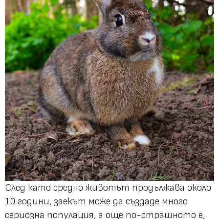
След като средно животът продължава около
10 години, заекът може да създаде много
сериозна популация, а още по-страшното е,