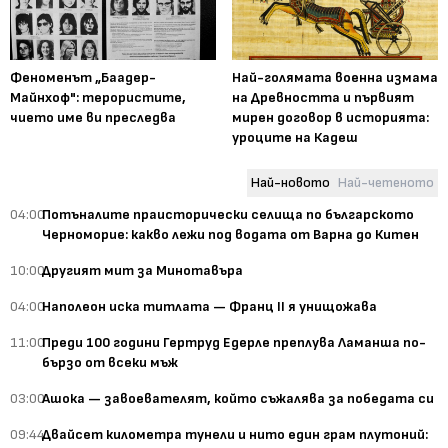
Феноменът „Баадер-
Най-голямата военна измама
Майнхоф": терористите,
на Древността и първият
чието име ви преследва
мирен договор в историята:
уроците на Кадеш
Най-новото
Най-четеното
04:00
Потъналите праисторически селища по българското
Черноморие: какво лежи под водата от Варна до Китен
10:00
Другият мит за Минотавъра
04:00
Наполеон иска титлата — Франц II я унищожава
11:00
Преди 100 години Гертруд Едерле преплува Ламанша по-
бързо от всеки мъж
03:00
Ашока — завоевателят, който съжалява за победата си
09:44
Двайсет километра тунели и нито един грам плутоний: