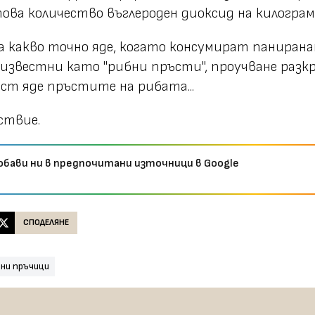
ова количество въглероден диоксид на килограм
ва какво точно яде, когато консумират паниран
известни като "рибни пръсти", проучване разкр
ост яде пръстите на рибата...
лствие.
обави ни в предпочитани източници в Google
СПОДЕЛЯНЕ
бни пръчици