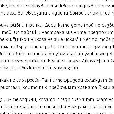
ве, което се оказва неочаквано предизвикателн
те архиви, свързани с ядрени бомби", спомня си 
ича рибни пръчки. Дори като дете той не разби
зва той. Оставяйки настрана личните предпочит
ъчки. "Никой никога не ги е искал." Вместо тов
 има твърде много риба. По-силните дизелови д
е и новите материали увеличават улова след В
т повече риба от всякога, казва Джоузефсън. За
ормени, обезкостени и замразени.
как не се харесва. Ранните фризери охлаждат б
 кристали, които пък превръщат храната в каша
ез 20-те години, когато предприемачът Кларън
и която храната се поставя между метални плочи
кова бързо, че неприятните ледени кристали не 