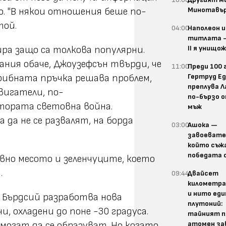
Минотавъ
о. "В някои отношения беше по-
той.
04:00
Наполеон и
титлата 
II я унищо
ра защо са толкова популярни.
ания обаче, Джоузефсън твърди, че
11:00
Преди 100 
Гертруд Е
а рибната пръчка решава проблем,
преплува 
вигатели, по-
по-бързо о
тората световна война.
мъж
 да не се развалят, на борда
03:00
Ашока —
завоевате
който съж
победата 
авно месото и зеленчуците, което
.
09:44
Двайсет
километра
и нито еди
с Бърдсий разработва нова
плутоний:
, охладени до поне -30 градуса.
тайният п
атомен за
могат да се образуват. Но когато