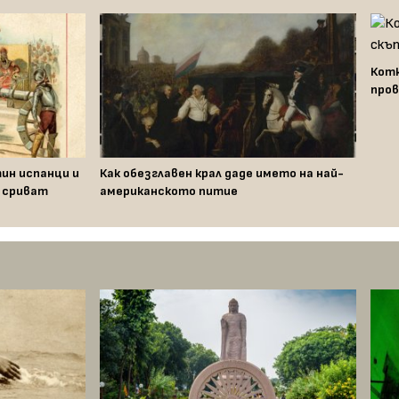
Котк
пров
ин испанци и
Как обезглавен крал даде името на най-
и сриват
американското питие