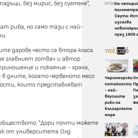
адъци, без мирис, без суетене",
07:00
На четири
километра
Сеута: Ис
изселва
ат риба, но само тази с най-
новопокръ
през 1609 
ки.
ите дарове често са втора класа
ише главният готвач и автор
приношение и покаяние - храна,
де в дните, когато червеното месо
Черноморски
О
 кости, които представляват
потайности
Пр
- най-
П
вкусните
за
риби на
ж
българското
море
а обществото. "Дори почти можете
орик от университета Олд