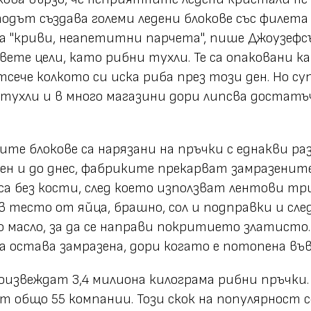
тодът създава големи ледени блокове със филета
 на "криви, неапетитни парчета", пише Джоузеф
вете цели, като рибни тухли. Те са опаковани ка
тсече колкото си иска риба през този ден. Но 
тухли и в много магазини дори липсва достат
ите блокове са нарязани на пръчки с еднакви раз
н и до днес, фабриките прекарват замразенит
е са без кости, след което използват лентови тр
в тесто от яйца, брашно, сол и подправки и сле
о масло, за да се направи покритието златисто
 остава замразена, дори когато е потопена въ
роизвеждат 3,4 милиона килограма рибни пръчки.
от общо 55 компании. Този скок на популярност