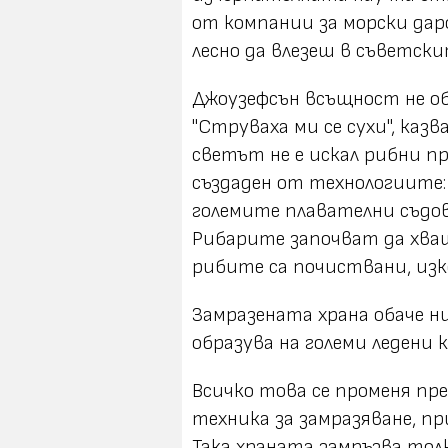
от компании за морски даро
лесно да влезеш в съветски
Джоузефсън всъщност не об
"Струваха ми се сухи", ка
светът не е искал рибни пр
създаден от технологиите:
големите плавателни съдов
Рибарите започват да хваща
рибите са почиствани, изк
Замразената храна обаче ни
образува на големи ледени
Всичко това се променя пр
техника за замразяване, пр
Така храната замръзва тол