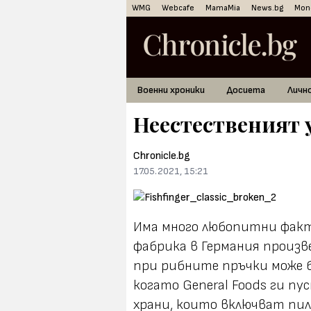
WMG
Webcafe
MamaMia
News.bg
Mon
Военни хроники
Досиета
Личн
Неестественият 
Chronicle.bg
17.05.2021, 15:21
Има много любопитни факти 
фабрика в Германия произв
при рибните пръчки може б
когато General Foods ги пу
храни, които включват пи