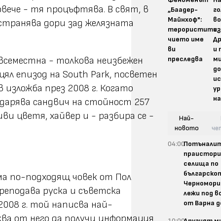
вече - тя процъфтява. В свят, в
„Баадер-
г
Майнхоф":
во
остранява дори зад желязната
терористите,
из
чието име
Д
ви
и 
преследва
м
всеместна - толкова неизбежен
до
ял епизод на South Park, посветен
и
 изложба през 2008 г. Когато
у
на
 подарява сандвич на стойност 257
и цветя, хайвер и - разбира се -
Най-
новото
че
04:00
Потънали
праистори
селища по
българско
ма по-подходящ човек от Пол
Черноморие
преподава руска и съветска
лежи под 
от Варна д
2008 г. той написва най-
ва от него да получи информация
10:00
Другият м