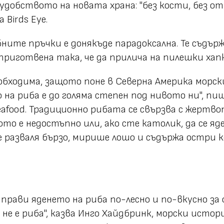
добството на новата храна: "без кости, без отп
 Birds Eye.
ите пръчки е донякъде парадоксална. Те съдърж
 приготвена така, че да прилича на пилешки хап
обходима, защото поне в Северна Америка морск
о на риба е до голяма степен под нивото ни", п
afood. Традиционно рибата се свързва с жертво
сото е недостъпно или, ако сте католик, да се я
се разваля бързо, мирише лошо и съдържа остри
прави яденето на риба по-лесно и по-вкусно з
 не е риба", казва Инго Хайдбринк, морски ист