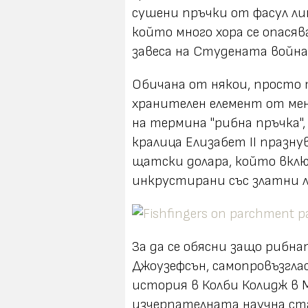
сушени пръчки от фасул ли
който много хора се опася
завеса на Студената война
Обичана от някои, просто 
хранителен елемент от меню
на термина "рибна пръчка",
кралица Елизабет II празнув
щатски долара, който вклю
инкрустирани със златни 
За да се обясни защо рибн
Джоузефсън, самопровъзглас
история в Колби Колидж в М
изчерпателната научна ста