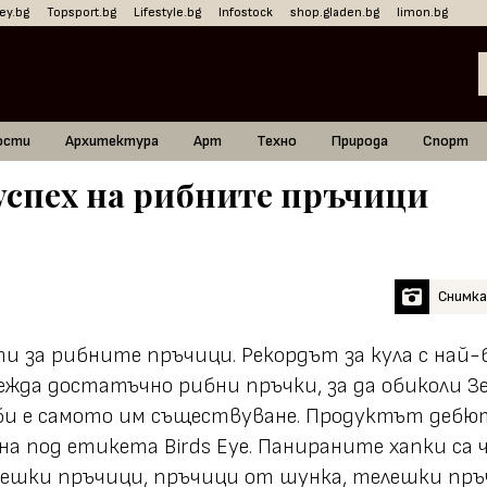
ey.bg
Topsport.bg
Lifestyle.bg
Infostock
shop.gladen.bg
limon.bg
ости
Архитектура
Арт
Техно
Природа
Спорт
успех на рибните пръчици
Снимка:
за рибните пръчици. Рекордът за кула с най-бр
ежда достатъчно рибни пръчки, за да обиколи 
и е самото им съществуване. Продуктът дебюти
сна под етикета Birds Eye. Панираните хапки са
лешки пръчици, пръчици от шунка, телешки пръ