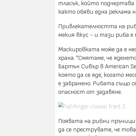
тласък, който подчертава у
както обяви една реклама на
Привлекателността на рибн
мекия вкус - и тази риба е
Маскировката може да е не
храна. "Смятаме, че яденет
Бартън Сивър в American Se
която да се яде, когато ме
е забранено. Рибата също 
опасност от задавяне.
Появата на рибни пръчици 
да се преструвате, че това