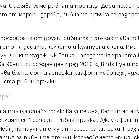
ма. Оцелява само рибната пръчица. Дори нещо по
ват от морски дарове, рибната пръчка се разпр
.
толерирана от други, рибната пръчка става по
то на децата, колкото и културна икона. Има ц
 уличният художник Банкси представя храната в
а 90-ия си рожден ден през 2016 г., Birds Eye й
чва бланширани аспержи, шафран майонеза, ядлив
листа рибни пръчки.
ата пръчка става толкова успешна, вероятно ня
илият се "Господин Рибна пръчка". Джоузефсън 
ейн, но научните му интереси са широки. През 
тия за рибните пръчки. Изследването му изиск