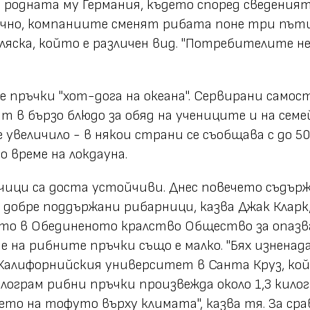
 родната му Германия, където според сведения
ично, компаниите сменят рибата поне три път
ска, който е различен вид. "Потребителите не 
 пръчки "хот-дога на океана". Сервирани самос
т в бързо блюдо за обяд на учениците и на семей
 увеличило - в някои страни се съобщава с до 
о време на локдауна.
ици са доста устойчиви. Днес повечето съдър
т добре поддържани рибарници, казва Джак Кла
то в Обединеното кралство Общество за опазва
а рибните пръчки също е малко. "Бях изненадан
 Калифорнийския университет в Санта Круз, ко
лограм рибни пръчки произвежда около 1,3 кило
ието на тофуто върху климата", казва тя. За ср