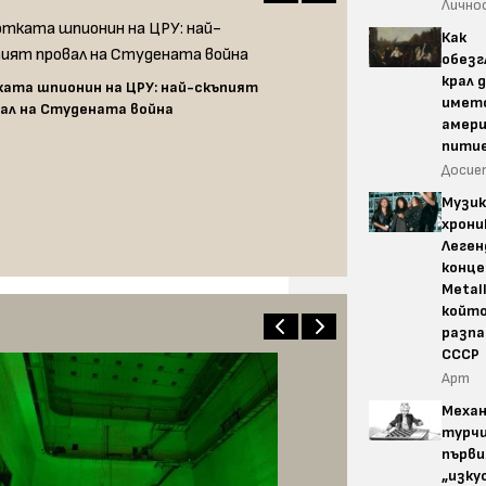
Лично
Как
обезг
крал 
ата шпионин на ЦРУ: най-скъпият
името
ал на Студената война
амер
пити
Досие
Музик
хрони
Леге
конце
Metall
който
разпа
СССР
Арт
Меха
турчи
първ
„изку