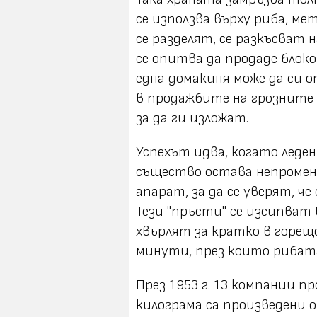
се използва върху риба, ме
се разделят, се разкъсват
се опитва да продаде блоко
една домакиня може да си о
в продажбите на грозните 
за да ги изложат.
Успехът идва, когато леден
същество остава непромене
апарат, за да се уверят, ч
Тези "пръсти" се изсипват 
хвърлят за кратко в горещ
минути, през които рибата
През 1953 г. 13 компании п
килограма са произведени 