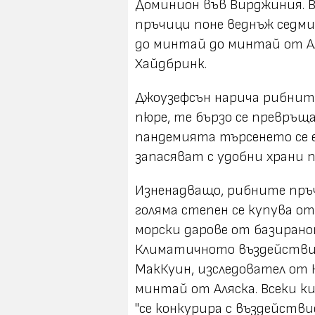
Доминион във Вирджиния. В
пръчици поне веднъж седм
до минтай до минтай от Аля
Хайдбринк.
Джоузефсън нарича рибните
пюре, те бързо се превръща
пандемията търсенето се е
запасяват с удобни храни п
Изненадващо, рибните пръч
голяма степен се купува о
морски дарове от базирано
Климатичното въздействие н
МакКуин, изследовател от
минтай от Аляска. Всеки ки
"се конкурира с въздейств