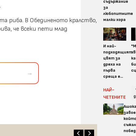
съдържание
.
за
любопитните
ата риба. В Обединеното кралство,
малки хора
ива, че всеки пети млад
И най-
"
подходящият
хв
цвят за
ка
дреха на
би
първа
сц
→
среща е...
НАЙ-
д
ЧЕТЕНИТЕ
Ашок
завое
койт
съжал
побед