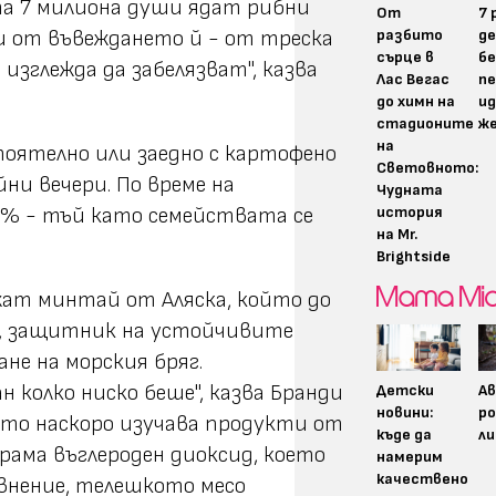
та 7 милиона души ядат рибни
От
7 
разбито
д
и от въвеждането й - от треска
сърце в
бе
изглежда да забелязват", казва
Лас Вегас
пе
до химн на
ид
стадионите
ж
на
тоятелно или заедно с картофено
Световното:
ни вечери. По време на
Чудната
история
50% - тъй като семействата се
на Mr.
Brightside
жат минтай от Аляска, който до
рк, защитник на устойчивите
не на морския бряг.
 колко ниско беше", казва Бранди
Детски
А
новини:
р
йто наскоро изучава продукти от
къде да
ли
грама въглероден диоксид, което
намерим
качествено
авнение, телешкото месо