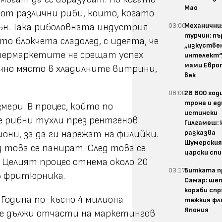
Мао
 от различни риби, които, когато
03:00
Механичн
сън. Така риболовната индустрия
турчин: п
то блокчета сладолед, с идеята, че
„изкустве
супермаркетите не срещат успех
интелект“
мами Европ
ъчно място в хладилните витрини,
век
08:00
28 800 год
трона и ед
мери. В процес, който по
истински
е рибни тухли през рентгенов
Гилгамеш: 
разказва
иони, за да ги нарежат на филийки.
Шумерски
д това се панират. След това се
царски спи
. Целият процес отнема около 20
03:17
Битката п
в фритюрника.
Самар: шеп
кораби спр
 Година по-късно 4 милиона
тежкия фл
Япония
 се дължи отчасти на маркетингов