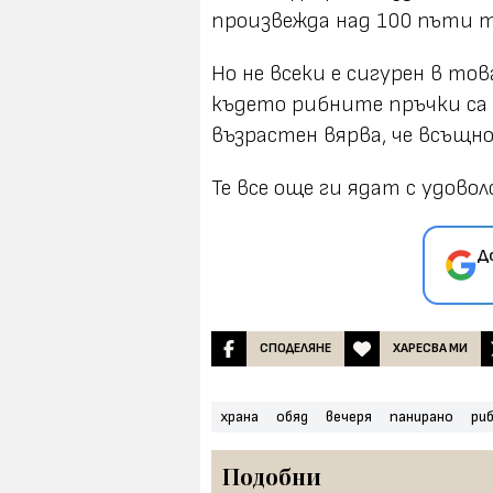
произвежда над 100 пъти т
Но не всеки е сигурен в то
където рибните пръчки са 
възрастен вярва, че всъщн
Те все още ги ядат с удово
Д
СПОДЕЛЯНЕ
ХАРЕСВА МИ
храна
обяд
вечеря
панирано
ри
Подобни