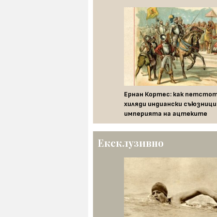
рия на китолова: как хората почти
ожиха тези морски бозайници
Ернан Кортес: как петстот
хиляди индиански съюзниц
империята на ацтеките
Ексклузивно