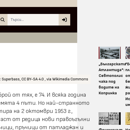
Search
„Българската
"
Атлантида":
пл
Севтополис
о
 Superbass, CC BY-SA 4.0 , via Wikimedia Commons
чака под
бе
водите на
жи
Копринка
ра
ой от тях, е 74. И всяка година
И
Земята 4 пъти. Но най-странното
и
ра на 2 октомври 1953 г.,
 част от редица нови правоъгълни
чици, пръчици от патладжан и
Феноменът
На