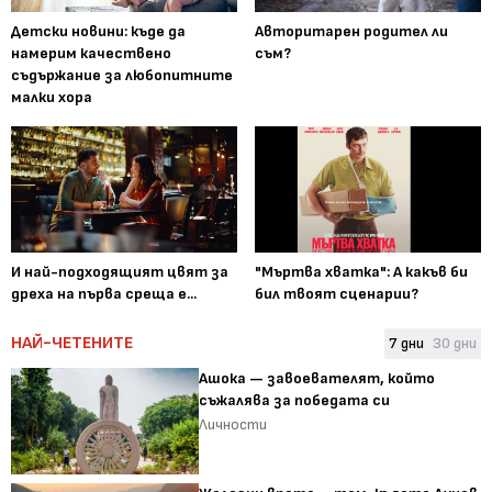
Детски новини: къде да
Авторитарен родител ли
намерим качествено
съм?
съдържание за любопитните
малки хора
И най-подходящият цвят за
"Мъртва хватка": А какъв би
дреха на първа среща е...
бил твоят сценарии?
НАЙ-ЧЕТЕНИТЕ
7 дни
30 дни
Ашока — завоевателят, който
съжалява за победата си
Личности