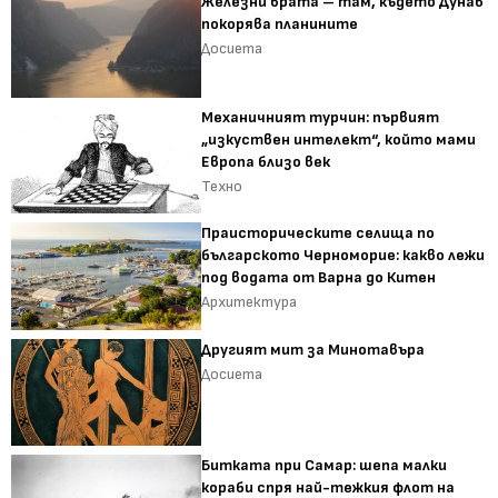
Железни врата – там, където Дунав
покорява планините
Досиета
Механичният турчин: първият
„изкуствен интелект“, който мами
Европа близо век
Техно
Праисторическите селища по
българското Черноморие: какво лежи
под водата от Варна до Китен
Архитектура
Другият мит за Минотавъра
Досиета
Битката при Самар: шепа малки
кораби спря най-тежкия флот на