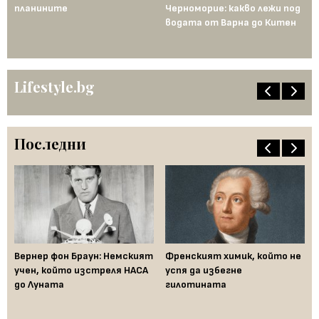
планините
Черноморие: какво лежи под
водата от Варна до Китен
Lifestyle.bg
Последни
ак
Вернер фон Браун: Немският
Френският химик, който не
Ха
във
учен, който изстреля НАСА
успя да избегне
не
до Луната
гилотината
ум