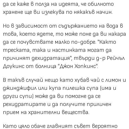
да се каже в полза на идеята, че обилното
хранене ще ви излекува по някакъв начин.
Но в зависимост от съдържанието на вода в
това, което ядете, то може поне да ви накара
да се почувствате малко по-добре. "Както
треската, така и настинката могат да
причинят дехидратация", твърди д-р Рейчъл
Доукинс от болница "Джон Хопкинс".
В такъв случай нещо като хубав чай с лимон и
джинджифил или купа пилешка супа (има и
други супи) може да ви помогне да се
рехидратирате и да получите приличен
прием на хранителни вещества.
Като цяло обаче главният съвет вероятно