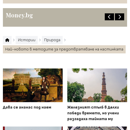
Money.bg
Истории
Природа
Най-новото в методите за предотвратяване на настинката
Дава се ананас под наем
Железният стълб в Делхи
победи времето, но учени
разгадаха тайната му