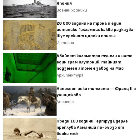
Япония
Военни хроники
28 800 години на трона и един
истински Гилгамеш: какво разказва
Шумерският царски списък
Истории
Двайсет километра тунели и нито
един грам плутоний: тайният
подземен атомен завод на Мао
Архитектура
Наполеон иска титлата — Франц II я
унищожава
Досиета
Преди 100 години Гертруд Едерле
преплува Ламанша по-бързо от
всеки мъж