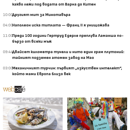
какво лежи под водата от Варна до Китен
10:00
Другият мит за Минотавъра
04:00
Наполеон иска титлата — Франц II я унищожава
11:00
Преди 100 години Гертруд Едерле преплува Ламанша по-
бързо от всеки мъж
09:44
Двайсет километра тунели и нито един грам плутоний:
тайният подземен атомен завод на Мао
03:00
Механичният турчин: първият „изкуствен интелект“,
който мами Европа близо век