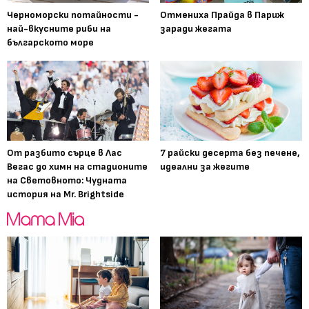
Черноморски потайности -
Отмениха Прайда в Париж
най-вкусните риби на
заради жегата
българското море
От разбито сърце в Лас
7 райски десерта без печене,
Вегас до химн на стадионите
идеални за жегите
на Световното: Чудната
история на Mr. Brightside