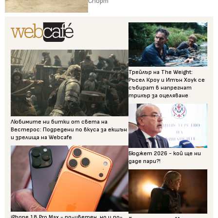
Спорт
Трейлър на The Weight:
Ръсел Кроу и Итън Хоук се
събират в напрегнат
трилър за оцеляване
Любимите ни битки от света на
Вестерос: Подредени по вкуса за екшън
и зрелища на Webcafe
Бюджет 2026 - кой ще ни
даде пари?!
iPhone 18 Pro Max - по-цветен, но и по-