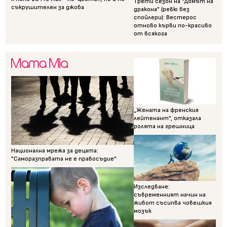
Трети сезон на “Домът на
съкрушителен за джоба
дракона” (ревю без
спойлери): Вестерос
отново кърви по-красиво
от всякога
„Жената на френския
лейтенант“, отказала
ролята на грешница
Национална мрежа за децата:
"Саморазправата не е правосъдие"
Изследване:
съвременният начин на
живот съсипва човешкия
мозък