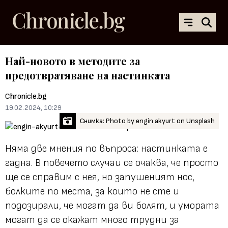
Най-новото в методите за
предотвратяване на настинката
Chronicle.bg
19.02.2024, 10:29
Снимка: Photo by engin akyurt on Unsplash
Няма две мнения по въпроса: настинката е
гадна. В повечето случаи се очаква, че просто
ще се справим с нея, но запушеният нос,
болките по места, за които не сте и
подозирали, че могат да ви болят, и умората
могат да се окажат много трудни за