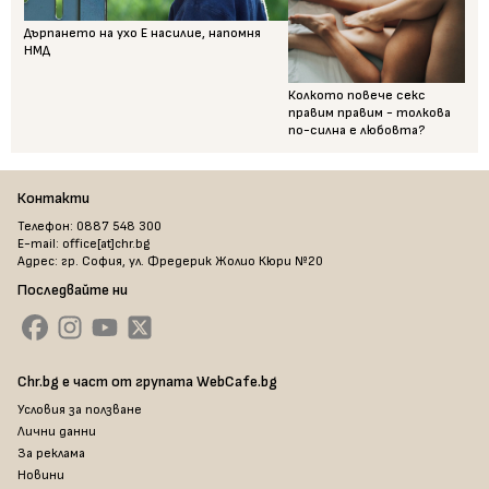
Дърпането на ухо Е насилие, напомня
НМД
Колкото повече секс
правим правим - толкова
по-силна е любовта?
Контакти
Телефон: 0887 548 300
E-mail: office[at]chr.bg
Адрес: гр. София, ул. Фредерик Жолио Кюри №20
Последвайте ни
Chr.bg е част от групата WebCafe.bg
Условия за ползване
Лични данни
За реклама
Новини