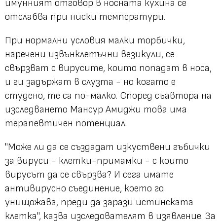
имунният отговор в носната кухина се
отслабва при ниски температури.
При нормални условия малки торбички,
наречени извънклетъчни везикули, се
свързват с вирусите, които попадат в носа,
и ги задържат в слузта - но когато е
студено, те са по-малко. Според съавтора на
изследването Мансур Амиджи това има
терапевтичен потенциал.
"Може ли да се създадат изкуствени гъбички
за вируси - клетки-примамки - с които
вирусът да се свързва? И сега имате
антивирусно съединение, което го
унищожава, преди да зарази истинската
клетка", казва изследователят в изявление. За