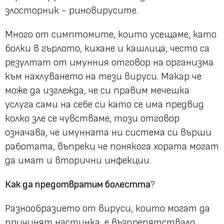
злосторник - риновирусите.
Много от симптомите, които усещаме, като
болки в гърлото, кихане и кашлица, често са
резултат от имунния отговор на организма
към нахлуването на тези вируси. Макар че
може да изглежда, че си правим мечешка
услуга сами на себе си като се има предвид
колко зле се чувстваме, този отговор
означава, че имунната ни система си върши
работата, въпреки че понякога хората могат
да имат и вторични инфекции.
Как да предотвратим болестта
?
Разнообразието от вируси, които могат да
причинят настинка, е възпрепятствало