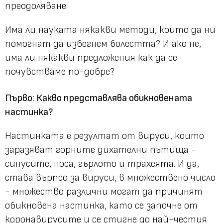
преодоляване.
Има ли науката някакви методи, които да ни
помогнат да избегнем болестта? И ако не,
има ли някакви предложения как да се
почувстваме по-добре?
Първо: Какво представлява обикновената
настинка?
Настинката е резултат от вируси, които
заразяват горните дихателни пътища -
синусите, носа, гърлото и трахеята. И да,
става върпсо за вируси, в множествено число
- множество различни могат да причинят
обикновена настинка, като се започне от
коронавирусите и се стигне до най-честия