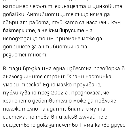
например чесънът, ехинацеята и цинковите
добавки. Антибиотиците също няма да
свършат работа, тъй като са насочени към
бактериите, а не към вирусите
- а
неподходящото им приемане може да
допринесе за антибиотичната
резистентност.
В тази връзка има една известна поговорка в
англоезичните страни: "Храни настинка,
умори треска". Eдно малко проучване,
публикувано през 2002 г., предполага, че
храненето действително може да повлияе
положително на адаптивната имунна
система, но това в никакъв случай не е
съществено доказателство. Няма какво друго