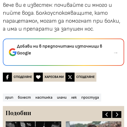
вече ви е известен: почивайте си много и
пийте вода. Болкоуспокояващите, като
парацетамол, могат да помогнат при болки,
а има и препарати за запушен нос.
Добави ни в предпочитани източници в
→
Google
СПОДЕЛЯНЕ
ХАРЕСВА МИ
СПОДЕЛЯНЕ
грип
болест
настинка
илачи
лек
простуда
Подобни