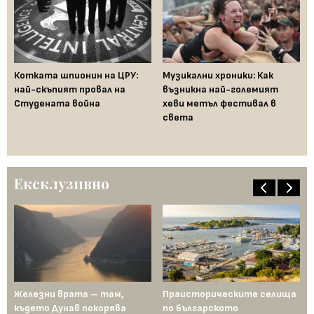
Котката шпионин на ЦРУ:
Музикални хроники: Как
Fe
най-скъпият провал на
възникна най-големият
за
Студената война
хеви метъл фестивал в
на
света
Бъ
Ексклузивно
Железни врата – там,
Праисторическите селища
Др
където Дунав покорява
по българското
Ми