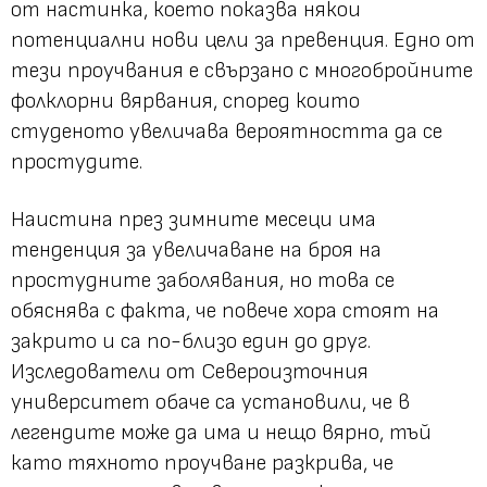
от настинка, което показва някои
потенциални нови цели за превенция. Едно от
тези проучвания е свързано с многобройните
фолклорни вярвания, според които
студеното увеличава вероятността да се
простудите.
Наистина през зимните месеци има
тенденция за увеличаване на броя на
простудните заболявания, но това се
обяснява с факта, че повече хора стоят на
закрито и са по-близо един до друг.
Изследователи от Североизточния
университет обаче са установили, че в
легендите може да има и нещо вярно, тъй
като тяхното проучване разкрива, че