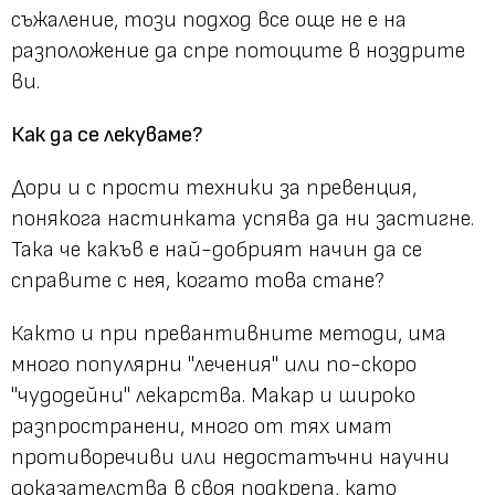
съжаление, този подход все още не е на
разположение да спре потоците в ноздрите
ви.
Как да се лекуваме?
Дори и с прости техники за превенция,
понякога настинката успява да ни застигне.
Така че какъв е най-добрият начин да се
справите с нея, когато това стане?
Както и при превантивните методи, има
много популярни "лечения" или по-скоро
"чудодейни" лекарства. Макар и широко
разпространени, много от тях имат
противоречиви или недостатъчни научни
доказателства в своя подкрепа, като