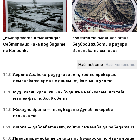
„Българската Атлантида":
"Богатата планина" отне
Севтополис чака под водите
безброй животи и разори
на Копринка
Испанската империя
Най-новото
Най-четеното
11:00
Лорънс Арабски: разузнавачът, който прекърши
османската армия с динамит, камили и злато
11:00
Музикални хроники: Как възникна най-големият хеви
метъл фестивал в света
11:00
Железни врата – там, където Дунав покорява
планините
05:00
Ашока — завоевателят, който съжалява за победата си
04:00
Праисторическите селища по българското Черноморие: