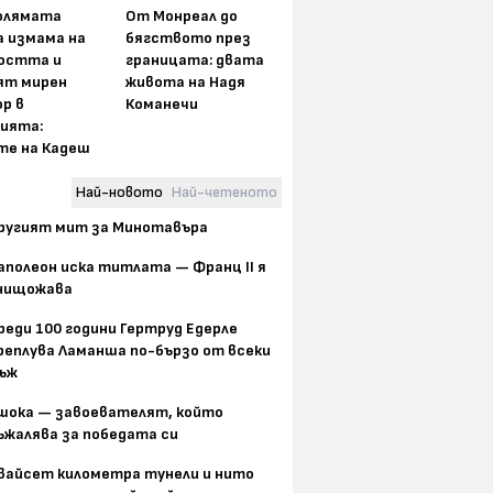
олямата
От Монреал до
а измама на
бягството през
остта и
границата: двата
ят мирен
живота на Надя
р в
Команечи
ията:
те на Кадеш
Най-новото
Най-четеното
ругият мит за Минотавъра
аполеон иска титлата — Франц II я
нищожава
реди 100 години Гертруд Едерле
реплува Ламанша по-бързо от всеки
ъж
шока — завоевателят, който
ъжалява за победата си
вайсет километра тунели и нито