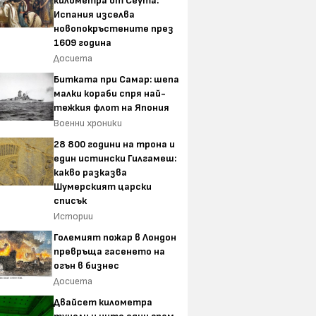
километра от Сеута:
Испания изселва
новопокръстените през
1609 година
Досиета
Битката при Самар: шепа
малки кораби спря най-
тежкия флот на Япония
Военни хроники
28 800 години на трона и
един истински Гилгамеш:
какво разказва
Шумерският царски
списък
Истории
Големият пожар в Лондон
превръща гасенето на
огън в бизнес
Досиета
Двайсет километра