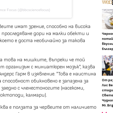
ence Focus (@bbcsciencefocus)
веите имат зрение, способно на висока
 проследяване дори на малки обекти и
Черно
потай
което е доста необичайно за такова
вкусн
бълга
на това на мишките, въпреки че той
т организъм с миниатюрен мозък", казва
дерс Гарм в изявление. "Това е наистина
От ра
 способност обикновено е запазена за
Лас Ве
заедно с членестоногите (насекоми,
стади
(октоподи, калмари).
Свето
Чудна
Mr. Bri
каква е ползата за червеите от наличието