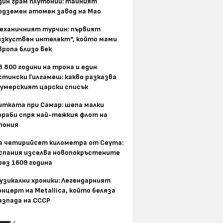
дин грам плутоний: тайният
одземен атомен завод на Мао
еханичният турчин: първият
изкуствен интелект“, който мами
вропа близо век
8 800 години на трона и един
стински Гилгамеш: какво разказва
умерският царски списък
итката при Самар: шепа малки
ораби спря най-тежкия флот на
пония
а четирийсет километра от Сеута:
спания изселва новопокръстените
рез 1609 година
узикални хроники: Легендарният
онцерт на Metallica, който беляза
азпада на СССР