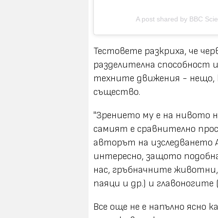
A post shared by BBC Sci
Тестовете разкриха, че чер
разделителна способност и
техните движения - нещо, 
същество.
"Зрението му е на нивото 
самият е сравнително прос
авторът на изследването Ан
интересно, защото подобна
нас, гръбначните животни, 
паяци и др.) и главоногите 
Все още не е напълно ясно 