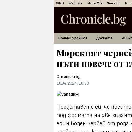
WMG
Webcafe
MamaMia
News.bg
Mon
Военни хроники
Досиета
Личн
Морският червей 
пъти повече от г
Chronicle.bg
10.04.2024, 10:33
Представете си, че носите 
под формата на две гигант
един воден червей от рода
червени очи, които заедно