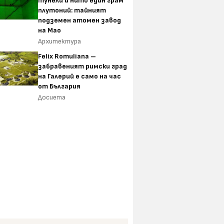
тунели и нито един грам
плутоний: тайният
подземен атомен завод
на Мао
Архитектура
Felix Romuliana –
забравеният римски град
на Галерий е само на час
от България
Досиета