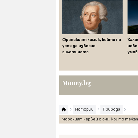
Вернер фон Браун: Немският
Френският химик, който не
Хале
учен, който изстреля НАСА
успя да избегне
небе
до Луната
гилотината
умов
Money.bg
Истории
Природа
Морският червей с очи, които тежат