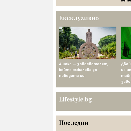
лете
Ексклузивно
Преди 100 години Гертруд
Ашока — завоевателят,
Двай
Едерле преплува Ламанша
който съжалява за
и ни
по-бързо от всеки мъж
победата си
тайн
заво
Lifestyle.bg
Последни