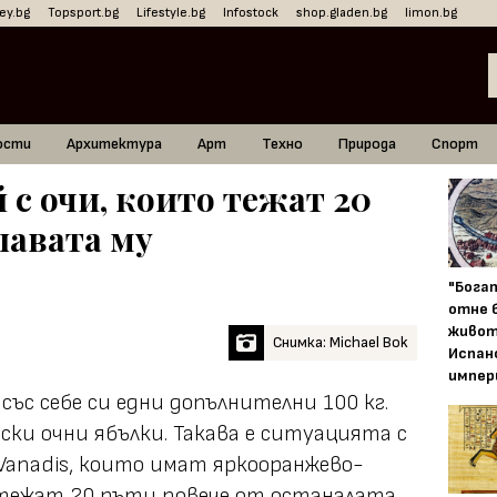
ey.bg
Topsport.bg
Lifestyle.bg
Infostock
shop.gladen.bg
limon.bg
ости
Архитектура
Арт
Техно
Природа
Спорт
с очи, които тежат 20
лавата му
"Бога
отне 
живот
Снимка: Michael Bok
Испан
импер
със себе си едни допълнителни 100 кг.
ски очни ябълки. Такава е ситуацията с
 Vanadis, които имат яркооранжево-
 тежат 20 пъти повече от останалата