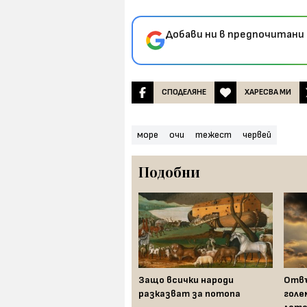
Добави ни в предпочитани 
СПОДЕЛЯНЕ
ХАРЕСВА МИ
море
очи
тежест
червей
Подобни
Как древните са виждали
Средиземно море - дом на
Защо всички народи
Отвъ
богове и чудовища
разказват за потопа
голе