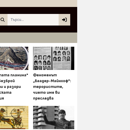
Search
тата планина"
Феноменът
безброй
„Баадер-Майнхоф":
и и разори
терористите,
ската
чието име ви
ия
преследва