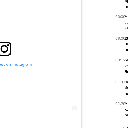
е
п
03:00
М
„
Е
08:00
2
и
Ш
03:17
Б
ost on Instagram
к
Я
07:00
Н
И
п
02:20
М
к
р