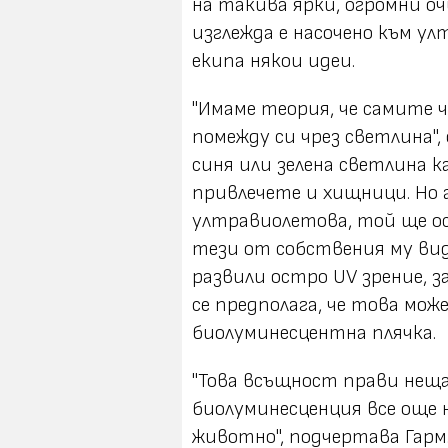
на такива ярки, огромни о
изглежда е насочено към ул
екипа някои идеи.
"Имаме теория, че самите 
помежду си чрез светлина",
синя или зелена светлина 
привлечете и хищници. Но 
ултравиолетова, той ще о
тези от собствения му вид
развили остро UV зрение, з
се предполага, че това мож
биолуминесцентна плячка.
"Това всъщност прави нещ
биолуминесценция все още н
животно", подчертава Гарм