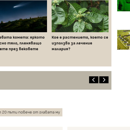
евата комета: яркото
Кое е растението, което се
сно тяло, пленяващо
използва за лечение
ете през вековете
малария?
 20 пъти повече от главата му