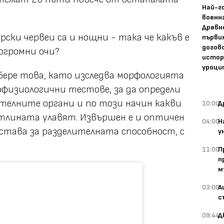
Най-г
военн
Древн
ски червеи са и нощни - така че какъв е
първи
догово
огромни очи?
истор
уроци
збере това, като изследва морфологията
офизиологични тестове, за да определи
телните органи и по този начин какви
10:00
Д
етлината улавят. Извършен е и оптичен
04:00
Н
едстава за разделителната способност, с
у
11:00
П
п
м
03:00
А
с
09:44
Д