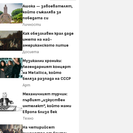
Ашока — завоевателят,
който съжалява за
победата си
Личности
Как обезглавен крал даде
името на най-
американското питие
Досиета
Музикални хроники:
Легендарният концерт
на Metallica, който
беляза разпада на СССР
Арт
Механичният турчин:
първият „изкуствен
интелект“, който мами
Европа близо век
Техно
На четирийсет