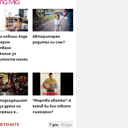
и новини: къде
Авторитарен
мерим
родител ли съм?
твено
жание за
итните малки
-подходящият
"Мъртва хватка": А
а дреха на
какъв би бил твоят
среща е...
сценарии?
ЧЕТЕНИТЕ
7 дни
30 дни