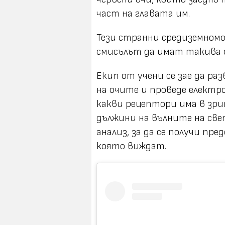
част на главата им.
Тези странни средиземномор
смисълът да имат такива 
Екип от учени се зае да ра
на очите и проведе електр
какви рецептори има в зри
дължини на вълните на св
анализ, за да се получи пр
която виждат.