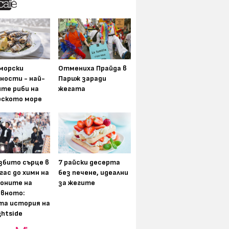
морски
Отмениха Прайда в
ности - най-
Париж заради
ите риби на
жегата
рското море
збито сърце в
7 райски десерта
гас до химн на
без печене, идеални
оните на
за жегите
вното:
та история на
ghtside