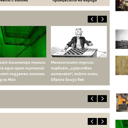
нето с балони
"принцесата на народа"
сет километра тунели
Механичният турчин:
то един грам плутоний:
първият „изкуствен
ият подземен атомен
интелект“, който мами
д на Мао
Европа близо век