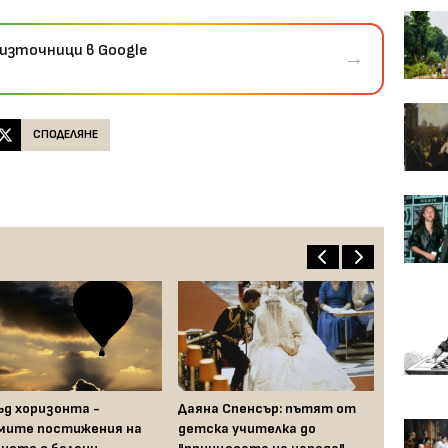
източници в Google
→
СПОДЕЛЯНЕ
д хоризонта -
Даяна Спенсър: пътят от
мите постижения на
детска учителка до