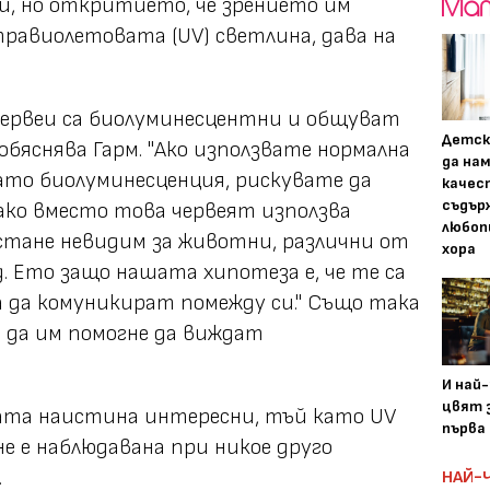
чи, но откритието, че зрението им
травиолетовата (UV) светлина, дава на
червеи са биолуминесцентни и общуват
Детск
 обяснява Гарм. "Ако използвате нормална
да на
като биолуминесценция, рискувате да
качес
съдър
ако вместо това червеят използва
любоп
стане невидим за животни, различни от
хора
. Ето защо нашата хипотеза е, че те са
а да комуникират помежду си." Също така
е да им помогне да виждат
И най
цвят з
ата наистина интересни, тъй като UV
първа 
е е наблюдавана при никое друго
.
НАЙ-