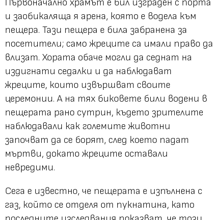
Първоначално храмът е бил изграден с порта
и заобикаляща я арена, която е водела към
пещера. Тази пещера е била забранена за
посетители; само жреците са имали право да
влизат. Хората обаче могли да седнат на
издигнати седалки и да наблюдават
жреците, които извършват своите
церемонии. А на тях биковете били водени в
пещерата рано сутрин, където зрителите
наблюдавали как големите животни
започват да се борят, след което падат
мъртви, докато жреците оставали
невредими.
Сега е известно, че пещерата е изпълнена с
газ, който се отделя от пукнатина, като
последните изследвания показват, че този