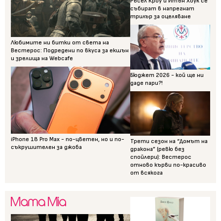
Ръсел Кроу и Итън Хоук се
събират в напрегнат
трилър за оцеляване
Любимите ни битки от света на
Вестерос: Подредени по вкуса за екшън
и зрелища на Webcafe
Бюджет 2026 - кой ще ни
даде пари?!
iPhone 18 Pro Max - по-цветен, но и по-
Трети сезон на “Домът на
съкрушителен за джоба
дракона” (ревю без
спойлери): Вестерос
отново кърви по-красиво
от всякога