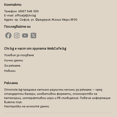
Контакти
Телефон: 0887 548 300
E-mail: office[at]chr.bg
Адрес: гр. София, ул. Фредерик Жолио Кюри №20
Последвайте ни
Chr.bg е част от групата WebCafe.bg
Условия за ползване
Лични данни
За реклама
Новини
Реклама
Chronicle.bg предлага напълно различни начини за реклама – чрез
стандартни банери, иновативни формати, спонсорство на
категории, интерактивни игри и PR съобщения. Повече информация
вижте тук
.
Настройки на личните данни