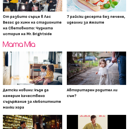
От разбито сърце в Лас
7 райски десерта без печене,
Вегас до химн на стадионите
идеални за жегите
на Световното: Чудната
история на Mr. Brightside
Детски новини: къде да
Авторитарен родител ли
намерим качествено
съм?
съдържание за любопитните
малки хора