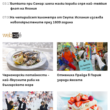
03:17
Битката при Самар: шепа малки кораби спря най-тежкия
флот на Япония
07:00
На четирийсет километра от Сеута: Испания изселва
новопокръстените през 1609 година
Черноморски потайности -
Отмениха Прайда в Париж
най-вкусните риби на
заради жегата
българското море