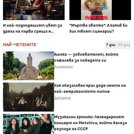
И най-подходящият цвят за
"Мъртва хватка": А какъв би
дреха на първа среща е...
бил твоят сценарии?
НАЙ-ЧЕТЕНИТЕ
7 дни
30 дни
Ашока — завоевателят, който
съжалява за победата си
Личности
Как обезглавен крал даде името на
най-американското питие
Досиета
Музикални хроники: Легендарният
концерт на Metallica, който беляза
разпада на СССР