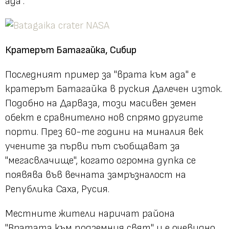
ада".
Кратерът Батагайка, Сибир
Последният пример за "врата към ада" е
кратерът Батагайка в руския Далечен изток.
Подобно на Дарваза, този масивен земен
обект е сравнително нов спрямо другите
порти. През 60-те години на миналия век
учените за първи път съобщават за
"мегасвлачище", когато огромна дупка се
появява във вечната замръзналост на
Република Саха, Русия.
Местните жители наричат района
"Вратата към подземния свят" и е очевидно