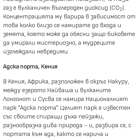
газ е вулканичен въглероден диоксид (CO
).
2
Концентрацията му варира в зависимост от
това колко близо се намирате до входа и
земята, което може да обясни защо биковете
да умирали мистериозно, а мудреците
изглеждали невредими.
Адска порта, Кения
В Кения, Африка, разположен в окръг Накуру,
между езерото Найваша и вулканите
Лонгонот и Сусва се намира Националният
парк "Адска порта". Целият парк е известен
със своите спиращи дъха пейзажи,
разнообразна дива природа - и, разбира се, с
портата към ада, както се нарича и