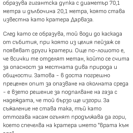
образува гигантска дупка с диаметър 70,1
метра и дълбочина 20,1 метра, която става
известна като кратера Дарваза.
След като се образува, той води до каскада
от събития, при която из целия пейзаж се
появяват други кратери. Още по-лошото е,
че всички те отделят метан, който се счита
за опасност за местната дива природа и
общности. Затова - в доста погрешно
преценен опит за опазване на околната среда
- е взето решение за подпалване на газа с
надеждата, че той бързо ще изгори. За
съжаление не става така, тъй като
оттогава насам огънят продължава да гори,
което спечелва на кратера името "врата към