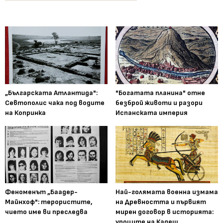
„Българската Атлантида":
"Богатата планина" отне
Севтополис чака под водите
безброй животи и разори
на Копринка
Испанската империя
Феноменът „Баадер-
Най-голямата военна измама
Майнхоф": терористите,
на Древността и първият
чието име ви преследва
мирен договор в историята:
уроците на Кадеш