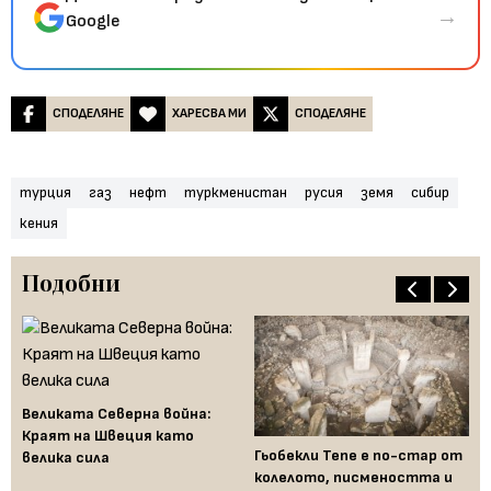
→
Google
СПОДЕЛЯНЕ
ХАРЕСВА МИ
СПОДЕЛЯНЕ
турция
газ
нефт
туркменистан
русия
земя
сибир
кения
Подобни
Великата Северна война:
Краят на Швеция като
 но
Гьобекли Тепе е по-стар от
Fe
велика сила
-
колелото, писмеността и
за