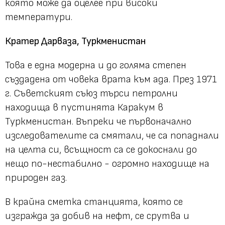
която може да оцелее при високи
температури.
Кратер Дарваза, Туркменистан
Това е една модерна и до голяма степен
създадена от човека врата към ада. През 1971
г. Съветският съюз търси петролни
находища в пустинята Каракум в
Туркменистан. Въпреки че първоначално
изследователите са смятали, че са попаднали
на целта си, всъщност са се докоснали до
нещо по-нестабилно - огромно находище на
природен газ.
В крайна сметка станцията, която се
изгражда за добив на нефт,
се срутва
и