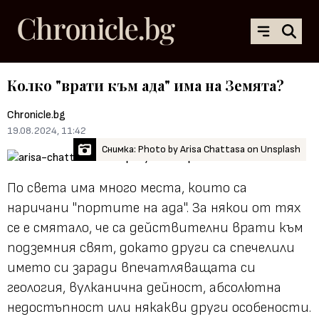
Колко "врати към ада" има на Земята?
Chronicle.bg
19.08.2024, 11:42
Снимка: Photo by Arisa Chattasa on Unsplash
По света има много места, които са
наричани "портите на ада". За някои от тях
се е смятало, че са действителни врати към
подземния свят, докато други са спечелили
името си заради впечатляващата си
геология, вулканична дейност, абсолютна
недостъпност или някакви други особености.