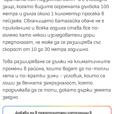
защо, когато видите огромната дълбока 100
метра и дълга около 1 километър просека в
пейзажа. Свлачището Батагайка обаче не е
приключило и всяка година става все по-
голямо като някои изследователи дори
предполагат, че може да се разширява със
скорост от 10 до 30 метра годишно.
Това разширяване се дължи на климатичните
промени в района, които водят до по-топли
лета и по-кратки зими - условия, които са
лоши за вечната замръзналост, която
продължава да се топи, докато държи земята
заедно.
Добави ни в предпочитани източници в