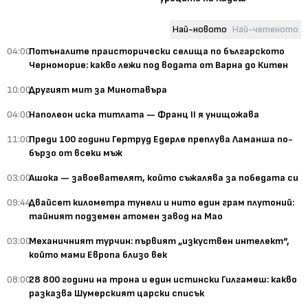
Най-новото
Най-четеното
04:00
Потъналите праисторически селища по българското
Черноморие: какво лежи под водата от Варна до Китен
10:00
Другият мит за Минотавъра
04:00
Наполеон иска титлата — Франц II я унищожава
11:00
Преди 100 години Гертруд Едерле преплува Ламанша по-
бързо от всеки мъж
03:00
Ашока — завоевателят, който съжалява за победата си
09:44
Двайсет километра тунели и нито един грам плутоний:
тайният подземен атомен завод на Мао
03:00
Механичният турчин: първият „изкуствен интелект“,
който мами Европа близо век
08:00
28 800 години на трона и един истински Гилгамеш: какво
разказва Шумерският царски списък