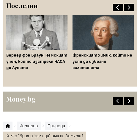
Последни
ак
Вернер фон Браун: Немският
Френският химик, който не
Ха
във
учен, който изстреля НАСА
успя да избегне
не
до Луната
гилотината
ум
Money.bg
Истории
Природа
Колко "врати към ада" има на Земята?