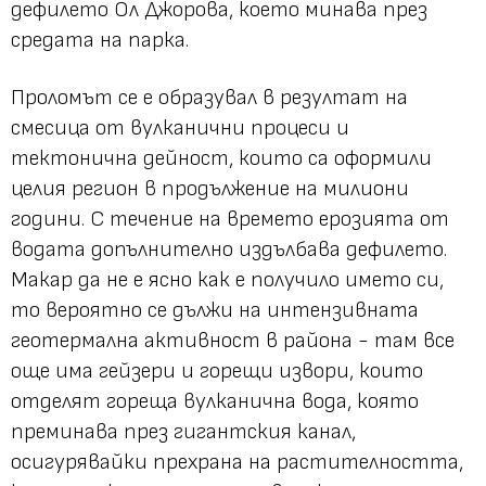
дефилето Ол Джорова, което минава през
средата на парка.
Проломът се е образувал в резултат на
смесица от вулканични процеси и
тектонична дейност, които са оформили
целия регион в продължение на милиони
години. С течение на времето ерозията от
водата допълнително издълбава дефилето.
Макар да не е ясно как е получило името си,
то вероятно се дължи на интензивната
геотермална активност в района - там все
още има гейзери и горещи извори, които
отделят гореща вулканична вода, която
преминава през гигантския канал,
осигурявайки прехрана на растителността,