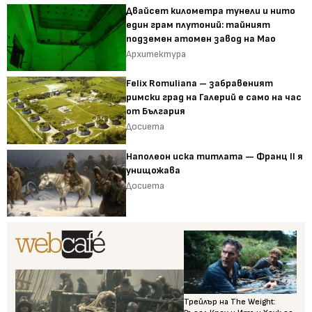
Двайсет километра тунели и нито
един грам плутоний: тайният
подземен атомен завод на Мао
Архитектура
Felix Romuliana – забравеният
римски град на Галерий е само на час
от България
Досиета
Наполеон иска титлата — Франц II я
унищожава
Досиета
Трейлър на The Weight: