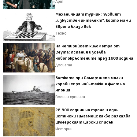
Арт
Механичният турчин: първият
„изкуствен интелект“, който мами
Европа близо век
Техно
На четирийсет километра от
Сеута: Испания изселва
новопокръстените през 1609 година
Досиета
Битката при Самар: шепа малки
кораби спря най-тежкия флот на
Япония
Военни хроники
28 800 години на трона и един
истински Гилгамеш: какво разказва
Шумерският царски списък
Истории