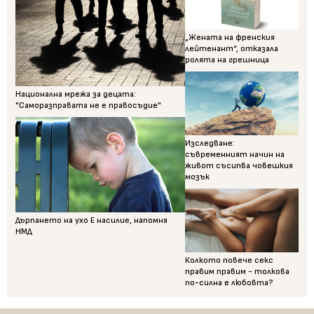
„Жената на френския
лейтенант“, отказала
ролята на грешница
Национална мрежа за децата:
"Саморазправата не е правосъдие"
Изследване:
съвременният начин на
живот съсипва човешкия
мозък
Дърпането на ухо Е насилие, напомня
НМД
Колкото повече секс
правим правим - толкова
по-силна е любовта?