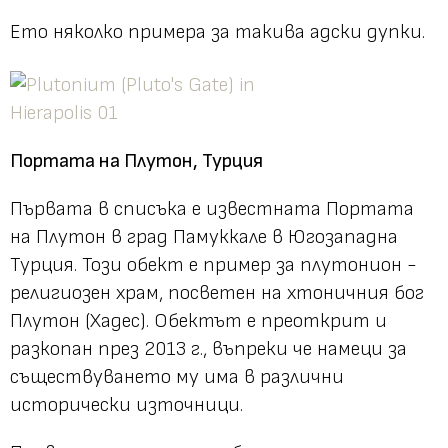
Ето няколко примера за такива адски дупки.
Портата на Плутон, Турция
Първата в списъка е известната Портата
на Плутон в град Памуккале в Югозападна
Турция. Този обект е пример за плутонион -
религиозен храм, посветен на хтоничния бог
Плутон (Хадес). Обектът е преоткрит и
разкопан през 2013 г., въпреки че намеци за
съществуването му има в различни
исторически източници.