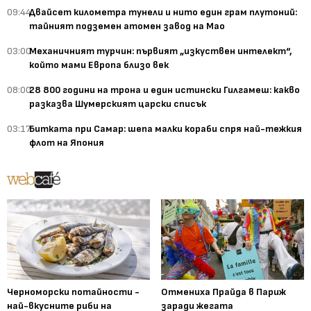
09:44
Двайсет километра тунели и нито един грам плутоний:
тайният подземен атомен завод на Мао
03:00
Механичният турчин: първият „изкуствен интелект“,
който мами Европа близо век
08:00
28 800 години на трона и един истински Гилгамеш: какво
разказва Шумерският царски списък
03:17
Битката при Самар: шепа малки кораби спря най-тежкия
флот на Япония
Черноморски потайности -
Отмениха Прайда в Париж
най-вкусните риби на
заради жегата