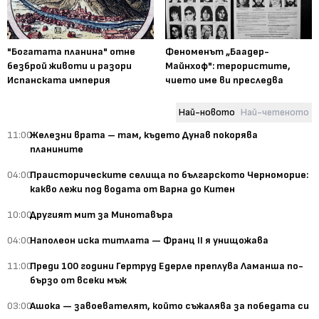
"Богатата планина" отне
Феноменът „Баадер-
безброй животи и разори
Майнхоф": терористите,
Испанската империя
чието име ви преследва
Най-новото
Най-четеното
11:00
Железни врата – там, където Дунав покорява
планините
04:00
Праисторическите селища по българското Черноморие:
какво лежи под водата от Варна до Китен
10:00
Другият мит за Минотавъра
04:00
Наполеон иска титлата — Франц II я унищожава
11:00
Преди 100 години Гертруд Едерле преплува Ламанша по-
бързо от всеки мъж
03:00
Ашока — завоевателят, който съжалява за победата си