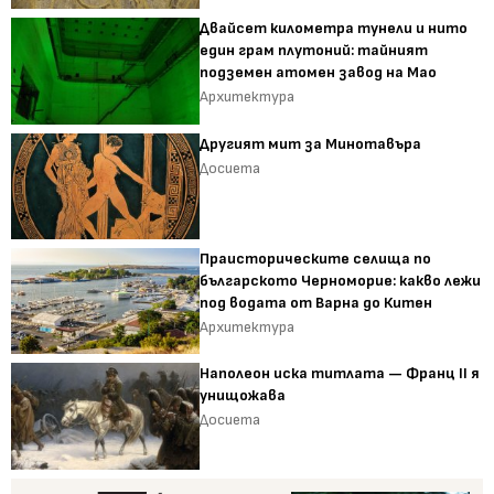
Двайсет километра тунели и нито
един грам плутоний: тайният
подземен атомен завод на Мао
Архитектура
Другият мит за Минотавъра
Досиета
Праисторическите селища по
българското Черноморие: какво лежи
под водата от Варна до Китен
Архитектура
Наполеон иска титлата — Франц II я
унищожава
Досиета