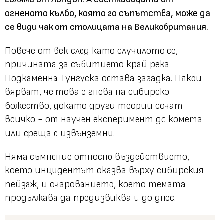
огненото кълбо, която го съпътства, може да
се види чак от столицата на Великобритания.
Повече от век след като случилото се,
причината за събитието край река
Подкаменна Тунгуска остава загадка. Някои
вярват, че това е гнева на сибирско
божество, докато други теории сочат
всичко - от научен експеримент до комета
или среща с извънземни.
Няма съмнение относно въздействието,
което инцидентът оказва върху сибирския
пейзаж, и очарованието, което темата
продължава да предизвиква и до днес.