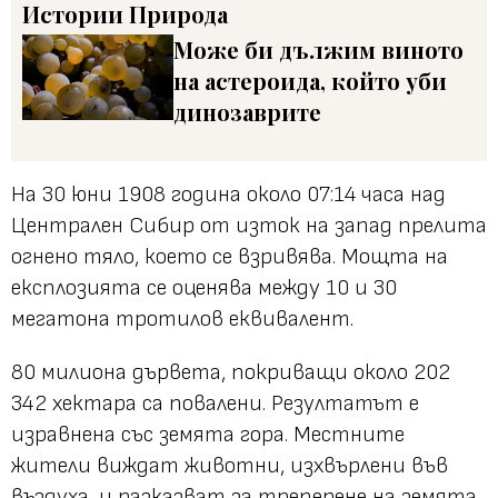
Истории
Природа
Може би дължим виното
на астероида, който уби
динозаврите
На 30 юни 1908 година около 07:14 часа над
Централен Сибир от изток на запад прелита
огнено тяло, което се взривява. Мощта на
експлозията се оценява между 10 и 30
мегатона тротилов еквивалент.
80 милиона дървета, покриващи около 202
342 хектара са повалени. Резултатът е
изравнена със земята гора. Местните
жители виждат животни, изхвърлени във
въздуха, и разказват за треперене на земята,