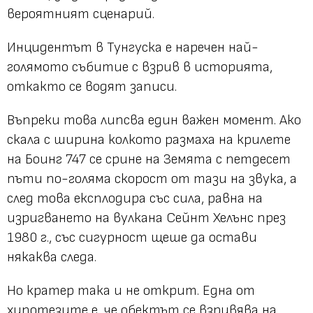
вероятният сценарий.
Инцидентът в Тунгуска е наречен най-
голямото събитие с взрив в историята,
откакто се водят записи.
Въпреки това липсва един важен момент. Ако
скала с ширина колкото размаха на крилете
на Боинг 747 се срине на Земята с петдесет
пъти по-голяма скорост от тази на звука, а
след това експлодира със сила, равна на
изригването на вулкана Сейнт Хелънс през
1980 г., със сигурност щеше да остави
някаква следа.
Но кратер така и не открит. Една от
хипотезите е, че обектът се взривява на