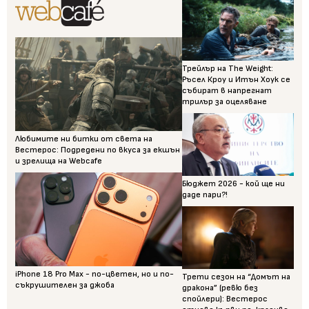
Трейлър на The Weight:
Ръсел Кроу и Итън Хоук се
събират в напрегнат
трилър за оцеляване
Любимите ни битки от света на
Вестерос: Подредени по вкуса за екшън
и зрелища на Webcafe
Бюджет 2026 - кой ще ни
даде пари?!
iPhone 18 Pro Max - по-цветен, но и по-
Трети сезон на “Домът на
съкрушителен за джоба
дракона” (ревю без
спойлери): Вестерос