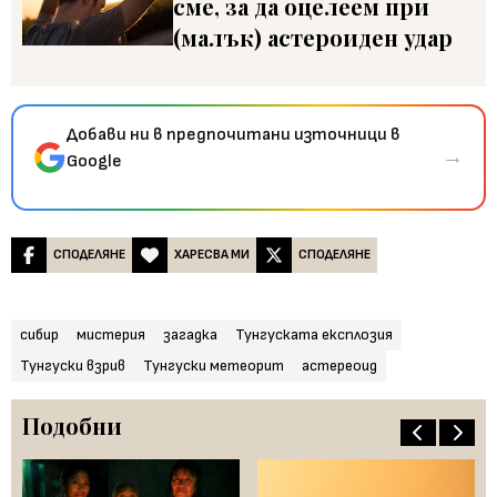
сме, за да оцелеем при
(малък) астероиден удар
Добави ни в предпочитани източници в
→
Google
СПОДЕЛЯНЕ
ХАРЕСВА МИ
СПОДЕЛЯНЕ
сибир
мистерия
загадка
Тунгуската експлозия
Тунгуски взрив
Тунгуски метеорит
астереоид
Подобни