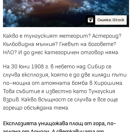
Снимка: iStock
Какво е тунгуският метеорит? Астероид?
Кълбовидна мълния? Гневът на боговете?
НЛО? И до днес категоричен отговор няма.
На 30 юни 1908 г. в небето над Сибир се
случва експлозия, която е до две хиляди пъти
по-мощна от атомната бомба в Хирошима.
Това събитие е известно като Тунгуския
взрив. Какво всъщност се случва е все още
горещо обсъждана тема.
Експлозията унищожава площ от гора, по-
голяма от Лондон. А светкавицата от