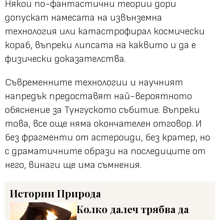
Някои по-фантастични теории дори
допускат намесата на извънземна
технология или катастрофирал космически
кораб, въпреки липсата на каквито и да е
физически доказателства.
Съвременните технологии и научният
напредък предоставят най-вероятното
обяснение за Тунгуското събитие. Въпреки
това, все още няма окончателен отговор. И
без фрагменти от астероиди, без кратер, но
с драматичните образи на последиците от
него, винаги ще има съмнения.
Истории
Природа
Колко далеч трябва да