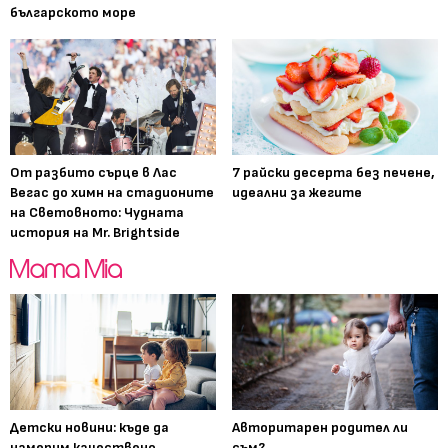
българското море
От разбито сърце в Лас
7 райски десерта без печене,
Вегас до химн на стадионите
идеални за жегите
на Световното: Чудната
история на Mr. Brightside
Детски новини: къде да
Авторитарен родител ли
намерим качествено
съм?