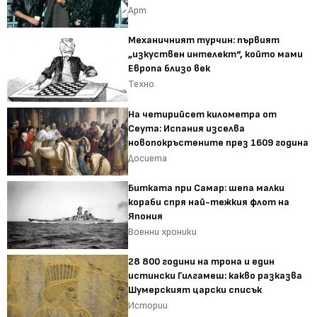
Арт
Механичният турчин: първият
„изкуствен интелект“, който мами
Европа близо век
Техно
На четирийсет километра от
Сеута: Испания изселва
новопокръстените през 1609 година
Досиета
Битката при Самар: шепа малки
кораби спря най-тежкия флот на
Япония
Военни хроники
28 800 години на трона и един
истински Гилгамеш: какво разказва
Шумерският царски списък
Истории