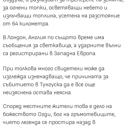
за огнени топки, осветяващи небето и
излъчващи топлина, усетена на разстояние
от 64 километра.
В Лондон, Англия по същото време има
съобщения за светкавица, а ударните вълни
са регистрирани в Западна Европа.
При толкова много свидетели може да
изглежда изненадващо, че причината за
събитието в Тунгуска да е все още
неизяснена остава неясна.
Според местните жители това е дело на
божеството Огди, бог на гръмотевиците,
чиято легенда се простира назад в