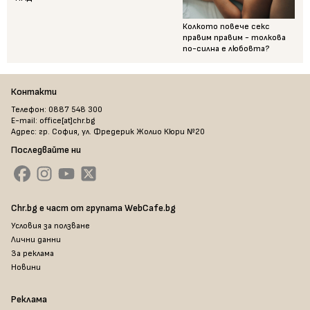
Колкото повече секс
правим правим - толкова
по-силна е любовта?
Контакти
Телефон: 0887 548 300
E-mail: office[at]chr.bg
Адрес: гр. София, ул. Фредерик Жолио Кюри №20
Последвайте ни
Chr.bg е част от групата WebCafe.bg
Условия за ползване
Лични данни
За реклама
Новини
Реклама