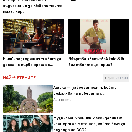
съдържание за любопитните
малки хора
И най-подходящият цвят за
"Мъртва хватка": А какъв би
дреха на първа среща е...
бил твоят сценарии?
НАЙ-ЧЕТЕНИТЕ
7 дни
30 дни
Ашока — завоевателят, който
съжалява за победата си
Личности
Музикални хроники: Легендарният
концерт на Metallica, който беляза
разпада на СССР