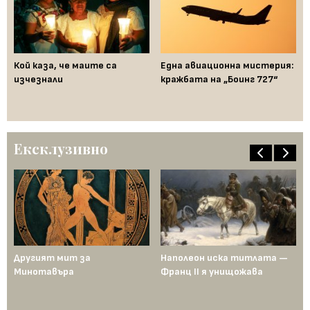
Кой каза, че маите са
Една авиационна мистерия:
Не
изчезнали
кражбата на „Боинг 727“
ме
ку
Ексклузивно
ща
Другият мит за
Наполеон иска титлата —
Пр
Минотавъра
Франц II я унищожава
Ед
од
по
ен