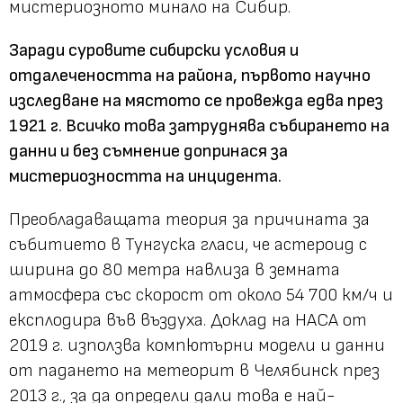
мистериозното минало на Сибир.
Заради суровите сибирски условия и
отдалечеността на района, първото научно
изследване на мястото се провежда едва през
1921 г. Всичко това затруднява събирането на
данни и без съмнение допринася за
мистериозността на инцидента.
Преобладаващата теория за причината за
събитието в Тунгуска гласи, че астероид с
ширина до 80 метра навлиза в земната
атмосфера със скорост от около 54 700 км/ч и
експлодира във въздуха. Доклад на НАСА от
2019 г. използва компютърни модели и данни
от падането на метеорит в Челябинск през
2013 г., за да определи дали това е най-