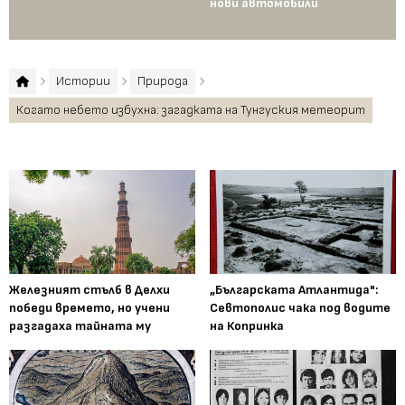
нови автомобили
Те
пр
Истории
Природа
Когато небето избухна: загадката на Тунгуския метеорит
Железният стълб в Делхи
„Българската Атлантида":
победи времето, но учени
Севтополис чака под водите
разгадаха тайната му
на Копринка