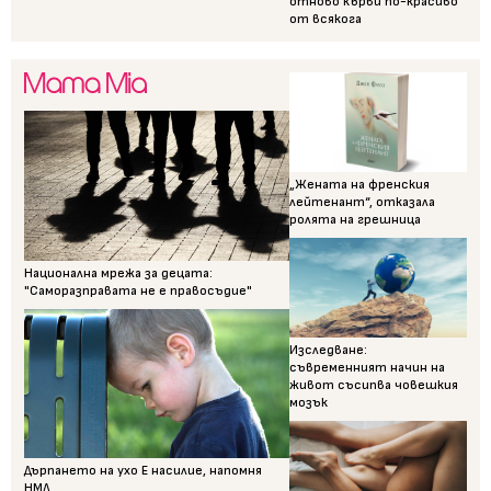
отново кърви по-красиво
от всякога
„Жената на френския
лейтенант“, отказала
ролята на грешница
Национална мрежа за децата:
"Саморазправата не е правосъдие"
Изследване:
съвременният начин на
живот съсипва човешкия
мозък
Дърпането на ухо Е насилие, напомня
НМД