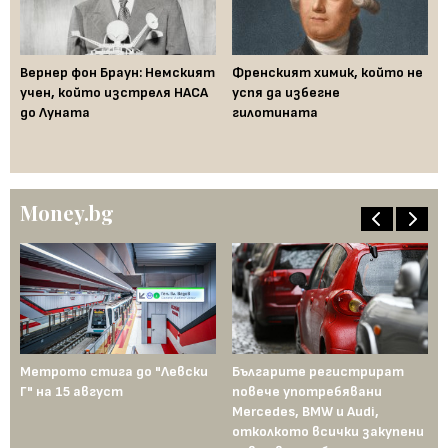
ак
Вернер фон Браун: Немският
Френският химик, който не
Ха
във
учен, който изстреля НАСА
успя да избегне
не
до Луната
гилотината
ум
Money.bg
Метрото стига до "Левски
Българите регистрират
Пр
Г" на 15 август
повече употребявани
съ
Mercedes, BMW и Audi,
ко
отколкото всички закупени
ко