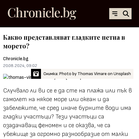
Какво представляват гладките петна в
морето?
Chronicle.bg
20.08.2024, 09:02
Снимка: Photo by Thomas Vimare on Unsplash
Случвало ли ви се е да сте на плажа или пък в
самолет на някое море или океан и да
забележите, че сред иначе бурните води има
гладки участъци? Тези участъци са
озадачаващ феномен и се оказва, че са
убежище за огромно разнообразие от малки