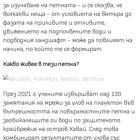
за изучаване на петната - и се оказва, че
всякакви неща - от условията на вятъра до
фазата на приливите и отливите,
движението на подпочвените води и
подводния ландшафт - може да повлияят на
начина, по който те се формират.
Какво живее в тези петна?
През 2021 г. учените извършват над 130
замятания на мрежи за улов на планктон във
вътрешността на повърхностните петна и
заобикалящите ги води по защитеното
крайбрежие на остров Хавай. След това
комбинират резултатите от улова със