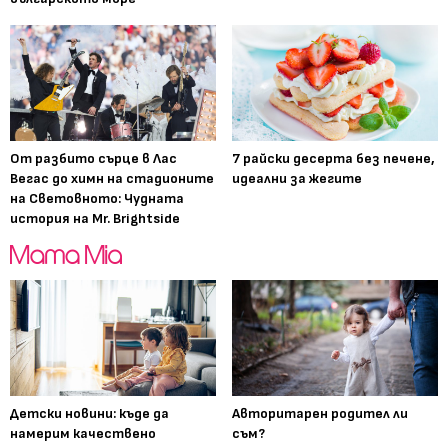
От разбито сърце в Лас
7 райски десерта без печене,
Вегас до химн на стадионите
идеални за жегите
на Световното: Чудната
история на Mr. Brightside
Детски новини: къде да
Авторитарен родител ли
намерим качествено
съм?