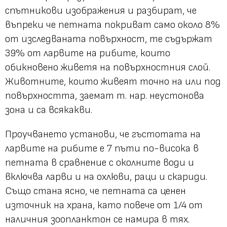
спътникови изображения и разбират, че
въпреки че петната покриват само около 8%
от изследваната повърхност, те съдържат
39% от ларвите на рибите, които
обикновено живетя на повърхностния слой.
Животните, които живеят точно на или под
повърхността, заемат т. нар. неустонова
зона и са всякакви.
Проучването установи, че гъстотата на
ларвите на рибите е 7 пъти по-висока в
петната в сравнение с околните води и
включва ларви и на охлюви, раци и скариди.
Също стана ясно, че петната са ценен
източник на храна, като повече от 1/4 от
наличния зоопланктон се намира в тях.