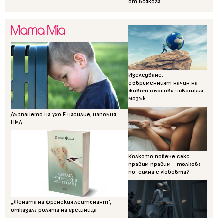
от всякога
Изследване:
съвременният начин на
живот съсипва човешкия
мозък
Дърпането на ухо Е насилие, напомня
НМД
Колкото повече секс
правим правим - толкова
по-силна е любовта?
„Жената на френския лейтенант“,
отказала ролята на грешница