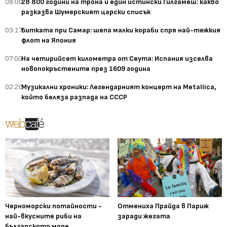
08:00
28 800 години на трона и един истински Гилгамеш: какво
разказва Шумерският царски списък
03:17
Битката при Самар: шепа малки кораби спря най-тежкия
флот на Япония
07:00
На четирийсет километра от Сеута: Испания изселва
новопокръстените през 1609 година
02:20
Музикални хроники: Легендарният концерт на Metallica,
който беляза разпада на СССР
Черноморски потайности -
Отмениха Прайда в Париж
най-вкусните риби на
заради жегата
българското море