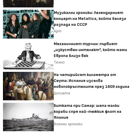
Музикални хроники: Легендарният
концерт на Metallica, който беляза
разпада на СССР
Арт
Механичният турчин: първият
„изкуствен интелект“, който мами
Европа близо век
Техно
На четирийсет километра от
Сеута: Испания изселва
новопокръстените през 1609 година
Досиета
Битката при Самар: шепа малки
кораби спря най-тежкия флот на
Япония
Военни хроники