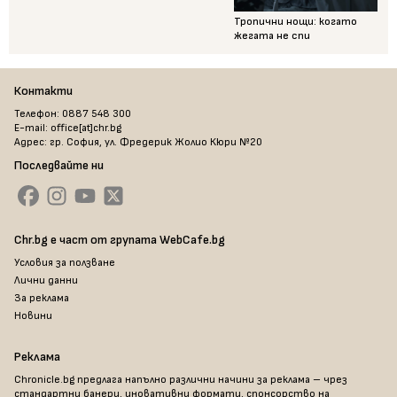
Тропични нощи: когато
жегата не спи
Контакти
Телефон: 0887 548 300
E-mail: office[at]chr.bg
Адрес: гр. София, ул. Фредерик Жолио Кюри №20
Последвайте ни
Chr.bg е част от групата WebCafe.bg
Условия за ползване
Лични данни
За реклама
Новини
Реклама
Chronicle.bg предлага напълно различни начини за реклама – чрез
стандартни банери, иновативни формати, спонсорство на