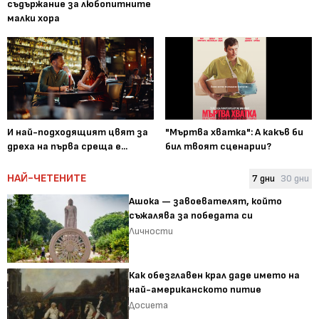
съдържание за любопитните
малки хора
И най-подходящият цвят за
"Мъртва хватка": А какъв би
дреха на първа среща е...
бил твоят сценарии?
НАЙ-ЧЕТЕНИТЕ
7 дни
30 дни
Ашока — завоевателят, който
съжалява за победата си
Личности
Как обезглавен крал даде името на
най-американското питие
Досиета