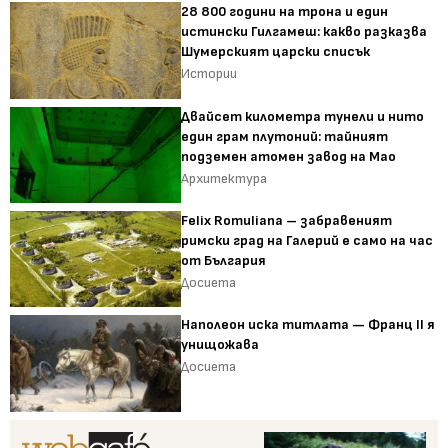
28 800 години на трона и един
истински Гилгамеш: какво разказва
Шумерският царски списък
Истории
Двайсет километра тунели и нито
един грам плутоний: тайният
подземен атомен завод на Мао
Архитектура
Felix Romuliana – забравеният
римски град на Галерий е само на час
от България
Досиета
Наполеон иска титлата — Франц II я
унищожава
Досиета