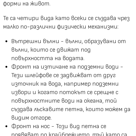
форми на живот.
Те са четири вида като всеки се създава чрез
малко по-различни физически механизми:
Вътрешни вълни - вълни, образувани от
вълни, които се движат под
повърхността на водата.
Фронт на изтичане на подземни води -
Тези шлейфове се задвижват от друг
източник на вода, например подземни
извори и когато потокът се срещне с
повърхностните води на океана, той
създава лъскавите петна, които можем да
видим отгоре.
Фронт на нос - Този вид петна се
появяват по крайбрежието, тъй като са