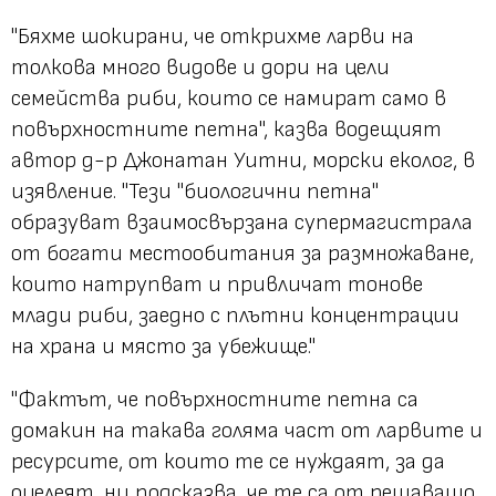
"Бяхме шокирани, че открихме ларви на
толкова много видове и дори на цели
семейства риби, които се намират само в
повърхностните петна", казва водещият
автор д-р Джонатан Уитни, морски еколог, в
изявление. "Тези "биологични петна"
образуват взаимосвързана супермагистрала
от богати местообитания за размножаване,
които натрупват и привличат тонове
млади риби, заедно с плътни концентрации
на храна и място за убежище."
"Фактът, че повърхностните петна са
домакин на такава голяма част от ларвите и
ресурсите, от които те се нуждаят, за да
оцелеят, ни подсказва, че те са от решаващо