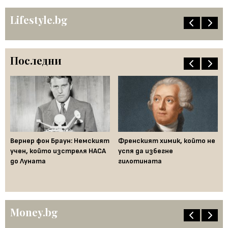
Lifestyle.bg
Последни
ак
Вернер фон Браун: Немският
Френският химик, който не
Ха
във
учен, който изстреля НАСА
успя да избегне
не
до Луната
гилотината
ум
Money.bg