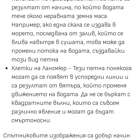
резултат от начина, по който водата
тече около неравната земна маса.
Например, ако една скала се издава в
морето, последвана от залив, който се
влива навътре в сушата, това може да
промени потока на водата, създавайки
този вид петна.
Клетки на Лангмюр - Тези петна понякога
могат да се появят в успоредни линии и
са резултат от вятъра, който променя
движението на водата. Да не се бъркат с
квадратните вълни
, които са съвсем
различно явление и могат да бъдат
смъртоносни.
Спътниковите изображения са добър начин