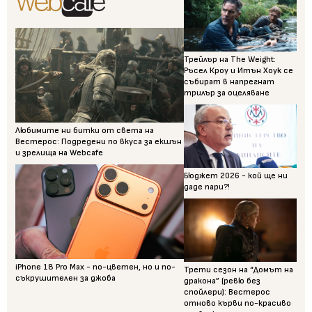
Трейлър на The Weight:
Ръсел Кроу и Итън Хоук се
събират в напрегнат
трилър за оцеляване
Любимите ни битки от света на
Вестерос: Подредени по вкуса за екшън
и зрелища на Webcafe
Бюджет 2026 - кой ще ни
даде пари?!
iPhone 18 Pro Max - по-цветен, но и по-
Трети сезон на “Домът на
съкрушителен за джоба
дракона” (ревю без
спойлери): Вестерос
отново кърви по-красиво