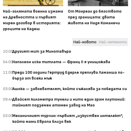
Най-голямата военна измама
От Монреал до бягството
на Древността и първият
през границата: двата
мирен договор в историята:
живота на Надя Команечи
уроците на Кадеш
Най-новото
Най-четеното
10:00
Другият мит за Минотавъра
04:00
Наполеон иска титлата — Франц II я унищожава
11:00
Преди 100 години Гертруд Едерле преплува Ламанша по-
бързо от всеки мъж
03:00
Ашока — завоевателят, който съжалява за победата си
09:44
Двайсет километра тунели и нито един грам плутоний:
тайният подземен атомен завод на Мао
03:00
Механичният турчин: първият „изкуствен интелект“,
който мами Европа близо век