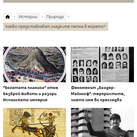
Истории
Природа
Какво представляват гладките петна в морето?
"Богатата планина" отне
Феноменът „Баадер-
безброй животи и разори
Майнхоф": терористите,
Испанската империя
чието име ви преследва