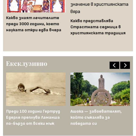
Какво знаят лечителите
Какво представлява
Бо
преди 3000 години, което
Страстната седмица в
Бу
и
науката откри едва вчера
християнската традиция
на
ам
не
Ексклузивно
—
Преди 100 години Гертруд
Ашока — завоевателят,
Дв
Едерле преплува Ламанша
който съжалява за
и 
по-бързо от всеки мъж
победата си
та
за