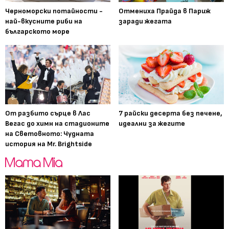
Черноморски потайности -
Отмениха Прайда в Париж
най-вкусните риби на
заради жегата
българското море
От разбито сърце в Лас
7 райски десерта без печене,
Вегас до химн на стадионите
идеални за жегите
на Световното: Чудната
история на Mr. Brightside