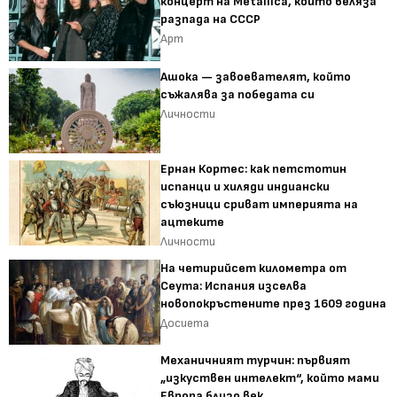
концерт на Metallica, който беляза
разпада на СССР
Арт
Ашока — завоевателят, който
съжалява за победата си
Личности
Ернан Кортес: как петстотин
испанци и хиляди индиански
съюзници сриват империята на
ацтеките
Личности
На четирийсет километра от
Сеута: Испания изселва
новопокръстените през 1609 година
Досиета
Механичният турчин: първият
„изкуствен интелект“, който мами
Европа близо век