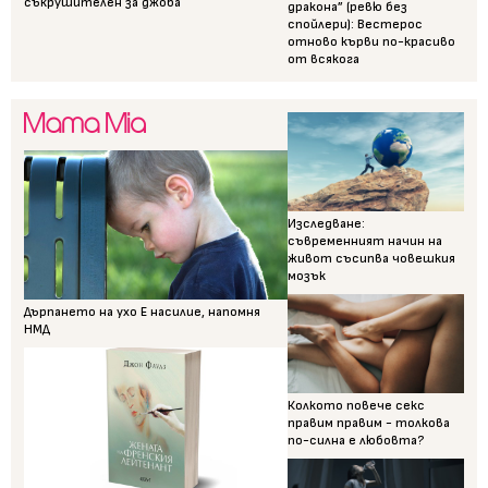
съкрушителен за джоба
дракона” (ревю без
спойлери): Вестерос
отново кърви по-красиво
от всякога
Изследване:
съвременният начин на
живот съсипва човешкия
мозък
Дърпането на ухо Е насилие, напомня
НМД
Колкото повече секс
правим правим - толкова
по-силна е любовта?