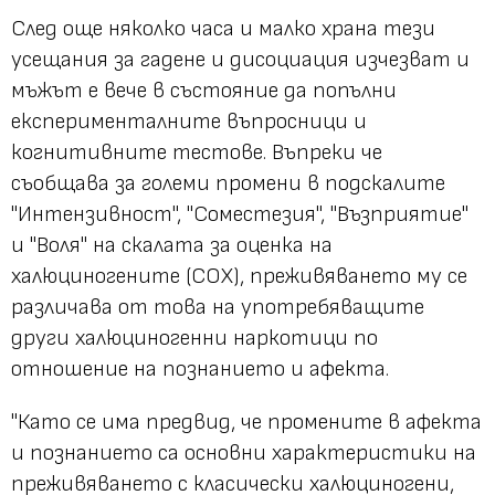
След още няколко часа и малко храна тези
усещания за гадене и дисоциация изчезват и
мъжът е вече в състояние да попълни
експерименталните въпросници и
когнитивните тестове. Въпреки че
съобщава за големи промени в подскалите
"Интензивност", "Соместезия", "Възприятие"
и "Воля" на скалата за оценка на
халюциногените (СОХ), преживяването му се
различава от това на употребяващите
други халюциногенни наркотици по
отношение на познанието и афекта.
"Като се има предвид, че промените в афекта
и познанието са основни характеристики на
преживяването с класически халюциногени,