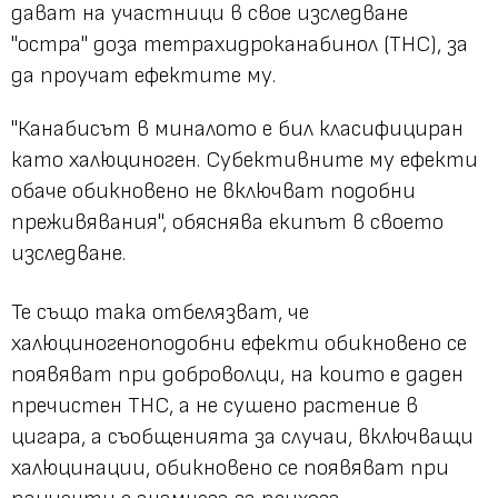
дават на участници в свое изследване
"остра" доза тетрахидроканабинол (THC), за
да проучат ефектите му.
"Канабисът в миналото е бил класифициран
като халюциноген. Субективните му ефекти
обаче обикновено не включват подобни
преживявания", обяснява екипът в своето
изследване.
Те също така отбелязват, че
халюциногеноподобни ефекти обикновено се
появяват при доброволци, на които е даден
пречистен THC, а не сушено растение в
цигара, а съобщенията за случаи, включващи
халюцинации, обикновено се появяват при