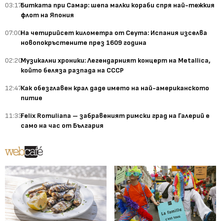
03:17
Битката при Самар: шепа малки кораби спря най-тежкия
флот на Япония
07:00
На четирийсет километра от Сеута: Испания изселва
новопокръстените през 1609 година
02:20
Музикални хроники: Легендарният концерт на Metallica,
който беляза разпада на СССР
12:47
Как обезглавен крал даде името на най-американското
питие
11:33
Felix Romuliana – забравеният римски град на Галерий е
само на час от България