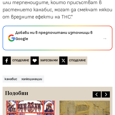
или терпеноидите, които присъстват в
растението канабис, могат да смекчат някои
от вредните ефекти на THC."
Добави ни в предпочитани източници в
→
Google
СПОДЕЛЯНЕ
ХАРЕСВА МИ
СПОДЕЛЯНЕ
канабис
халюцинации
Подобни