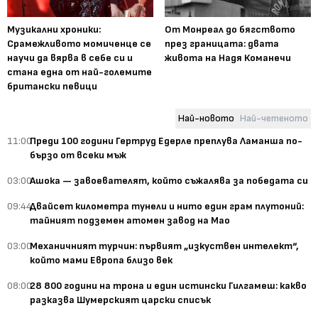
Музикални хроники:
От Монреал до бягството
Срамежливото момиченце се
през границата: двата
научи да вярва в себе си и
живота на Надя Команечи
стана една от най-големите
британски певици
Най-новото
Най-четеното
11:00
Преди 100 години Гертруд Едерле преплува Ламанша по-
бързо от всеки мъж
03:00
Ашока — завоевателят, който съжалява за победата си
09:44
Двайсет километра тунели и нито един грам плутоний:
тайният подземен атомен завод на Мао
03:00
Механичният турчин: първият „изкуствен интелект“,
който мами Европа близо век
08:00
28 800 години на трона и един истински Гилгамеш: какво
разказва Шумерският царски списък