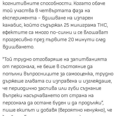
когнитивните способности. Когато обаче
той участва в четвъртата фаза на
експеримента - вдишване на изпарен
канабис, който съдържал 25 милиграма THC,
ефектите са много по-силни и се влошават
прогресивно през първите 20 минути след
вдишването.
"Той трудно отговаряше на запитванията
от персонала, не беше в състояние да
попълни въпросниците за самооценка, трудно
държеше главата си изправена и изглеждаше,
че периодично заспива или губи съзнание
въпреки насърчаването от страна на
персонала да остане буден и да продължи",
пише екипът и добавя (вероятно ненужно), че