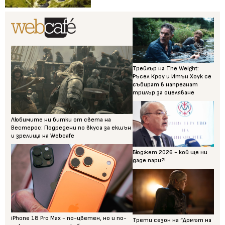
Трейлър на The Weight:
Ръсел Кроу и Итън Хоук се
събират в напрегнат
трилър за оцеляване
Любимите ни битки от света на
Вестерос: Подредени по вкуса за екшън
и зрелища на Webcafe
Бюджет 2026 - кой ще ни
даде пари?!
iPhone 18 Pro Max - по-цветен, но и по-
Трети сезон на “Домът на