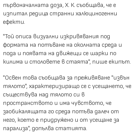
първоначалната доза, Х. К. съобщава, че е
изпитал редица странни
халюциногенни
ефекти
.
"Той описа визуални изкривявания под
формата на потъване на околната среда и
пода и появата на движещи се шарки по
килима и столовете в стаята", пише екипът.
"Освен това съобщава за преживяване "извън
тялото", характеризиращо се с усещането, че
съществува над тялото си в
пространството и има чувството, че
заобикалящата го среда потъва далеч от
него, което е придружено и от усещане за
парализа", допълва статията.