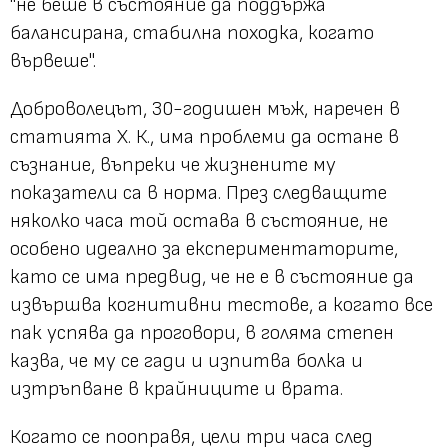
"не беше в състояние да поддържа
балансирана, стабилна походка, когато
вървеше".
Доброволецът, 30-годишен мъж, наречен в
статията Х. К., има проблеми да остане в
съзнание, въпреки че жизнените му
показатели са в норма. През следващите
няколко часа той остава в състояние, не
особено идеално за експериментаторите,
като се има предвид, че не е в състояние да
извършва когнитивни тестове, а когато все
пак успява да проговори, в голяма степен
казва, че му се гади и изпитва болка и
изтръпване в крайниците и врата.
Когато се пооправя, цели три часа след