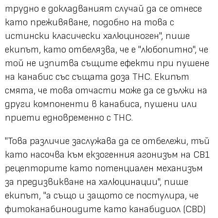
трудно е докладваният случай да се отнесе
като преживяване, подобно на това с
истински класически халюциноген", пише
екипът, като отбелязва, че е "любопитно", че
той не изпитва същите ефекти при пушене
на канабис със същата доза THC. Екипът
смята, че това отчасти може да се дължи на
други компоненти в канабиса, пушени или
приети едновременно с THC.
"Това различие заслужава да се отбележи, тъй
като насочва към екзогенния агонизъм на СВ1
рецепторите като потенциален механизъм
за предизвикване на халюцинации", пише
екипът, "а също и защото се постулира, че
фитоканабиноидите като канабидиол (CBD)