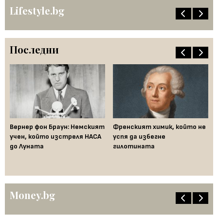
Lifestyle.bg
Последни
ак
Вернер фон Браун: Немският
Френският химик, който не
Ха
във
учен, който изстреля НАСА
успя да избегне
не
до Луната
гилотината
ум
Money.bg