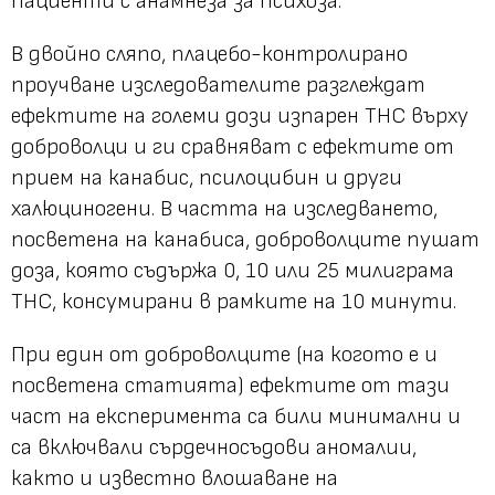
пациенти с анамнеза за психоза.
В двойно сляпо, плацебо-контролирано
проучване изследователите разглеждат
ефектите на големи дози изпарен THC върху
доброволци и ги сравняват с ефектите от
прием на канабис, псилоцибин и други
халюциногени. В частта на изследването,
посветена на канабиса, доброволците пушат
доза, която съдържа 0, 10 или 25 милиграма
THC, консумирани в рамките на 10 минути.
При един от доброволците (на когото е и
посветена статията) ефектите от тази
част на експеримента са били минимални и
са включвали сърдечносъдови аномалии,
както и известно влошаване на