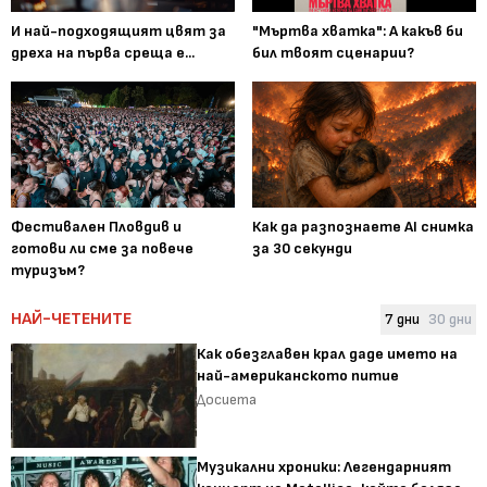
И най-подходящият цвят за
"Мъртва хватка": А какъв би
дреха на първа среща е...
бил твоят сценарии?
Фестивален Пловдив и
Как да разпознаете AI снимка
готови ли сме за повече
за 30 секунди
туризъм?
НАЙ-ЧЕТЕНИТЕ
7 дни
30 дни
Как обезглавен крал даде името на
най-американското питие
Досиета
Музикални хроники: Легендарният