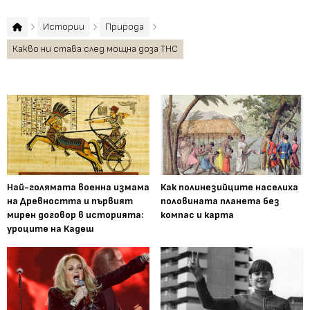
Истории
Природа
Какво ни става след мощна доза THC
Най-голямата военна измама
Как полинезийците населиха
на Древността и първият
половината планета без
мирен договор в историята:
компас и карта
уроците на Кадеш