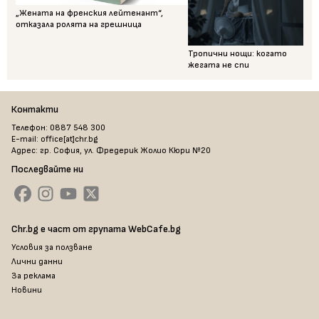
„Жената на френския лейтенант“,
отказала ролята на грешница
Тропични нощи: когато
жегата не спи
Контакти
Телефон: 0887 548 300
E-mail: office[at]chr.bg
Адрес: гр. София, ул. Фредерик Жолио Кюри №20
Последвайте ни
Chr.bg е част от групата WebCafe.bg
Условия за ползване
Лични данни
За реклама
Новини