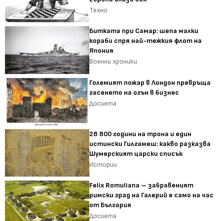
Техно
Битката при Самар: шепа малки
кораби спря най-тежкия флот на
Япония
Военни хроники
Големият пожар в Лондон превръща
гасенето на огън в бизнес
Досиета
28 800 години на трона и един
истински Гилгамеш: какво разказва
Шумерският царски списък
Истории
Felix Romuliana – забравеният
римски град на Галерий е само на час
от България
Досиета