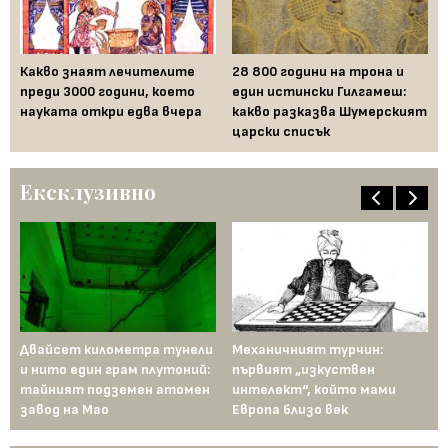
Ко
су
Какво знаят лечителите
28 800 години на трона и
го
е
преди 3000 години, което
един истински Гилгамеш:
науката откри едва вчера
какво разказва Шумерският
царски списък
Ексклузивно
Двайсет километра тунели
Механичният турчин:
28
и нито един грам плутоний:
първият „изкуствен
ед
тайният подземен атомен
интелект“, който мами
ка
завод на Мао
Европа близо век
ца