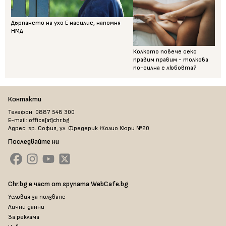
Дърпането на ухо Е насилие, напомня
НМД
Колкото повече секс
правим правим - толкова
по-силна е любовта?
Контакти
Телефон: 0887 548 300
E-mail: office[at]chr.bg
Адрес: гр. София, ул. Фредерик Жолио Кюри №20
Последвайте ни
Chr.bg е част от групата WebCafe.bg
Условия за ползване
Лични данни
За реклама