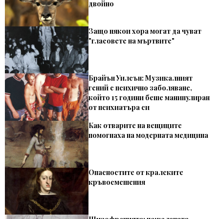
двойно
Защо някои хора могат да чуват
"гласовете на мъртвите"
Брайън Уилсън: Музикалният
гений с психично заболяване,
който 15 години беше манипулиран
от психиатъра си
Как отварите на вещиците
помогнаха на модерната медицина
Опасностите от кралските
кръвосмешения