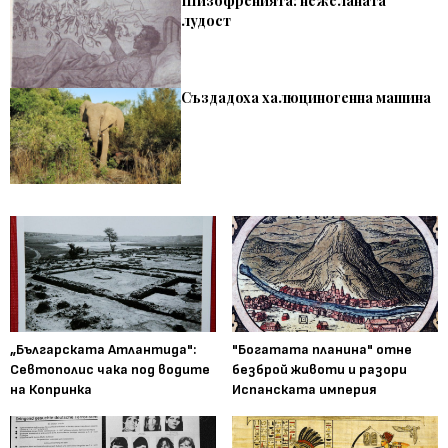
Шизофренията: нежеланата
лудост
Създадоха халюциногенна машина
„Българската Атлантида":
"Богатата планина" отне
Севтополис чака под водите
безброй животи и разори
на Копринка
Испанската империя