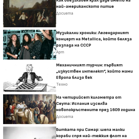
Как обезглавен крал даде името на
най-американското питие
Досиета
Музикални хроники: Легендарният
концерт на Metallica, който беляза
разпада на СССР
Арт
Механичният турчин: първият
„изкуствен интелект“, който мами
Европа близо век
Техно
На четирийсет километра от
Сеута: Испания изселва
новопокръстените през 1609 година
Досиета
Битката при Самар: шепа малки
кораби спря най-тежкия флот на