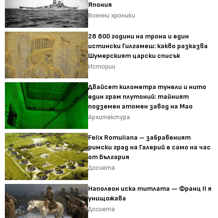
Япония
Военни хроники
28 800 години на трона и един
истински Гилгамеш: какво разказва
Шумерският царски списък
Истории
Двайсет километра тунели и нито
един грам плутоний: тайният
подземен атомен завод на Мао
Архитектура
Felix Romuliana – забравеният
римски град на Галерий е само на час
от България
Досиета
Наполеон иска титлата — Франц II я
унищожава
Досиета