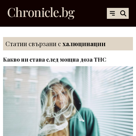
Статии свързани с
халюцинации
Какво ни става след мощна доза THC