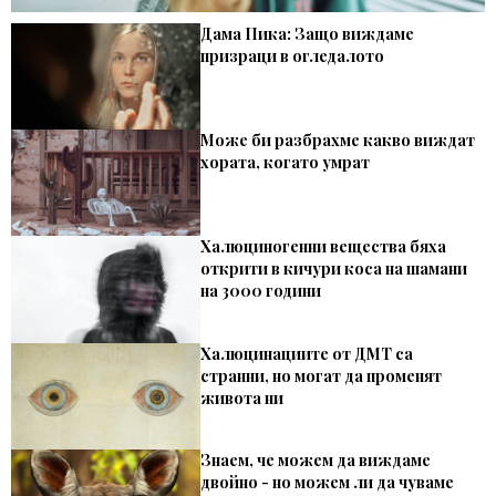
Дама Пика: Защо виждаме
призраци в огледалото
Може би разбрахме какво виждат
хората, когато умрат
Халюциногенни вещества бяха
открити в кичури коса на шамани
на 3000 години
Халюцинациите от ДМТ са
странни, но могат да променят
живота ни
Знаем, че можем да виждаме
двойно - но можем ли да чуваме