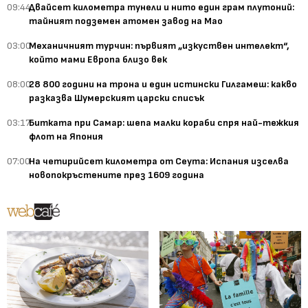
09:44
Двайсет километра тунели и нито един грам плутоний:
тайният подземен атомен завод на Мао
03:00
Механичният турчин: първият „изкуствен интелект“,
който мами Европа близо век
08:00
28 800 години на трона и един истински Гилгамеш: какво
разказва Шумерският царски списък
03:17
Битката при Самар: шепа малки кораби спря най-тежкия
флот на Япония
07:00
На четирийсет километра от Сеута: Испания изселва
новопокръстените през 1609 година