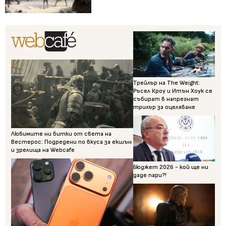
Трейлър на The Weight:
Ръсел Кроу и Итън Хоук се
събират в напрегнат
трилър за оцеляване
Любимите ни битки от света на
Вестерос: Подредени по вкуса за екшън
и зрелища на Webcafe
Бюджет 2026 - кой ще ни
даде пари?!