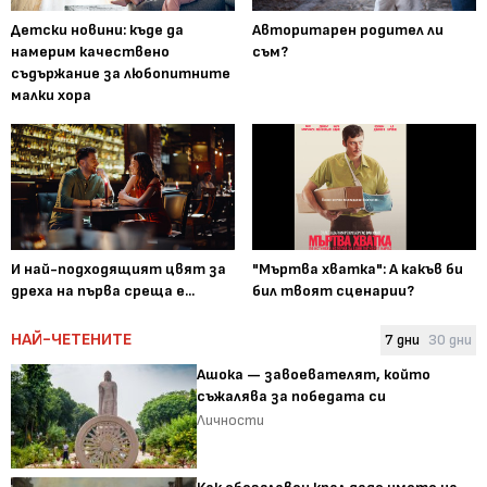
Детски новини: къде да
Авторитарен родител ли
намерим качествено
съм?
съдържание за любопитните
малки хора
И най-подходящият цвят за
"Мъртва хватка": А какъв би
дреха на първа среща е...
бил твоят сценарии?
НАЙ-ЧЕТЕНИТЕ
7 дни
30 дни
Ашока — завоевателят, който
съжалява за победата си
Личности