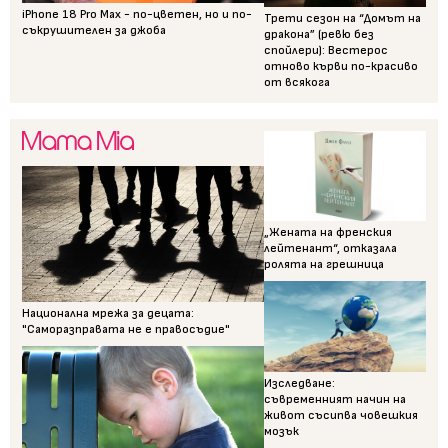
iPhone 18 Pro Max - по-цветен, но и по-
Трети сезон на “Домът на
съкрушителен за джоба
дракона” (ревю без
спойлери): Вестерос
отново кърви по-красиво
от всякога
„Жената на френския
лейтенант“, отказала
ролята на грешница
Национална мрежа за децата:
"Саморазправата не е правосъдие"
Изследване:
съвременният начин на
живот съсипва човешкия
мозък