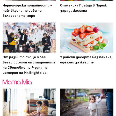
Черноморски потайности -
Отмениха Прайда в Париж
най-вкусните риби на
заради жегата
българското море
От разбито сърце в Лас
7 райски десерта без печене,
Вегас до химн на стадионите
идеални за жегите
на Световното: Чудната
история на Mr. Brightside