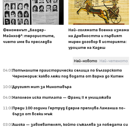
Феноменът „Баадер-
Най-голямата военна измама
Майнхоф": терористите,
на Древността и първият
чието име ви преследва
мирен договор в историята:
уроците на Кадеш
Най-новото
Най-четеното
04:00
Потъналите праисторически селища по българското
Черноморие: какво лежи под водата от Варна до Китен
10:00
Другият мит за Минотавъра
04:00
Наполеон иска титлата — Франц II я унищожава
11:00
Преди 100 години Гертруд Едерле преплува Ламанша по-
бързо от всеки мъж
03:00
Ашока — завоевателят, който съжалява за победата си