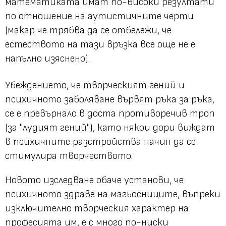
математиката имат по-високи резултати
по отношение на аутистичните черти
(макар че трябва да се отбележи, че
естеството на тази връзка все още не е
напълно изяснено).
Убеждението, че творческият гений и
психичното заболяване вървят ръка за ръка,
се е превърнало в доста противоречив троп
(за "лудият гений"), като някои дори виждат
в психичните разстройства начин да се
стимулира творчеството.
Новото изследване обаче установи, че
психичното здраве на магьосниците, въпреки
изключително творческия характер на
професията им, е с много по-ниски