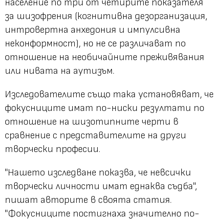
население по три от четирите показателя
за шизофрения (когнитивна дезорганизация,
интровертна анхедония и импулсивна
неконформност), но не се различават по
отношение на необичайните преживявания
или нивата на аутизъм.
Изследователите също така установяват, че
фокусниците имат по-ниски резултати по
отношение на шизотипните черти в
сравнение с представителите на други
творчески професии.
"Нашето изследване показва, че невсички
творчески личности имат еднаква съдба",
пишат авторите в своята статия.
"Фокусниците постигнаха значително по-