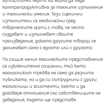
аутистични черти би могла да бъде
контрапродуктивна за техните изпълнения
и технически умения. Тези сценични
изпълнители са необичайни сред
творческите групи с това, че често
създават и изпълняват своите
произведения, докато другите творци се
занимават само с едното или с другото.
По същия начин магическите представления
са изключително социални, тъй като
магьосникът трябва не само да разчита
публиката, но и да си сътрудничи с други
магьосници и асистенти, както и да
договаря отношения със собствениците на
заведения, където ще представя.