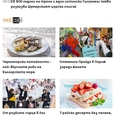
08:00
28 800 години на трона и един истински Гилгамеш: какво
разказва Шумерският царски списък
Черноморски потайности -
Отмениха Прайда в Париж
най-вкусните риби на
заради жегата
българското море
От разбито сърце в Лас
7 райски десерта без печене,