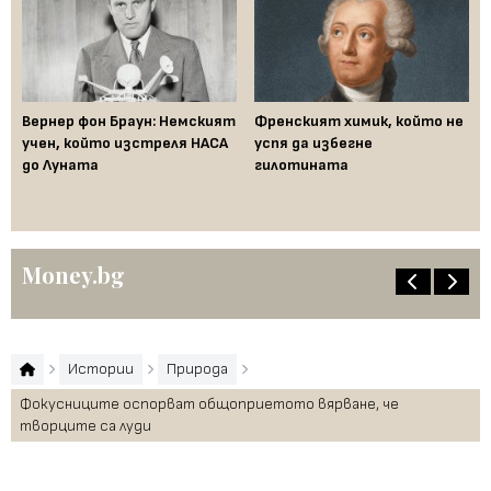
ак
Вернер фон Браун: Немският
Френският химик, който не
Ха
във
учен, който изстреля НАСА
успя да избегне
не
до Луната
гилотината
ум
Money.bg
Истории
Природа
Фокусниците оспорват общоприетото вярване, че
творците са луди