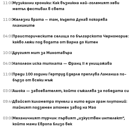
11:00
Музикални хроники: Как възникна най-големият хеви
метъл фестивал в света
11:00
Железни врата – там, където Дунав покорява
планините
04:00
Праисторическите селища по българското Черноморие:
какво лежи под водата от Варна до Китен
10:00
Другият мит за Минотавъра
04:00
Наполеон иска титлата — Франц II я унищожава
11:00
Преди 100 години Гертруд Едерле преплува Ламанша по-
бързо от всеки мъж
03:00
Ашока — завоевателят, който съжалява за победата си
09:44
Двайсет километра тунели и нито един грам плутоний:
тайният подземен атомен завод на Мао
03:00
Механичният турчин: първият „изкуствен интелект“,
който мами Европа близо век