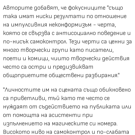
Авторите добавят, че фокусниците "също
така имат ниски резултати по отношение
на импулсивния неконформизъм - черта,
която се свързва с антисоциално поведение и
по-нисък самоконтрол. Тези черти са ценни за
много творчески групи като писатели,
поети и комици, чиито творчески действия
често са остри и предизвикват
общоприетите обществени разбирания."
"Личностите им на сцената също обикновено
са приветливи, тъй като те често се
нуждаят от съдействието на публиката или
от помощта на асистенти при
изпълнението на магическите си номера.
Високото ниво на самоконтрол и по-слабата