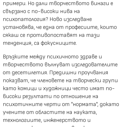
примери. Но дали творчеството винаги е
свързано с по-високи нива на
психопатология? Ново изследване
установява, че една от професиите, които
сякаш се противопоставят на тази
тенденция, са фокусниците.
Връзките между психичното здраве и
творчеството вълнуват изследователите
от десетилетия. Предишни проучвания
показват, че членовете на творчески групи
като комици и художници често имат по-
високи резултати по отношение на
психотичните черти от "нормата", докато
учените от областите на науката,
технологиите, инженерството и