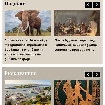
Подобни
Ис
Ловът на слонове – между
Ако се будите в три през
пл
традицията, трофеите и
нощта, може би следвате
ма
борбата за опазване на
ритъма на прадедите ни
ок
един от символите на
дивата природа
Ексклузивно