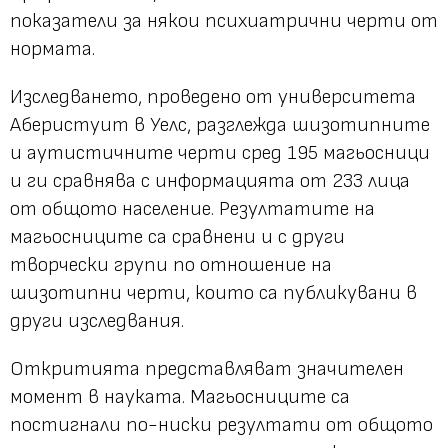
показатели за някои психиатрични черти от
нормата.
Изследването, проведено от университета
Аберистуит в Уелс, разглежда шизотипните
и аутистичните черти сред 195 магьосници
и ги сравнява с информацията от 233 лица
от общото население. Резултатите на
магьосниците са сравнени и с други
творчески групи по отношение на
шизотипни черти, които са публикувани в
други изследвания.
Откритията представляват значителен
момент в науката. Магьосниците са
постигнали по-ниски резултати от общото