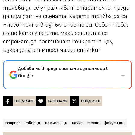
трябва да се упражняват старателно, преди
да излязат на сцената, където трябва да са
много точни в изпълнението си. Освен това,
също като учените, магьосниците се
стремят да постигнат конкретна цел,
изградена от много малки стъпки."
Добави ни в предпочитани източници в
→
Google
СПОДЕЛЯНЕ
ХАРЕСВА МИ
СПОДЕЛЯНЕ
природа
творци
магьосници
наука
техно
фокусници