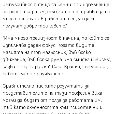
импулсивност също са ценни при изпълнение
на репертоара им, тъй като те трябва да са
много прецизни в работата си, за да се
получат добре триковете."
"Има много прецизност в начина, по който се
изпълнява даден фокус. Когато видите
магията на топ магьосник, във всяко
движение, във всяка дума има смисъл и мисъл",
казва пред "Гардиън" Сара Красън, фокусница,
работила по проучването.
Сравнително ниските резултати за
представителите на тази професия биха
могли да бъдат от полза за работата им,
тъй като склонността към психотични и