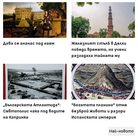
Дава се ананас под наем
Железният стълб в Делхи
победи времето, но учени
разгадаха тайната му
„Българската Атлантида":
"Богатата планина" отне
Севтополис чака под водите
безброй животи и разори
на Копринка
Испанската империя
Най-новото