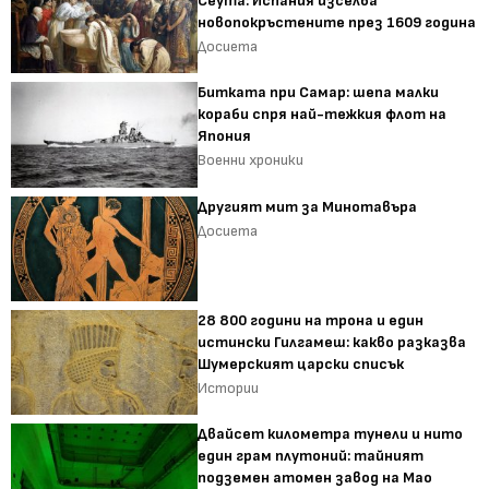
Сеута: Испания изселва
новопокръстените през 1609 година
Досиета
Битката при Самар: шепа малки
кораби спря най-тежкия флот на
Япония
Военни хроники
Другият мит за Минотавъра
Досиета
28 800 години на трона и един
истински Гилгамеш: какво разказва
Шумерският царски списък
Истории
Двайсет километра тунели и нито
един грам плутоний: тайният
подземен атомен завод на Мао