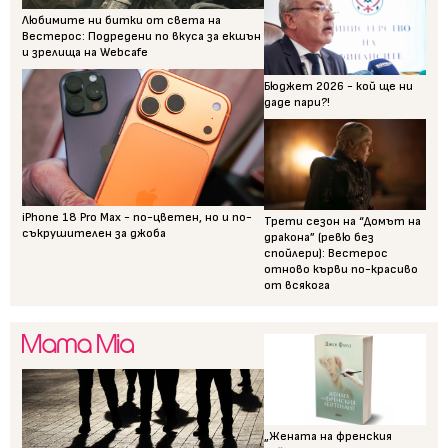
Любимите ни битки от света на
Вестерос: Подредени по вкуса за екшън
и зрелища на Webcafe
Бюджет 2026 - кой ще ни
даде пари?!
iPhone 18 Pro Max - по-цветен, но и по-
Трети сезон на “Домът на
съкрушителен за джоба
дракона” (ревю без
спойлери): Вестерос
отново кърви по-красиво
от всякога
„Жената на френския