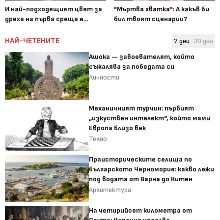
И най-подходящият цвят за
"Мъртва хватка": А какъв би
дреха на първа среща е...
бил твоят сценарии?
НАЙ-ЧЕТЕНИТЕ
7 дни
30 дни
Ашока — завоевателят, който
съжалява за победата си
Личности
Механичният турчин: първият
„изкуствен интелект“, който мами
Европа близо век
Техно
Праисторическите селища по
българското Черноморие: какво лежи
под водата от Варна до Китен
Архитектура
На четирийсет километра от