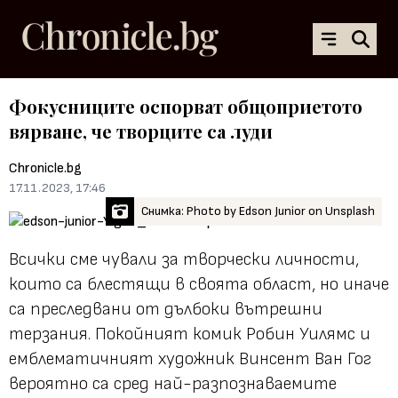
Фокусниците оспорват общоприетото
вярване, че творците са луди
Chronicle.bg
17.11.2023, 17:46
Снимка: Photo by Edson Junior on Unsplash
Всички сме чували за творчески личности,
които са блестящи в своята област, но иначе
са преследвани от дълбоки вътрешни
терзания. Покойният комик Робин Уилямс и
емблематичният художник Винсент Ван Гог
вероятно са сред най-разпознаваемите