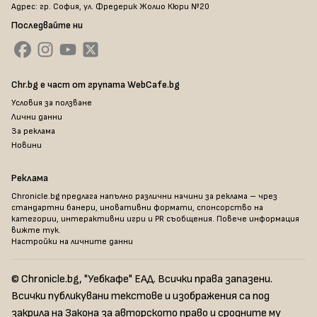
Адрес: гр. София, ул. Фредерик Жолио Кюри №20
Последвайте ни
Chr.bg е част от групата WebCafe.bg
Условия за ползване
Лични данни
За реклама
Новини
Реклама
Chronicle.bg предлага напълно различни начини за реклама – чрез
стандартни банери, иновативни формати, спонсорство на
категории, интерактивни игри и PR съобщения. Повече информация
вижте тук
.
Настройки на личните данни
© Chronicle.bg, "Уебкафе" ЕАД. Всички права запазени.
Всички публикувани текстове и изображения са под
закрила на Закона за авторското право и сродните му