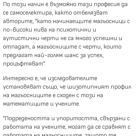
По този начин е възможно тази професия да
се
самоселектира
, както отбелязват
авторите, "като начинаещите магьосници с
по-високи нива на психотични и
аутистични черти не са много успешни и
отпадат, а магьосниците с черти, които
предлагат най-голям шанс за успех,
процъфтяват".
Интересно е, че изследователите
установяват също, че шизотипният профил
на магьосниците е сходен с този на
математиците и учените.
"Подредеността и упоритостта, свързани с
работата на учените, могат да се сравнят с
работата на магьосниците, защото те