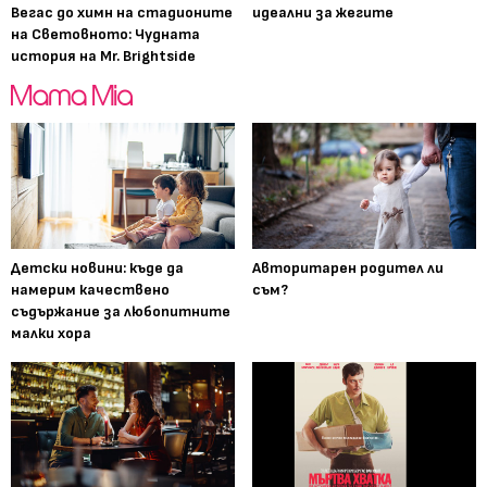
Вегас до химн на стадионите
идеални за жегите
на Световното: Чудната
история на Mr. Brightside
Детски новини: къде да
Авторитарен родител ли
намерим качествено
съм?
съдържание за любопитните
малки хора