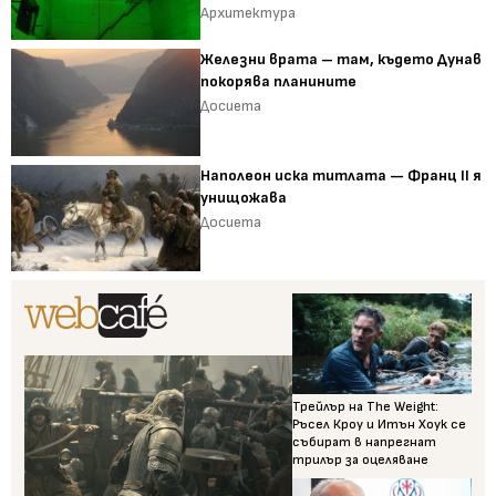
Архитектура
Железни врата – там, където Дунав
покорява планините
Досиета
Наполеон иска титлата — Франц II я
унищожава
Досиета
Трейлър на The Weight:
Ръсел Кроу и Итън Хоук се
събират в напрегнат
трилър за оцеляване