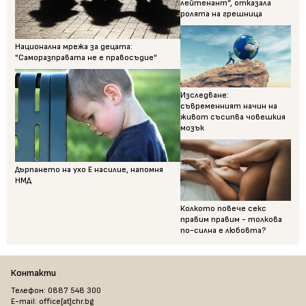
лейтенант“, отказала
ролята на грешница
Национална мрежа за децата:
"Саморазправата не е правосъдие"
Изследване:
съвременният начин на
живот съсипва човешкия
мозък
Дърпането на ухо Е насилие, напомня
НМД
Колкото повече секс
правим правим - толкова
по-силна е любовта?
Контакти
Телефон: 0887 548 300
E-mail: office[at]chr.bg