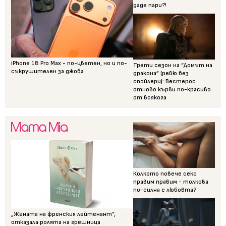
даде пари?!
iPhone 18 Pro Max - по-цветен, но и по-
Трети сезон на “Домът на
съкрушителен за джоба
дракона” (ревю без
спойлери): Вестерос
отново кърви по-красиво
от всякога
Колкото повече секс
правим правим - толкова
по-силна е любовта?
„Жената на френския лейтенант“,
отказала ролята на грешница