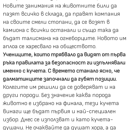
Новите занимания на животните били да
пазят всичко в склада, да правят компания
на своите смели стопани, да се возят в
камиона с всички останали и също така да
бъдат талисмана на огнеборците. Новото им
аплоа се харесвало на обществото.
Учениците, които трябвало да видят от първа
ръка правилата за безопасност ги изпълнявали
именно с кучета. С времето станало ясно, че
далматинците започнали да губят позиции.
Колегите им решили да се доверяват и на
други породи. Без значение каква порода
животно е избрано на финала, тези кучета
винаги ще бъдат първия и най-специален
избор. Днес се използват и като кучета-
душачи. Не очаквайте да душат хора, а да