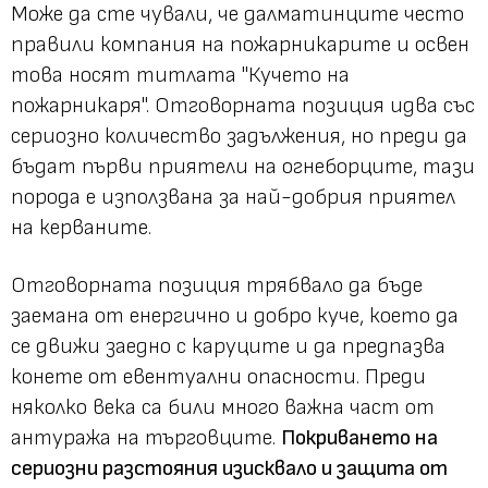
Може да сте чували, че далматинците често
правили компания на пожарникарите и освен
това носят титлата "Кучето на
пожарникаря". Отговорната позиция идва със
сериозно количество задължения, но преди да
бъдат първи приятели на огнеборците, тази
порода е използвана за най-добрия приятел
на керваните.
Отговорната позиция трябвало да бъде
заемана от енергично и добро куче, което да
се движи заедно с каруците и да предпазва
конете от евентуални опасности. Преди
няколко века са били много важна част от
антуража на търговците.
Покриването на
сериозни разстояния изисквало и защита от