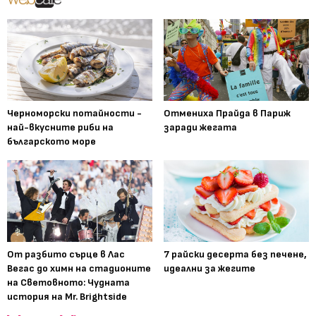
Черноморски потайности -
Отмениха Прайда в Париж
най-вкусните риби на
заради жегата
българското море
От разбито сърце в Лас
7 райски десерта без печене,
Вегас до химн на стадионите
идеални за жегите
на Световното: Чудната
история на Mr. Brightside