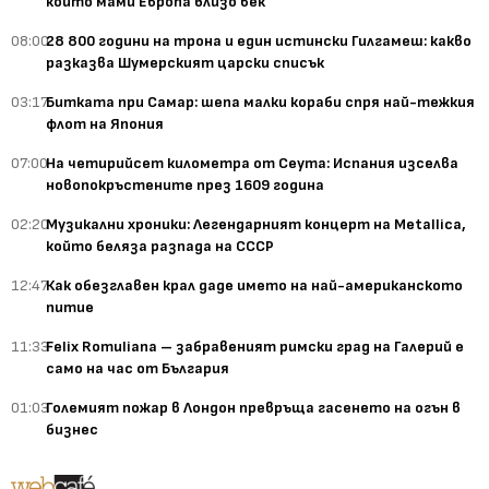
който мами Европа близо век
08:00
28 800 години на трона и един истински Гилгамеш: какво
разказва Шумерският царски списък
03:17
Битката при Самар: шепа малки кораби спря най-тежкия
флот на Япония
07:00
На четирийсет километра от Сеута: Испания изселва
новопокръстените през 1609 година
02:20
Музикални хроники: Легендарният концерт на Metallica,
който беляза разпада на СССР
12:47
Как обезглавен крал даде името на най-американското
питие
11:33
Felix Romuliana – забравеният римски град на Галерий е
само на час от България
01:03
Големият пожар в Лондон превръща гасенето на огън в
бизнес