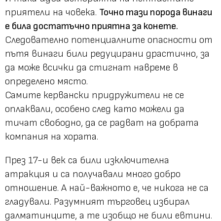
приятели на човека.
Точно тази порода винаги
е била достатъчно приятна за конете.
Следователно потенциалните опасности от
пътя винаги били редуцирани драстично, за
да може всички да стигнат навреме в
определено място.
Самите кервански придружители не се
оплаквали, особено след като можели да
тичат свободно, да се радват на добрата
компания на хората.
През 17-и век са били изключителна
атракция и са получавали много добро
отношение. А най-важното е, че никога не са
гладували. Разумният търговец избирал
далматинците, а те изобщо не били евтини.