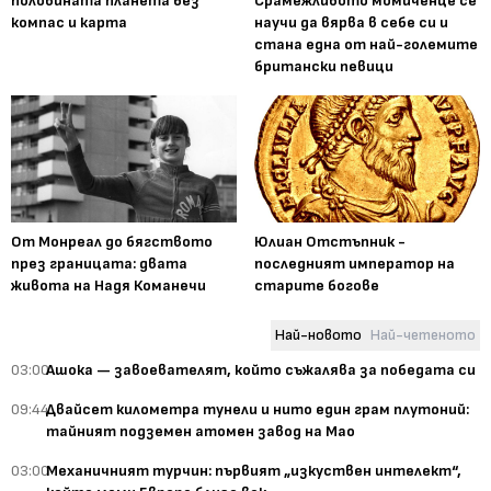
половината планета без
Срамежливото момиченце се
компас и карта
научи да вярва в себе си и
стана една от най-големите
британски певици
От Монреал до бягството
Юлиан Отстъпник -
през границата: двата
последният император на
живота на Надя Команечи
старите богове
Най-новото
Най-четеното
03:00
Ашока — завоевателят, който съжалява за победата си
09:44
Двайсет километра тунели и нито един грам плутоний:
тайният подземен атомен завод на Мао
03:00
Механичният турчин: първият „изкуствен интелект“,