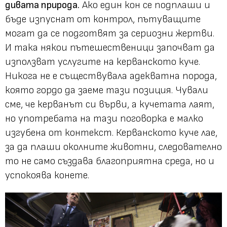
дивата природа.
Ако един кон се подплаши и
бъде изпуснат от контрол, пътуващите
могат да се подготвят за сериозни жертви.
И така някои пътешественици започват да
използват услугите на керванското куче.
Никога не е съществувала адекватна порода,
която гордо да заеме тази позиция. Чували
сме, че керванът си върви, а кучетата лаят,
но употребата на тази поговорка е малко
изгубена от контекст. Керванското куче лае,
за да плаши околните животни, следователно
то не само създава благоприятна среда, но и
успокоява конете.