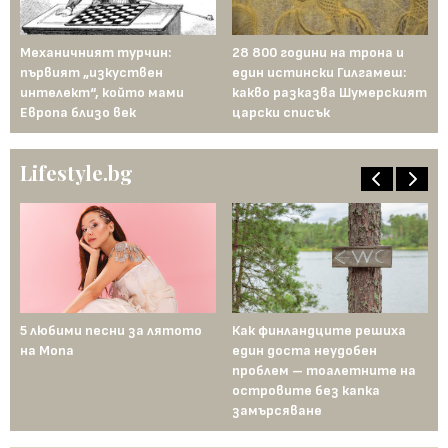
ели
Механичният турчин:
28 800 години на трона и
Би
й:
първият „изкуствен
един истински Гилгамеш:
ма
ен
интелект“, който мами
какво разказва Шумерският
те
Европа близо век
царски списък
Lifestyle.bg
5 любими песни за лятото
Как финландците решиха
5 
на Mona
един доста неудобен
на 
проблем – тоалетните на
островите без капка
замърсяване