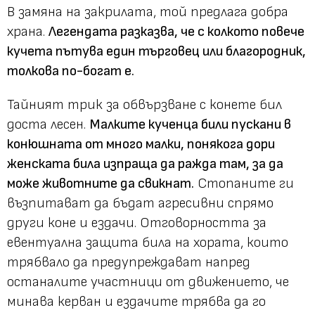
В замяна на закрилата, той предлага добра
храна.
Легендата разказва, че с колкото повече
кучета пътува един търговец или благородник,
толкова по-богат е.
Тайният трик за обвързване с конете бил
доста лесен.
Малките кученца били пускани в
конюшната от много малки, понякога дори
женската била изпраща да ражда там, за да
може животните да свикнат.
Стопаните ги
възпитават да бъдат агресивни спрямо
други коне и ездачи. Отговорността за
евентуална защита била на хората, които
трябвало да предупреждават напред
останалите участници от движението, че
минава керван и ездачите трябва да го