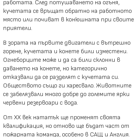
работата. След потушаването на огъня,
кучетата се връщат обратно на работното
място или почиват в конюшната при своите
приятели.
В зората на първите двигатели с вътрешно
горене, кучетата и конете били изместени.
Огнеборците може и да са били склонни в
даването на конете, но категорично
отказвали да се разделят с кучетата си.
Обществото също ги харесвало. Животните
се забелязвали много добре до големите ярки
червени резервоари с вода.
От ХХ век нататък ще променят своята
квалификация, но отново ще бъдат част от
пожарната команда, особено в САЩ и Англия.