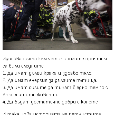
Изискванията към четириногите приятели
са били следните:
1. Да имат дълги крака и здраво тяло.
2. Да имат енергия за дългите пътища.
3. Да имат силите да тичат в едно темпо с
впрегнатите животни.
4. Да бъдат достатъчно добри с конете.
И така идва историята на петнистите