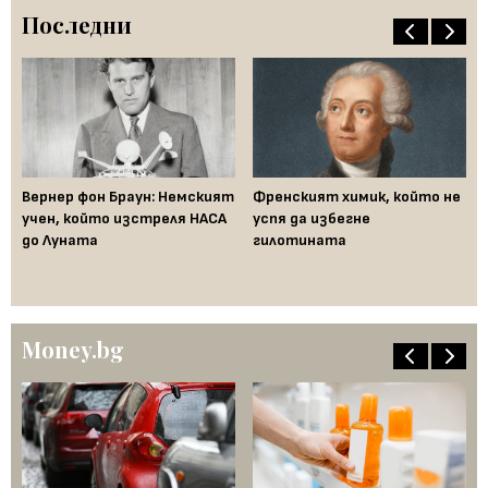
Последни
ак
Вернер фон Браун: Немският
Френският химик, който не
Ха
във
учен, който изстреля НАСА
успя да избегне
не
до Луната
гилотината
ум
Money.bg