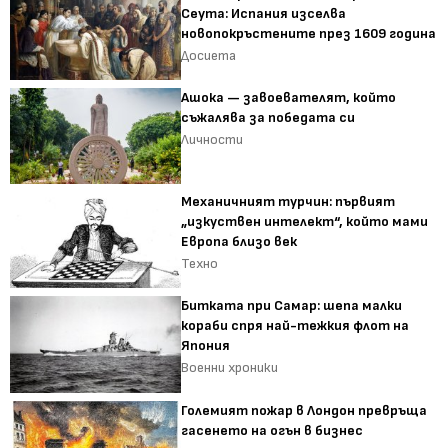
Сеута: Испания изселва
новопокръстените през 1609 година
Досиета
Ашока — завоевателят, който
съжалява за победата си
Личности
Механичният турчин: първият
„изкуствен интелект“, който мами
Европа близо век
Техно
Битката при Самар: шепа малки
кораби спря най-тежкия флот на
Япония
Военни хроники
Големият пожар в Лондон превръща
гасенето на огън в бизнес