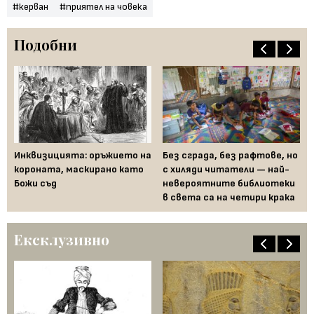
#керван
#приятел на човека
Подобни
:
Инквизицията: оръжието на
Без сграда, без рафтове, но
Ка
короната, маскирано като
с хиляди читатели — най-
им
Божи съд
невероятните библиотеки
ам
в света са на четири крака
Ексклузивно