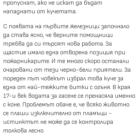
пропуснат, ако не искат да бъдат
нападнати от кучетата.
С появата на първите железници започнало
да става ясно, че верните помощници
трябва да си търсят нова работа. За
щастие имало една отворена позиция при
пожарникарите. И те много скоро останали
очаровани от тези черно-бели приятели. За
пореден път човекът избрал това куче за
една от най-тежките битки с огъня. В края
17-и век водата за гасене се пренасяла именно
с коне. Проблемът обаче е, че всяко животно
се плаши изключително от пламъци -
истинктът не може да се контролира
толкова лесно.