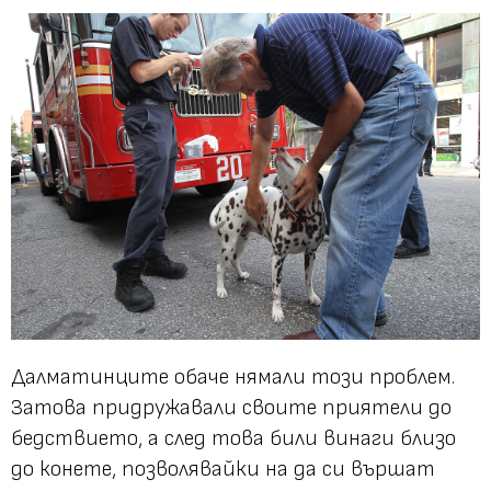
Далматинците обаче нямали този проблем.
Затова придружавали своите приятели до
бедствието, а след това били винаги близо
до конете, позволявайки на да си вършат