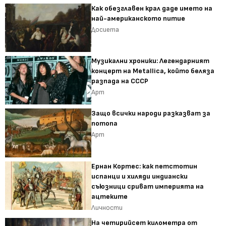
Как обезглавен крал даде името на
най-американското питие
Досиета
Музикални хроники: Легендарният
концерт на Metallica, който беляза
разпада на СССР
Арт
Защо всички народи разказват за
потопа
Арт
Ернан Кортес: как петстотин
испанци и хиляди индиански
съюзници сриват империята на
ацтеките
Личности
На четирийсет километра от