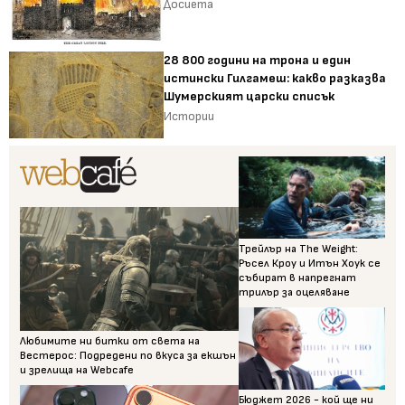
Досиета
28 800 години на трона и един
истински Гилгамеш: какво разказва
Шумерският царски списък
Истории
Трейлър на The Weight:
Ръсел Кроу и Итън Хоук се
събират в напрегнат
трилър за оцеляване
Любимите ни битки от света на
Вестерос: Подредени по вкуса за екшън
и зрелища на Webcafe
Бюджет 2026 - кой ще ни