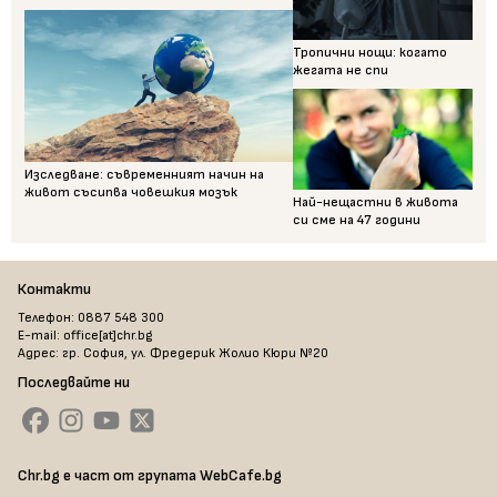
Тропични нощи: когато
жегата не спи
Изследване: съвременният начин на
живот съсипва човешкия мозък
Най-нещастни в живота
си сме на 47 години
Контакти
Телефон: 0887 548 300
E-mail: office[at]chr.bg
Адрес: гр. София, ул. Фредерик Жолио Кюри №20
Последвайте ни
Chr.bg е част от групата WebCafe.bg