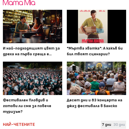
И най-подходящият цвят за
"Мъртва хватка": А какъв би
дреха на първа среща е...
бил твоят сценарии?
Фестивален Пловдив и
Десет дни и 83 концерта на
готови ли сме за повече
джаз фестивала в Банско
туризъм?
НАЙ-ЧЕТЕНИТЕ
7 дни
30 дни