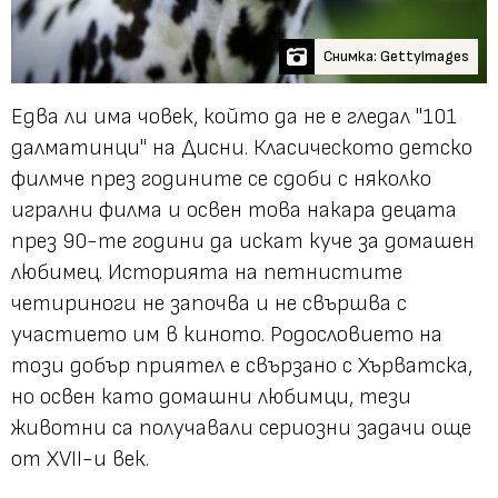
Снимка: GettyImages
Едва ли има човек, който да не е гледал "101
далматинци" на Дисни. Класическото детско
филмче през годините се сдоби с няколко
игрални филма и освен това накара децата
през 90-те години да искат куче за домашен
любимец. Историята на петнистите
четириноги не започва и не свършва с
участието им в киното. Родословието на
този добър приятел е свързано с Хърватска,
но освен като домашни любимци, тези
животни са получавали сериозни задачи още
от XVII-и век.