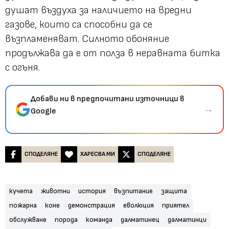
душат въздуха за наличието на вредни
газове, които са способни да се
възпламеняват. Силното обоняние
продължава да е от полза в неравната битка
с огъня.
Добави ни в предпочитани източници в
→
Google
СПОДЕЛЯНЕ
ХАРЕСВА МИ
СПОДЕЛЯНЕ
кучета
животни
история
възпитание
защита
пожарна
коне
демонстрация
еволюция
приятел
обслужване
порода
команда
далматинец
далматинци