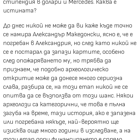
стипендия в долари и Mercedes. Каква е
истината?
До днес никой не може да ви каже къде точно
се намира Александър Македонски, ясно е, че е
погребан в Александрия, но след като никой не
се е постарал да запази картите, особено
след опожаряването му, но трябва да
признаем, че подобно археологическо
откритие може да донесе много сериозна
слава, разбира се, на този етап никой не се
опитва да се възползва от този шанс. Някои
археолози са категорични, че това е пълна
загуба на време, тази история, ако е запазена
или погребана някъде, най-вероятно ще
изисква още много години в изследване, а на
този етап дори финансирането е спряло.