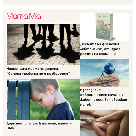
„Жената на френския
лейтенант“, отказала
ролята на грешница
Национална мрежа за децата:
"Саморазправата не е правосъдие"
Изследване:
съвременният начин на
живот съсипва човешкия
мозък
Дърпането на ухо Е насилие, напомня
НМД