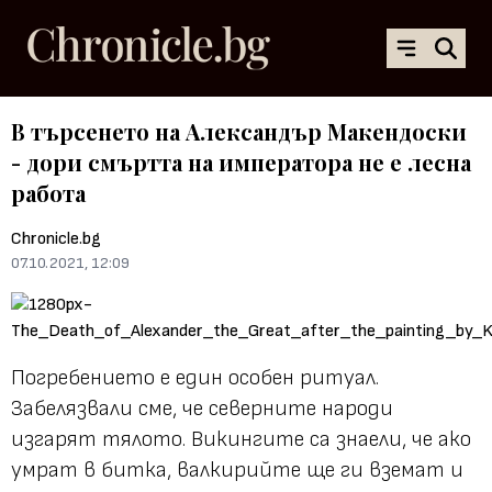
В търсенето на Александър Макендоски
- дори смъртта на императора не е лесна
работа
Chronicle.bg
07.10.2021, 12:09
Погребението е един особен ритуал.
Забелязвали сме, че северните народи
изгарят тялото. Викингите са знаели, че ако
умрат в битка, валкирийте ще ги вземат и