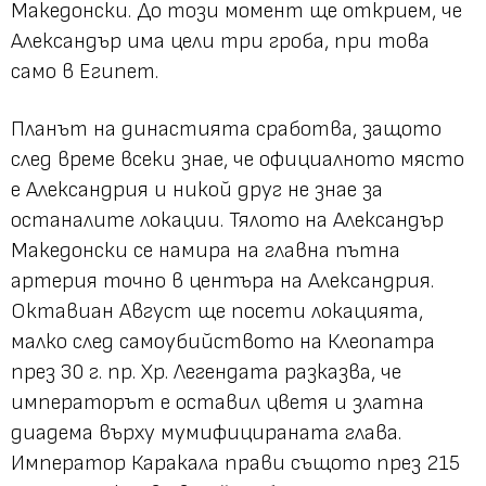
Македонски. До този момент ще открием, че
Александър има цели три гроба, при това
само в Египет.
Планът на династията сработва, защото
след време всеки знае, че официалното място
е Александрия и никой друг не знае за
останалите локации. Тялото на Александър
Македонски се намира на главна пътна
артерия точно в центъра на Александрия.
Октавиан Август ще посети локацията,
малко след самоубийството на Клеопатра
през 30 г. пр. Хр. Легендата разказва, че
императорът е оставил цветя и златна
диадема върху мумифицираната глава.
Император Каракала прави същото през 215