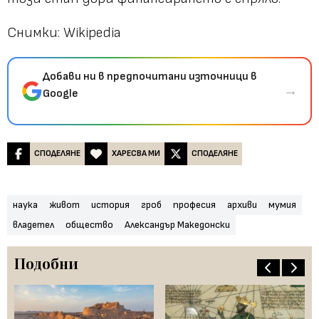
Снимки: Wikipedia
Добави ни в предпочитани източници в
→
Google
СПОДЕЛЯНЕ
ХАРЕСВА МИ
СПОДЕЛЯНЕ
наука
живот
история
гроб
професия
архиви
мумия
владетел
общество
Александър Македонски
Подобни