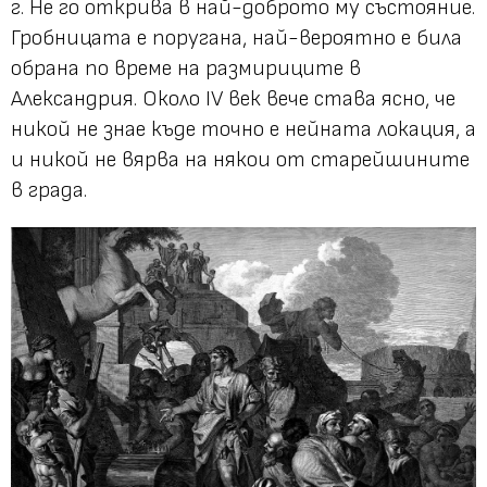
г. Не го открива в най-доброто му състояние.
Гробницата е поругана, най-вероятно е била
обрана по време на размириците в
Александрия. Около IV век вече става ясно, че
никой не знае къде точно е нейната локация, а
и никой не вярва на някои от старейшините
в града.