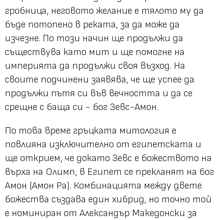
гробница, неговото желание е тялото му да
бъде потопено в реката, за да може да
изчезне. По този начин ще продължи да
съществува като мит и ще помогне на
империята да продължи своя възход. На
своите подчинени заявява, че ще успее да
продължи пътя си във вечността и да се
срещне с баща си - бог Зевс-Амон.
По това време гръцката митология е
повлияна изключително от египетската и
ще открием, че докато Зевс е божеството на
върха на Олимп, в Египет се прекланят на бог
Амон (Амон Ра). Комбинацията между двете
божества създава един хибрид, но точно той
е номиниран от Александър Македонски за