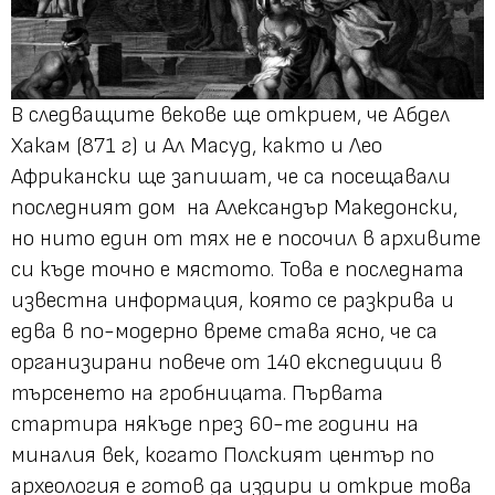
В следващите векове ще открием, че Абдел
Хакам (871 г) и Ал Масуд, както и Лео
Африкански ще запишат, че са посещавали
последният дом на Александър Македонски,
но нито един от тях не е посочил в архивите
си къде точно е мястото. Това е последната
известна информация, която се разкрива и
едва в по-модерно време става ясно, че са
организирани повече от 140 експедиции в
търсенето на гробницата. Първата
стартира някъде през 60-те години на
миналия век, когато Полският център по
археология е готов да издири и открие това