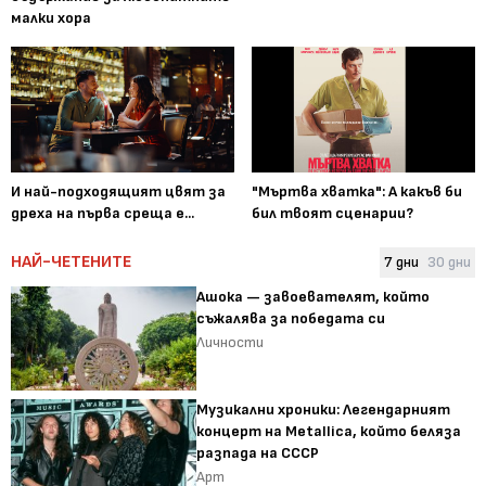
малки хора
И най-подходящият цвят за
"Мъртва хватка": А какъв би
дреха на първа среща е...
бил твоят сценарии?
НАЙ-ЧЕТЕНИТЕ
7 дни
30 дни
Ашока — завоевателят, който
съжалява за победата си
Личности
Музикални хроники: Легендарният
концерт на Metallica, който беляза
разпада на СССР
Арт