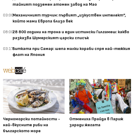
тайният подземен атомен завод на Мао
03:00
Механичният турчин: първият „изкуствен интелект“,
който мами Европа близо век
08:00
28 800 години на трона и един истински Гилгамеш: какво
разказва Шумерският царски списък
03:17
Битката при Самар: шепа малки кораби спря най-тежкия
флот на Япония
Черноморски потайности -
Отмениха Прайда в Париж
най-вкусните риби на
заради жегата
българското море