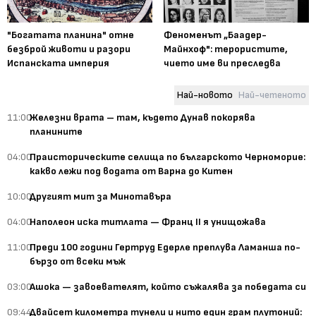
"Богатата планина" отне
Феноменът „Баадер-
безброй животи и разори
Майнхоф": терористите,
Испанската империя
чието име ви преследва
Най-новото
Най-четеното
11:00
Железни врата – там, където Дунав покорява
планините
04:00
Праисторическите селища по българското Черноморие:
какво лежи под водата от Варна до Китен
10:00
Другият мит за Минотавъра
04:00
Наполеон иска титлата — Франц II я унищожава
11:00
Преди 100 години Гертруд Едерле преплува Ламанша по-
бързо от всеки мъж
03:00
Ашока — завоевателят, който съжалява за победата си
09:44
Двайсет километра тунели и нито един грам плутоний: