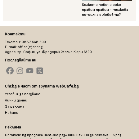
Колкото повече секс
правим правим - толкова
по-силна е любовта?
Контакти
Телефон: 0887 548 300
E-mail: office[at]chr.bg
Адрес: гр. София, ул. Фредерик Жолио Кюри №20
Последвайте ни
Chr.bg е част от групата WebCafe.bg
Условия за ползване
Лични данни
За реклама
Новини
Реклама
Chronicle.bg предлага напълно различни начини за реклама – чрез