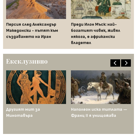
Персия след Александър
Преди Илон Мъск: най-
Fe
и
Македонски - пътят към
богатият човек, живял
за
създаването на Иран
някога, е африкански
на
владетел
Бъ
Ексклузивно
ща
Другият мит за
Наполеон иска титлата —
Пр
Минотавъра
Франц II я унищожава
Ед
од
по
ен