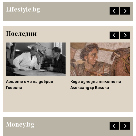
Lifestyle.bg
Последни
Лошото име на добрия
Къде изчезна тялото на
Да
Гьоринг
Александър Велики
де
ци
"п
Money.bg