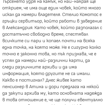
Търсенето удря на камък, но най-накрая ще
открием, че има още един човек, който много
искал да намери владетеля. Стелио Комотос е
гръцки сервитьор, който работи в заведение
в Александрия. Като човек, който разполагал с
достатъчно свободно време, спестявал
всичките си пари и копаел почти на всяка
една точка, на която може. Не е сигурно колко
точно е законно това, но пък признава, че е
успял да намери най-различни карти, да
следи различните архиви и да има
информация, която другите не са имали.
Какво е постигнал? Днес живее като
пенсионер в Атина и дори предлага на някой
да закупи архива му, като основната надежда
в това отношение е, че ще получи евентуално