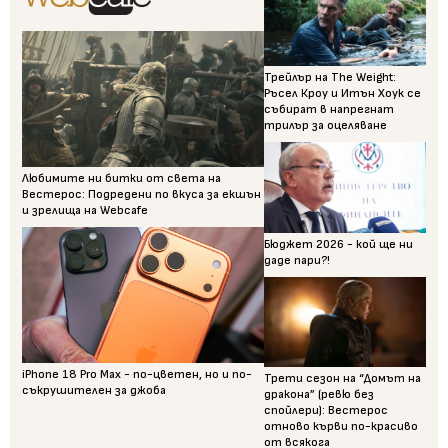
Трейлър на The Weight:
Ръсел Кроу и Итън Хоук се
събират в напрегнат
трилър за оцеляване
Любимите ни битки от света на
Вестерос: Подредени по вкуса за екшън
и зрелища на Webcafe
Бюджет 2026 - кой ще ни
даде пари?!
iPhone 18 Pro Max - по-цветен, но и по-
Трети сезон на “Домът на
съкрушителен за джоба
дракона” (ревю без
спойлери): Вестерос
отново кърви по-красиво
от всякога