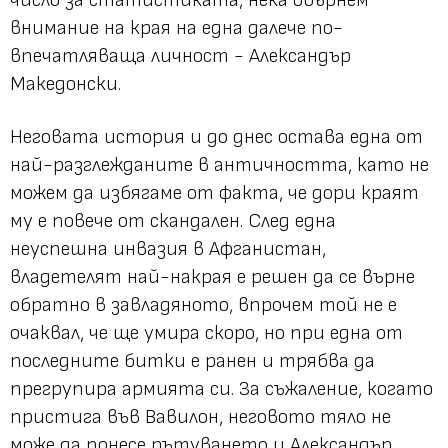
внимание на края на една далече по-
впечатляваща личност - Александър
Македонски.
Неговата история и до днес остава една от
най-разглежданите в античността, като не
можем да избягаме от факта, че дори краят
му е повече от скандален. След една
неуспешна инвазия в Афганистан,
владетелят най-накрая е решен да се върне
обратно в завладяното, впрочем той не е
очаквал, че ще умира скоро, но при една от
последните битки е ранен и трябва да
прегрупира армията си. За съжаление, когато
пристига във Вавилон, неговото тяло не
може да понесе пътуването и Александър