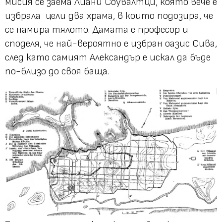
мисия се заема Лиани Соувалтци, която вече е
избрала цели два храма, в които подозира, че
се намира тялото. Дамата е професор и
споделя, че най-вероятно е избран оазис Сива,
след като самият Александър е искал да бъде
по-близо до своя баща.