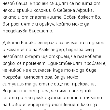
негов баща. Впрочем същият се почита от
някои гръцки колонии в Северна Африка,
както и от спартанците. Освен божество,
въпросният е и оракул, който може да
предсказва бъдещето.
Докато всички генерали са съгласни с идеята
и желанието на Александър, веднага след
неговата смърт ще открием, че плановете
рязко се променят. Единственият проблем е,
че никой не е съгласен къде точно да бъде
погребан императора. За да може
ситуацията да стане още по-прекрасна,
веднага ще открием, че няма наследник,
който да продължи започнатото и тялото
на бившия лидер е единственият ключ за