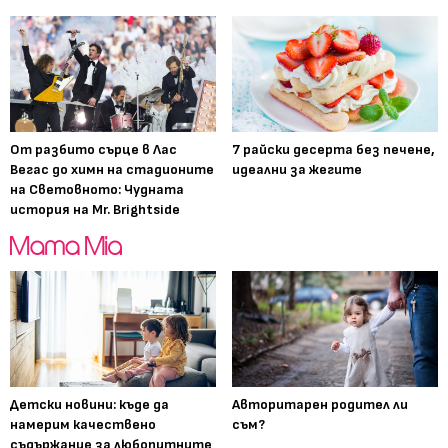
От разбито сърце в Лас
7 райски десерта без печене,
Вегас до химн на стадионите
идеални за жегите
на Световното: Чудната
история на Mr. Brightside
Детски новини: къде да
Авторитарен родител ли
намерим качествено
съм?
съдържание за любопитните