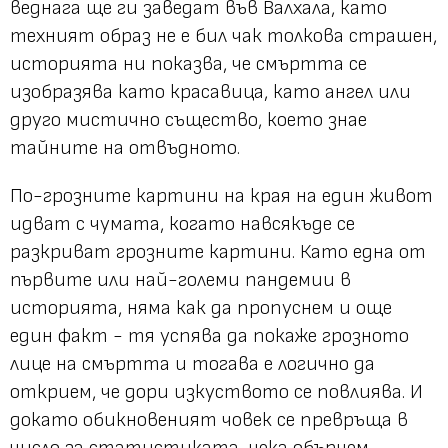
веднага ще ги заведат във Валхала, като
техният образ не е бил чак толкова страшен,
историята ни показва, че смъртта се
изобразява като красавица, като ангел или
друго мистично същество, което знае
тайните на отвъдното.
По-грозните картини на края на един живот
идват с чумата, когато навсякъде се
разкриват грозните картини. Като една от
първите или най-големи пандемии в
историята, няма как да пропуснем и още
един факт - тя успява да покаже грозното
лице на смъртта и тогава е логично да
открием, че дори изкуството се повлиява. И
докато обикновеният човек се превръща в
число за статистиката, нека обърнем