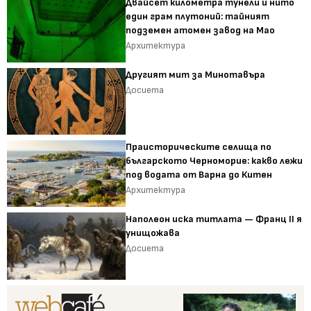
Двайсет километра тунели и нито
един грам плутоний: тайният
подземен атомен завод на Мао
Архитектура
Другият мит за Минотавъра
Досиета
Праисторическите селища по
българското Черноморие: какво лежи
под водата от Варна до Китен
Архитектура
Наполеон иска титлата — Франц II я
унищожава
Досиета