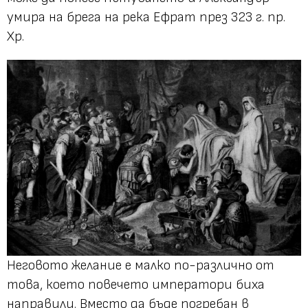
умира на брега на река Ефрат през 323 г. пр.
Хр.
Неговото желание е малко по-различно от
това, което повечето императори биха
направили. Вместо да бъде погребан в