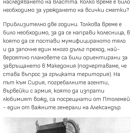
наследяването на властта. Колко време е било
необходимо за уреждането на всички сметки?
Приблизително две години. Толкова време е
било необходимо, за да се направи колесница, в
която да се постави мумифицираното тяло
и да започне един много дълъг преход, най-
вероятно плановете са били ориентирани за
завръщането в Македония (подчертаваме, че
става въпрос за гръцката територия). На
път към Сирия, погребалните агенти,
вървейки с армия, която да изпрати
любимият вожд, са посрещнати от Птолемей
- един от важните генерали на Александър.