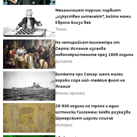
Механичният турчин: първият
„изкуствен интелект“, който мами
Европа близо век
Техно
На четирийсет километра от
Сеута: Испания изселва
новопокръстените през 1609 година
Досиета
Битката при Самар: шепа малки
кораби спря най-тежкия флот на
Япония
Военни хроники
28 800 години на трона и един
истински Гилгамеш: какво разказва
Шумерският царски списък
Истории