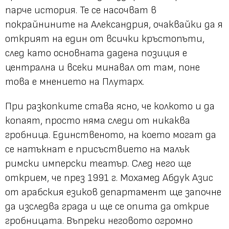
парче история. Те се насочват в
покрайнините на Александрия, очаквайки да я
открият на един от всички кръстопъти,
след като основната дадена позиция е
централна и всеки минавал от там, поне
това е мнението на Плутарх.
При разкопките става ясно, че колкото и да
копаят, просто няма следи от никаква
гробница. Единственото, на което могат да
се натъкнат е присъствието на малък
римски имперски театър. След него ще
открием, че през 1991 г. Мохамед Абдук Азис
от арабския езиков департамент ще започне
да изследва града и ще се опита да открие
гробницата. Въпреки неговото огромно