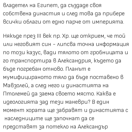
владетел на Египет, да създаде своя
собствена династия и след това да прибере
всички облаги от едно парче от империята.
Някъде през III век пр. Хр. ще открием, че той
или неговият син - липсва точна информация
по този казус, вади тялото от гробницата и
го транспортира в Александрия, където да
бъде погребан отново. Планът е
мумифицираното тяло да бъде поставено в
Мавзолей, а след него и династията на
Птолемей да заема своето място. Каква е
идеологията зад тези маневри? В един
момент хората ще забравят и династията с
наследниците ще започнат да се
представят за потекло на Александър