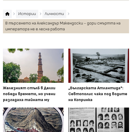
Истории
Личности
В търсенето на Александър Макендоски - дори смъртта на
императора не е лесна работа
Железният стълб в Делхи
„Българската Атлантида":
победи времето, но учени
Севтополис чака под водите
разгадаха тайната му
на Копринка