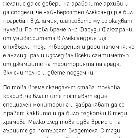
желание да се довери на арабските архиви и
да сподели, че най-вероятно Александър е бил
погребан в Джамия, шансовете му се оказват
нулеви. По това време п-р Фаоузи Факхарани
от университета в Александрия ще
отхвърли тези твърдения и дори напомня, че
е анализирал и изследвал всеки сантиметър
от джамиите на територията на града,
включително и двете подземни.
По това време скандалът става толкова
красив, че властите поставят един
специален мониторинг и забраняват да се
правят каквито и да било разкопки в тези
храмове. Малко след това идва време и на
гърците да потърсят владетеля. С тази