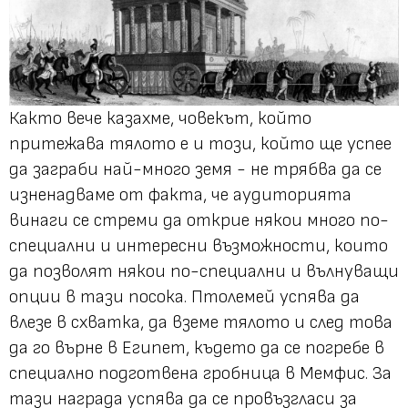
Както вече казахме, човекът, който
притежава тялото е и този, който ще успее
да заграби най-много земя - не трябва да се
изненадваме от факта, че аудиторията
винаги се стреми да открие някои много по-
специални и интересни възможности, които
да позволят някои по-специални и вълнуващи
опции в тази посока. Птолемей успява да
влезе в схватка, да вземе тялото и след това
да го върне в Египет, където да се погребе в
специално подготвена гробница в Мемфис. За
тази награда успява да се провъзгласи за