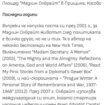
Площад "Мадлин Олбрайт" в Прищина, Косово
Последни години
Въпреки че напуска поста си през 2001 г., за
Мадлин Олбрайт животът след политиката
е всичко друго, но не и тих. Тя е автор на
няколко бестселъри на New York Times,
включително "Madam Secretary: A Memoir"
(2003), "The Mighty and the Almighty: Reflections
on America, God and World Affairs" (2006), "Read
My Pins: Stories from a Diplomat's Gewel Box"
(2009), и най-скорошната - "Prague Winter: A
Personal Story of Remembrance and War, 1937-
1948" (2012). През 2007 г. Олбрайт използва
международния си опит, когато стартира
частния инвестиционен фонд Albright Capital