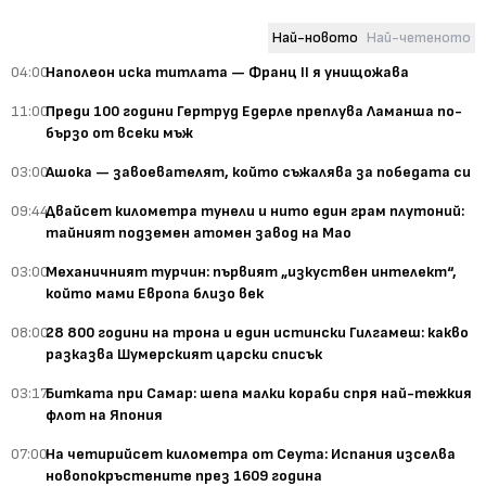
Най-новото
Най-четеното
04:00
Наполеон иска титлата — Франц II я унищожава
11:00
Преди 100 години Гертруд Едерле преплува Ламанша по-
бързо от всеки мъж
03:00
Ашока — завоевателят, който съжалява за победата си
09:44
Двайсет километра тунели и нито един грам плутоний:
тайният подземен атомен завод на Мао
03:00
Механичният турчин: първият „изкуствен интелект“,
който мами Европа близо век
08:00
28 800 години на трона и един истински Гилгамеш: какво
разказва Шумерският царски списък
03:17
Битката при Самар: шепа малки кораби спря най-тежкия
флот на Япония
07:00
На четирийсет километра от Сеута: Испания изселва
новопокръстените през 1609 година