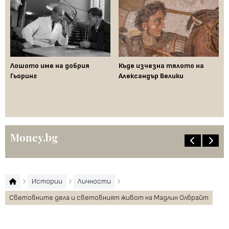
Лошото име на добрия
Къде изчезна тялото на
Да
Гьоринг
Александър Велики
де
ци
"п
Money.bg
Истории
Личности
Световните дела и световният живот на Мадлин Олбрайт