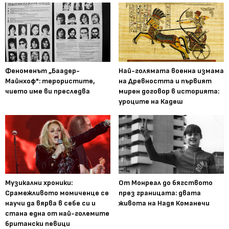
Феноменът „Баадер-
Най-голямата военна измама
Майнхоф": терористите,
на Древността и първият
чието име ви преследва
мирен договор в историята:
уроците на Кадеш
Музикални хроники:
От Монреал до бягството
Срамежливото момиченце се
през границата: двата
научи да вярва в себе си и
живота на Надя Команечи
стана една от най-големите
британски певици