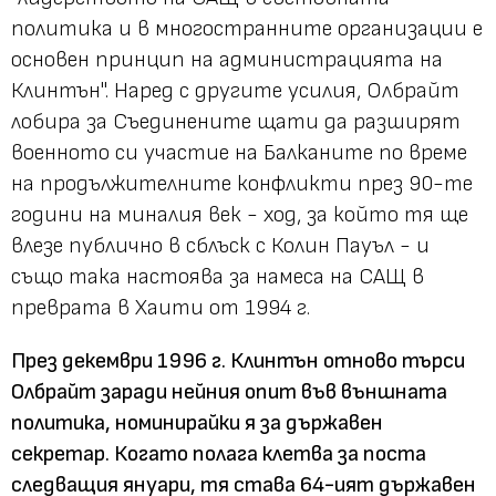
политика и в многостранните организации е
основен принцип на администрацията на
Клинтън". Наред с другите усилия, Олбрайт
лобира за Съединените щати да разширят
военното си участие на Балканите по време
на продължителните конфликти през 90-те
години на миналия век - ход, за който тя ще
влезе публично в сблъск с Колин Пауъл - и
също така настоява за намеса на САЩ в
преврата в Хаити от 1994 г.
През декември 1996 г. Клинтън отново търси
Олбрайт заради нейния опит във външната
политика, номинирайки я за държавен
секретар. Когато полага клетва за поста
следващия януари, тя става 64-ият държавен