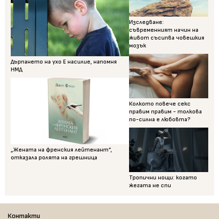
Изследване:
съвременният начин на
живот съсипва човешкия
мозък
Дърпането на ухо Е насилие, напомня
НМД
Колкото повече секс
правим правим - толкова
по-силна е любовта?
„Жената на френския лейтенант“,
отказала ролята на грешница
Тропични нощи: когато
жегата не спи
Контакти