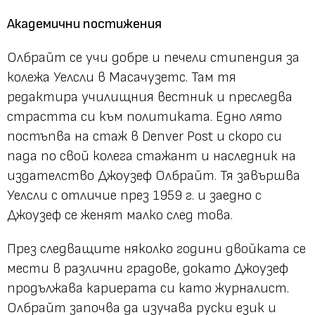
Академични постижения
Олбрайт се учи добре и печели стипендия за
колежа Уелсли в Масачузетс. Там тя
редактира училищния вестник и преследва
страстта си към политиката. Едно лято
постъпва на стаж в Denver Post и скоро си
пада по свой колега стажант и наследник на
издателство Джоузеф Олбрайт. Тя завършва
Уелсли с отличие през 1959 г. и заедно с
Джоузеф се женят малко след това.
През следващите няколко години двойката се
мести в различни градове, докато Джоузеф
продължава кариерата си като журналист.
Олбрайт започва да изучава руски език и