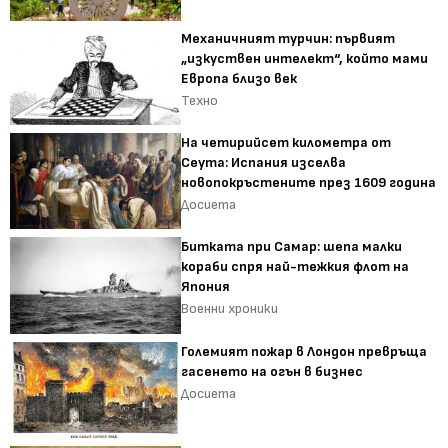
Механичният турчин: първият
„изкуствен интелект“, който мами
Европа близо век
Техно
На четирийсет километра от
Сеута: Испания изселва
новопокръстените през 1609 година
Досиета
Битката при Самар: шепа малки
кораби спря най-тежкия флот на
Япония
Военни хроники
Големият пожар в Лондон превръща
гасенето на огън в бизнес
Досиета