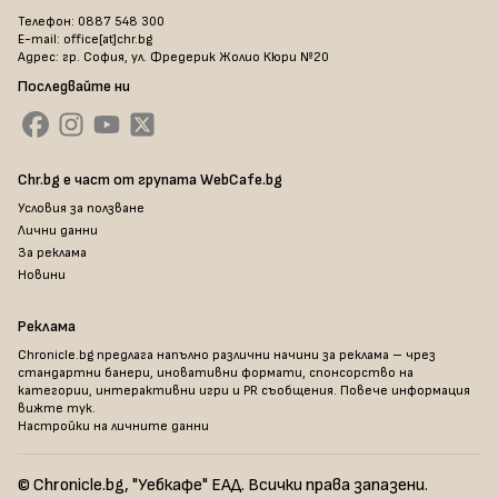
Телефон: 0887 548 300
E-mail: office[at]chr.bg
Адрес: гр. София, ул. Фредерик Жолио Кюри №20
Последвайте ни
Chr.bg е част от групата WebCafe.bg
Условия за ползване
Лични данни
За реклама
Новини
Реклама
Chronicle.bg предлага напълно различни начини за реклама – чрез
стандартни банери, иновативни формати, спонсорство на
категории, интерактивни игри и PR съобщения. Повече информация
вижте тук
.
Настройки на личните данни
© Chronicle.bg, "Уебкафе" ЕАД. Всички права запазени.