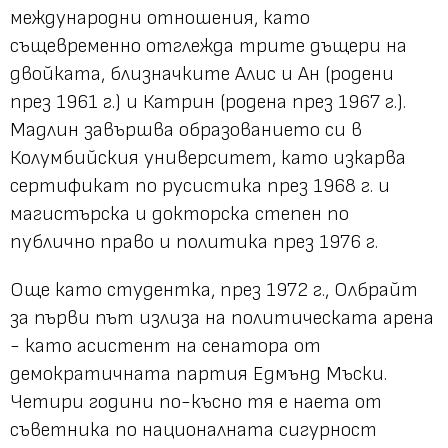
международни отношения, като
същевременно отглежда трите дъщери на
двойката, близначките Алис и Ан (родени
през 1961 г.) и Катрин (родена през 1967 г.).
Мадлин завършва образованието си в
Колумбийския университет, като изкарва
сертификат по русистика през 1968 г. и
магистърска и докторска степен по
публично право и политика през 1976 г.
Още като студентка, през 1972 г., Олбрайт
за първи път излиза на политическата арена
- като асистент на сенатора от
демократичната партия Едмънд Мъски.
Четири години по-късно тя е наета от
съветника по националната сигурност