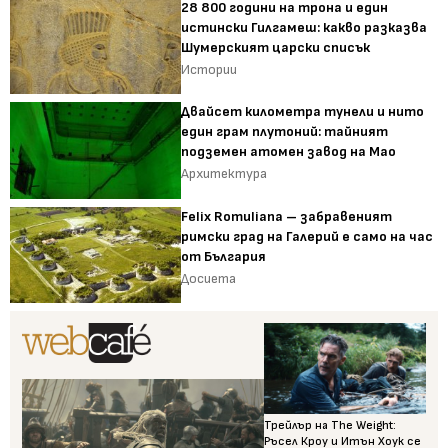
28 800 години на трона и един
истински Гилгамеш: какво разказва
Шумерският царски списък
Истории
Двайсет километра тунели и нито
един грам плутоний: тайният
подземен атомен завод на Мао
Архитектура
Felix Romuliana – забравеният
римски град на Галерий е само на час
от България
Досиета
Трейлър на The Weight:
Ръсел Кроу и Итън Хоук се