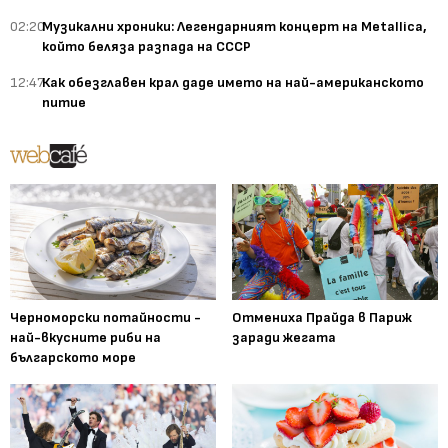
02:20
Музикални хроники: Легендарният концерт на Metallica,
който беляза разпада на СССР
12:47
Как обезглавен крал даде името на най-американското
питие
Черноморски потайности -
Отмениха Прайда в Париж
най-вкусните риби на
заради жегата
българското море