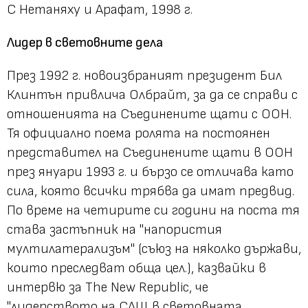
С Нетаняху
и Арафат, 1998 г.
Лидер в световните дела
През 1992 г. новоизбраният президент Бил
Клинтън привлича Олбрайт, за да се справи с
отношенията на Съединените щати с ООН.
Тя официално поема ролята на постоянен
представител на Съединените щати в ООН
през януари 1993 г. и бързо се отличава като
сила, която всички трябва да имат предвид.
По време на четирите си години на поста тя
става застъпник на "напористия
мултилатерализъм" (съюз на няколко държави,
които преследват обща цел.), казвайки в
интервю за The New Republic, че
"лидерството на САЩ в световната