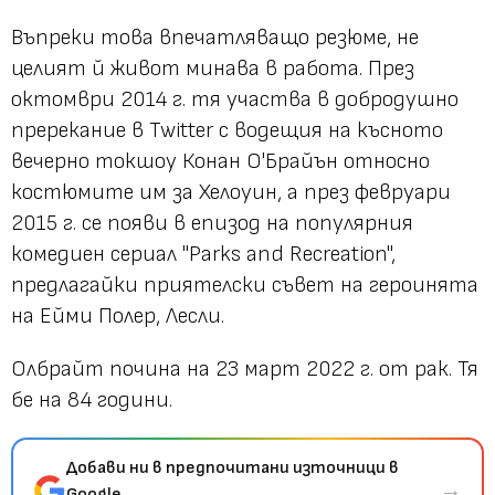
Въпреки това впечатляващо резюме, не
целият й живот минава в работа. През
октомври 2014 г. тя участва в добродушно
пререкание в Twitter с водещия на късното
вечерно токшоу Конан О'Брайън относно
костюмите им за Хелоуин, а през февруари
2015 г. се появи в епизод на популярния
комедиен сериал "Parks and Recreation",
предлагайки приятелски съвет на героинята
на Ейми Полер, Лесли.
Олбрайт почина на 23 март 2022 г. от рак. Тя
бе на 84 години.
Добави ни в предпочитани източници в
→
Google