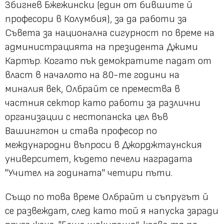
Збигнев Бжежински (един от бившите й
професори в Колумбия), за да работи за
Съвета за национална сигурност по време на
администрацията на президента Джими
Картър. Когато пък демократите падат от
власт в началото на 80-те години на
миналия век, Олбрайт се премества в
частния сектор като работи за различни
организации с нестопанска цел във
Вашингтон и става професор по
международни въпроси в Джорджтаунския
университет, където печели наградата
"Учител на годината" четири пъти.
Също по това време Олбрайт и съпругът й
се развеждат, след като той я напуска заради