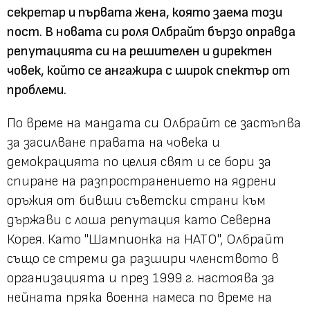
секретар и първата жена, която заема този
пост. В новата си роля Олбрайт бързо оправда
репутацията си на решителен и директен
човек, който се ангажира с широк спектър от
проблеми.
По време на мандата си Олбрайт се застъпва
за засилване правата на човека и
демокрацията по целия свят и се бори за
спиране на разпространението на ядрени
оръжия от бивши съветски страни към
държави с лоша репутация като Северна
Корея. Като "Шампионка на НАТО", Олбрайт
също се стреми да разшири членството в
организацията и през 1999 г. настоява за
нейната пряка военна намеса по време на