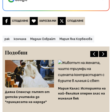
СПОДЕЛЯНЕ
ХАРЕСВА МИ
СПОДЕЛЯНЕ
рак
кончина
Мадлин Олбрайт
Мария Яна Корбелова
Подобни
Мария Калас: Историята на
Даяна Спенсър: пътят от
най-великия оперен глас на
Фа
детска учителка до
миналия век
тр
ият
"принцесата на народа"
Ии