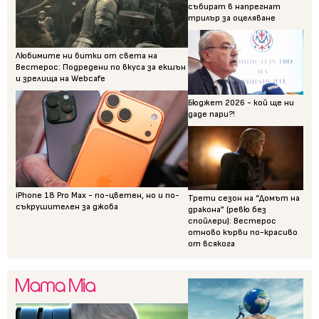
събират в напрегнат
трилър за оцеляване
Любимите ни битки от света на
Вестерос: Подредени по вкуса за екшън
и зрелища на Webcafe
Бюджет 2026 - кой ще ни
даде пари?!
iPhone 18 Pro Max - по-цветен, но и по-
Трети сезон на “Домът на
съкрушителен за джоба
дракона” (ревю без
спойлери): Вестерос
отново кърви по-красиво
от всякога