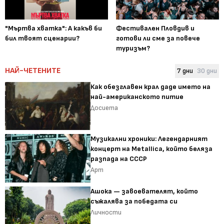
"Мъртва хватка": А какъв би
Фестивален Пловдив и
бил твоят сценарии?
готови ли сме за повече
туризъм?
НАЙ-ЧЕТЕНИТЕ
7 дни
30 дни
Как обезглавен крал даде името на
най-американското питие
Досиета
Музикални хроники: Легендарният
концерт на Metallica, който беляза
разпада на СССР
Арт
Ашока — завоевателят, който
съжалява за победата си
Личности