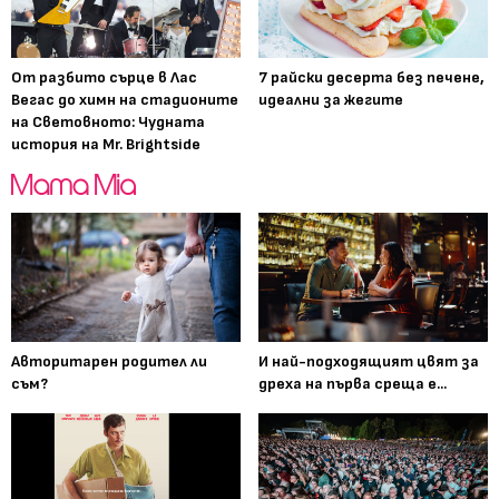
От разбито сърце в Лас
7 райски десерта без печене,
Вегас до химн на стадионите
идеални за жегите
на Световното: Чудната
история на Mr. Brightside
Авторитарен родител ли
И най-подходящият цвят за
съм?
дреха на първа среща е...