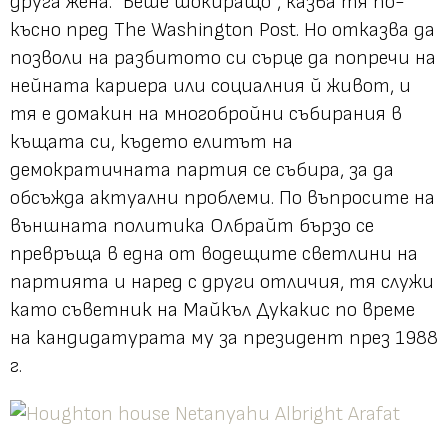
друга жена. "Беше шокиращо“, казва тя по-
късно пред The ​​Washington Post. Но отказва да
позволи на разбитото си сърце да попречи на
нейната кариера или социалния й живот, и
тя е домакин на многобройни събирания в
къщата си, където елитът на
демократичната партия се събира, за да
обсъжда актуални проблеми. По въпросите на
външната политика Олбрайт бързо се
превръща в една от водещите светлини на
партията и наред с други отличия, тя служи
като съветник на Майкъл Дукакис по време
на кандидатурата му за президент през 1988
г.