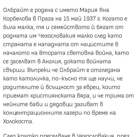
Олбрайт е родена с името Мария Яна
Корбелова в Прага на 15 май 1937 г. Когато е
била малка, тя и семейството й бягат от
родната им Чехословакия малко след като
страната е нападната от нацистите в
началото на Втората световна война, като
се заселват в Англия, докато войната
свърши. Въпреки че Олбрайт е отгледана
като католичка, по-късно тя ще научи, че
родителите й всъщност за евреи, които
приемат християнската вяра, и че трима от
нейните баби и дядовци загиват в
концентрационните лагери по време на
Холокоста.
След кратко преселване в Чехословакия, през