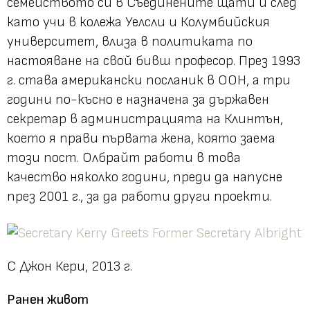
семейството си в Съединените щати и след
като учи в колежа Уелсли и Колумбийския
университет, влиза в политиката по
настояване на свой бивш професор. През 1993
г. става американски посланик в ООН, а три
години по-късно е назначена за държавен
секретар в администрацията на Клинтън,
което я прави първата жена, която заема
този пост. Олбрайт работи в това
качество няколко години, преди да напусне
през 2001 г., за да работи други проекти.
С Джон Кери, 2013 г.
Ранен живот