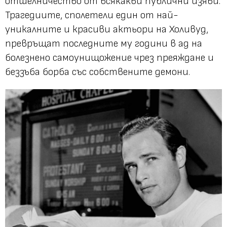
отшелничество от всякакви публични изяви.
Трагедиите, сполетели един от най-
уникалните и красиви актьори на Холивуд,
превръщат последните му години в ад на
болезнено самоунищожение чрез преяждане и
беззъба борба със собствените демони.