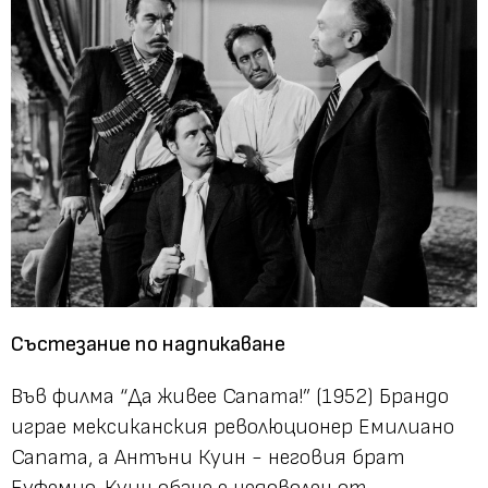
Състезание по надпикаване
Във филма “Да живее Сапата!” (1952) Брандо
играе мексиканския революционер Емилиано
Сапата, а Антъни Куин - неговия брат