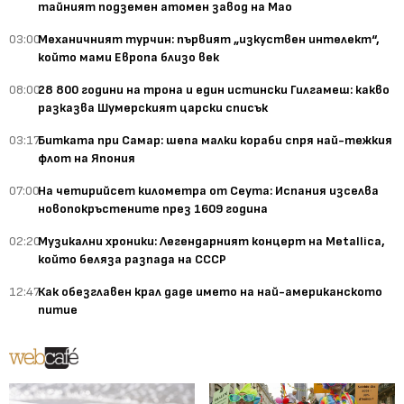
тайният подземен атомен завод на Мао
03:00
Механичният турчин: първият „изкуствен интелект“,
който мами Европа близо век
08:00
28 800 години на трона и един истински Гилгамеш: какво
разказва Шумерският царски списък
03:17
Битката при Самар: шепа малки кораби спря най-тежкия
флот на Япония
07:00
На четирийсет километра от Сеута: Испания изселва
новопокръстените през 1609 година
02:20
Музикални хроники: Легендарният концерт на Metallica,
който беляза разпада на СССР
12:47
Как обезглавен крал даде името на най-американското
питие