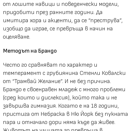
от лошите навици и поведенчески модели,
придобити през ранните години. Да
имитира хора и акценти, да се “преструва”,
изобщо да играе, се превръща в начин на
оцеляване.
Методът на Брандо
Често го сравняват по характер и
темперамент с грубиянина Стенли Ковалски
от “Трамвай Желание”. И не без причина.
Брандо е своенравен младеж с много проблеми
(сред които и дислексия), който така и не
завършва гимназия. Когато е на 18 години,
пристига от Небраска в Ню Йорк без пукната
пара и отначало дори няма къде да живее.
Животът на улицата го превръща в