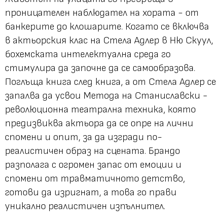
проницателен наблюдател на хората - от
банкерите до клошарите. Когато се включва
в актьорския клас на Стела Адлер в Ню Скуул,
бохемската интелектуална среда го
стимулира да започне да се самообразова.
Поглъща книга след книга, а от Стела Адлер се
запалва да усвои Метода на Станиславски -
революционна театрална техника, която
предизвиква актьора да се опре на лични
спомени и опит, за да изгради по-
реалистичен образ на сцената. Брандо
разполага с огромен запас от емоции и
спомени от травматичното детство,
готови да изригнат, а това го прави
уникално реалистичен изпълнител.