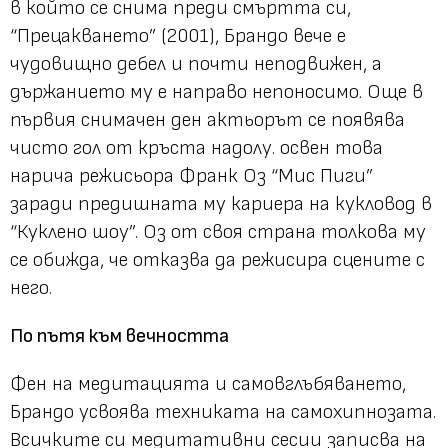
в който се снима преди смъртта си,
“Прецакването” (2001), Брандо вече е
чудовищно дебел и почти неподвижен, а
държанието му е направо непоносимо. Още в
първия снимачен ден актьорът се появява
чисто гол от кръста надолу. освен това
нарича режисьора Франк Оз “Мис Пиги”
заради предишната му кариера на кукловод в
“Куклено шоу”. Оз от своя страна толкова му
се обижда, че отказва да режисира сцените с
него.
По пътя към вечността
Фен на медитацията и самовглъбяването,
Брандо усвоява техниката на самохипнозата.
Всичките си медитативни сесии записва на