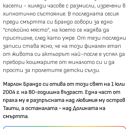
касети - хиляди часове с размисли, изречени в
хипнотично състояние. В последната сесия
преди смъртта си Брандо говори за едно
“спокойно място”, на което се надява да
пристигне, след като умре. От тези последни
записи става ясно, че на този финален етап
от живота си актьорът най-после е успял да
пребори кошмарите от миналото си и да
прости за пролетите детски сълзи.
Марлон Брандо си отива от този свят на 1 юли
2004 г. на 80-годишна възраст. Една част от
праха му е разпръсната над любимия му остров
Таити, а останалата - над Долината на
смъртта.