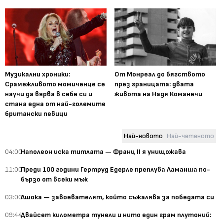
Музикални хроники:
От Монреал до бягството
Срамежливото момиченце се
през границата: двата
научи да вярва в себе си и
живота на Надя Команечи
стана една от най-големите
британски певици
Най-новото
Най-четеното
04:00
Наполеон иска титлата — Франц II я унищожава
11:00
Преди 100 години Гертруд Едерле преплува Ламанша по-
бързо от всеки мъж
03:00
Ашока — завоевателят, който съжалява за победата си
09:44
Двайсет километра тунели и нито един грам плутоний: