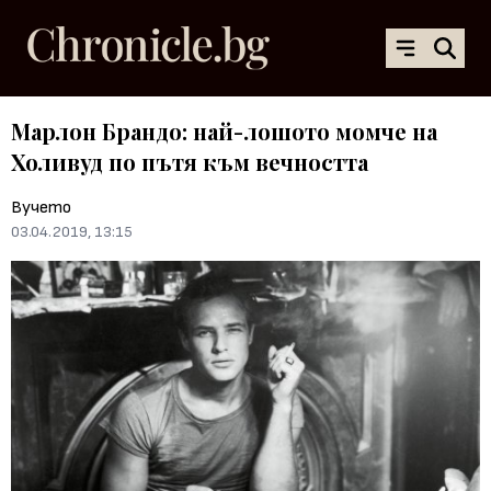
Марлон Брандо: най-лошото момче на
Холивуд по пътя към вечността
Вучето
03.04.2019, 13:15