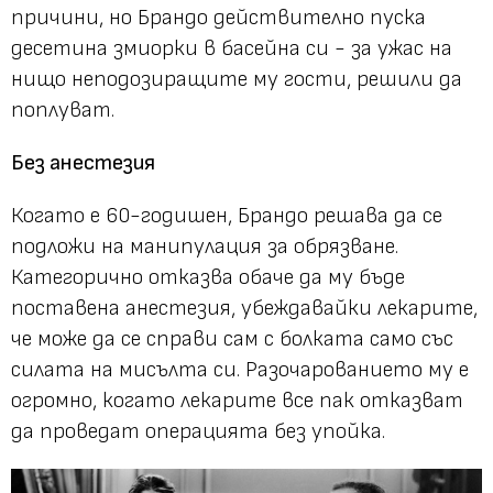
причини, но Брандо действително пуска
десетина змиорки в басейна си - за ужас на
нищо неподозиращите му гости, решили да
поплуват.
Без анестезия
Когато е 60-годишен, Брандо решава да се
подложи на манипулация за обрязване.
Категорично отказва обаче да му бъде
поставена анестезия, убеждавайки лекарите,
че може да се справи сам с болката само със
силата на мисълта си. Разочарованието му е
огромно, когато лекарите все пак отказват
да проведат операцията без упойка.