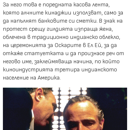
За него това е поредната касова лента,
която алчните кинаджии използват, само за
да напълнят банковите си сметки. В знак на
протест срещу гилдията изпраща жена,
облечена в традиционно индианско облекло,
на церемонията за Оскарите в Ел Ей, за да
откаже статуетката и да произнасе реч от
негово име, заклеймяваща начина, по който
киноиндустрията третира индианското
население на Америка.