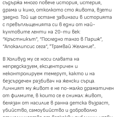
съдържа много повече история, истерия,
драма и кино, отколкото сто живота, взети
заедно. Той ще остане завинаги в историята
с превъплъщенията си в едни от най-
култовите ленти на 20-ти век:
“Кръстникът”, “Последно танго в Париж”,
“Апокалипсис сега”, "Трамвай Желание"...
В Холивуд му се носи славата на
непредсказуем, ексцентричен и
неконтролируем темерут, както и на
безсърдечен разбивач на женски сърца.
Личният му живот е не по-малко драматичен
от филмите, в които се е снимал: живот,
белязан от насилие в ранна детска възраст,
убийство, самоубийство и доброволно