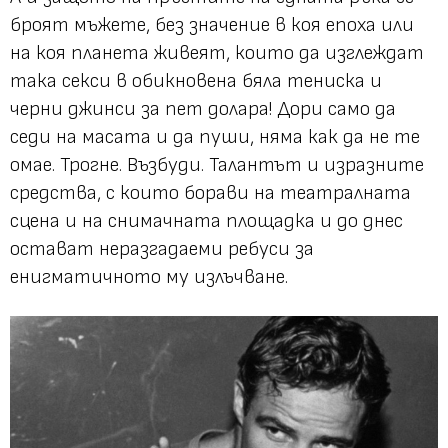
броят мъжете, без значение в коя епоха или
на коя планета живеят, които да изглеждат
така секси в обикновена бяла тениска и
черни джинси за пет долара! Дори само да
седи на масата и да пуши, няма как да не те
омае. Трогне. Възбуди. Талантът и изразните
средства, с които борави на театралната
сцена и на снимачната площадка и до днес
остават неразгадаеми ребуси за
енигматичното му излъчване.