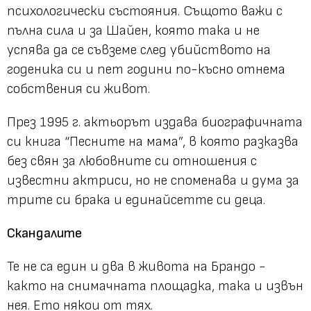
психологически състояния. Същото важи с
пълна сила и за Шайен, която така и не
успява да се съвземе след убийството на
годеника си и пет години по-късно отнема
собствения си живот.
През 1995 г. актьорът издава биографичната
си книга “Песните на мама”, в която разказва
без свян за любовните си отношения с
известни актриси, но не споменава и дума за
трите си брака и единайсетте си деца.
Скандалите
Те не са един и два в живота на Брандо -
както на снимачната площадка, така и извън
нея. Ето някои от тях.