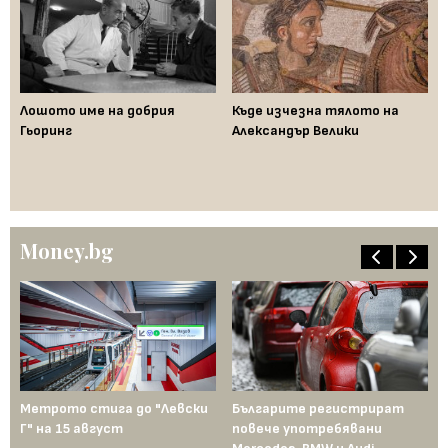
Лошото име на добрия
Къде изчезна тялото на
Да
Гьоринг
Александър Велики
де
ци
"п
Money.bg
Метрото стига до "Левски
Българите регистрират
Пр
Г" на 15 август
повече употребявани
съ