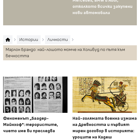
Mercedes, BMW и Audi,
ко
отколкото всички закупени
ко
нови автомобили
Те
пр
Истории
Личности
Марлон Брандо: най-лошото момче на Холивуд по пътя към
вечността
Феноменът „Баадер-
Най-голямата военна измама
Майнхоф": терористите,
на Древността и първият
чието име ви преследва
мирен договор в историята:
уроците на Кадеш