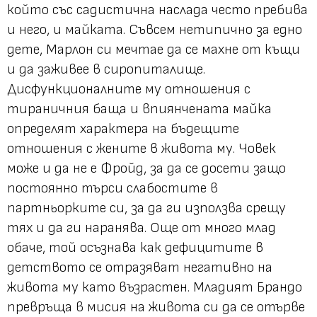
който със садистична наслада често пребива
и него, и майката. Съвсем нетипично за едно
дете, Марлон си мечтае да се махне от къщи
и да заживее в сиропиталище.
Дисфункционалните му отношения с
тираничния баща и впиянчената майка
определят характера на бъдещите
отношения с жените в живота му. Човек
може и да не е Фройд, за да се досети защо
постоянно търси слабостите в
партньорките си, за да ги използва срещу
тях и да ги наранява. Още от много млад
обаче, той осъзнава как дефицитите в
детството се отразяват негативно на
живота му като възрастен. Младият Брандо
превръща в мисия на живота си да се отърве