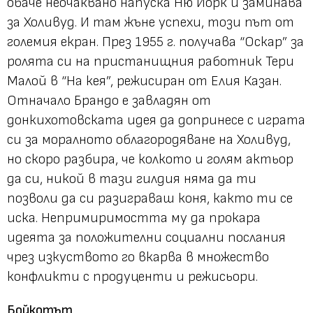
обаче неочаквано напуска Ню Йорк и заминава
за Холивуд. И там жъне успехи, този път от
големия екран. През 1955 г. получава “Оскар” за
ролята си на пристанищния работник Тери
Малой в “На кея”, режисиран от Елия Казан.
Отначало Брандо е завладян от
донкихотовската идея да допринесе с играта
си за моралното облагородяване на Холивуд,
но скоро разбира, че колкото и голям актьор
да си, никой в тази гилдия няма да ти
позволи да си разиграваш коня, както ти се
иска. Непримиримостта му да прокара
идеята за положителни социални послания
чрез изкуството го вкарва в множество
конфликти с продуценти и режисьори.
Бойкотът