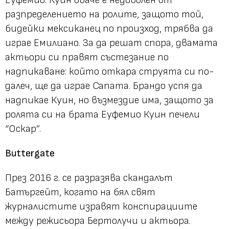
Еуфемио. Куин обаче е недоволен от
разпределението на ролите, защото той,
бидейки мексиканец по произход, трябва да
играе Емилиано. За да решат спора, двамата
актьори си правят състезание по
надпикаване: който откара струята си по-
далеч, ще да играе Сапата. Брандо успя да
надпикае Куин, но възмездие има, защото за
ролята си на брата Еуфемио Куин печели
“Оскар”.
Buttergate
През 2016 г. се разразява скандалът
Батъргейт, когато на бял свят
журналистите изравят конспирациите
между режисьора Бертолучи и актьора.