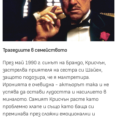
Трагедиите в семейството
През май 1990 г. синът на Брандо, Крисчън,
застрелва приятеля на сестра си Шайен,
защото подозира, че я малтретира.
Иронията е очевидна - актьорът така и не
успява да остави лудостта и насилието в
миналото. Самият Крисчън расте като
проблемно хлапе и също като баща си
преминава през сложни емоционални и