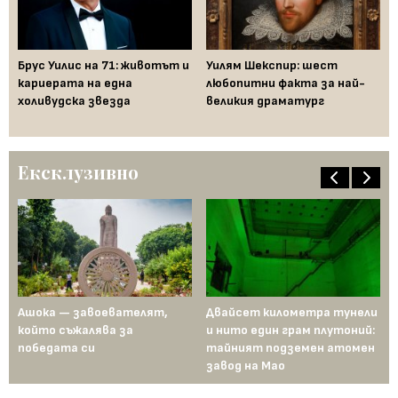
Брус Уилис на 71: животът и
Уилям Шекспир: шест
Дж
кариерата на една
любопитни факта за най-
пр
холивудска звезда
великия драматург
Ексклузивно
д
Ашока — завоевателят,
Двайсет километра тунели
Ме
а
който съжалява за
и нито един грам плутоний:
пъ
победата си
тайният подземен атомен
ин
завод на Мао
Ев