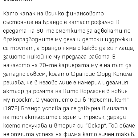
Като капак на всичко финансовото
състояние на Брандо е катастрофално. В
средата на 60-те сметките за адвокати по
бракоразводните му дела и детски издръжки
се трупат, а Брандо няма с какво да ги плаща,
защото никой не му предлага работа. В
началото на 70-те кариерата му е на път да
западне съвсем, когато Франсис Форд Копола
решава, че в негово лице е намерил идеалния
актьор за ролята на Вито Корлеоне в новия
му проект. С участието си в “Кръстникът”
(1972) Брандо успява да се завърна в лигата
на топ актьорите с гръм и трясък, заради
което получава и втория си “Оскар”. Той обаче
не отчита успеха на филма като личен такъв.