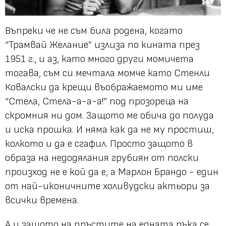
Въпреки че не съм била родена, когато
“Трамвай Желание” излиза по кината през
1951 г., и аз, като много други момичета
тогава, съм си мечтала момче като Стенли
Ковалски да крещи въображаемото ми име
“Стела, Стела-а-а-а!” под прозореца на
скромния ни дом. Защото ме обича до полуда
и иска прошка. И няма как да не му простиш,
колкото и да е сгафил. Просто защото в
образа на недодялания грубиян от полски
произход не е кой да е, а Марлон Брандо - един
от най-иконичните холивудски актьори за
всички времена.
А и защото на пръстите на едната ръка се