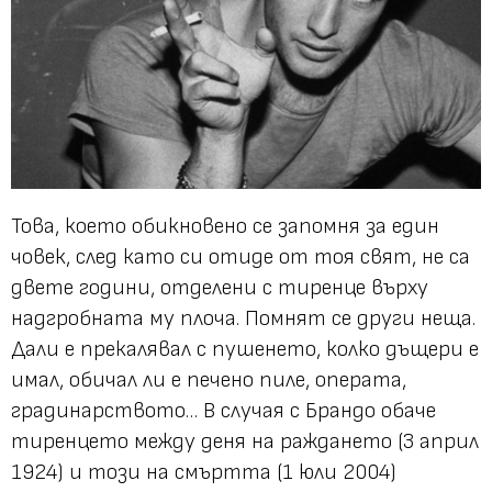
Това, което обикновено се запомня за един
човек, след като си отиде от тоя свят, не са
двете години, отделени с тиренце върху
надгробната му плоча. Помнят се други неща.
Дали е прекалявал с пушенето, колко дъщери е
имал, обичал ли е печено пиле, операта,
градинарството… В случая с Брандо обаче
тиренцето между деня на раждането (3 април
1924) и този на смъртта (1 юли 2004)