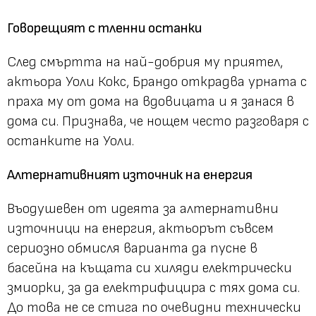
Говорещият с тленни останки
След смъртта на най-добрия му приятел,
актьора Уоли Кокс, Брандо открадва урната с
праха му от дома на вдовицата и я занася в
дома си. Признава, че нощем често разговаря с
останките на Уоли.
Алтернативният източник на енергия
Въодушевен от идеята за алтернативни
източници на енергия, актьорът съвсем
сериозно обмисля варианта да пусне в
басейна на къщата си хиляди електрически
змиорки, за да електрифицира с тях дома си.
До това не се стига по очевидни технически