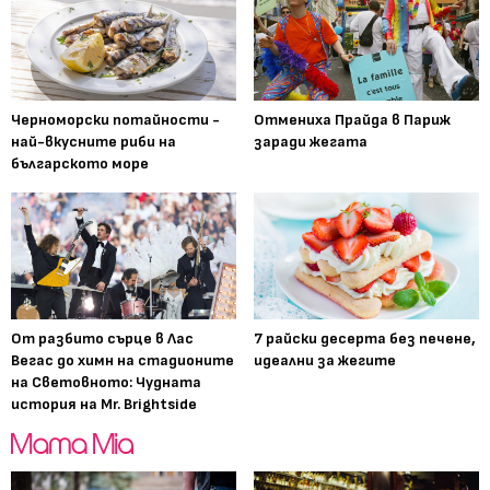
Черноморски потайности -
Отмениха Прайда в Париж
най-вкусните риби на
заради жегата
българското море
От разбито сърце в Лас
7 райски десерта без печене,
Вегас до химн на стадионите
идеални за жегите
на Световното: Чудната
история на Mr. Brightside