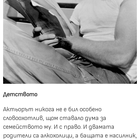
Детството
Актьорът никога не е бил особено
словоохотлив, щом ставало дума за
семейството му. И с право. И двамата
родители са алкохолици, а бащата е насилник,