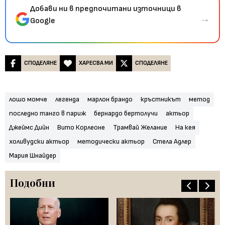
Добави ни в предпочитани източници в
→
Google
СПОДЕЛЯНЕ
ХАРЕСВА МИ
СПОДЕЛЯНЕ
лошо момче
легенда
марлон брандо
кръстникът
метод
последно танго в париж
бернардо бертолучи
актьор
Джеймс Дийн
Вито Корлеоне
Трамвай Желание
На кея
холивудски актьор
методически актьор
Стела Адлер
Мария Шнайдер
Подобни