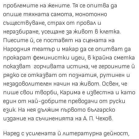
проблемите на жените. Тя се опитва да
опише тяхната самота, монотонно
съществуване, страх от провал и
неразбиране, усещане за живот в клетка.
Пиесите й, се поставят на сцената на
Народния театър и макар да се опитват да
прокарат феминистки идеи, в крайна сметка
показват горчивата истина, че героините й
рядко се отказват от познатия, рутинен и
незадоволителен начин на живот. Освен, че
пише свои творби, Карима е известна и като
един от най-добрите преводачи от руски
език. На нея дължим първото българско
издание на съчиненията на А. П. Чехов.
Наред с усилената й литературна дейност,