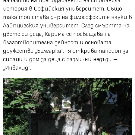
началото на преподаването на стопанска
история в Софийския университет. Също
така той става д-р на философските науки в
Лайпцигския университет. След смъртта на
двете си деца, Карима се посвещава на
благотворителна дейност и основата
дружество „Българка“. Тя открива пансион за
сираци и дом за деца с различни недъзи –
„Инвалид“.