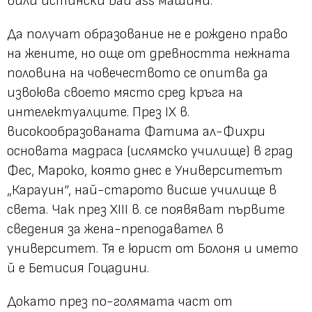
били истински bad ass машини.
Да получат образование не е рождено право
на жените, но още от древността нежната
половина на човечеството се опитва да
извоюва своето място сред кръга на
интелектуалците. През IX в.
високообразованата Фатима ал-Фихри
основата мадраса (ислямско училище) в град
Фес, Мароко, която днес е Университетът
„Карауин“, най-старото висше училище в
света. Чак през XIII в. се появяват първите
сведения за жена-преподавател в
университет. Тя е юрист от Болоня и името
й е Бетисия Гоцадини.
Докато през по-голямата част от