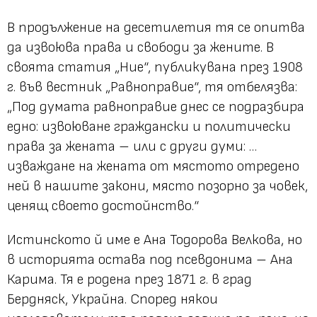
В продължение на десетилетия тя се опитва
да извоюва права и свободи за жените. В
своята статия „Ние“, публикувана през 1908
г. във вестник „Равноправие“, тя отбелязва:
„
Под думата равноправие днес се подразбира
едно: извоюване граждански и политически
права за жената – или с други думи: …
изваждане на жената от мястото отредено
ней в нашите закони, място позорно за човек,
ценящ своето достойнство.
“
Истинското й име е Ана Тодорова Велкова, но
в историята остава под псевдонима – Ана
Карима. Тя е родена през 1871 г. в град
Бердняск, Украйна. Според някои