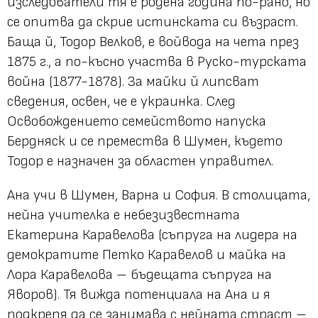
изследователи тя е родена година по-рано, но
се опитва да скрие истинската си възраст.
Баща й, Тодор Велков, е войвода на чета през
1875 г., а по-късно участва в Руско-турската
война (1877-1878). За майки й липсват
сведения, освен, че е украинка. След
Освобождението семейството напуска
Бердняск и се премества в Шумен, където
Тодор е назначен за областен управител.
Ана учи в Шумен, Варна и София. В столицата,
нейна учителка е небезизвестната
Екатерина Каравелова (съпруга на лидера на
демократите Петко Каравелов и майка на
Лора Каравелова – бъдещата съпруга на
Яворов). Тя вижда потенциала на Ана и я
подкрепя да се занимава с нейната страст –