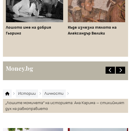
Лошото име на добрия
Къде изчезна тялото на
Да
Гьоринг
Александър Велики
де
ци
"п
Money.bg
Истории
Личности
„Лошите момичета“ на историята: Ана Карима – стихийният
дух на равноправието