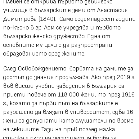
Плевен се открива първото девическо
училище в българските земи от Анастасия
Димитрова (1840). Само седемнадесет години
по-късно в гр. Лом се учредява и първото
българско женско дружество. Една от
основните му цели е да разпространи
образованието сред жените.
След Освобождението, борбата на дамите за
достъп до знания продължава. Ако през 2019 г.
във висши учебни заведения в България са
приети повече от 118 000 жени, то през 1916
г., когато за първи път на българките е
разрешено да влязат в университет, едва 16
жени са допуснати като слушатели по време
на лекциите. Тази на пръв поглед малка
стъпка е плод на десетилетия борба за