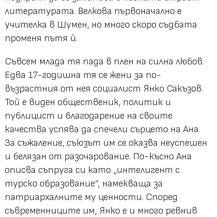
литературата. Велкова първоначално е
учителка в Шумен, но много скоро съдбата
променя пътя й.
Съвсем млада тя пада в плен на силна любов.
Едва 17-годишна тя се жени за по-
възрастния от нея социалист Янко Сакъзов.
Той е виден общественик, политик и
публицист и благодарение на своите
качества успява да спечели сърцето на Ана.
За съжаление, съюзът им се оказва неуспешен
и белязан от разочарование. По-късно Ана
описва съпруга си като „интелигент с
турско образование“, намекваща за
патриархалните му ценности. Според
съвременниците им, Янко е и много ревнив