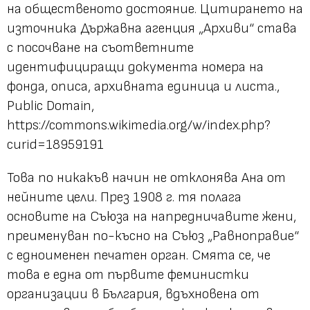
на общественото достояние. Цитирането на
източника Държавна агенция „Архиви“ става
с посочване на съответните
идентифициращи документа номера на
фонда, описа, архивната единица и листа.,
Public Domain,
https://commons.wikimedia.org/w/index.php?
curid=18959191
Това по никакъв начин не отклонява Ана от
нейните цели. През 1908 г. тя полага
основите на Съюза на напредничавите жени,
преименуван по-късно на Съюз „Равноправие“
с едноименен печатен орган. Смята се, че
това е една от първите феминистки
организации в България, вдъхновена от