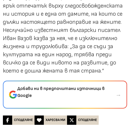
ярък отпечатък върху следосвобожденската
ни история и е една от дамите, на които се
дължи настоящето равноправие на жените.
Неслучайно известният български писател
Иван Вазов казва за нея, че е изключително
жизнена и трудолюбива: „
За да се съди за
културата на един народ, трябва преди
всичко да се види нивото на развитие, до
което е дошла жената в тая страна.
“
Добави ни в предпочитани източници в
→
Google
СПОДЕЛЯНЕ
ХАРЕСВА МИ
СПОДЕЛЯНЕ