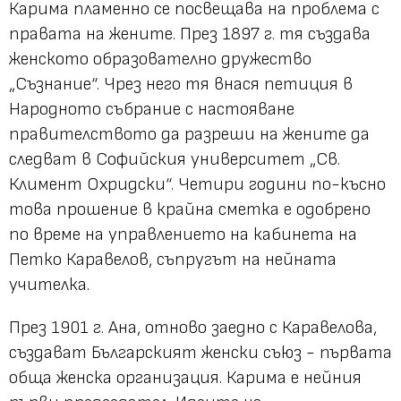
Карима пламенно се посвещава на проблема с
правата на жените. През 1897 г. тя създава
женското образователно дружество
„Съзнание“. Чрез него тя внася петиция в
Народното събрание с настояване
правителството да разреши на жените да
следват в Софийския университет „Св.
Климент Охридски“. Четири години по-късно
това прошение в крайна сметка е одобрено
по време на управлението на кабинета на
Петко Каравелов, съпругът на нейната
учителка.
През 1901 г. Ана, отново заедно с Каравелова,
създават Българският женски съюз - първата
обща женска организация. Карима е нейния