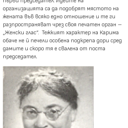
първи председател. Идеите на
организацията са да подобрят мястото на
жената във всяко едно отношение и те ги
разпространяват чрез своя печатен орган –
„Женски глас“. Тежкият характер на Карима
обаче не й печели особена подкрепа дори сред
дамите и скоро тя е свалена от поста
председател.