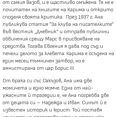
от самия Вазов, и е щастливо омъжена. Тя не е
почитател на книгите на Карима и открито
споделя своята критика. През 1937 г. Ана
публикува статия "За клуба на писателките"
във вестник „Дневник“ и отправя публични
обвинения срещу Марс в присвояване на
средства. Тогава Евгения я дава под съд и
печели делото за клевета. Карима е осъдена на
един месец тъмничен затвор, но е
амнистирана от цар Борис III.
От брака си със Сакъзов, Ана има две
момичета и едно момче. Една от най-
ужасните й трагедии е, че Ана погребва две
от децата си – Надежда и Иван. Синът й е
известен историк и юрист. Той поставя