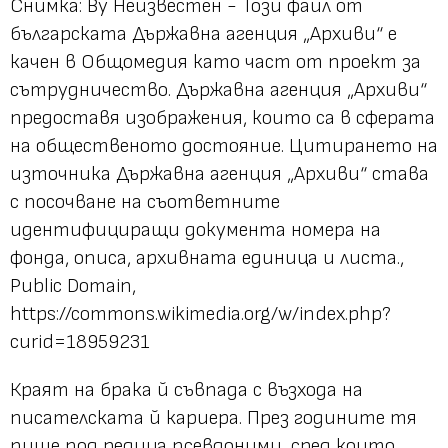
Снимка: By Неизвестен - Този файл от
българската Държавна агенция „Архиви“ е
качен в Общомедия като част от проект за
сътрудничество. Държавна агенция „Архиви“
предоставя изображения, които са в сферата
на общественото достояние. Цитирането на
източника Държавна агенция „Архиви“ става
с посочване на съответните
идентифициращи документа номера на
фонда, описа, архивната единица и листа.,
Public Domain,
https://commons.wikimedia.org/w/index.php?
curid=18959231
Краят на брака й съвпада с възхода на
писателската й кариера. През годините тя
пише под редица псевдоними, сред които