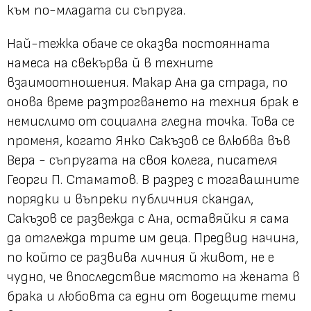
към по-младата си съпруга.
Най-тежка обаче се оказва постоянната
намеса на свекърва й в техните
взаимоотношения. Макар Ана да страда, по
онова време разтрогването на техния брак е
немислимо от социална гледна точка. Това се
променя, когато Янко Сакъзов се влюбва във
Вера - съпругата на своя колега, писателя
Георги П. Стаматов. В разрез с тогавашните
порядки и въпреки публичния скандал,
Сакъзов се развежда с Ана, оставяйки я сама
да отглежда трите им деца. Предвид начина,
по който се развива личния й живот, не е
чудно, че впоследствие мястото на жената в
брака и любовта са едни от водещите теми