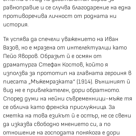
равноправие и се случва благодарение на една
противоречива личност от родната ни
история.
Тя успява да спечели уважението на Иван
Вазов, но е мразена от интелектуалци като
Пейо Яворов. Образът й е осмян от
драматурга Стефан Костов, който я
използва за прототип на главната героиня в
пиесата „Мъжемразката“ (1914). Външният й
вид не е привлекателен, дори обратното.
Според думи на нейни съвременници-мъже тя
се облича като френска прислужница. За
сметка на това езикът й е остър, не се свени
да изказва свободно мнението си, а по
отношение на господата понякога е дори