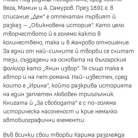
Вега, Мамин и А. Самуров. През 1891 г. в
списание „Ден“ е отпечатан първият й
разказ – „Обикновена история“. Като цяло
творчеството й е голямо както в
количествено, така и в жанрово отношение.
За едни от най-силните й творби се считат
тези, създадени на основата на българския
фолклор като „Янин извор“. Тя също така е
автор и на пет романа. Най-известен, сред
които е „Ирина“, който разкрива историята
на един заплетен любовен триъгълник.
Книгата й „За свободата“ е с по-голяма
историческа насоченост и крие немалко
автобиографични елементи.
Във всички свои творби Карима разглежда