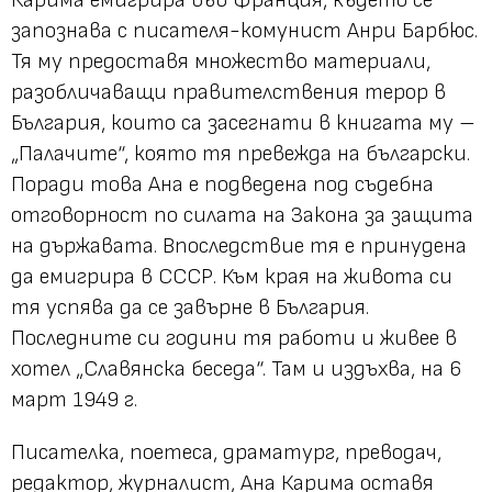
запознава с писателя-комунист Анри Барбюс.
Тя му предоставя множество материали,
разобличаващи правителствения терор в
България, които са засегнати в книгата му –
„Палачите“, която тя превежда на български.
Поради това Ана е подведена под съдебна
отговорност по силата на Закона за защита
на държавата. Впоследствие тя е принудена
да емигрира в СССР. Към края на живота си
тя успява да се завърне в България.
Последните си години тя работи и живее в
хотел „Славянска беседа“. Там и издъхва, на 6
март 1949 г.
Писателка, поетеса, драматург, преводач,
редактор, журналист, Ана Карима оставя