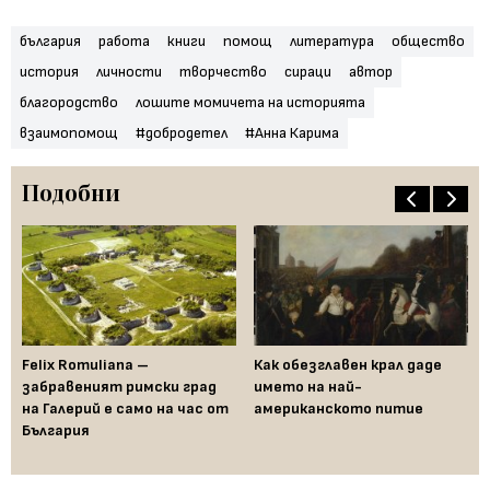
българия
работа
книги
помощ
литература
общество
история
личности
творчество
сираци
автор
благородство
лошите момичета на историята
взаимопомощ
#добродетел
#Анна Карима
Подобни
Felix Romuliana –
Как обезглавен крал даде
На
ени
забравеният римски град
името на най-
из
на Галерий е само на час от
американското питие
пъ
България
ис
Ка