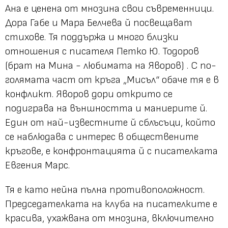
Ана е ценена от мнозина свои съвременници.
Дора Габе и Мара Белчева й посвещават
стихове. Тя поддържа и много близки
отношения с писателя Петко Ю. Тодоров
(брат на Мина - любимата на Яворов) . С по-
голямата част от кръга „Мисъл“ обаче тя е в
конфликт. Яворов дори открито се
подиграва на външността и маниерите й.
Един от най-известните й сблъсъци, който
се наблюдава с интерес в обществените
кръгове, е конфронтацията й с писателката
Евгения Марс.
Тя е като нейна пълна противоположност.
Председателката на клуба на писателките е
красива, ухажвана от мнозина, включително