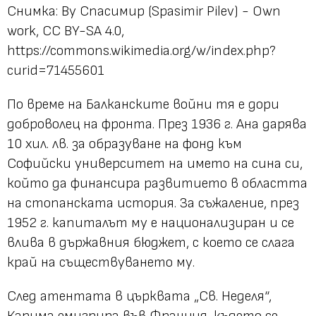
Снимка: By Спасимир (Spasimir Pilev) - Own
work, CC BY-SA 4.0,
https://commons.wikimedia.org/w/index.php?
curid=71455601
По време на Балканските войни тя е дори
доброволец на фронта. През 1936 г. Ана дарява
10 хил. лв. за образуване на фонд към
Софийски университет на името на сина си,
който да финансира развитието в областта
на стопанската история. За съжаление, през
1952 г. капиталът му е национализиран и се
влива в държавния бюджет, с което се слага
край на съществуването му.
След атентата в църквата „Св. Неделя“,
Карима емигрира във Франция, където се