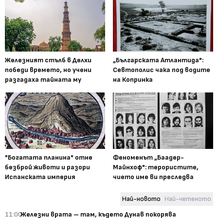
Железният стълб в Делхи
„Българската Атлантида":
победи времето, но учени
Севтополис чака под водите
разгадаха тайната му
на Копринка
"Богатата планина" отне
Феноменът „Баадер-
безброй животи и разори
Майнхоф": терористите,
Испанската империя
чието име ви преследва
Най-новото
Най-четеното
11:00
Железни врата – там, където Дунав покорява