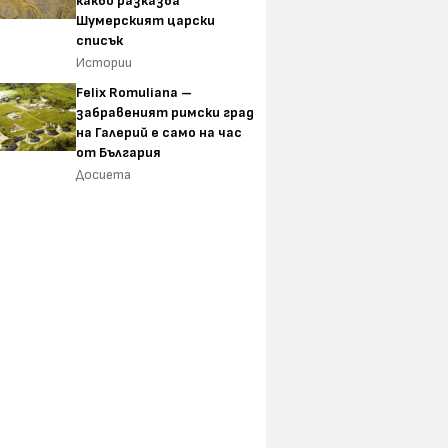
какво разказва
Шумерският царски
списък
Истории
Felix Romuliana –
забравеният римски град
на Галерий е само на час
от България
Досиета