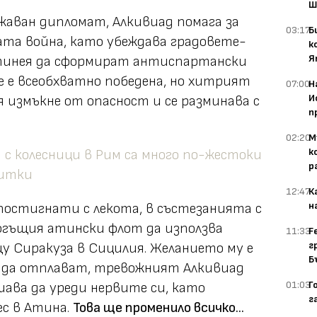
Ш
важаван дипломат, Алкивиад помага за
03:17
Б
ата война, като убеждава градовете-
к
Я
нтинея да сформират антиспартански
е е всеобхватно победена, но хитрият
07:00
Н
И
я измъкне от опасност и се разминава с
п
02:20
М
к
с колесници в Рим са много по-жестоки
р
гитки
12:47
К
н
 постигнати с лекота, в състезанията с
огъщия атински флот да използва
11:33
F
г
щу Сиракуза в Сицилия. Желанието му е
Б
и да отплават, тревожният Алкивиад
01:03
Г
ава да уреди нервите си, като
г
ес в Атина.
Това ще променило всичко...