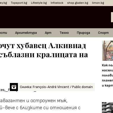
ey.bg
Topsport.bg
Lifestyle.bg
Infostock
shop.gladen.bg
limon.bg
ости
Архитектура
Арт
Техно
Природа
Спорт
очут хубавец Алкивиад
 съблазни кралицата на
Как п
насел
полов
плане
и кар
Снимка: François-André Vincent / Public domain
травагантен и остроумен мъж,
й-вече с близките си отношения с