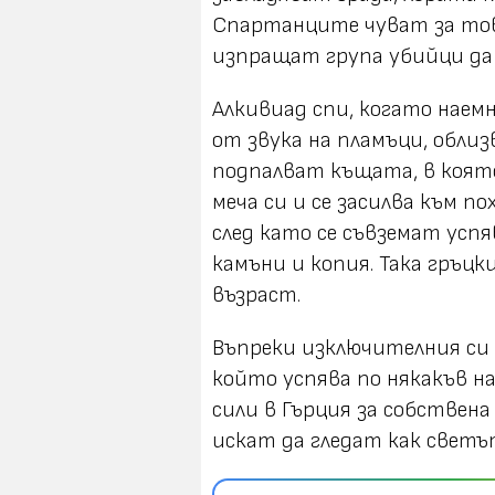
Спартанците чуват за тов
изпращат група убийци да
Алкивиад спи, когато наем
от звука на пламъци, обл
подпалват къщата, в която
меча си и се засилва към п
след като се съвземат усп
камъни и копия. Така гръц
възраст.
Въпреки изключителния си 
който успява по някакъв н
сили в Гърция за собствена
искат да гледат как светъ