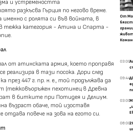
азма и устремеността
която разкъсва Гърция по негово време.
От Мо
 именно с ролята си във войната, в
бягст
в тежка категория - Атина и Спарта -
грани
живот
пие.
Коман
рал
03:00
А
рал от атинската армия, което проправя
с
се реализира в тази посока. Дори след
09:44
Д
 през 447 г. пр. н. е., той продължава да
е
лит (тежковъоръжен пехотинец в Древна
п
ократ в битките при Потидея и Делиум.
03:00
М
на възраст обаче, той изоставя
„
Е
 отдава повече на зова на егото си.
08:00
2
ят
и