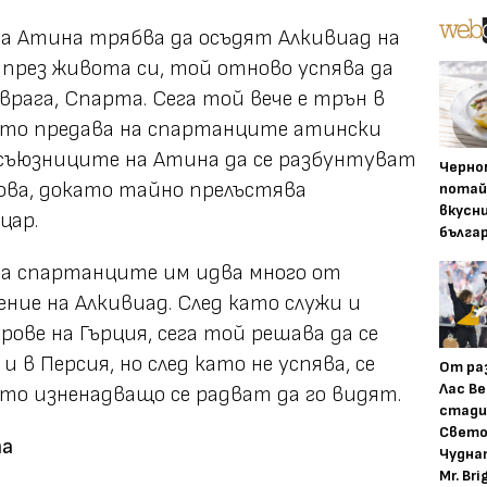
на Атина трябва да осъдят Алкивиад на
 през живота си, той отново успява да
врага, Спарта. Сега той вече е трън в
като пpeдава на спартанците атински
 съюзниците на Атина да се разбунтуват
Черно
това, докато тайно прелъстява
потай
вкусн
цар.
бълга
на спартанците им идва много от
ие на Алкивиад. След като служи и
ове на Гърция, сега той решава да се
и в Персия, но след като не успява, се
От ра
Лас Ве
то изненадващо се радват да го видят.
стади
Свето
та
Чудна
Mr. Bri