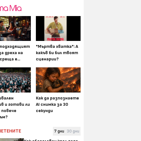
-подходящият
"Мъртва хватка": А
а дреха на
какъв би бил твоят
среща е...
сценарии?
вален
Как да разпознаете
в и готови ли
AI снимка за 30
а повече
секунди
ъм?
ЧЕТЕНИТЕ
7 дни
30 дни