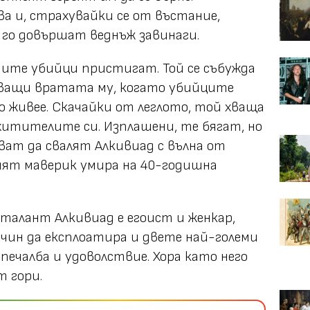
а и, страхувайки се от въстание,
 го довършат веднъж завинаги.
ните убийци пристигат. Той се събужда
изващи вратата му, когато убийците
 живее. Скачайки от леглото, той хваща
охитителите си. Изплашени, те бягат, но
яват да свалят Алкивиад с вълна от
кият маверик умира на 40-годишна
талант Алкивиад е егоист и женкар,
ачин да експлоатира и двете най-големи
 печалба и удоволствие. Хора като него
т гори.