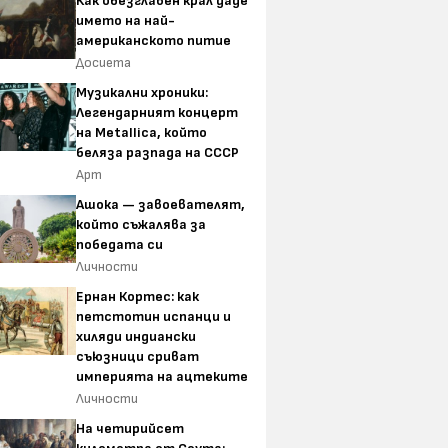
Как обезглавен крал даде
името на най-
американското питие
Досиета
Музикални хроники:
Легендарният концерт
на Metallica, който
беляза разпада на СССР
Арт
Ашока — завоевателят,
който съжалява за
победата си
Личности
Ернан Кортес: как
петстотин испанци и
хиляди индиански
съюзници сриват
империята на ацтеките
Личности
На четирийсет