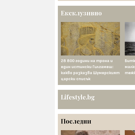
Ексклузивно
Механичният турчин:
28 800 години на трона и
Битк
първият „изкуствен
един истински Гилгамеш:
малк
интелект“, който мами
какво разказва Шумерският
тежк
Европа близо век
царски списък
Lifestyle.bg
Последни