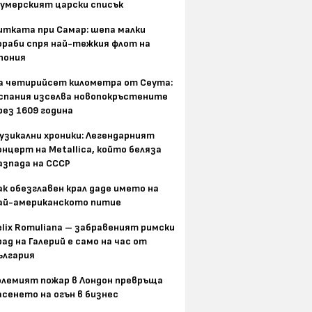
умерският царски списък
итката при Самар: шепа малки
ораби спря най-тежкия флот на
пония
а четирийсет километра от Сеута:
спания изселва новопокръстените
рез 1609 година
узикални хроники: Легендарният
онцерт на Metallica, който беляза
азпада на СССР
ак обезглавен крал даде името на
ай-американското питие
elix Romuliana – забравеният римски
рад на Галерий е само на час от
ългария
олемият пожар в Лондон превръща
асенето на огън в бизнес