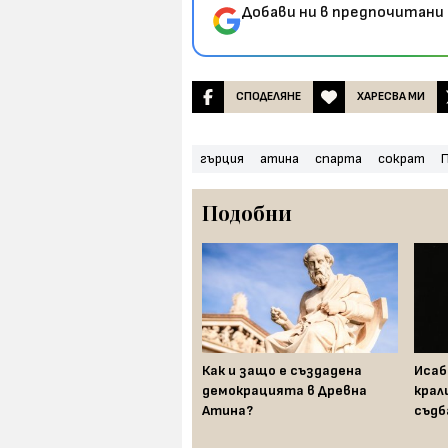
Добави ни в предпочитани 
СПОДЕЛЯНЕ
ХАРЕСВА МИ
гърция
атина
спарта
сократ
Подобни
Кой е последният велик
пълководец на Древна
Как и защо е създадена
Исаб
Гърция?
демокрацията в Древна
крал
Атина?
съдб