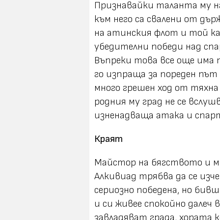
Признавайки таланта му на
към него са свалени от дър
на атинския флот и той ка
убедителни победи над спа
Въпреки това все още има
го изпраща за пореден път 
много грешен ход от тяхна
родния му град не се вслуш
изненадваща атака и спар
Краят
Майстор на бягството и м
Алкивиад трябва да се изче
сериозно победена, но бивш
и си живее спокойно далеч
завладяват града, хората к