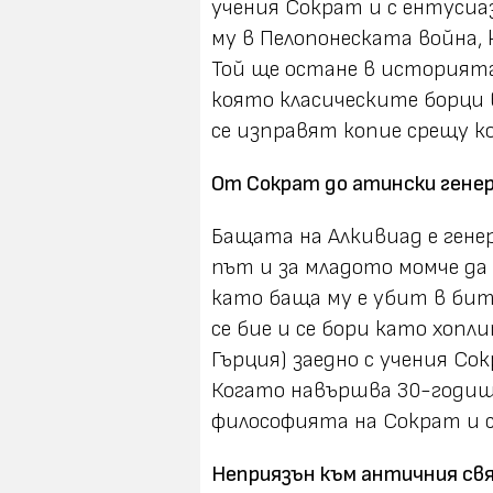
учения Сократ и с ентуси
му в Пелопонеската война, 
Той ще остане в историята
която класическите борци 
се изправят копие срещу ко
От Сократ до атински гене
Бащата на Алкивиад е гене
път и за младото момче да 
като баща му е убит в битка
се бие и се бори като хоп
Гърция) заедно с учения С
Когато навършва 30-годиш
философията на Сократ и се
Неприязън към античния св