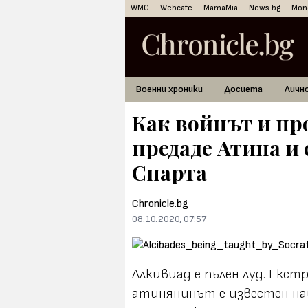
WMG
Webcafe
MamaMia
News.bg
Mon
Военни хроники
Досиета
Личн
Как войнът и пр
предаде Атина и
Спарта
Chronicle.bg
08.10.2020, 07:57
Алкивиад е пълен луд. Екс
атинянинът е известен на