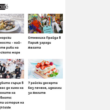
морски
Отмениха Прайда в
ности - най-
Париж заради
ите риби на
жегата
рското море
збито сърце в
7 райски десерта
гас до химн на
без печене, идеални
оните на
за жегите
вното:
та история на
ghtside