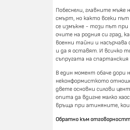
Побеснели, главните мъже 
смърт, но както всеки път
се измъкне - този път при 
очите на родния си град, 
военни тайни и насърчава
и да я оставят. И всичко 
съпругата на спартанския 
В един момент обаче дори 
неконформисткото отношен
двете основни силови центр
опита да вдигне малко хаос 
връща при атиняните, кои
Обратно към отговорност