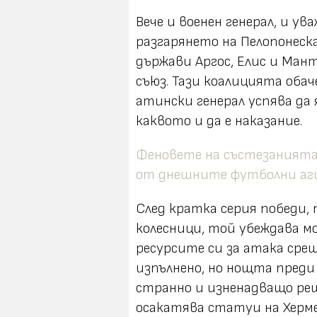
Вече и военен генерал, и у
разгарянето на Пелопонеск
държави Аргос, Елис и Ма
съюз. Тази коалицията обач
атински генерал успява да 
каквото и да е наказание.
Феновете на състезанията 
от днешните футболни а
След кратка серия победи,
колесници, той убеждава м
ресурсите си за атака сре
изпълнено, но нощта пред
странно и изненадващо реш
осакатява статуи на Херм