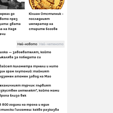
нреал до
Юлиан Отстъпник -
вото през
последният
цата: двата
император на
а на Надя
старите богове
ечи
Най-новото
Най-четеното
шока — завоевателят, който
ъжалява за победата си
вайсет километра тунели и нито
дин грам плутоний: тайният
одземен атомен завод на Мао
еханичният турчин: първият
изкуствен интелект“, който мами
вропа близо век
8 800 години на трона и един
стински Гилгамеш: какво разказва