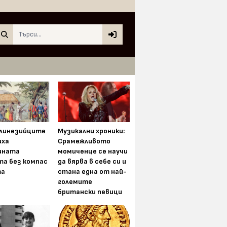
Search
олинезийците
Музикални хроники:
иха
Срамежливото
ината
момиченце се научи
та без компас
да вярва в себе си и
та
стана една от най-
големите
британски певици