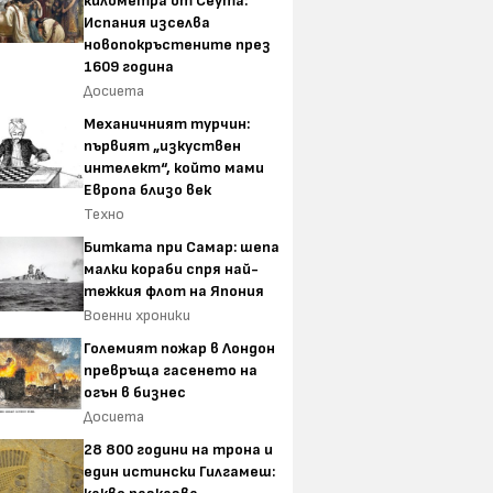
километра от Сеута:
Испания изселва
новопокръстените през
1609 година
Досиета
Механичният турчин:
първият „изкуствен
интелект“, който мами
Европа близо век
Техно
Битката при Самар: шепа
малки кораби спря най-
тежкия флот на Япония
Военни хроники
Големият пожар в Лондон
превръща гасенето на
огън в бизнес
Досиета
28 800 години на трона и
един истински Гилгамеш: