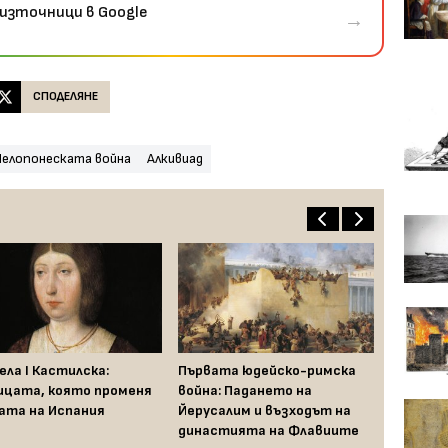
източници в Google
→
СПОДЕЛЯНЕ
Пелопонеската война
Алкивиад
ела I Кастилска:
Първата юдейско-римска
ицата, която променя
война: Падането на
ата на Испания
Йерусалим и възходът на
династията на Флавиите