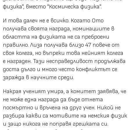
физика", вместо "Космическа физика".
И това далеч не е всичко. Когато Ото
получава своята награда, номинациите в
областта на физиката не са преброени
правилно. Лиза получава близо 47 повече от
своя колега, но въпреки това нейният колега
е награден. Тази несправедливост продължава
доста дълго и много често конфликтът се
заражда в научните среди.
Накрая ученият умира, а комитет заявява, че
не може една награда да бъде отнета
посмъртно и връчена на друг учен. Никой не
разбира какви са мотивите на немския физик
и защо никога не поправя грешката си.