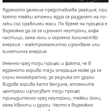
Ядреното деление представлява реакция, при
която тежки атомни ядра се разделят на по-
леки със сравними маси. По време на процеса е
възможно да се се излъчат неутрони, алфа
частици, гама лъчи и огромно количество
енергия - електромагнитно излъчване или
кинетична енергия.
Именно чрез този процес и факта, че в
ядреното гориво тази операция може да се
случи многократно, за разлика от други
видове горива като бензина, атомните
централи използват този процес
принудително чрез неутрони, тежки йони,
гама кванти и други. Често е възможно