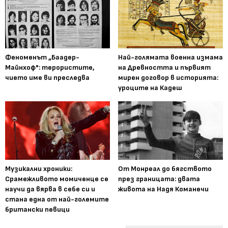
Феноменът „Баадер-
Най-голямата военна измама
Майнхоф": терористите,
на Древността и първият
чието име ви преследва
мирен договор в историята:
уроците на Кадеш
Музикални хроники:
От Монреал до бягството
Срамежливото момиченце се
през границата: двата
научи да вярва в себе си и
живота на Надя Команечи
стана една от най-големите
британски певици