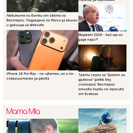
Любимите ни битки от света на
Вестерос: Подредени по вкуса за екшън
и зрелища на Webcafe
Бюджет 2026 - кой ще ни
даде пари?!
iPhone 18 Pro Max - по-цветен, но и по-
Трети сезон на “Домът на
съкрушителен за джоба
дракона” (ревю без
спойлери): Вестерос
отново кърви по-красиво
от всякога