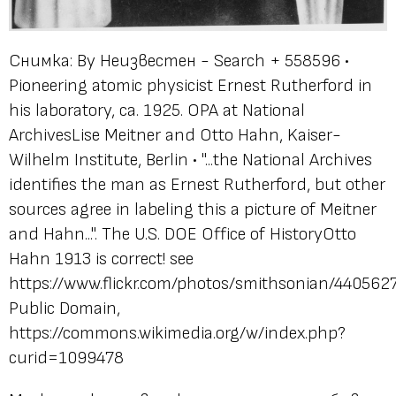
Снимка: By Неизвестен - Search + 558596 •
Pioneering atomic physicist Ernest Rutherford in
his laboratory, ca. 1925. OPA at National
ArchivesLise Meitner and Otto Hahn, Kaiser-
Wilhelm Institute, Berlin • "...the National Archives
identifies the man as Ernest Rutherford, but other
sources agree in labeling this a picture of Meitner
and Hahn...". The U.S. DOE Office of HistoryOtto
Hahn 1913 is correct! see
https://www.flickr.com/photos/smithsonian/440562
Public Domain,
https://commons.wikimedia.org/w/index.php?
curid=1099478