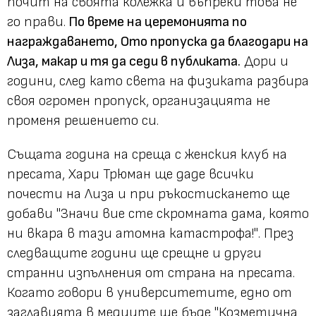
почит на своята колежка и въпреки това не
го прави.
По време на церемонията по
награждаването, Ото пропуска да благодари на
Лиза, макар и тя да седи в публиката.
Дори и
години, след като света на физиката разбира
своя огромен пропуск, организацията не
променя решението си.
Същата година на среща с женския клуб на
пресата, Хари Трюман ще даде всички
почести на Лиза и при ръкостискането ще
добави
"Значи вие сте скромната дама, която
ни вкара в тази атомна катастрофа!"
. През
следващите години ще срещне и други
странни изпълнения от страна на пресата.
Когато говори в университетите, едно от
заглавията в медиите ще бъде "Козметична