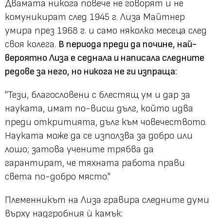
Двамата никога повече не говорят и не
комуникират след 1945 г. Лиза Майтнер
умира през 1968 г. и само няколко месеца след
своя колега.
В периода преди да почине, най-
вероятно Лиза е седнала и написала следните
редове за него, но никога не ги изпраща:
"Тези, благословени с блестящ ум и дар за
науката, имат по-висш дълг, който идва
преди откритията, дълг към човечеството.
Науката може да се използва за добро или
лошо; затова учените трябва да
гарантират, че тяхната работа прави
света по-добро място."
Племенникът на Лиза гравира следните думи
върху надгробния ѝ камък: