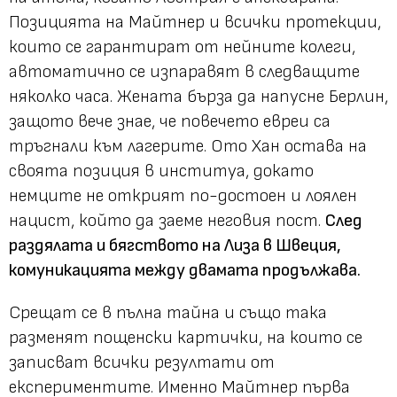
Позицията на Майтнер и всички протекции,
които се гарантират от нейните колеги,
автоматично се изпаравят в следващите
няколко часа. Жената бърза да напусне Берлин,
защото вече знае, че повечето евреи са
тръгнали към лагерите. Ото Хан остава на
своята позиция в институа, докато
немците не открият по-достоен и лоялен
нацист, който да заеме неговия пост.
След
раздялата и бягството на Лиза в Швеция,
комуникацията между двамата продължава.
Срещат се в пълна тайна и също така
разменят пощенски картички, на които се
записват всички резултати от
експериментите. Именно Майтнер първа