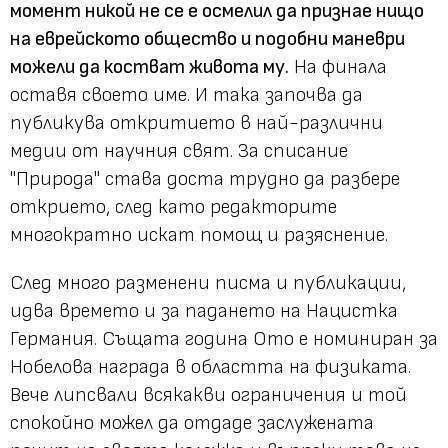
момент никой не се е осмелил да признае нищо
на еврейското общество и подобни маневри
можели да костват живота му.
На финала
оставя своето име. И така започва да
публикува откритието в най-различни
медии от научния свят. За списание
"Природа" става доста трудно да разбере
открието, след като редакторите
многократно искат помощ и разяснение.
След много разменени писма и публикации,
идва времето и за падането на Нацистка
Германия. Същата година Ото е номиниран за
Нобелова награда в областта на физиката.
Вече липсвали всякакви ограничения и той
спокойно можел да отдаде заслужената