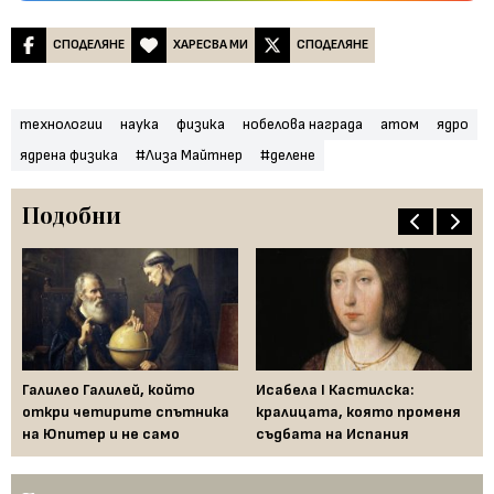
СПОДЕЛЯНЕ
ХАРЕСВА МИ
СПОДЕЛЯНЕ
технологии
наука
физика
нобелова награда
атом
ядро
ядрена физика
#Лиза Майтнер
#делене
Подобни
и
Галилео Галилей, който
Исабела I Кастилска:
Ст
откри четирите спътника
кралицата, която променя
гр
на Юпитер и не само
съдбата на Испания
Бр