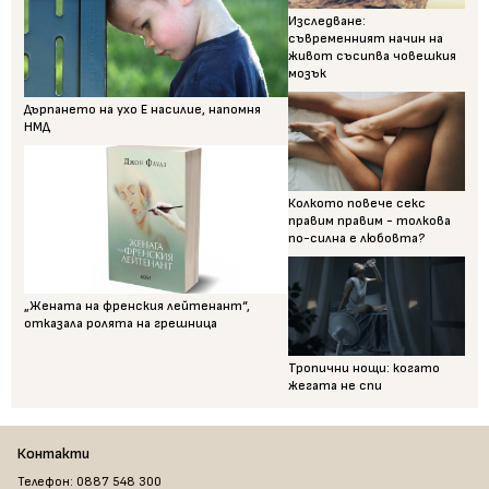
Изследване:
съвременният начин на
живот съсипва човешкия
мозък
Дърпането на ухо Е насилие, напомня
НМД
Колкото повече секс
правим правим - толкова
по-силна е любовта?
„Жената на френския лейтенант“,
отказала ролята на грешница
Тропични нощи: когато
жегата не спи
Контакти
Телефон: 0887 548 300