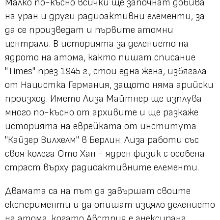
Малко по-късно всички ще започнат добива
на уран и други радиоактивни елементи, за
да се произведат и първите атомни
централи. В историята за делението на
ядрото на атома, както пишат списание
"Times" през 1945 г., стои една жена, избягала
от Нацистка Германия, защото няма арийски
произход. Името Лиза Майтнер ще изплува
много по-късно от архивите и ще разкаже
историята на еврейката от института
"Кайзер Вилхелм" в Берлин. Лиза работи със
своя колега Ото Хан - ядрен физик с особена
страст върху радиоактивните елементи.
Двамата са на път да завършат своите
експерименти и да опишат изцяло делението
на атома, когато Австрия е анексирана.