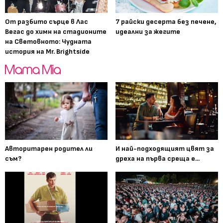
От разбито сърце в Лас
7 райски десерта без печене,
Вегас до химн на стадионите
идеални за жегите
на Световното: Чудната
история на Mr. Brightside
Авторитарен родител ли
И най-подходящият цвят за
съм?
дреха на първа среща е...