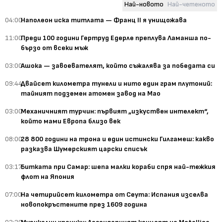
Най-новото
Най-четеното
04:00
Наполеон иска титлата — Франц II я унищожава
11:00
Преди 100 години Гертруд Едерле преплува Ламанша по-
бързо от всеки мъж
03:00
Ашока — завоевателят, който съжалява за победата си
09:44
Двайсет километра тунели и нито един грам плутоний:
тайният подземен атомен завод на Мао
03:00
Механичният турчин: първият „изкуствен интелект“,
който мами Европа близо век
08:00
28 800 години на трона и един истински Гилгамеш: какво
разказва Шумерският царски списък
03:17
Битката при Самар: шепа малки кораби спря най-тежкия
флот на Япония
07:00
На четирийсет километра от Сеута: Испания изселва
новопокръстените през 1609 година