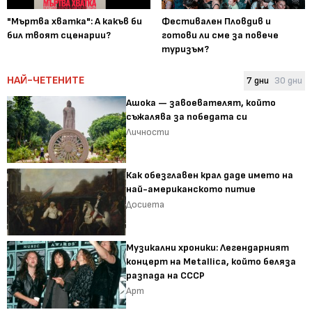
"Мъртва хватка": А какъв би
Фестивален Пловдив и
бил твоят сценарии?
готови ли сме за повече
туризъм?
НАЙ-ЧЕТЕНИТЕ
7 дни
30 дни
Ашока — завоевателят, който
съжалява за победата си
Личности
Как обезглавен крал даде името на
най-американското питие
Досиета
Музикални хроники: Легендарният
концерт на Metallica, който беляза
разпада на СССР
Арт