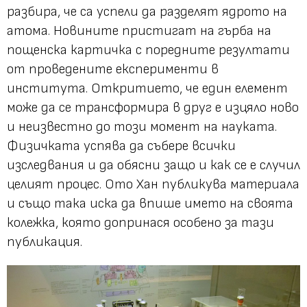
разбира, че са успели да разделят ядрото на
атома. Новините пристигат на гърба на
пощенска картичка с поредните резултати
от проведените експерименти в
института. Откритието, че един елемент
може да се трансформира в друг е изцяло ново
и неизвестно до този момент на науката.
Физичката успява да събере всички
изследвания и да обясни защо и как се е случил
целият процес. Ото Хан публикува материала
и също така иска да впише името на своята
колежка, която допринася особено за тази
публикация.