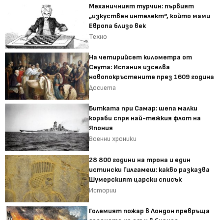
Механичният турчин: първият
„изкуствен интелект“, който мами
Европа близо век
Техно
На четирийсет километра от
Сеута: Испания изселва
новопокръстените през 1609 година
Досиета
Битката при Самар: шепа малки
кораби спря най-тежкия флот на
Япония
Военни хроники
28 800 години на трона и един
истински Гилгамеш: какво разказва
Шумерският царски списък
Истории
Големият пожар в Лондон превръща