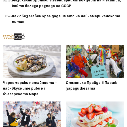
02:20
Музикални хроники: Легендарният концерт на Metallica,
който беляза разпада на СССР
12:47
Как обезглавен крал даде името на най-американското
питие
Черноморски потайности -
Отмениха Прайда в Париж
най-вкусните риби на
заради жегата
българското море