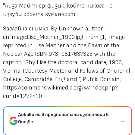
"Лиза Мaйтнер: физик, който никога не
изгуби своята хуманност."
Заглавна снимка: By Unknown author -
en:Image:Lise_Meitner_1900.jpg, from [1]. Image
reprinted in Lise Meitner and the Dawn of the
Nuclear Age ISBN 978-0817637323 with the
caption "Shy Lise the doctoral candidate, 1906,
Vienna. (Courtesy Master and Fellows of Churchill
College, Cambridge, England)", Public Domain,
https://commons.wikimedia.org/w/index.php?
curid=1272410
Добави ни в предпочитани източници в
→
Google