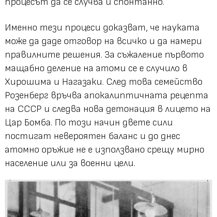
процесът да се случва и спонтанно.
Именно тези процеси доказват, че науката
може да даде отговор на всичко и да намери
правилните решения. За съжаление първото
мащабно деление на атоми се е случило в
Хирошима и Нагазаки. След това семейство
Розенберг връчва апокалиптичната рецепта
на СССР и следва нова детонация в лицето на
Цар Бомба. По този начин двете сили
постигат невероятен баланс и до днес
атомно оръжие не е използвано срещу мирно
население или за военни цели.