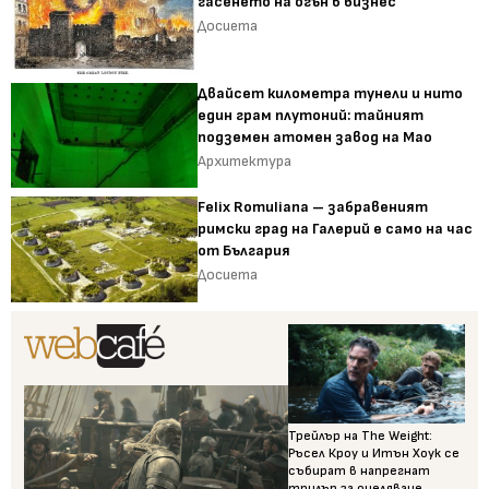
гасенето на огън в бизнес
Досиета
Двайсет километра тунели и нито
един грам плутоний: тайният
подземен атомен завод на Мао
Архитектура
Felix Romuliana – забравеният
римски град на Галерий е само на час
от България
Досиета
Трейлър на The Weight:
Ръсел Кроу и Итън Хоук се
събират в напрегнат
трилър за оцеляване