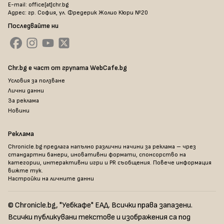
E-mail: office[at]chr.bg
Адрес: гр. София, ул. Фредерик Жолио Кюри №20
Последвайте ни
Chr.bg е част от групата WebCafe.bg
Условия за ползване
Лични данни
За реклама
Новини
Реклама
Chronicle.bg предлага напълно различни начини за реклама – чрез
стандартни банери, иновативни формати, спонсорство на
категории, интерактивни игри и PR съобщения. Повече информация
вижте тук
.
Настройки на личните данни
© Chronicle.bg, "Уебкафе" ЕАД. Всички права запазени.
Всички публикувани текстове и изображения са под