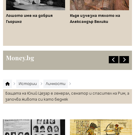
Лошото име на добрия
Къде изчезна тялото на
Да
Гьоринг
Александър Велики
де
ци
"п
Money.bg
Истории
Личности
Бащата на Юлий Цезар е генерал, сенатор и спасител на Рим, а
започва живота си като бедняк