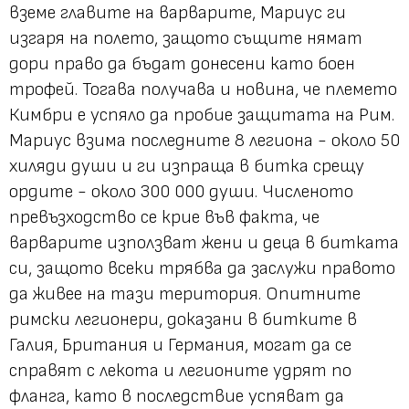
вземе главите на варварите, Мариус ги
изгаря на полето, защото същите нямат
дори право да бъдат донесени като боен
трофей. Тогава получава и новина, че племето
Кимбри е успяло да пробие защитата на Рим.
Мариус взима последните 8 легиона - около 50
хиляди души и ги изпраща в битка срещу
ордите - около 300 000 души. Численото
превъзходство се крие във факта, че
варварите използват жени и деца в битката
си, защото всеки трябва да заслужи правото
да живее на тази територия. Опитните
римски легионери, доказани в битките в
Галия, Британия и Германия, могат да се
справят с лекота и легионите удрят по
фланга, като в последствие успяват да