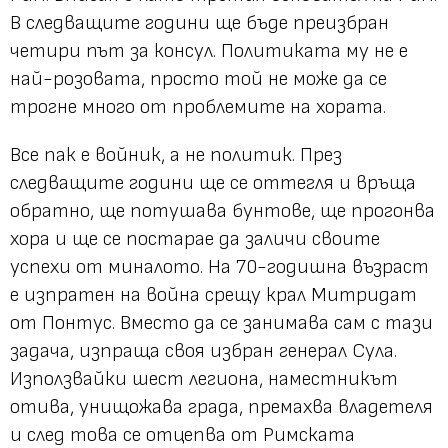
В следващите години ще бъде преизбран
четири път за консул. Политиката му не е
най-розовата, просто той не може да се
трогне много от проблемите на хората.
Все пак е войник, а не политик. През
следващите години ще се оттегля и връща
обратно, ще потушава бунтове, ще прогонва
хора и ще се постарае да заличи своите
успехи от миналото. На 70-годишна възраст
е изпратен на война срещу крал Митридат
от Понтус. Вместо да се занимава сам с тази
задача, изпраща своя избран генерал Сула.
Използвайки шест легиона, наместникът
отива, унищожава града, премахва владетеля
и след това се отцепва от Римската