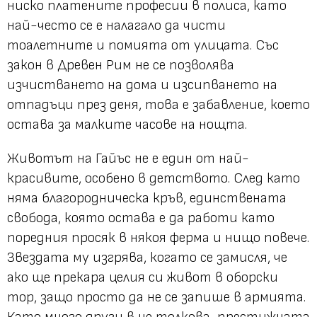
ниско платените професии в полиса, като
най-често се е налагало да чисти
тоалетните и помията от улицата. Със
закон в Древен Рим не се позволява
изчистването на дома и изсипването на
отпадъци през деня, това е забавление, което
остава за малките часове на нощта.
Животът на Гайъс не е един от най-
красивите, особено в детството. След като
няма благородническа кръв, единствената
свобода, която остава е да работи като
поредния просяк в някоя ферма и нищо повече.
Звездата му изгрява, когато се замисля, че
ако ще прекара целия си живот в оборски
тор, защо просто да не се запише в армията.
Като много други в не толкова престижната