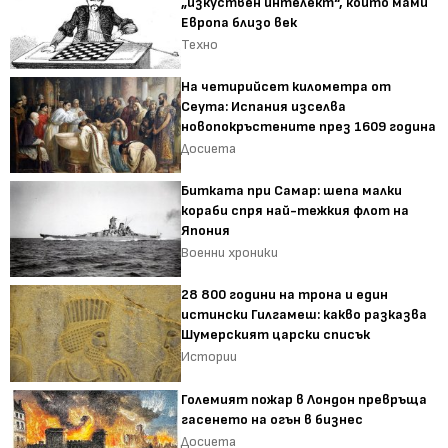
„изкуствен интелект“, който мами
Европа близо век
Техно
На четирийсет километра от
Сеута: Испания изселва
новопокръстените през 1609 година
Досиета
Битката при Самар: шепа малки
кораби спря най-тежкия флот на
Япония
Военни хроники
28 800 години на трона и един
истински Гилгамеш: какво разказва
Шумерският царски списък
Истории
Големият пожар в Лондон превръща
гасенето на огън в бизнес
Досиета