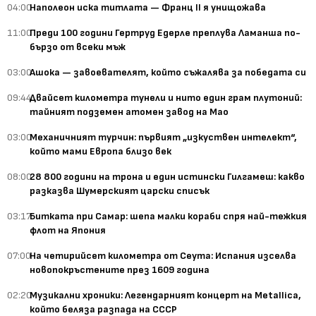
04:00
Наполеон иска титлата — Франц II я унищожава
11:00
Преди 100 години Гертруд Едерле преплува Ламанша по-
бързо от всеки мъж
03:00
Ашока — завоевателят, който съжалява за победата си
09:44
Двайсет километра тунели и нито един грам плутоний:
тайният подземен атомен завод на Мао
03:00
Механичният турчин: първият „изкуствен интелект“,
който мами Европа близо век
08:00
28 800 години на трона и един истински Гилгамеш: какво
разказва Шумерският царски списък
03:17
Битката при Самар: шепа малки кораби спря най-тежкия
флот на Япония
07:00
На четирийсет километра от Сеута: Испания изселва
новопокръстените през 1609 година
02:20
Музикални хроники: Легендарният концерт на Metallica,
който беляза разпада на СССР