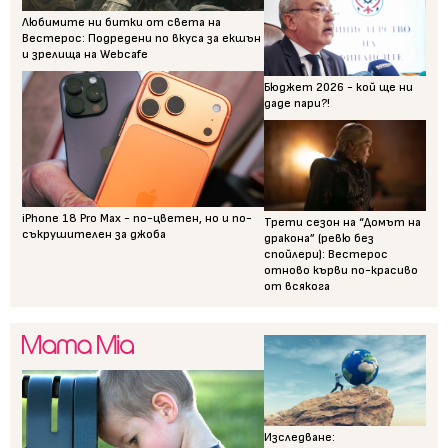
Любимите ни битки от света на
Вестерос: Подредени по вкуса за екшън
и зрелища на Webcafe
Бюджет 2026 - кой ще ни
даде пари?!
iPhone 18 Pro Max - по-цветен, но и по-
Трети сезон на “Домът на
съкрушителен за джоба
дракона” (ревю без
спойлери): Вестерос
отново кърви по-красиво
от всякога
Изследване: