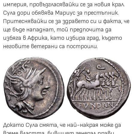
империя, провъзгласявайки се за новия крал.
Сула дори обявява Мариус за престъпник.
Притеснявайки се за здравето си и факта, че
ще бъде нападнат, той предпочита да
избяга в Африка, като избира град, където
неговите ветерани са построили.
Докато Сула смята, че най-накрая може да
вземе властта, бившият генерал прави