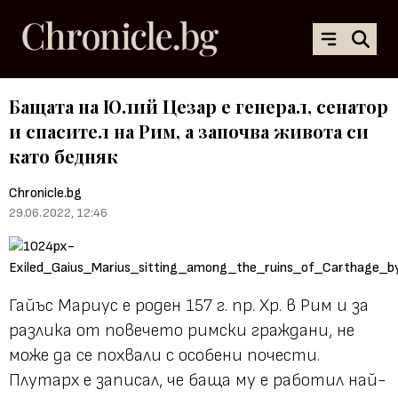
Бащата на Юлий Цезар е генерал, сенатор
и спасител на Рим, а започва живота си
като бедняк
Chronicle.bg
29.06.2022, 12:46
Гайъс Мариус е роден 157 г. пр. Хр. в Рим и за
разлика от повечето римски граждани, не
може да се похвали с особени почести.
Плутарх е записал, че баща му е работил най-