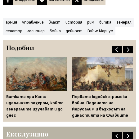
армия
управление
власт
история
рим
битка
генерал
сенатор
легионер
война
дейност
Гайъс Мариус
Подобни
Битката при Кана:
Първата юдейско-римска
Къ
 на
идеалният разгром, който
война: Падането на
Ал
генералите изучават и до
Йерусалим и възходът на
днес
династията на Флавиите
Ексклузивно