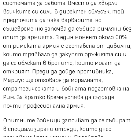
системата за работа. Вместо да хвърли
всичките си сили в директен сблъсък, той
предпочита да чака варварите, но
същевременно започва да събира римляни без
опит за армията. В един момент около 60%
от римската армия е съставена от цивилни,
които трябвало да закупят оръжията си и
да се облекат в броните, които могат да
открият. Преди да дойде противника,
Мариус ще отговаря за моралната,
стратегическата и бойната подготовка на
Рим. За кратко време успява да създаде
почти професионална армия.
Опитните войници започват да се събират
в специализирани отряди, които днес