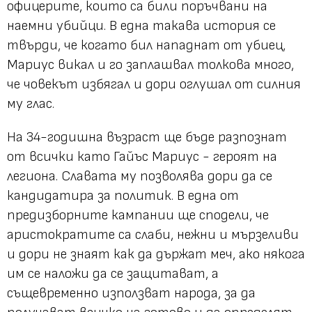
офицерите, които са били поръчвани на
наемни убийци. В една такава история се
твърди, че когато бил нападнат от убиец,
Мариус викал и го заплашвал толкова много,
че човекът избягал и дори оглушал от силния
му глас.
На 34-годишна възраст ще бъде разпознат
от всички като Гайъс Мариус - героят на
легиона. Славата му позволява дори да се
кандидатира за политик. В една от
предизборните кампании ще сподели, че
аристократите са слаби, нежни и мързеливи
и дори не знаят как да държат меч, ако някога
им се наложи да се защитават, а
същевременно използват народа, за да