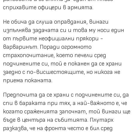
сприхавите офицери в армията.
Не обича да слуша оправдания, винаги
изпълнява задачата си и това му носи един
от първите неофициални прякори -
варваринът. Поради огромното
страхопочитание, което печели сред
подчинените си, той е поканен да се храни
заедно с по-висшестоящите, но никога не
приема поканата.
Предпочита да се храни с подчинените си, да
спи в бараката при тях, а най-важното е, че
когато сраженията започнат, той винаги ще
бъде в центъра на събитията. Плутарх
разказва, че на фронта често е бил сред