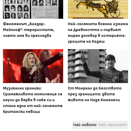
Феноменът „Баадер-
Най-голямата военна измама
Майнхоф": терористите,
на Древността и първият
чието име ви преследва
мирен договор в историята:
уроците на Кадеш
Музикални хроники:
От Монреал до бягството
Срамежливото момиченце се
през границата: двата
научи да вярва в себе си и
живота на Надя Команечи
стана една от най-големите
британски певици
Най-новото
Най-четеното