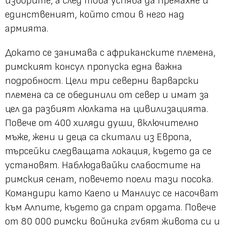
изборите, а след това успява да премахне и
единственият, който стои в него над
армията.
Докато се занимава с африканските племена,
римският консул пропуска една важна
подробност. Цели три северни варварски
племена са се обединили от север и имат за
цел да разбият люлката на цивилизацията.
Повече от 400 хиляди души, включително
мъже, жени и деца са скитали из Европа,
търсейки следващата локация, където да се
установят. Наблюдавайки слабостите на
римския сенат, повечето поели тази посока.
Командири като Каепо и Манлиус се насочват
към Алпите, където да спрат ордата. Повече
от 80 000 римски войника губят живота си и