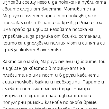
изправи срещу него и да покаже на публиката
своите следи от властта. Мотивите на
Мариус са елементарни, той показва, че е
проливал собствената си кръв за Рим и сега
има право да избира неговата посока на
управление, за разлика от всички останали,
които са използвали пълния уют и синята си
кръв за живот в охолство.
Както се очаква, Мариус печели изборите. Той
е избран за квестор в трибуната на
плебеите, но има пост и в други кабинети,
също толкова важни и необходими. Парите и
славата потичат много бързо. Намира
съпруга от един от най-известните и
популярни римски кланове по онова време.