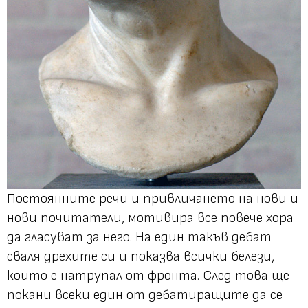
Постоянните речи и привличането на нови и
нови почитатели, мотивира все повече хора
да гласуват за него. На един такъв дебат
сваля дрехите си и показва всички белези,
които е натрупал от фронта. След това ще
покани всеки един от дебатиращите да се