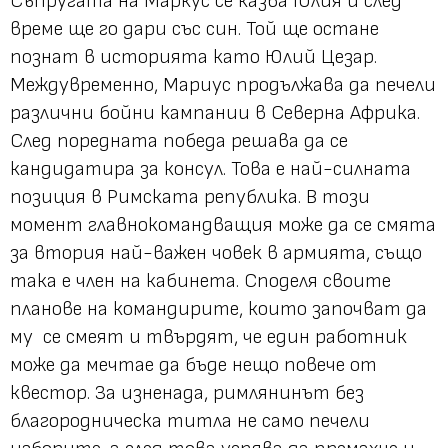
Съпругата на Маркус се казва Юлия и след
време ще го дари със син. Той ще остане
познат в историята като Юлий Цезар.
Междувременно, Мариус продължава да печели
различни бойни кампании в Северна Африка.
След поредната победа решава да се
кандидатира за консул. Това е най-силната
позиция в Римската република. В този
момент главнокомандващия може да се смята
за втория най-важен човек в армията, също
така е член на кабинета. Споделя своите
планове на командирите, които започват да
му се смеят и твърдят, че един работник
може да мечтае да бъде нещо повече от
квестор. За изненада, римлянинът без
благородническа титла не само печели