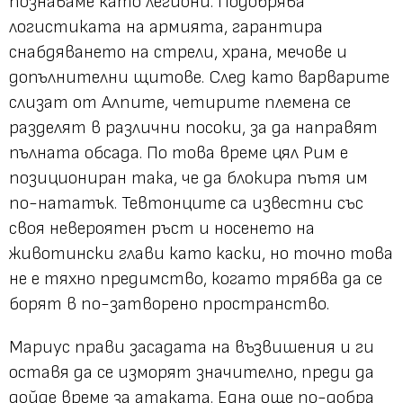
познаваме като легиони. Подобрява
логистиката на армията, гарантира
снабдяването на стрели, храна, мечове и
допълнителни щитове. След като варварите
слизат от Алпите, четирите племена се
разделят в различни посоки, за да направят
пълната обсада. По това време цял Рим е
позициониран така, че да блокира пътя им
по-нататък. Тевтонците са известни със
своя невероятен ръст и носенето на
животински глави като каски, но точно това
не е тяхно предимство, когато трябва да се
борят в по-затворено пространство.
Мариус прави засадата на възвишения и ги
оставя да се изморят значително, преди да
дойде време за атаката. Една още по-добра