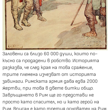
Заловени са близо 60 000 души, които по-
късно са продадени в робство. Историята
разказва, че след края на това сражение,
трите племена изчезват от историята
завинаги. Римската армия дава едва 2000
жертви, при това в двете битки общо.
Завръщането в Рим ще го представи не
просто като спасител, но и като герой на
Рим. Вписан е като третия основател на Рим.