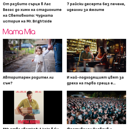
От разбито сърце в Лас
7 райски десерта без печене,
Вегас до химн на стадионите
идеални за жегите
на Световното: Чудната
история на Mr. Brightside
Авторитарен родител ли
И най-подходящият цвят за
съм?
дреха на първа среща е...