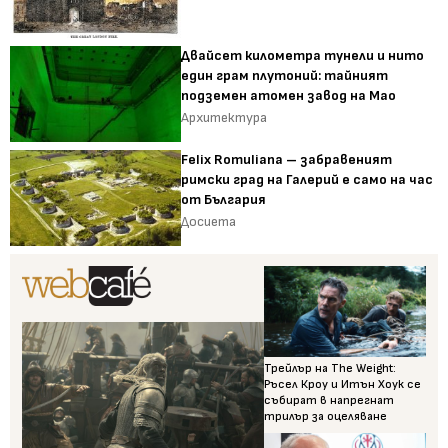
Двайсет километра тунели и нито
един грам плутоний: тайният
подземен атомен завод на Мао
Архитектура
Felix Romuliana – забравеният
римски град на Галерий е само на час
от България
Досиета
Трейлър на The Weight:
Ръсел Кроу и Итън Хоук се
събират в напрегнат
трилър за оцеляване