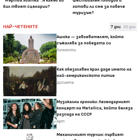
"Мъртва хватка": А какъв би
Фестивален Пловдив и
бил твоят сценарии?
готови ли сме за повече
туризъм?
НАЙ-ЧЕТЕНИТЕ
7 дни
30 дни
Ашока — завоевателят, който
съжалява за победата си
Личности
Как обезглавен крал даде името на
най-американското питие
Досиета
Музикални хроники: Легендарният
концерт на Metallica, който беляза
разпада на СССР
Арт
Механичният турчин: първият