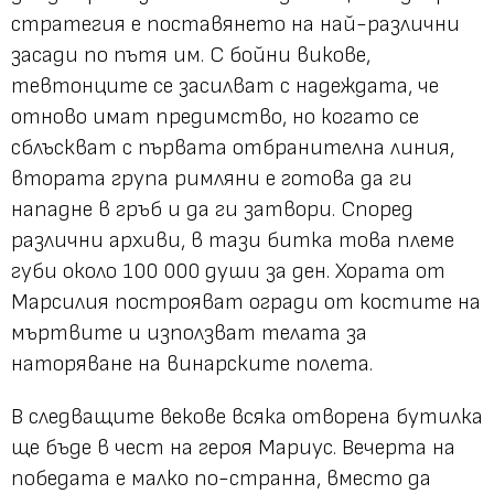
стратегия е поставянето на най-различни
засади по пътя им. С бойни викове,
тевтонците се засилват с надеждата, че
отново имат предимство, но когато се
сблъскват с първата отбранителна линия,
втората група римляни е готова да ги
нападне в гръб и да ги затвори. Според
различни архиви, в тази битка това племе
губи около 100 000 души за ден. Хората от
Марсилия построяват огради от костите на
мъртвите и използват телата за
наторяване на винарските полета.
В следващите векове всяка отворена бутилка
ще бъде в чест на героя Мариус. Вечерта на
победата е малко по-странна, вместо да