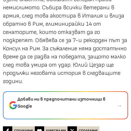
немислимото. Събира всички ветерани в
армия, след това акостира в Италия и влиза
обратно в Рим, елиминирайки 14 от
сенаторите, които отказват да го
подкрепят. Обявява се за 7-и рекорден път за
Консул на Рим. За съжаление няма достатъчно
време да се радва на победата, защото малко
след това умира от удар. Юлий Цезар ще
продължи неговата история в следващите
години.
Добави ни в предпочитани източници в
→
Google
СПОДЕЛЯНЕ
ХАРЕСВА МИ
СПОДЕЛЯНЕ