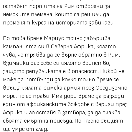
оставят портите на Рим отворени за
немските племена, които са решили да
променят курса на историята завинаги.
По това време Мариус точно завършва
кампанията си в Северна Африка, когато
чува, че трябва да се върне обратно в Рим,
взимайки със себе си цялото войнство,
защото републиката е в опасност. Никой не
може да потвърди за колко точно време се
връща цялата римска армия през Средиземно
море, но го прави. Има дори време да разходи
един от африканските вождове с вериги през
Африка и го оставя в затвора, за да очаква
своята смъртна присъда. По-късно същият
ще умре от глад.