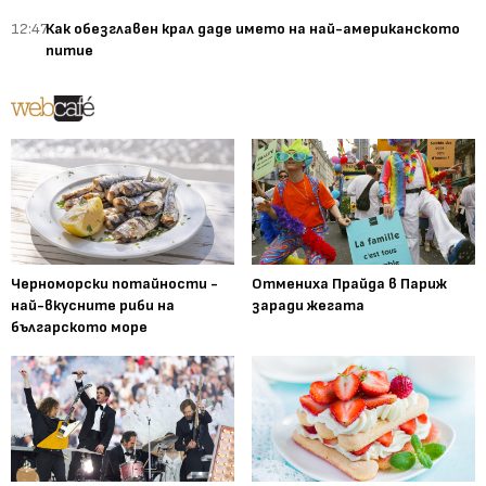
12:47
Как обезглавен крал даде името на най-американското
питие
Черноморски потайности -
Отмениха Прайда в Париж
най-вкусните риби на
заради жегата
българското море