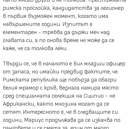
римска прослойка, кандидатства за легионер
в първия възможен момент, когато има
навършените години. Изпитът е
елементарен - трябва да държи меч над
главата си, а по онова време не може да се
каже, че са толкова леки.
Твърди се, че в началото е бил младши офицер
от запаса, но имайки предвид фактите, че
Римската република ще побърза да обагри
белия мрамор с кръв, веднага намира място
сред специалната селекция на Сципио - не
Африкански, както мнозина могат да се
сетят. Интересното е, че в следващите си
години, Мариус продължава да се изкачва по
ранговете и се смята за един от много