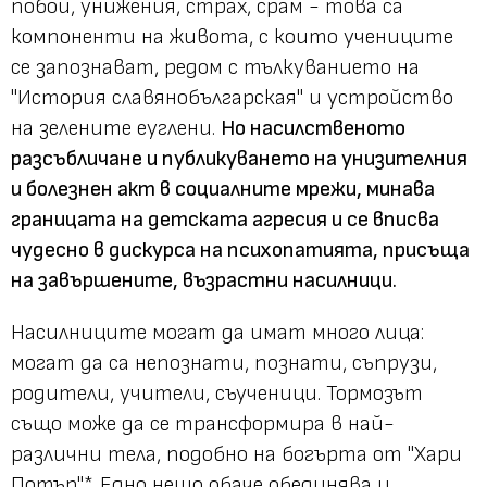
побои, унижения, страх, срам - това са
компоненти на живота, с които учениците
се запознават, редом с тълкуванието на
"История славянобългарская" и устройство
на зелените еуглени.
Но насилственото
разсъбличане и публикуването на унизителния
и болезнен акт в социалните мрежи, минава
границата на детската агресия и се вписва
чудесно в дискурса на психопатията, присъща
на завършените, възрастни насилници.
Насилниците могат да имат много лица:
могат да са непознати, познати, съпрузи,
родители, учители, съученици. Тормозът
също може да се трансформира в най-
различни тела, подобно на богърта от "Хари
Потър"*. Едно нещо обаче обединява и