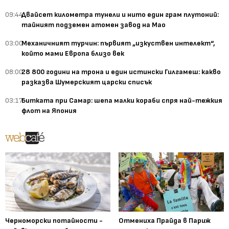
09:44
Двайсет километра тунели и нито един грам плутоний:
тайният подземен атомен завод на Мао
03:00
Механичният турчин: първият „изкуствен интелект“,
който мами Европа близо век
08:00
28 800 години на трона и един истински Гилгамеш: какво
разказва Шумерският царски списък
03:17
Битката при Самар: шепа малки кораби спря най-тежкия
флот на Япония
Черноморски потайности -
Отмениха Прайда в Париж