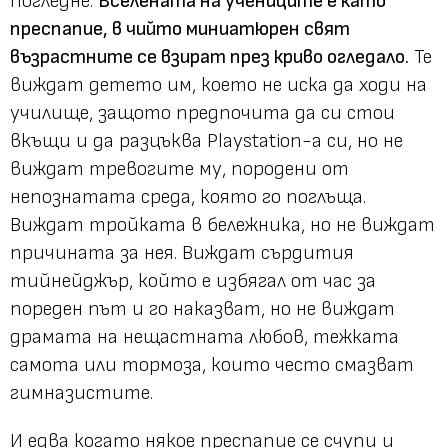
погледне.
Вселената на учениците е като
преспапие, в чийто миниатюрен свят
възрастните се взират през криво огледало.
Те
виждат детето им, което не иска да ходи на
училище, защото предпочита да си стои
вкъщи и да разцъква Playstation-а си, но не
виждат тревогите му, породени от
непознатата среда, която го поглъща.
Виждат тройката в бележника, но не виждат
причината за нея. Виждат сърдития
тийнейджър, който е избягал от час за
пореден път и го наказват, но не виждат
драмата на нещастната любов, тежката
самота или тормоза, които често смазват
гимназистите.
И едва когато някое преспапие се счупи и