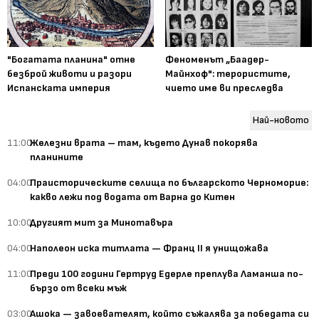
"Богатата планина" отне
Феноменът „Баадер-
безброй животи и разори
Майнхоф": терористите,
Испанската империя
чието име ви преследва
Най-новото
11:00
Железни врата – там, където Дунав покорява
планините
04:00
Праисторическите селища по българското Черноморие:
какво лежи под водата от Варна до Китен
10:00
Другият мит за Минотавъра
04:00
Наполеон иска титлата — Франц II я унищожава
11:00
Преди 100 години Гертруд Едерле преплува Ламанша по-
бързо от всеки мъж
03:00
Ашока — завоевателят, който съжалява за победата си