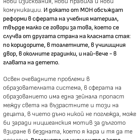
нови изисквания, нови правила и нови
комуникации.
И докато от МОН обсъждат
реформи в сферата на учебния материал,
твърде малко се говори за това, което се
случва от другата страна на класната стая:
по коридорите, в тоалетните, в училищния
двор, в околните градинки, и най-вече - в
главата на детето.
Освен очевадните проблеми в
образователната система, в сферата на
образованието има една зейнала пропаст
между света на възрастните и този на
децата, в чието дъно никой не поглежда, може
би заради ницшеанския мотив за дългото
взиране в бездната, което я кара и тя да те