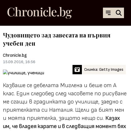
Чудовището зад завесата на първия
учебен ден
Chronicle.bg
15.09.2016, 16:56
Снимка: Getty Images
Казваше се дебелата Миглена и беше от А
клас. Един следобед след часовете по рисуване
ме сгащи в градинката до училище, заедно с
приятелката си Наталия. Щели да бият мен
и моята приятелка, защото нещо си.
Казах
им, че владея карате и в следващия момент бях