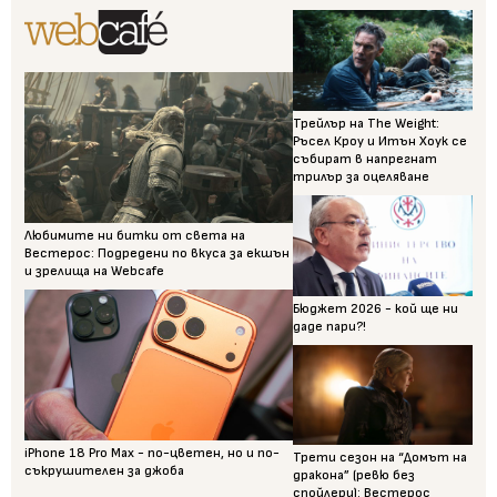
Трейлър на The Weight:
Ръсел Кроу и Итън Хоук се
събират в напрегнат
трилър за оцеляване
Любимите ни битки от света на
Вестерос: Подредени по вкуса за екшън
и зрелища на Webcafe
Бюджет 2026 - кой ще ни
даде пари?!
iPhone 18 Pro Max - по-цветен, но и по-
Трети сезон на “Домът на
съкрушителен за джоба
дракона” (ревю без
спойлери): Вестерос