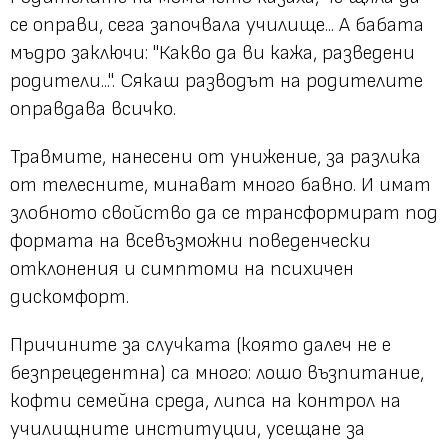
се оправи, сега започвала училище... А бабата
мъдро заключи: "Какво да ви кажа, разведени
родители...". Сякаш разводът на родителите
оправдава всичко.
Травмите, нанесени от унижение, за разлика
от телесните, минават много бавно. И имат
злобното свойство да се трансформират под
формата на всевъзможни поведенчески
отклонения и симптоми на психичен
дискомфорт.
Причините за случката (която далеч не е
безпрецедентна) са много: лошо възпитание,
кофти семейна среда, липса на контрол на
училищните институции, усещане за