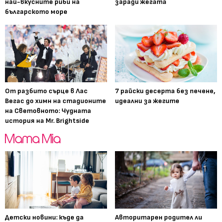
най-вкусните риби на
заради жегата
българското море
От разбито сърце в Лас
7 райски десерта без печене,
Вегас до химн на стадионите
идеални за жегите
на Световното: Чудната
история на Mr. Brightside
Детски новини: къде да
Авторитарен родител ли