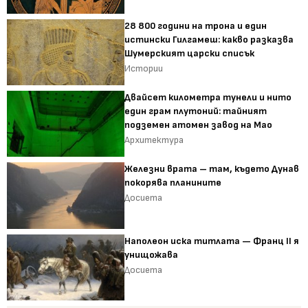
28 800 години на трона и един
истински Гилгамеш: какво разказва
Шумерският царски списък
Истории
Двайсет километра тунели и нито
един грам плутоний: тайният
подземен атомен завод на Мао
Архитектура
Железни врата – там, където Дунав
покорява планините
Досиета
Наполеон иска титлата — Франц II я
унищожава
Досиета