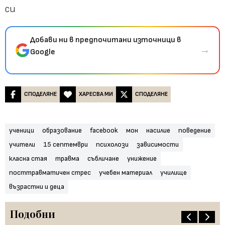
си
Добави ни в предпочитани източници в
→
Google
СПОДЕЛЯНЕ
ХАРЕСВА МИ
СПОДЕЛЯНЕ
ученици
образование
facebook
мон
насилие
поведение
учители
15 септември
психолози
зависимости
класна стая
травма
събличане
унижение
посттравматичен стрес
учебен материал
училище
възрастни и деца
Подобни