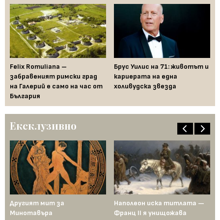
Felix Romuliana –
Брус Уилис на 71: животът и
Гь
забравеният римски град
кариерата на една
ко
рта
на Галерий е само на час от
холивудска звезда
зе
България
Ексклузивно
ща
Другият мит за
Наполеон иска титлата —
Пр
Минотавъра
Франц II я унищожава
Ед