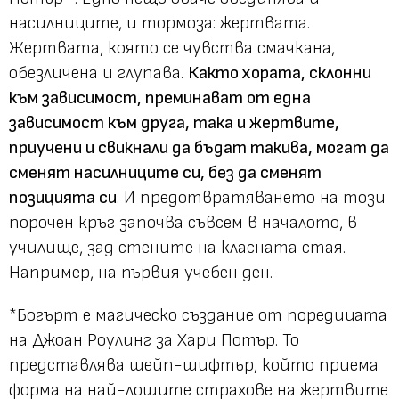
насилниците, и тормоза: жертвата.
Жертвата, която се чувства смачкана,
обезличена и глупава.
Както хората, склонни
към зависимост, преминават от една
зависимост към друга, така и жертвите,
приучени и свикнали да бъдат такива, могат да
сменят насилниците си, без да сменят
позицията си
. И предотвратяването на този
порочен кръг започва съвсем в началото, в
училище, зад стените на класната стая.
Например, на първия учебен ден.
*Богърт е магическо създание от поредицата
на Джоан Роулинг за Хари Потър. То
представлява шейп-шифтър, който приема
форма на най-лошите страхове на жертвите