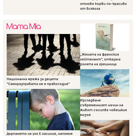
отново кърви по-красиво
от всякога
„Жената на френския
лейтенант“, отказала
ролята на грешница
Национална мрежа за децата:
"Саморазправата не е правосъдие"
Изследване:
съвременният начин на
живот съсипва човешкия
мозък
Дърпането на ухо Е насилие, напомня