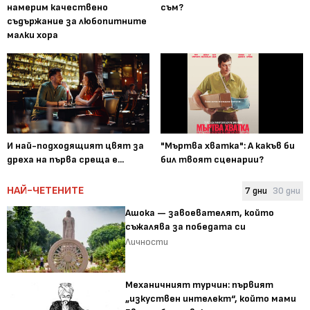
намерим качествено
съм?
съдържание за любопитните
малки хора
И най-подходящият цвят за
"Мъртва хватка": А какъв би
дреха на първа среща е...
бил твоят сценарии?
НАЙ-ЧЕТЕНИТЕ
7 дни
30 дни
Ашока — завоевателят, който
съжалява за победата си
Личности
Механичният турчин: първият
„изкуствен интелект“, който мами