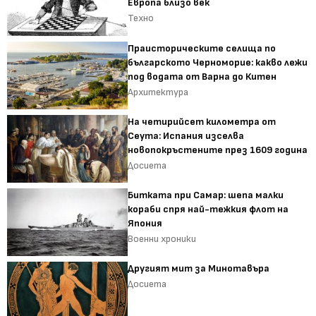
Европа близо век
Техно
Праисторическите селища по
българското Черноморие: какво лежи
под водата от Варна до Китен
Архитектура
На четирийсет километра от
Сеута: Испания изселва
новопокръстените през 1609 година
Досиета
Битката при Самар: шепа малки
кораби спря най-тежкия флот на
Япония
Военни хроники
Другият мит за Минотавъра
Досиета