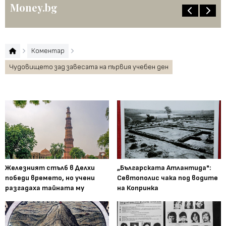
Money.bg
Коментар
Чудовището зад завесата на първия учебен ден
Железният стълб в Делхи
„Българската Атлантида":
победи времето, но учени
Севтополис чака под водите
разгадаха тайната му
на Копринка