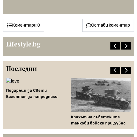
од
по
ен
Коментари:
0
Остави коментар
Lifestyle.bg
Последни
Подаръци за Свети
Шв
Валентин за напреднали
От
Крахът на съветските
танкови войски при Дубно