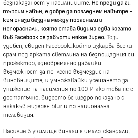
безнаказаност у насилниците.
Но преди да ги
търсим навън, е добре да погледнем навътре -
към онази бездна между пораснали и
непораснали, която става видима едва когато
във Facebook се завърти някое видео
. Този
удобен, свиден Facebook...който изкарва всеки
срам под ярката светлина на безпощадния си
прожектор, едновременно давайки
възможност за по-лесно възмездие на
виновниците, и умножавайки усещането за
унижение на насиления по 100. И ако това не е
достатъчно, видеото бе щедро показано с
някакъв мизерен blur и по национална
телевизия.
Насилие в училище винаги е имало: скандали,