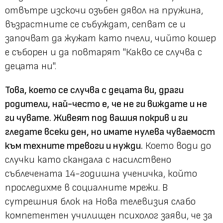
отвътре изскочи озъбен дявол на пружина,
възрастните се събуждат, сепват се и
започват да жужат като пчели, чийто кошер
е съборен и да повтарят "Какво се случва с
децата ни".
Това, което се случва с децата ви, драги
родители, най-често е, че не ги виждате и не
ги чувате. Живеят под вашия покрив и ги
гледате всеки ден, но имате нулева чуваемост
към техните тревоги и нужди.
Което води до
случки като скандала с насилствено
съблечената 14-годишна ученичка, който
проследихме в социалните мрежи. В
сутрешния блок на Нова телевизия слабо
компетентен училищен психолог заяви, че за