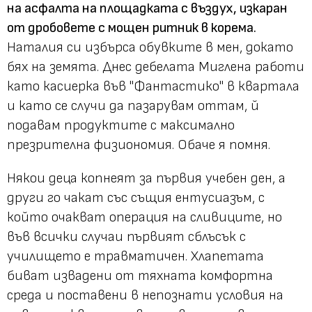
на асфалта на площадката с въздух, изкаран
от дробовете с мощен ритник в корема.
Наталия си избърса обувките в мен, докато
бях на земята. Днес дебелата Миглена работи
като касиерка във "Фантастико" в квартала
и като се случи да пазарувам оттам, й
подавам продуктите с максимално
презрителна физиономия. Обаче я помня.
Някои деца копнеят за първия учебен ден, а
други го чакат със същия ентусиазъм, с
който очакват операция на сливиците, но
във всички случаи първият сблъсък с
училището е травматичен. Хлапетата
биват извадени от тяхната комфортна
среда и поставени в непознати условия на