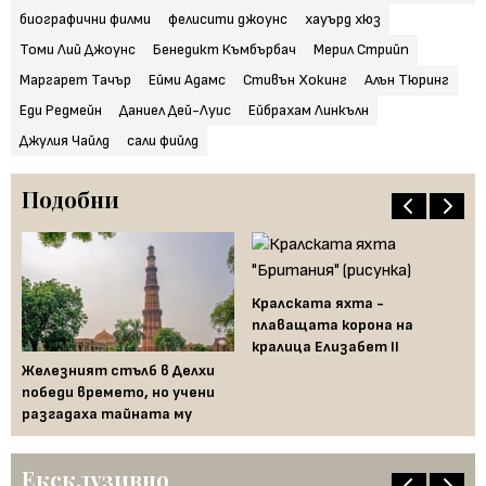
биографични филми
фелисити джоунс
хауърд хюз
Томи Лий Джоунс
Бенедикт Къмбърбач
Мерил Стрийп
Маргарет Тачър
Ейми Адамс
Стивън Хокинг
Алън Тюринг
Еди Редмейн
Даниел Дей-Луис
Ейбрахам Линкълн
Джулия Чайлд
сали фийлд
Подобни
Кралската яхта -
плаващата корона на
кралица Елизабет II
—
Железният стълб в Делхи
Кр
победи времето, но учени
пр
разгадаха тайната му
ма
Ексклузивно