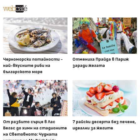
Черноморски потайности -
Отмениха Прайда в Париж
най-вкусните риби на
заради жегата
българското море
От разбито сърце в Лас
7 райски десерта без печене,
Вегас до химн на стадионите
идеални за жегите
на Световното: Чудната