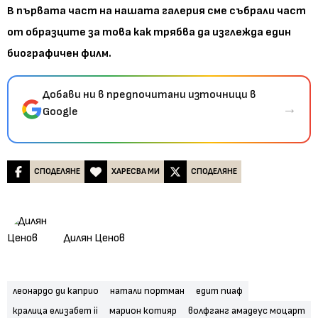
В първата част на нашата галерия сме събрали част
от образците за това как трябва да изглежда един
биографичен филм.
Добави ни в предпочитани източници в
→
Google
СПОДЕЛЯНЕ
ХАРЕСВА МИ
СПОДЕЛЯНЕ
Дилян Ценов
леонардо ди каприо
натали портман
едит пиаф
кралица елизабет ii
марион котияр
волфганг амадеус моцарт