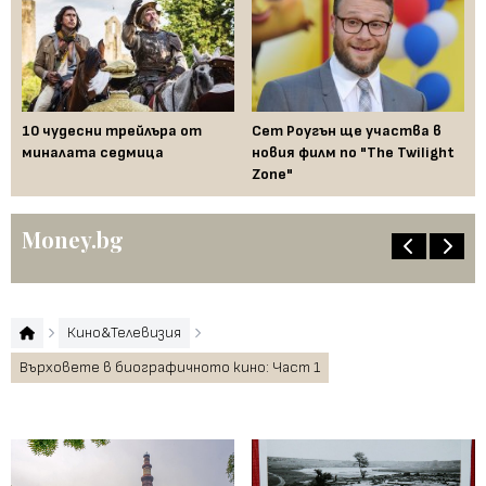
ука
10 чудесни трейлъра от
Сет Роугън ще участва в
Гл
л
миналата седмица
новия филм по "The Twilight
бл
Zone"
сл
Money.bg
Кино&Телевизия
Върховете в биографичното кино: Част 1