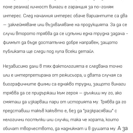
поне реална) личност винаги е гаранция за по-голям
интерес. След началния интерес обаче вариантите са два
– заклеймяване или възхваляване на продукцията. За да се
случи второто трябва да се изпълни една трудна задача -
филмът да бъде достатъчно добре направен, защото
публиката ще следи под лупа всеки детайл.
Независимо дали в тях фактологията е следвана точно
или е интерпретирана от режисьора, и двата случая са
биографичните филми са еднакво трудни, защото винаги
трябва да се придържаш към героя – дължиш му го, ако
смяташ да изкарваш пари от историята му. Трябва да го
представиш такъв какъвто е, без да "разкрасяваш" с
нелогични постъпки или случки, така че хората, които
А за
обичат творчеството, да надникнат и в душата му.