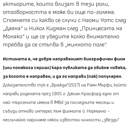
актьорите, които влизат в тези роли,
отговорността е може би още по-голяма.
Спомнете си какво се случи с Наоми Уотс след
„Даяна“ и Никол Кидман след „Принцесата на
Монако“ и ще се убедите колко внимателно
трябва да се стъпва в „минното поле“.
Истината е, че добре направеният биографичен филм
(или понякога сериал) кара публиката да обикне човека,
за когото е направен, и да го направи (пак) популярен
.
Доказателство тук е „Вражда“(2017) на Раян Мърфи, който
направи родената през 1905 г. Джоан Крауфорд едно от
най-търсените имена в
IMBd за последните месеци
и
събуди отново интерес към филмите й. Нормално -
неслучайно наричаме някои известни личности „звезди“.