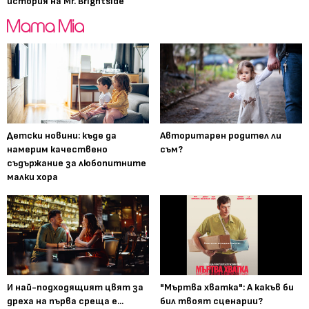
история на Mr. Brightside
Детски новини: къде да
Авторитарен родител ли
намерим качествено
съм?
съдържание за любопитните
малки хора
И най-подходящият цвят за
"Мъртва хватка": А какъв би
дреха на първа среща е...
бил твоят сценарии?