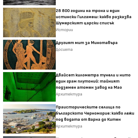
28 800 години на трона и един
истински Гилгамеш: какво разказва
Шумерският царски списък
Истории
Другият мит за Минотавъра
Досиета
Двайсет километра тунели и нито
един грам плутоний: тайният
подземен атомен завод на Мао
Архитектура
Праисторическите селища по
българското Черноморие: какво лежи
под водата от Варна до Китен
Архитектура