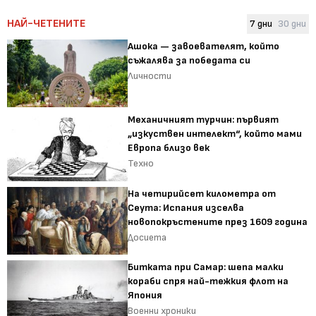
НАЙ-ЧЕТЕНИТЕ
7 дни
30 дни
Ашока — завоевателят, който
съжалява за победата си
Личности
Механичният турчин: първият
„изкуствен интелект“, който мами
Европа близо век
Техно
На четирийсет километра от
Сеута: Испания изселва
новопокръстените през 1609 година
Досиета
Битката при Самар: шепа малки
кораби спря най-тежкия флот на
Япония
Военни хроники