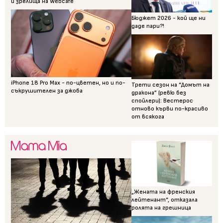
и зрелища на Webcafe
Бюджет 2026 - кой ще ни
даде пари?!
iPhone 18 Pro Max - по-цветен, но и по-
Трети сезон на “Домът на
съкрушителен за джоба
дракона” (ревю без
спойлери): Вестерос
отново кърви по-красиво
от всякога
„Жената на френския
лейтенант“, отказала
ролята на грешница