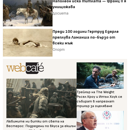
Наполеон иска титлата — Франц II я
унищожава
Досиета
Преди 100 години Гертруд Едерле
преплува Ламанша по-бързо от
всеки мъж
Спорт
Трейлър на The Weight:
Ръсел Кроу и Итън Хоук се
събират в напрегнат
трилър за оцеляване
Любимите ни битки от света на
Вестерос: Подредени по вкуса за екшън