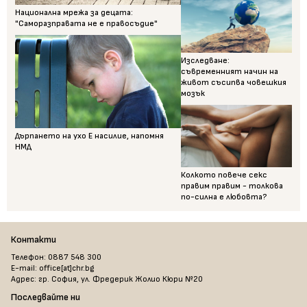
Национална мрежа за децата:
"Саморазправата не е правосъдие"
Изследване:
съвременният начин на
живот съсипва човешкия
мозък
Дърпането на ухо Е насилие, напомня
НМД
Колкото повече секс
правим правим - толкова
по-силна е любовта?
Контакти
Телефон: 0887 548 300
E-mail: office[at]chr.bg
Адрес: гр. София, ул. Фредерик Жолио Кюри №20
Последвайте ни