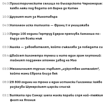
04:00
Праисторическите селища по българското Черноморие:
какво лежи под водата от Варна до Китен
10:00
Другият мит за Минотавъра
04:00
Наполеон иска титлата — Франц II я унищожава
11:00
Преди 100 години Гертруд Едерле преплува Ламанша по-
бързо от всеки мъж
03:00
Ашока — завоевателят, който съжалява за победата си
09:44
Двайсет километра тунели и нито един грам плутоний:
тайният подземен атомен завод на Мао
03:00
Механичният турчин: първият „изкуствен интелект“,
който мами Европа близо век
08:00
28 800 години на трона и един истински Гилгамеш: какво
разказва Шумерският царски списък
03:17
Битката при Самар: шепа малки кораби спря най-тежкия
флот на Япония