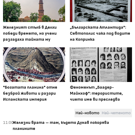
Железният стълб в Делхи
„Българската Атлантида":
победи времето, но учени
Севтополис чака под водите
разгадаха тайната му
на Копринка
"Богатата планина" отне
Феноменът „Баадер-
безброй животи и разори
Майнхоф": терористите,
Испанската империя
чието име ви преследва
Най-новото
Най-четеното
11:00
Железни врата – там, където Дунав покорява
планините