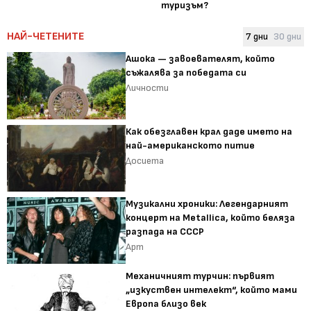
туризъм?
НАЙ-ЧЕТЕНИТЕ
7 дни
30 дни
Ашока — завоевателят, който
съжалява за победата си
Личности
Как обезглавен крал даде името на
най-американското питие
Досиета
Музикални хроники: Легендарният
концерт на Metallica, който беляза
разпада на СССР
Арт
Механичният турчин: първият
„изкуствен интелект“, който мами
Европа близо век