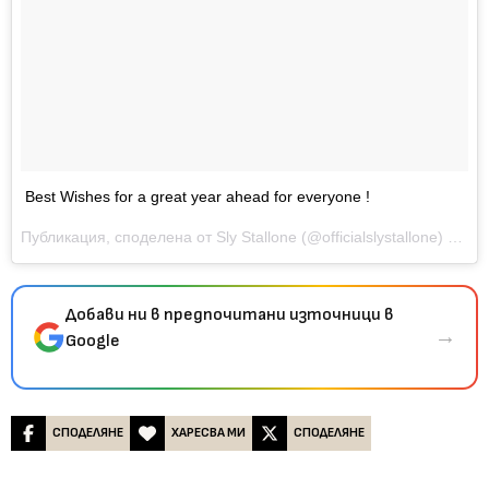
Best Wishes for a great year ahead for everyone !
Публикация, споделена от
Sly Stallone
(@officialslystallone) на
Де
Добави ни в предпочитани източници в
→
Google
СПОДЕЛЯНЕ
ХАРЕСВА МИ
СПОДЕЛЯНЕ