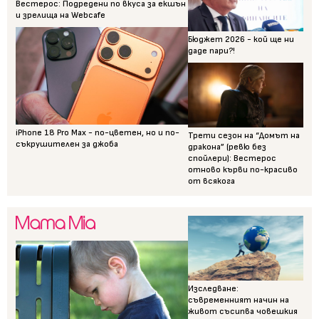
Вестерос: Подредени по вкуса за екшън
и зрелища на Webcafe
Бюджет 2026 - кой ще ни
даде пари?!
iPhone 18 Pro Max - по-цветен, но и по-
Трети сезон на “Домът на
съкрушителен за джоба
дракона” (ревю без
спойлери): Вестерос
отново кърви по-красиво
от всякога
Изследване:
съвременният начин на
живот съсипва човешкия