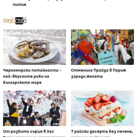
питие
Черноморски потайности -
Отмениха Прайда в Париж
най-вкусните риби на
заради жегата
българското море
От разбито сърце в Лас
7 райски десерта без печене,