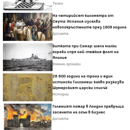
Техно
На четирийсет километра от
Сеута: Испания изселва
новопокръстените през 1609 година
Досиета
Битката при Самар: шепа малки
кораби спря най-тежкия флот на
Япония
Военни хроники
28 800 години на трона и един
истински Гилгамеш: какво разказва
Шумерският царски списък
Истории
Големият пожар в Лондон превръща
гасенето на огън в бизнес
Досиета