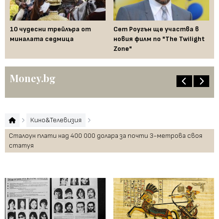
ука
10 чудесни трейлъра от
Сет Роугън ще участва в
Гл
л
миналата седмица
новия филм по "The Twilight
бл
Zone"
сл
Money.bg
Кино&Телевизия
Сталоун плати над 400 000 долара за почти 3-метрова своя
статуя