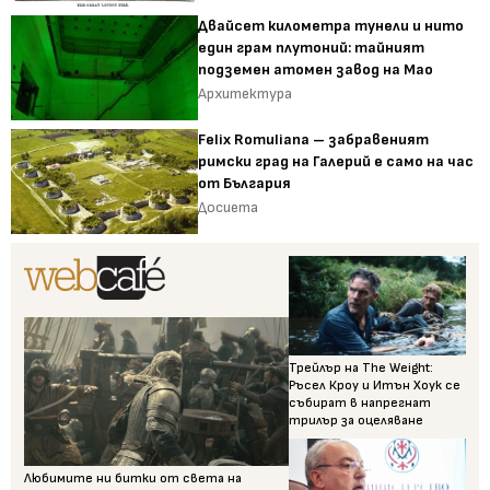
Двайсет километра тунели и нито
един грам плутоний: тайният
подземен атомен завод на Мао
Архитектура
Felix Romuliana – забравеният
римски град на Галерий е само на час
от България
Досиета
Трейлър на The Weight:
Ръсел Кроу и Итън Хоук се
събират в напрегнат
трилър за оцеляване
Любимите ни битки от света на