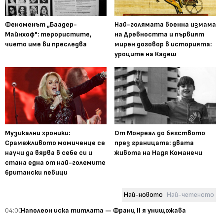
Феноменът „Баадер-
Най-голямата военна измама
Майнхоф": терористите,
на Древността и първият
чието име ви преследва
мирен договор в историята:
уроците на Кадеш
Музикални хроники:
От Монреал до бягството
Срамежливото момиченце се
през границата: двата
научи да вярва в себе си и
живота на Надя Команечи
стана една от най-големите
британски певици
Най-новото
Най-четеното
04:00
Наполеон иска титлата — Франц II я унищожава