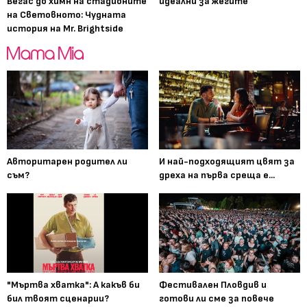
Вегас до химн на стадионите
идеални за жегите
на Световното: Чудната
история на Mr. Brightside
Авторитарен родител ли
И най-подходящият цвят за
съм?
дреха на първа среща е...
"Мъртва хватка": А какъв би
Фестивален Пловдив и
бил твоят сценарии?
готови ли сме за повече