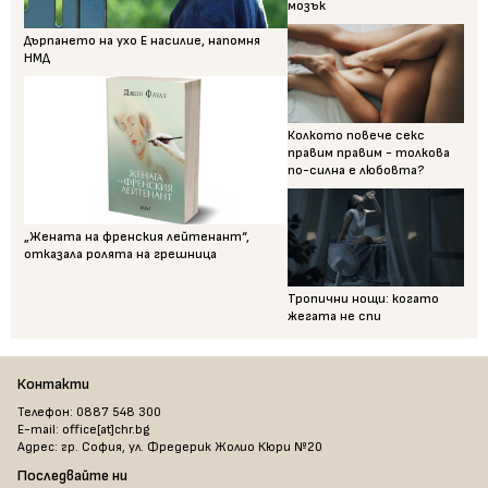
мозък
Дърпането на ухо Е насилие, напомня
НМД
Колкото повече секс
правим правим - толкова
по-силна е любовта?
„Жената на френския лейтенант“,
отказала ролята на грешница
Тропични нощи: когато
жегата не спи
Контакти
Телефон: 0887 548 300
E-mail: office[at]chr.bg
Адрес: гр. София, ул. Фредерик Жолио Кюри №20
Последвайте ни