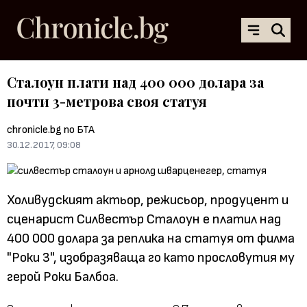
Сталоун плати над 400 000 долара за
почти 3-метрова своя статуя
chronicle.bg по БТА
30.12.2017, 09:08
Холивудският актьор, режисьор, продуцент и
сценарист Силвестър Сталоун е платил над
400 000 долара за реплика на статуя от филма
"Роки 3", изобразяваща го като прословутия му
герой Роки Балбоа.