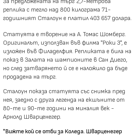
За предложената на търг 2,7-метрова
реплика с тегло над 800 килограма 71-
годишният Сталоун е платил 403 657 долара.
Статуята е творение на А. Томас Шомберг.
Оригиналът, използван във филма "Роки 3", е
изложен във Филаделфия. Репликата е била на
показ в Залата на шампионите в Сан Диего,
но след затварянето й се е наложило да бъде
продадена на търг.
Сталоун показа статуята със снимка пред
нея, заедно с друга легенда на екшъните от
80-те и 90-те години на миналия век -
Арнолд Шварценегер.
"Вижте кой се отби за Коледа. Шварценегер