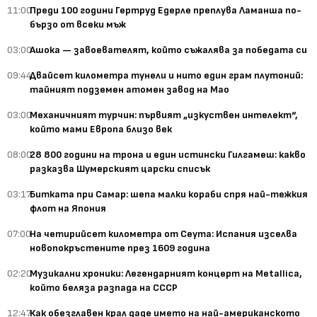
11:00
Преди 100 години Гертруд Едерле преплува Ламанша по-
бързо от всеки мъж
03:00
Ашока — завоевателят, който съжалява за победата си
09:44
Двайсет километра тунели и нито един грам плутоний:
тайният подземен атомен завод на Мао
03:00
Механичният турчин: първият „изкуствен интелект“,
който мами Европа близо век
08:00
28 800 години на трона и един истински Гилгамеш: какво
разказва Шумерският царски списък
03:17
Битката при Самар: шепа малки кораби спря най-тежкия
флот на Япония
07:00
На четирийсет километра от Сеута: Испания изселва
новопокръстените през 1609 година
02:20
Музикални хроники: Легендарният концерт на Metallica,
който беляза разпада на СССР
12:47
Как обезглавен крал даде името на най-американското