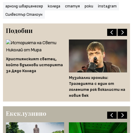
арнолд шварценегер
коледа
статуя
роки
instagram
Силвестър Сталоун
Подобни
Християнският светец,
който вдъхнови историята
за Дядо Коледа
Ис
Музикални хроники:
хо
Трагедията с един от
те
големите рок вокалисти на
новия век
Ексклузивно