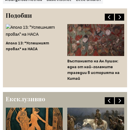
Подобни
Аполо 13: "Успешният
провал" на НАСА
Въстанието на Ан Лушан:
Би
една от най-големите
а в
го
трагедии в историята на
пл
Китай
ри
Ексклузивно