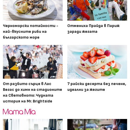
Черноморски потайности -
Отмениха Прайда в Париж
най-вкусните риби на
заради жегата
българското море
От разбито сърце в Лас
7 райски десерта без печене,
Вегас до химн на стадионите
идеални за жегите
на Световното: Чудната
история на Mr. Brightside