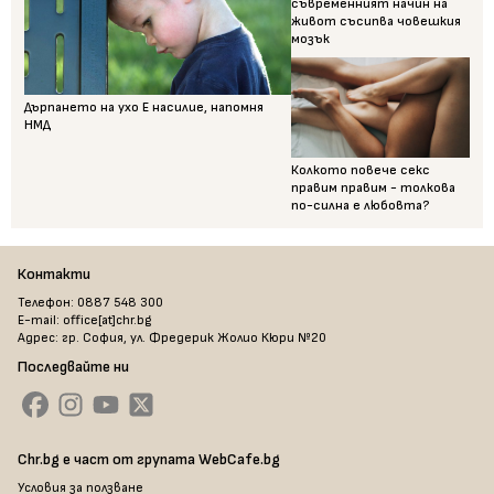
съвременният начин на
живот съсипва човешкия
мозък
Дърпането на ухо Е насилие, напомня
НМД
Колкото повече секс
правим правим - толкова
по-силна е любовта?
Контакти
Телефон: 0887 548 300
E-mail: office[at]chr.bg
Адрес: гр. София, ул. Фредерик Жолио Кюри №20
Последвайте ни
Chr.bg е част от групата WebCafe.bg
Условия за ползване