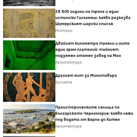
28 800 години на трона и един
истински Гилгамеш: какво разказва
Шумерският царски списък
Истории
Двайсет километра тунели и нито
един грам плутоний: тайният
подземен атомен завод на Мао
Архитектура
Другият мит за Минотавъра
Досиета
Праисторическите селища по
българското Черноморие: какво лежи
под водата от Варна до Китен
Архитектура