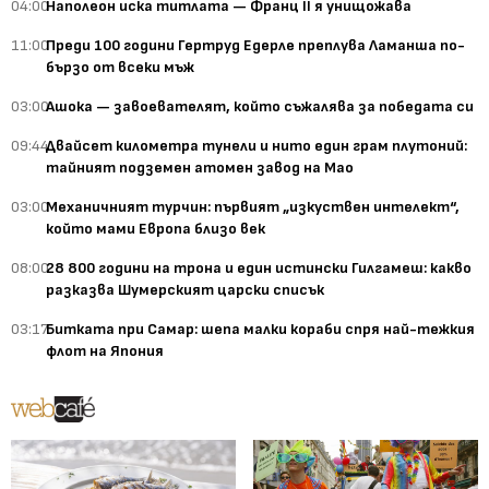
04:00
Наполеон иска титлата — Франц II я унищожава
11:00
Преди 100 години Гертруд Едерле преплува Ламанша по-
бързо от всеки мъж
03:00
Ашока — завоевателят, който съжалява за победата си
09:44
Двайсет километра тунели и нито един грам плутоний:
тайният подземен атомен завод на Мао
03:00
Механичният турчин: първият „изкуствен интелект“,
който мами Европа близо век
08:00
28 800 години на трона и един истински Гилгамеш: какво
разказва Шумерският царски списък
03:17
Битката при Самар: шепа малки кораби спря най-тежкия
флот на Япония