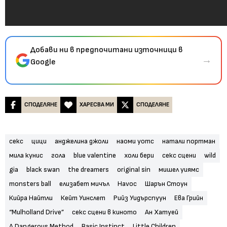
Добави ни в предпочитани източници в
→
Google
СПОДЕЛЯНЕ
ХАРЕСВА МИ
СПОДЕЛЯНЕ
секс
цици
анджелина джоли
наоми уотс
натали портман
мила кунис
гола
blue valentine
холи бери
секс сцени
wild
gia
black swan
the dreamers
original sin
мишел уиямс
monsters ball
елизабет мичъл
Havoc
Шарън Стоун
Кийра Найтли
Кейт Уинслет
Рийз Уидърспуун
Ева Грийн
“Mulholland Drive”
секс сцени в киното
Ан Хатуей
A Dangerous Method
Basic Instinct
Little Children