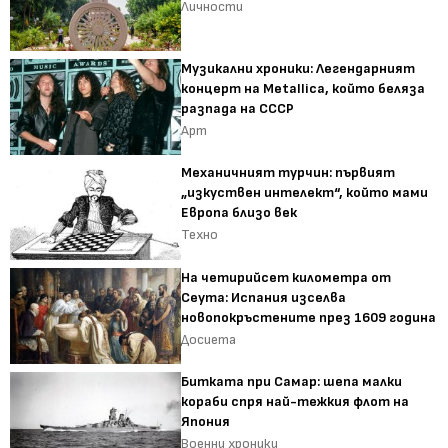
Личности
Музикални хроники: Легендарният
концерт на Metallica, който беляза
разпада на СССР
Арт
Механичният турчин: първият
„изкуствен интелект“, който мами
Европа близо век
Техно
На четирийсет километра от
Сеута: Испания изселва
новопокръстените през 1609 година
Досиета
Битката при Самар: шепа малки
кораби спря най-тежкия флот на
Япония
Военни хроники