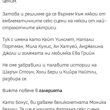
ценим.
Затова и решихме да се върнем към някои от
емблематичните секс сцени на някои от най-
страхотните актриси.
Тук с имена като Кейт Уинслет, Натали
Портман, Мила Кунис, Ан Хатуей, Анджелина
Джоли и голямата ни любимка Ева Грийн.
Не сме забравили и палавите истории на
Шарън Стоун, Холи Бери и Кийра Найтли,
разбира се.
Вижте повече в
галерията
.
Като бонус, ви даваме великолепната Моника
Белучи. Тя ще е нашата фатална секс сцена