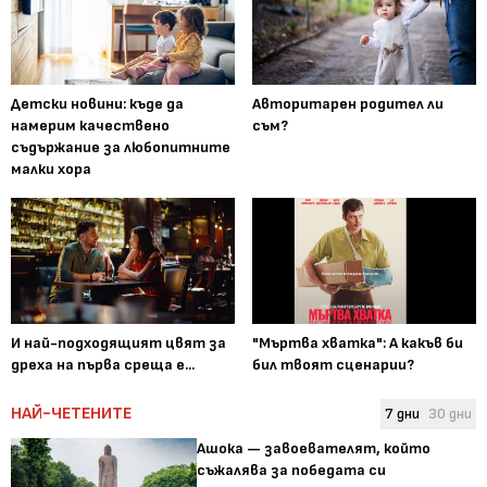
Детски новини: къде да
Авторитарен родител ли
намерим качествено
съм?
съдържание за любопитните
малки хора
И най-подходящият цвят за
"Мъртва хватка": А какъв би
дреха на първа среща е...
бил твоят сценарии?
НАЙ-ЧЕТЕНИТЕ
7 дни
30 дни
Ашока — завоевателят, който
съжалява за победата си