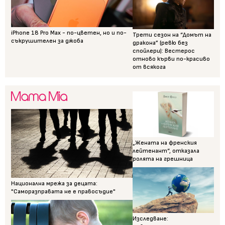
iPhone 18 Pro Max - по-цветен, но и по-
Трети сезон на “Домът на
съкрушителен за джоба
дракона” (ревю без
спойлери): Вестерос
отново кърви по-красиво
от всякога
„Жената на френския
лейтенант“, отказала
ролята на грешница
Национална мрежа за децата:
"Саморазправата не е правосъдие"
Изследване: