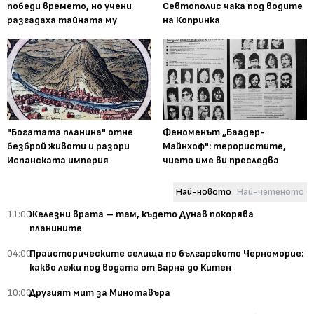
победи времето, но учени
Севтополис чака под водите
разгадаха тайната му
на Копринка
"Богатата планина" отне
Феноменът „Баадер-
безброй животи и разори
Майнхоф": терористите,
Испанската империя
чието име ви преследва
Най-новото
Най-четеното
11:00
Железни врата – там, където Дунав покорява
планините
04:00
Праисторическите селища по българското Черноморие:
какво лежи под водата от Варна до Китен
10:00
Другият мит за Минотавъра