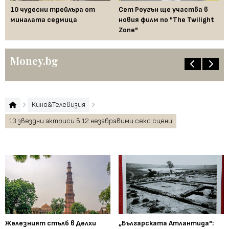
ука
10 чудесни трейлъра от
Сет Роугън ще участва в
Гл
л
миналата седмица
новия филм по "The Twilight
бл
Zone"
сл
Money.bg
Кино&Телевизия
13 звездни актриси в 12 незабравими секс сцени
Железният стълб в Делхи
„Българската Атлантида":