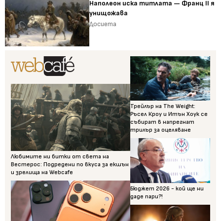
Наполеон иска титлата — Франц II я
унищожава
Досиета
Трейлър на The Weight:
Ръсел Кроу и Итън Хоук се
събират в напрегнат
трилър за оцеляване
Любимите ни битки от света на
Вестерос: Подредени по вкуса за екшън
и зрелища на Webcafe
Бюджет 2026 - кой ще ни
даде пари?!