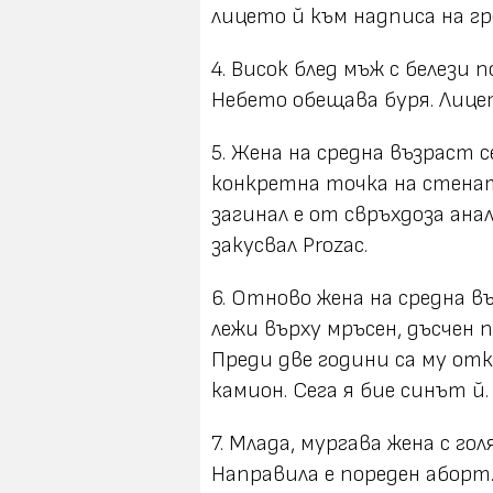
лицето й към надписа на гр
4. Висок блед мъж с белези 
Небето обещава буря. Лице
5. Жена на средна възраст с
конкретна точка на стената
загинал е от свръхдоза ана
закусвал Prozac.
6. Отново жена на средна в
лежи върху мръсен, дъсчен п
Преди две години са му отк
камион. Сега я бие синът й.
7. Млада, мургава жена с го
Направила е пореден аборт.