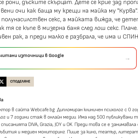
се рони, дъските скърцат. Дете се крие зад проп
вени очи как баща му крещи на майка му "Курва".
олунасилствен секс, а майката вижда, че дете
к тя се къпе в мизерна баня след лош секс. Плаче.
ен рак, а преди малко е разбрала, че има и СПИН
очитани източници в Google
→
СПОДЕЛЯНЕ
ва
ктор в сайта Webcafe.bg. Дипломиран клиничен психолог с 0 го
ог и 7 години стаж в онлайн медии. Има над 500 публикувани 
le списанията DIVA, Graziа, JOY и OK. Преди това се е занимавала 
събития и медиен мониторинг. Пише за кино, театър, литерат