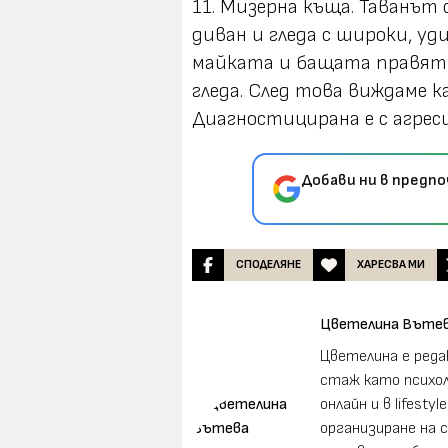
11. Мизерна къща. Таванът 
диван и гледа с широки, уди
майката и бащата правят п
гледа. След това виждаме ка
Диагностицирана е с агресив
Добави ни в предп
СПОДЕЛЯНЕ
ХАРЕСВА МИ
Цветелина Въте
Цветелина е реда
стаж като психол
онлайн и в lifesty
организиране на 