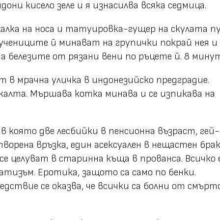
дони кисело зеле и я изнасилва всяка седмица.
 халка на носа и татуировка-гущер на скулата 
ъучениците й минават на групички покрай нея и 
а белезите от рязани вени по ръцете й. 8 мину
 в мрачна уличка в индонезийско предградие.
 калта. Мършава котка минава и се изпикава на
, в която две лесбийки в пенсионна възраст, гей-
ворена връзка, един асексуален в нещастен брак
се целуват в старинна къща в прованса. Всичко 
атизъм. Еротика, защото са само по бенки.
дствие се оказва, че всички са болни от смърт