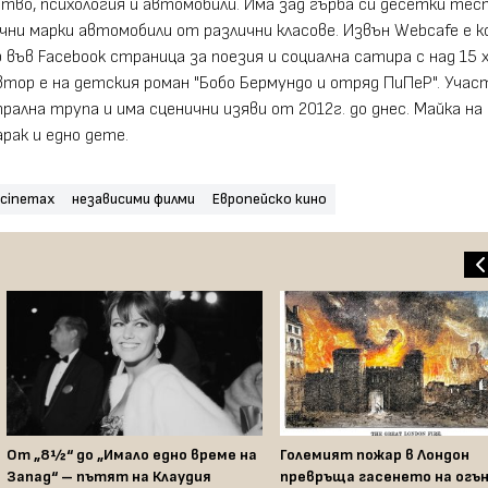
тво, психология и автомобили. Има зад гърба си десетки тес
ични марки автомобили от различни класове. Извън Webcafe е к
във Facebook страница за поезия и социална сатира с над 15 
втор е на детския роман "Бобо Бермундо и отряд ПиПеР". Учас
ална трупа и има сценични изяви от 2012г. до днес. Майка на
рак и едно дете.
cinemax
независими филми
Европейско кино
От „8½“ до „Имало едно време на
Големият пожар в Лондон
Запад“ – пътят на Клаудия
превръща гасенето на огън