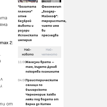
"Богатата
Феноменът
планина"
„Баадер-
отне
Майнхоф":
ката
безброй
терористите,
няма
животи и
чието име
разори
ви
Испанската
преследва
империя
max 2:
Най-
Най-
.
новото
четеното
и
11:00
Железни врата –
там, където Дунав
покорява планините
ял
04:00
Праисторическите
селища по
и.
българското
Черноморие: какво
лежи под водата от
сти от
Варна до Китен