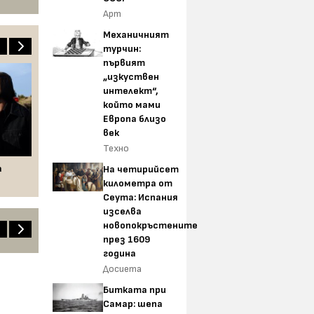
Арт
Механичният
турчин:
първият
„изкуствен
интелект“,
който мами
Европа близо
век
Техно
а
На четирийсет
километра от
Сеута: Испания
изселва
новопокръстените
през 1609
година
Досиета
Битката при
Самар: шепа