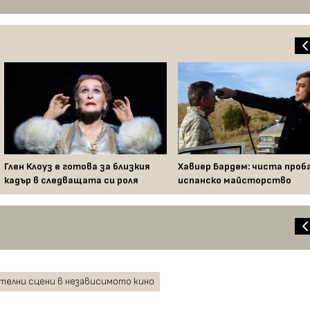
Глен Клоуз е готова за близкия
Хавиер Бардем: чиста проб
кадър в следващата си роля
испанско майсторство
ителни сцени в независимото кино