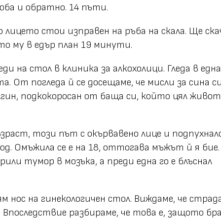
оба и обратно. 14 пъти.
по лицето стои изправен на ръба на скала. Ще ска
то му в едър план 19 минути.
еди на стол в клиника за алкохолици. Гледа в една
. От погледа й се досещаме, че мисли за сина си
лгин, подкокоросан от баща си, който цял живот
ъзраст, този път с окървавено лице и подпухнало
од. Омъжила се е на 18, оттогава мъжът й я бие.
рили тумор в мозъка, а преди една го е блъснал
лям нос на гинекологичен стол. Виждаме, че страда
 Впоследствие разбираме, че това е, защото бр