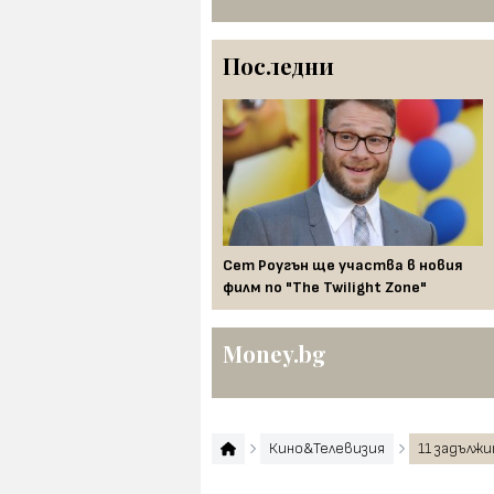
Последни
удесни трейлъра от
Сет Роугън ще участва в новия
лата седмица
филм по "The Twilight Zone"
Money.bg
Кино&Телевизия
11 задълж