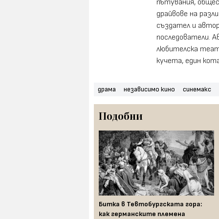
пътувания, общес
драйвове на разл
създател и автор 
последователи. А
любителска театр
кучета, един кота
драма
независимо кино
синемакс
Подобни
ог създаде жената“: славата
Битка в Тевтобургската гора:
отиворечията в живота на
как германските племена