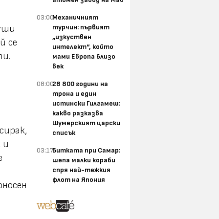
03:00
Механичният
турчин: първият
пуши
„изкуствен
й се
интелект“, който
ти.
мами Европа близо
век
08:00
28 800 години на
трона и един
истински Гилгамеш:
какво разказва
Шумерският царски
сирак,
списък
 и
03:17
Битката при Самар:
е
шепа малки кораби
спря най-тежкия
флот на Япония
оносен