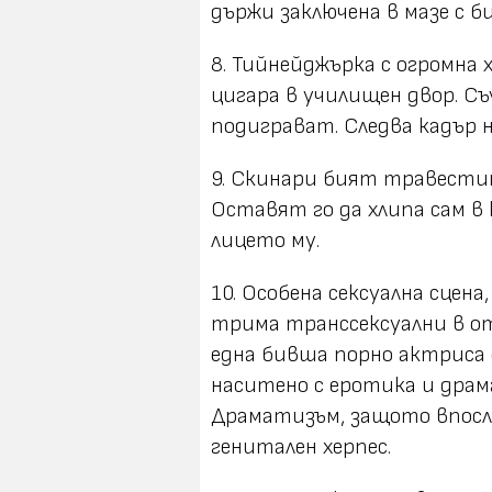
държи заключена в мазе с би
8. Тийнейджърка с огромна
цигара в училищен двор. С
подиграват. Следва кадър н
9. Скинари бият травестит
Оставят го да хлипа сам в
лицето му.
10. Особена сексуална сцена
трима транссексуални в от
една бивша порно актриса 
наситено с еротика и драм
Драматизъм, защото впосле
генитален херпес.