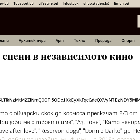
ey.bg
Topsport.bg
Lifestyle.bg
Infostock
shop.gladen.bg
limon.bg
ости
Архитектура
Арт
Техно
Природа
Спорт
 сцени в независимото кино
о с овчарски скок до космоса прескачат 2/3 от
изови ме с твоето име", "Аз, Тоня", "Като ненорм
ve after love", "Reservoir dogs", "Donnie Darko" др. Не
ай-добрите независими филми на 2018г. досега.