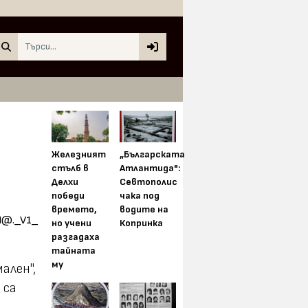
Search
Железният
„Българската
стълб в
Атлантида":
Делхи
Севтополис
победи
чака под
времето,
водите на
но учени
Копринка
разгадаха
тайната
му
ален",
 са