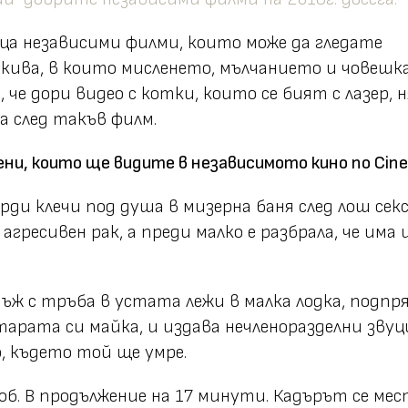
ца независими филми, които може да гледате
акива, в които мисленето, мълчанието и човеш
 че дори видео с котки, които се бият с лазер, 
а след такъв филм.
ни, които ще видите в независимото кино по Cine
ърди клечи под душа в мизерна баня след лош секс
агресивен рак, а преди малко е разбрала, че има 
ъж с тръба в устата лежи в малка лодка, подпр
тарата си майка, и издава нечленоразделни звуц
, където той ще умре.
об. В продължение на 17 минути. Кадърът се ме