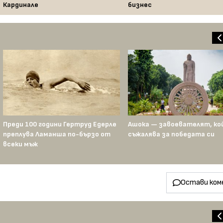
Кардинале
бизнес
Преди 100 години Гертруд Едерле
Ашока — завоевателят, к
преплува Ламанша по-бързо от
съжалява за победата си
всеки мъж
Остави ком