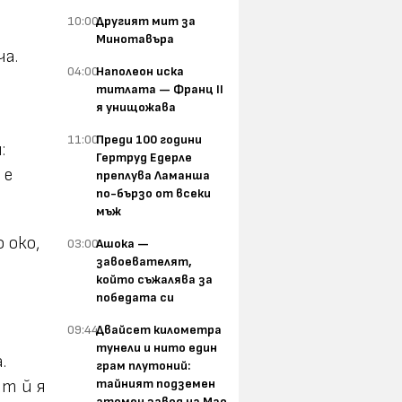
10:00
Другият мит за
Минотавъра
ча.
04:00
Наполеон иска
титлата — Франц II
я унищожава
11:00
Преди 100 години
:
Гертруд Едерле
 е
преплува Ламанша
по-бързо от всеки
мъж
 око,
03:00
Ашока —
завоевателят,
който съжалява за
победата си
09:44
Двайсет километра
тунели и нито един
.
грам плутоний:
тайният подземен
ат й я
атомен завод на Мао