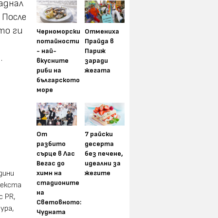
аднал
 После
то ги
Черноморски
Отмениха
потайности
Прайда в
- най-
Париж
.
вкусните
заради
риби на
жегата
българското
море
От
7 райски
разбито
десерта
сърце в Лас
без печене,
Вегас до
идеални за
химн на
жегите
дини
стадионите
текста
на
с PR,
Световното:
ура,
Чудната