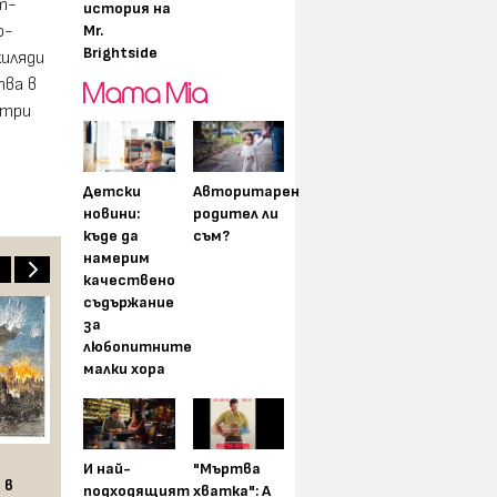
т-
история на
Mr.
о-
Brightside
хиляди
тва в
 три
Детски
Авторитарен
новини:
родител ли
къде да
съм?
намерим
качествено
съдържание
за
любопитните
малки хора
И най-
"Мъртва
 в
подходящият
хватка": А