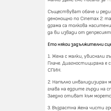
Съществуват обаче и реди
денонощно по Cinemax 2: т
драма са толкова наситени,
да ви извади от депресият
Ето някои задължителни сце
1. Жена с малки, увиснали г
Плаче. Диагностицирана е с 
СПИН.
2. Напълно инвалидизиран м
глава на едрите гърди на с
Заедно отиват към морето
3. Възрастна жена чисти гр