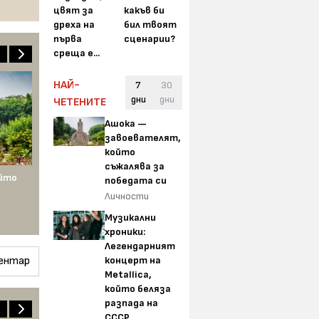
цвят за
какъв би
дреха на
бил твоят
първа
сценарии?
среща е...
НАЙ-
7
30
дни
дни
ЧЕТЕНИТЕ
Ашока —
завоевателят,
който
съжалява за
ойто
победата си
Личности
Музикални
хроники:
Легендарният
ентар
концерт на
Metallica,
който беляза
разпада на
СССР