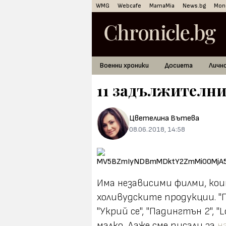
WMG
Webcafe
MamaMia
News.bg
Mon
Военни хроники
Досиета
Личн
11 задължителни
Цветелина Вътева
08.06.2018, 14:58
Има независими филми, коит
холивудските продукции. "Пр
"Укрий се", "Падингтън 2", "Lo
малко. Даже сме писали за
н