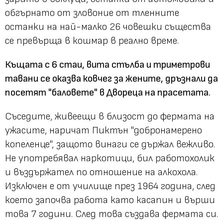
обгърнато от зловоние от тленните
останки на най-малко 26 човешки същества
се превърща в кошмар в реално време.
Къщата с 6 стаи, вита стълба и триметрови
тавани се оказва ковчег за жените, дръзнали да
посетят "баловете" в Двореца на прасетата.
Съседите, живеещи в близост до фермата на
ужасите, наричат Пиктън "добронамерено
копеленце", защото винаги се държал вежливо.
Не употребявал наркотици, бил работохолик
и въздържател по отношение на алкохола.
Изключен е от училище през 1964 година, след
което започва работа като касапин и върши
това 7 години. След това създава фермата си.