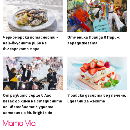
Черноморски потайности -
Отмениха Прайда в Париж
най-вкусните риби на
заради жегата
българското море
От разбито сърце в Лас
7 райски десерта без печене,
Вегас до химн на стадионите
идеални за жегите
на Световното: Чудната
история на Mr. Brightside