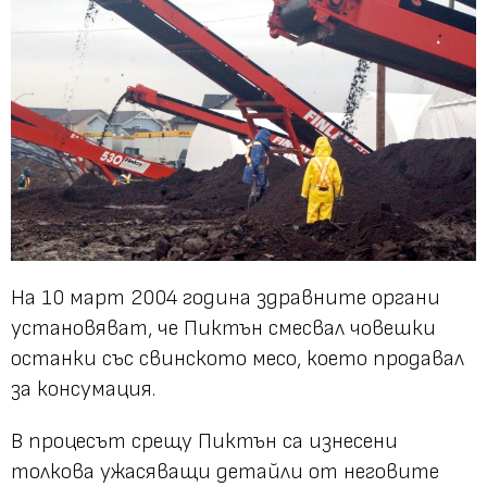
На 10 март 2004 година здравните органи
установяват, че Пиктън смесвал човешки
останки със свинското месо, което продавал
за консумация.
В процесът срещу Пиктън са изнесени
толкова ужасяващи детайли от неговите