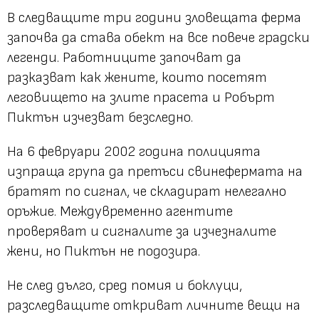
В следващите три години зловещата ферма
започва да става обект на все повече градски
легенди. Работниците започват да
разказват как жените, които посетят
леговището на злите прасета и Робърт
Пиктън изчезват безследно.
На 6 февруари 2002 година полицията
изпраща група да претъси свинефермата на
братят по сигнал, че складират нелегално
оръжие. Междувременно агентите
проверяват и сигналите за изчезналите
жени, но Пиктън не подозира.
Не след дълго, сред помия и боклуци,
разследващите откриват личните вещи на