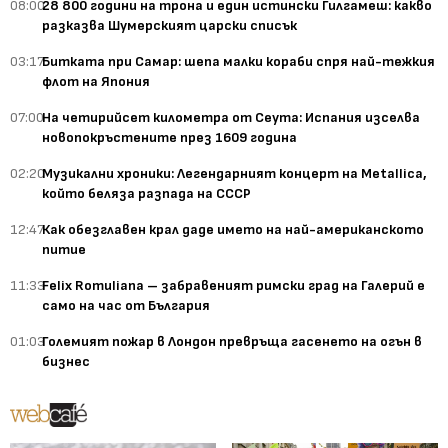
08:00
28 800 години на трона и един истински Гилгамеш: какво
разказва Шумерският царски списък
03:17
Битката при Самар: шепа малки кораби спря най-тежкия
флот на Япония
07:00
На четирийсет километра от Сеута: Испания изселва
новопокръстените през 1609 година
02:20
Музикални хроники: Легендарният концерт на Metallica,
който беляза разпада на СССР
12:47
Как обезглавен крал даде името на най-американското
питие
11:33
Felix Romuliana – забравеният римски град на Галерий е
само на час от България
01:03
Големият пожар в Лондон превръща гасенето на огън в
бизнес