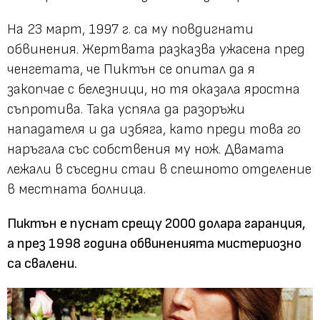
На 23 март, 1997 г. са му повдигнати
обвинения. Жертвата разказва ужасена пред
ченгетата, че Пиктън се опитал да я
закопчае с белезници, но тя оказала яростна
съпротива. Така успяла да разоръжи
нападателя и да избяга, като преди това го
наръгала със собствения му нож. Двамата
лежали в съседни стаи в спешното отделение
в местната болница.
Пиктън е пуснат срещу 2000 долара гаранция,
а през 1998 година обвиненията мистериозно
са свалени.