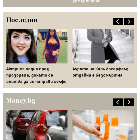
замърсяване
Последни
Актриса падна през
Аурата на Карл Лагерфелд
По
 и
прозореца, докато се
отдавна е безсмъртна
Ка
опитва да си направи селфи
Money.bg