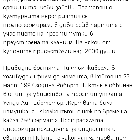
срещи и танцови забави. Постепенно
културните мероприятия се
трансформирали в диви рейв партита с
участието на проститутки в
преустроената кланица. На някои от
купоните присъствали над 2000 души.
Привидно братята Пиктъм живеели в
холивудски филм до момента, в който на 23
март 1997 година Робърт Пиктън е обвинен
в опит за убийство на проститутката
Уенди Лин Ейстетър. Жертвата била
намушкана няколко пъти с нож по време на
кавга във фермата. Пострадалата
информира полицията за инцидента и
свинарят Пиктън е закопчан за първи път.