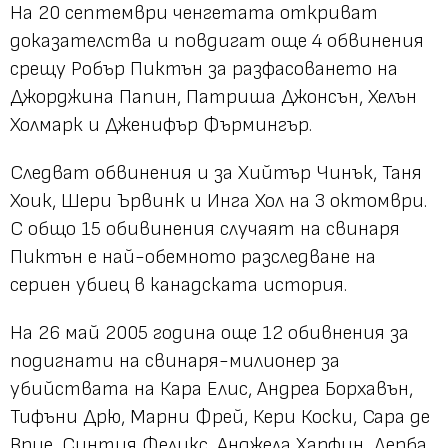
На 20 септември ченгетата откриват
доказателства и повдигат още 4 обвинения
срещу Робър Пиктън за разфасоването на
Джорджина Папин, Патриша Джонсън, Хелън
Холмарк и Дженифър Фърмингър.
Следват обвинения и за Хийтър Чинък, Таня
Хоик, Шери Ървинк и Инга Хол на 3 октомври.
С общо 15 обивинения случаят на свинаря
Пиктън е най-обемното разследване на
сериен убиец в канадската история.
На 26 май 2005 година още 12 обивнения за
подигнати на свинаря-милионер за
убийствата на Кара Елис, Андреа Борхавън,
Тифъни Дрю, Марни Фрей, Кери Коски, Сара де
Врие, Синтия Феликс, Анджела Харфин, Дерба