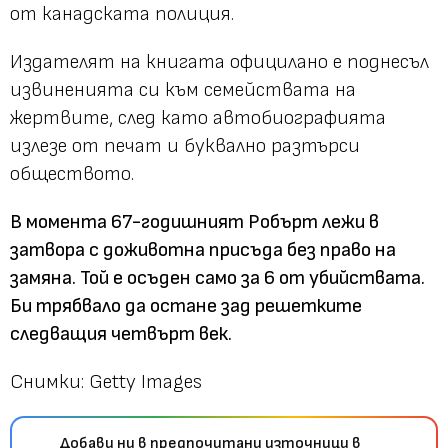
от канадската полиция.
Издателят на книгата официлано е поднесъл
извиненията си към семействата на
жертвите, след като автобиографията
излезе от печат и буквално разтърси
обществото.
В момента 67-годишният Робърт лежи в
затвора с доживотна присъда без право на
замяна. Той е осъден само за 6 от убийствата.
Би трябвало да остане зад решетките
следващия четвърт век.
Снимки: Getty Images
Добави ни в предпочитани източници в