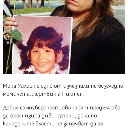
Мона Уилсън е едно от изчезналите безследно
момичета, жертви на Пиктън.
Добил самоувереност, свинарят продължава
да организира диви купони, докато
канадските власти не започват да го