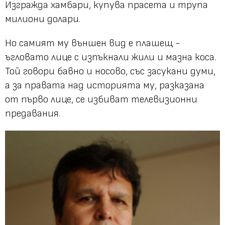
Изгражда хамбари, купува прасета и трупа
милиони долари.
Но самият му външен вид е плашещ -
ъгловато лице с изпъкнали жили и мазна коса.
Той говори бавно и носово, със засукани думи,
а за правата над историята му, разказана
от първо лице, се избиват телевизионни
предавания.