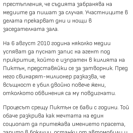
престъпления, че съдията забранява на
медиите да пишат за случая. Участниците в
делата прекарват дни и нощи в
заседателната зала.
На 6 август 2010 година няколко медии
успяват да пуснат запис на агент под
прикритие, който е изпратен в килията на
Пиктън, представяйки се за затворник. Пред
него свинарят-милионер разказва, че
всъщност е убил двойно повече жени,
отколкото обвинения са му повдигнати.
Процесът срещу Пиктън се бави с години. Той
обаче разкрива как мечтата на един
социопат да притежава имението прасета,
зарито в боклуци, останки от автомобили и