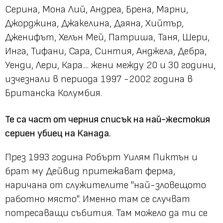
Серина, Мона Лий, Андреа, Брена, Марни,
Джорджина, Джакелина, Даяна, Хийтър,
Дженифът, Хелън Мей, Патриша, Таня, Шери,
Инга, Тифани, Сара, Синтия, Анджела, Дебра,
Уенди, Лери, Кара.... жени между 20 и 30 години,
изчезнали в периода 1997 -2002 година в
Британска Колумбия.
Те са част от черния списък на най-жестокия
сериен убиец на Канада.
През 1993 година Робърт Уилям Пиктън и
брат му Дейвид притежават ферма,
наричана от служителите "най-зловещото
работно място". Именно там се случват
потресаващи събития. Там можело да ти се