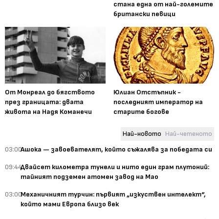
стана една от най-големите
британски певици
От Монреал до бягството
Юлиан Отстъпник -
през границата: двата
последният император на
живота на Надя Команечи
старите богове
Най-новото
Най-четеното
03:00
Ашока — завоевателят, който съжалява за победата си
09:44
Двайсет километра тунели и нито един грам плутоний:
тайният подземен атомен завод на Мао
03:00
Механичният турчин: първият „изкуствен интелект“,
който мами Европа близо век