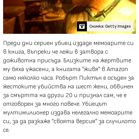
Снимка: Getty Images
Преди дни сериен убиец издаде мемоарите си
в книга, въпреки че лежи в затвора с
доживотна присъда. Близките на жертвите
му бяха ужасени, а книгата "живя" в Amazon
само няколко часа. Робърт Пиктън е осъден за
жестоките убийства на шест жени, обвинен
за смъртта на други 20 и признал сам, че е
отговорен за много повече. Убиецът
мултимилионер издава нелегално мемоарите
си, за да разкаже "своята версия" за случилото
се.