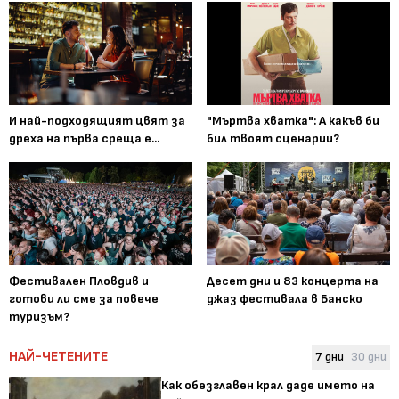
И най-подходящият цвят за
"Мъртва хватка": А какъв би
дреха на първа среща е...
бил твоят сценарии?
Фестивален Пловдив и
Десет дни и 83 концерта на
готови ли сме за повече
джаз фестивала в Банско
туризъм?
НАЙ-ЧЕТЕНИТЕ
7 дни
30 дни
Как обезглавен крал даде името на