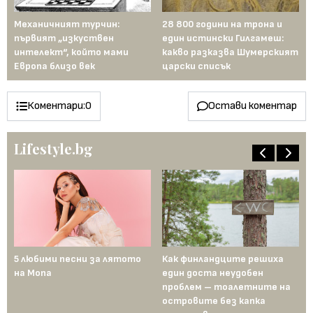
ели
Механичният турчин:
28 800 години на трона и
Би
й:
първият „изкуствен
един истински Гилгамеш:
ма
ен
интелект“, който мами
какво разказва Шумерският
те
Европа близо век
царски списък
Коментари:
0
Остави коментар
Lifestyle.bg
5 любими песни за лятото
Как финландците решиха
5 
на Mona
един доста неудобен
на 
проблем – тоалетните на
островите без капка