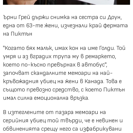
Ъ
рни Грей държи снимка на сестра си Доун,
една от 63-те жени, изчезнали край фермата
на Пиктън
"Когато бях малък, имах кон на име Голди. Той
умря и аз вградих трупа му в ремаркето,
което по-късно превърнах в автобус",
започват скандалните мемоари на най-
кръвожадния убиец на жени в Канада. Това е
същото превозно средство, с което Пиктън
имал силна емоционална връзка.
В изтеглените от пазара мемоари на
серийния убиец той твърди, че е невинен и
обвиненията срещу него са изфабрикувани