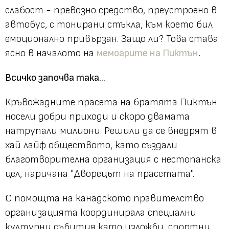
слабост - превозно средство, преустроено в
автобус, с тонирани стъкла, към което бил
емоционално привързан. Защо ли? Това става
ясно в началото на
мемоарите на Пиктън
.
Всичко започва така...
Кръвожадните прасета на братята Пиктън
носели добри приходи и скоро двамата
натрупали милиони. Решили да се внедрят в
хай лайф обществото, като създали
благотворителна организация с нестопанска
цел, наричана "Дворецът на прасетата".
С помощта на канадското правителство
организацията координирала специални
културни събития като изложби, спортни