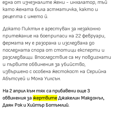
една от изчезналите жени - инхалатор, тъй
като жената била астматичка, както и
рецепта с името й.
Докато Пиктън е арестуван за незаконно
притежание на боеприпаси на 22 февруари,
фермата му е разорана и изследвана до
последната спора от стотици експерти и
разследващи. Впоследствие са му повдигнати
и първите обвинения за убийство,
извършено с особена жестокост на Серийна
Абътсуей и Мона Уилсън.
На 2 април към тях са прибавени още 3
обвинения за
жертвите
Джакелин Макдонъл,
Даян Рок и Хийтър Ботъмлий.