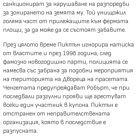
санкционират за нарушаване на разпоредби
за зонирането на земята му. Той унищожил
голяма част от прилежащите към фермата
площи, за да може да се състоят забавите.
През цялото време Пиктън игнорира натиска
от властите и през 1998 година, след
фамозно новогодишно парти, полицията се
намесва със забрана за подобни мероприятия
на територията на Двореца на прасетата.
Ченгетата предупреждават Робърт, че при
последвали разгулни прояви ще арестуват
всеки един участник в купона. Пиктън е
отстранен от неправителствената
организация, която в последствие е
разпусната.