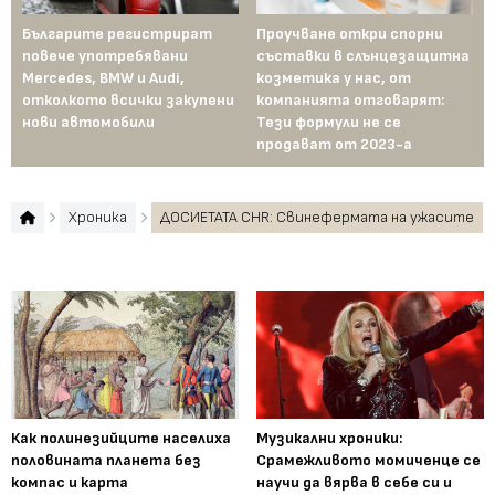
Българите регистрират
Проучване откри спорни
В 
повече употребявани
съставки в слънцезащитна
ве
Mercedes, BMW и Audi,
козметика у нас, от
до
отколкото всички закупени
компанията отговарят:
из
нови автомобили
Тези формули не се
продават от 2023-а
Хроника
ДОСИЕТАТА CHR: Свинефермата на ужасите
Как полинезийците населиха
Музикални хроники:
половината планета без
Срамежливото момиченце се
компас и карта
научи да вярва в себе си и