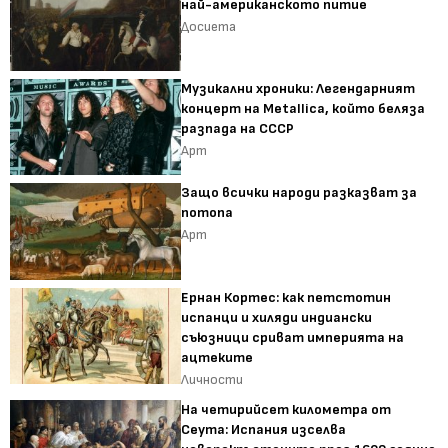
най-американското питие
Досиета
Музикални хроники: Легендарният
концерт на Metallica, който беляза
разпада на СССР
Арт
Защо всички народи разказват за
потопа
Арт
Ернан Кортес: как петстотин
испанци и хиляди индиански
съюзници сриват империята на
ацтеките
Личности
На четирийсет километра от
Сеута: Испания изселва