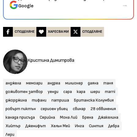
→
Google
СПОДЕЛЯНЕ
ХАРЕСВА МИ
СПОДЕЛЯНЕ
Кристина Димитрова
анджела
мемоари
андреа
милионер
даяна
таня
доживотен затвор
уенди
сара
кара
шери
marni
джорджина
тифани
патриша
Британска Колумбия
робърт пиктън
сериоен убиец
свинар
28 обвинения
канада присъда
Серийна
Мона Лий
Брена
Джакелина
Хийтър
Дженифът
Хелън Мей
Инга
Синтия
Дебра
Лери