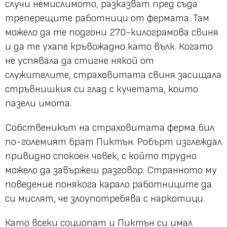
случи немислимото, разказват пред съда
треперещите работници от фермата. Там
можело да те подгони 270-килограмова свиня
и да те ухапе кръвожадно като вълк. Когато
не успявала да стигне някой от
служителите, страховитата свиня засищала
стръвнишкия си глад с кучетата, които
пазели имота.
Собственикът на страховитата ферма бил
по-големият брат Пиктън. Робърт изглеждал
привидно спокоен човек, с който трудно
можело да завържеш разговор. Странното му
поведение понякога карало работниците да
си мислят, че злоупотребява с наркотици.
Като всеки социопат и Пиктън си имал