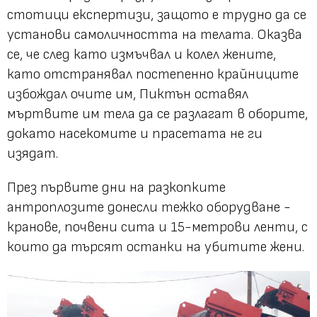
стотици експертизи, защото е трудно да се
установи самоличността на телата. Оказва
се, че след като измъчвал и колел жените,
като отстранявал постепенно крайниците
избождал очите им, Пиктън оставял
мъртвите им тела да се разлагат в оборите,
докато насекомите и прасетата не ги
изядат.
През първите дни на разкопките
антроплозите донесли тежко оборудване -
кранове, почвени сита и 15-метрови ленти, с
които да търсят останки на убитите жени.