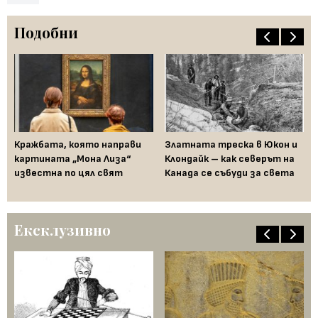
Подобни
Кражбата, която направи
Златната треска в Юкон и
"Л
картината „Мона Лиза“
Клондайк – как северът на
ко
ият
известна по цял свят
Канада се събуди за света
по
Ексклузивно