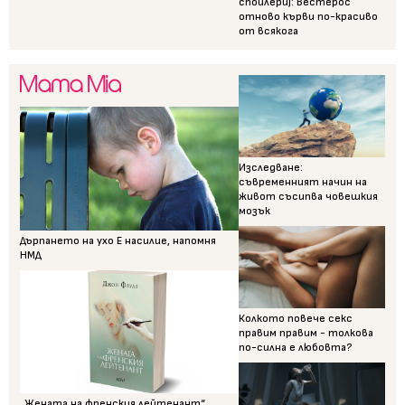
спойлери): Вестерос
отново кърви по-красиво
от всякога
Изследване:
съвременният начин на
живот съсипва човешкия
мозък
Дърпането на ухо Е насилие, напомня
НМД
Колкото повече секс
правим правим - толкова
по-силна е любовта?
„Жената на френския лейтенант“,