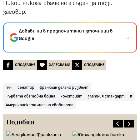
Никой никога обаче не е съден за този
заговор.
Добави ни в предпочитани източници в
→
Google
СПОДЕЛЯНЕ
ХАРЕСВА МИ
СПОДЕЛЯНЕ
пуч
сенатор
франклин делано рузвелт
Първата световна война
Уолстрийт
златния стандарт
#
Американската лига на свободата
Подобни