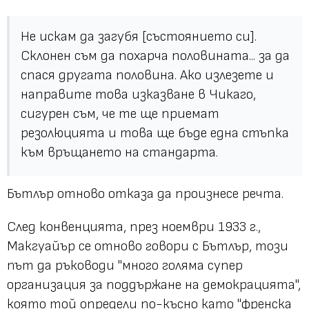
Не искам да загубя [състоянието си].
Склонен съм да похарча половината... за да
спася другата половина. Ако излезете и
направите това изказване в Чикаго,
сигурен съм, че те ще приемат
резолюцията и това ще бъде една стъпка
към връщането на стандарта.
Бътлър отново отказа да произнесе речта.
След конвенцията, през ноември 1933 г.,
Макгуайър се отново говори с Бътлър, този
път да ръководи "много голяма супер
организация за поддържане на демокрацията",
която той определи по-късно като "френска