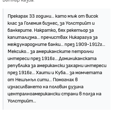
Бътлър казва:
Прекарах 33 години... като мъж от висок
клас за Големия бизнес, за Уолстрийт и
банкерите. Накратко, бях рекетьор за
капитализма... пречиствах Никарагуа за
международните банки... през 1909-1912г...
Мексико... за американските петролни
интереси през 1916г... Доминиканската
република за американски захарни интереси
през 1916г... Хаити и Куба... за момчетата
от Нешънъл сити... Помогнах в
изнасилването на половин дузина
централноамерикански страни в полза на
Уолстрийт...