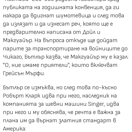
публиката на годишната конвенция, да ги
накара да вдигнат шумотевица и след това
да излязат и да изнесат реч, която ще е
предварително написана от Дойл и
Макгуайър. На въпроса откъде ще дойдат
парите за транспортиране на войниците до
Чикаго, Бътлър казва, че Макгуайър му е казал:
"О, ние имаме приятели", които включват
Грейсън Мърфи.
Бътлър се измъква, но след това по-късно
Робърт Кларк идва при него, наследник на
компанията за шевни машини Singer, идва
при него и му обяснява, че речта е важна за
плана им да върнат златния стандарт в
Америка: