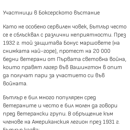
Участници в Боксерското въстание
Като не особено сервилен човек, Бътлър често
се е сблъсквал с различни неприятности. През
1932 г. той защитава Бонус маршовете (на
снимката най-горе), протест на 20 000
бедни ветерани от Първата световна война,
които правят лагер във Вашингтон в опит
да получат пари за участието си във
войната.
Бътлър е бил много популярен сред
ветераните и често е бил молен да говори
пред ветерански групи. В обръщение към
членове на Американския легион през 1931 г.