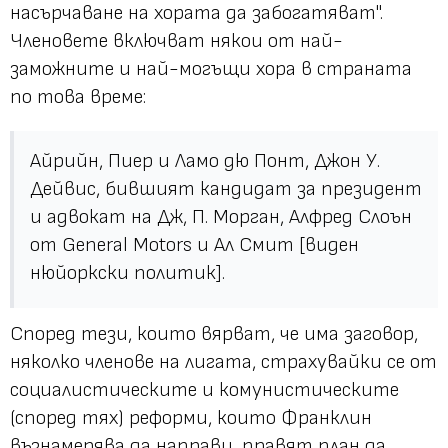
насърчаване на хората да забогатяват
".
Членовете включват някои от най-
заможните и най-могъщи хора в страната
по това време:
Айрийн, Пиер и Ламо дю Понт, Джон У.
Дейвис, бившият кандидат за президент
и адвокат на Дж, П. Морган, Алфред Слоън
от General Motors и Ал Смит [виден
нюйоркски политик].
Според тези, които вярват, че има заговор,
няколко членове на лигата, страхувайки се от
социалистическите и комунистическите
(според тях) реформи, които Франклин
възнамерява да направи, правят план да