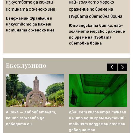
Бенджамин Франклин и
изкуството да кажеш
Ютландската битка: най-
Че
истината с женско име
голямото морско сражение
мо
по време на Първата
св
световна война
Ексклузивно
д
Ашока — завоевателят,
Двайсет километра тунели
Ме
а
който съжалява за
и нито един грам плутоний:
пъ
победата си
тайният подземен атомен
ин
завод на Мао
Ев