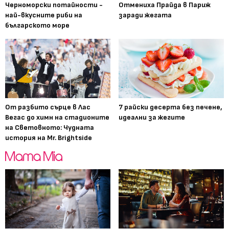
Черноморски потайности -
Отмениха Прайда в Париж
най-вкусните риби на
заради жегата
българското море
От разбито сърце в Лас
7 райски десерта без печене,
Вегас до химн на стадионите
идеални за жегите
на Световното: Чудната
история на Mr. Brightside