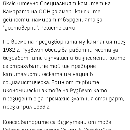
включително Специалният комитет на
Камарата на ООН за американските
дейности, намират твърденията за
"достоверни". Решете сами:
По време на предизборната му кампания през
1932 г. Рузвелт обещава работни места за
безработните изплашени бизнесмени, които
се страхуват, че той ще превърне
капиталистическата им нация в
социалистическа. Един от първите
икономически актове на Рузвелт като
президент е да премахне златния стандарт,
през април 1933 г.
Консерваторите са възмутени от това.