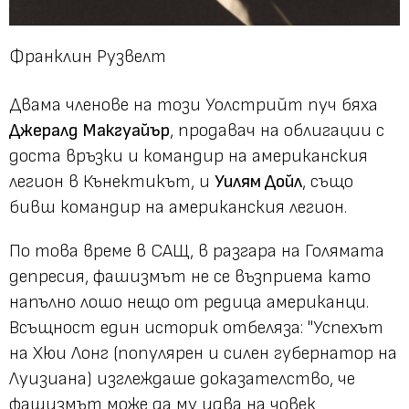
Франклин Рузвелт
Двама членове на този Уолстрийт пуч бяха
Джералд Макгуайър
, продавач на облигации с
доста връзки и командир на американския
легион в Кънектикът, и
Уилям Дойл
, също
бивш командир на американския легион.
По това време в САЩ, в разгара на Голямата
депресия, фашизмът не се възприема като
напълно лошо нещо от редица американци.
Всъщност един историк отбеляза: "Успехът
на Хюи Лонг (популярен и силен губернатор на
Луизиана) изглеждаше доказателство, че
фашизмът може да му идва на човек