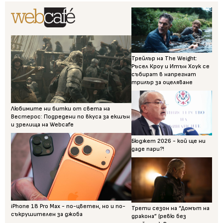
Трейлър на The Weight:
Ръсел Кроу и Итън Хоук се
събират в напрегнат
трилър за оцеляване
Любимите ни битки от света на
Вестерос: Подредени по вкуса за екшън
и зрелища на Webcafe
Бюджет 2026 - кой ще ни
даде пари?!
iPhone 18 Pro Max - по-цветен, но и по-
Трети сезон на “Домът на
съкрушителен за джоба
дракона” (ревю без