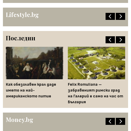
Lifestyle.bg
Последни
ра
Как обезглавен крал даде
Felix Romuliana –
Го
ва
името на най-
забравеният римски град
пр
американското питие
на Галерий е само на час от
в 
България
Money.bg