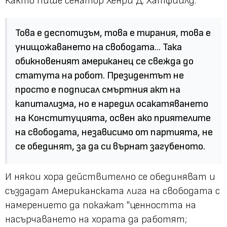
Както пише сенатор Хенри Д. Хатфийлд:
Това е деспотизъм, това е тирания, това е
унищожаването на свободата... Така
обикновеният американец се свежда до
статута на робот. Президентът не
просто е подписал смъртния акт на
капитализма, но е наредил осакатяването
на Конституцията, освен ако приятелите
на свободата, независимо от партията, не
се обединят, за да си върнат загубеното.
И някои хора действително се обединяват и
създадат Американската лига на свободата с
намерението да покажат "
ценността на
насърчаването на хората да работят;