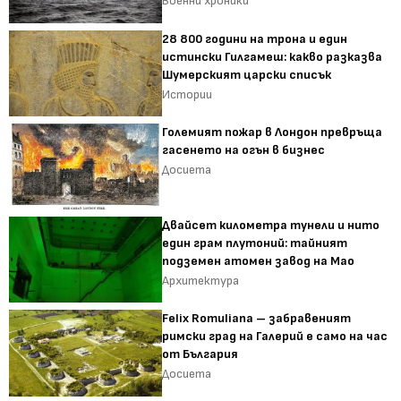
Военни хроники
28 800 години на трона и един
истински Гилгамеш: какво разказва
Шумерският царски списък
Истории
Големият пожар в Лондон превръща
гасенето на огън в бизнес
Досиета
Двайсет километра тунели и нито
един грам плутоний: тайният
подземен атомен завод на Мао
Архитектура
Felix Romuliana – забравеният
римски град на Галерий е само на час
от България
Досиета