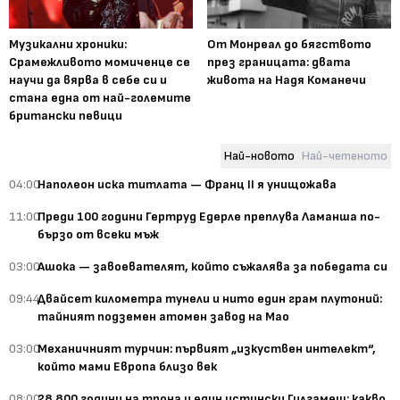
Музикални хроники:
От Монреал до бягството
Срамежливото момиченце се
през границата: двата
научи да вярва в себе си и
живота на Надя Команечи
стана една от най-големите
британски певици
Най-новото
Най-четеното
04:00
Наполеон иска титлата — Франц II я унищожава
11:00
Преди 100 години Гертруд Едерле преплува Ламанша по-
бързо от всеки мъж
03:00
Ашока — завоевателят, който съжалява за победата си
09:44
Двайсет километра тунели и нито един грам плутоний:
тайният подземен атомен завод на Мао
03:00
Механичният турчин: първият „изкуствен интелект“,
който мами Европа близо век
08:00
28 800 години на трона и един истински Гилгамеш: какво