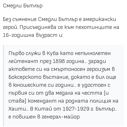
Смедли Бътлър
Без съмнение Смедли Бътлър е американски
герой. Присъединява се към пехотинците на
16-годишна възраст и:
Първо служи в Куба като непълнолетен
лейтенант през 1898 година... заради
актовете си на смъртоносен героизъм в
Боксерското въстание, докато е бил още
в юношеските си години... е удостоен с
първия си от два медала на честта [и
става] комендант на родната полиция на
Хаити... В Китай от 1927-1929 г. Бътлър...
е повишен в генерал-майор.