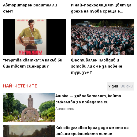
Авторитарен родител ли
И най-подходящият цвят за
съм?
дреха на първа среща е...
"Мъртва хватка": А какъв би
Фестивален Пловдив и
бил твоят сценарии?
готови ли сме за повече
туризъм?
НАЙ-ЧЕТЕНИТЕ
7 дни
30 дни
Ашока — завоевателят, който
съжалява за победата си
Личности
Как обезглавен крал даде името на
най-американското питие