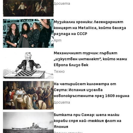
Досиета
Музикални хроники: Легендарният
концерт на Metallica, който беляза
разпада на СССР
Арт
Механичният турчин: първият
„изкуствен интелект“, който мами
Европа близо век
Техно
На четирийсет километра от
Сеута: Испания изселва
новопокръстените през 1609 година
Досиета
Битката при Самар: шепа малки
кораби спря най-тежкия флот на
Япония