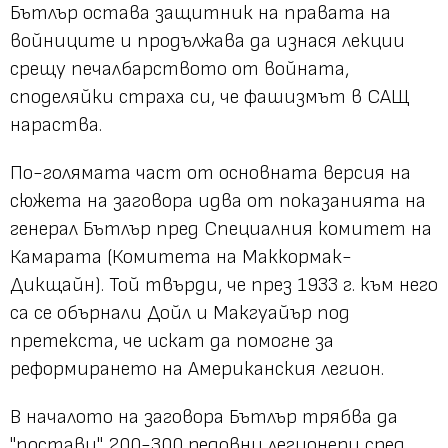
Бътлър остава защитник на правата на
войниците и продължава да изнася лекции
срещу печалбарството от войната,
споделяйки страха си, че фашизмът в САЩ
нараства.
По-голямата част от основната версия на
сюжета на заговора идва от показанията на
генерал Бътлър пред Специалния комитет на
Камарата (Комитета на Маккормак-
Дикщайн). Той твърди, че през 1933 г. към него
са се обърнали Дойл и Макгуайър под
претекста, че искат да помогне за
реформирането на Американския легион.
В началото на заговора Бътлър трябва да
"постави" 200-300 редовни легионери сред