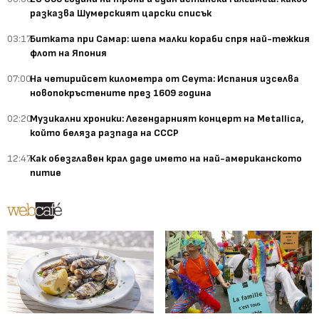
разказва Шумерският царски списък
03:17
Битката при Самар: шепа малки кораби спря най-тежкия
флот на Япония
07:00
На четирийсет километра от Сеута: Испания изселва
новопокръстените през 1609 година
02:20
Музикални хроники: Легендарният концерт на Metallica,
който беляза разпада на СССР
12:47
Как обезглавен крал даде името на най-американското
питие