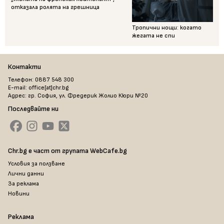
отказала ролята на грешница
Тропични нощи: когато
жегата не спи
Контакти
Телефон: 0887 548 300
E-mail: office[at]chr.bg
Адрес: гр. София, ул. Фредерик Жолио Кюри №20
Последвайте ни
Chr.bg е част от групата WebCafe.bg
Условия за ползване
Лични данни
За реклама
Новини
Реклама