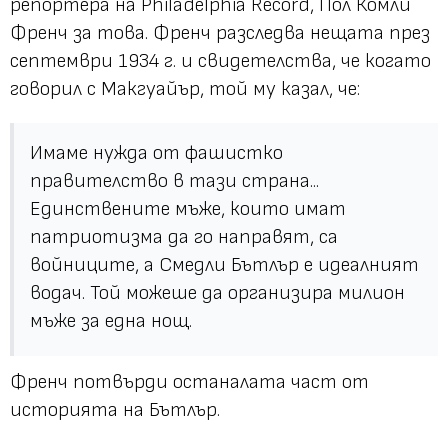
репортера на Philadelphia Record, Пол Комли
Френч за това. Френч разследва нещата през
септември 1934 г. и свидетелства, че когато
говорил с Макгуайър, той му казал, че:
Имаме нужда от фашистко
правителство в тази страна...
Единствените мъже, които имат
патриотизма да го направят, са
войниците, а Смедли Бътлър е идеалният
водач. Той можеше да организира милион
мъже за една нощ.
Френч потвърди останалата част от
историята на Бътлър.