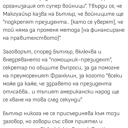
организация от супер войници". Твърди се, че
Макгуайър казва на Бътлър, че войниците ще
"подкрепят президента... [като се уверят], че
той няма да променя метода [на финансиране
на правителството]".
Заговорът, според Бътлър, включва и
внедряването на "помощник-президент",
секретар по общите въпроси, за да помогне
на преумореният Франклин, за когото "всеки
може да каже, че здравето на президента
отлсабва... и тъпият американски народ ще
се хване на това след секунди".
Бътлър никога не се присъединява към този
заговор, но говори със своя приятел и