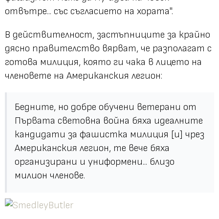
отвътре... със съгласието на хората".
В действителност, застъпниците за крайно
дясно правителство вярват, че разполагат с
готова милиция, която ги чака в лицето на
членовете на Американския легион:
Бедните, но добре обучени ветерани от
Първата световна война бяха идеалните
кандидати за фашистка милиция [и] чрез
Американския легион, те вече бяха
организирани и униформени... близо
милион членове.