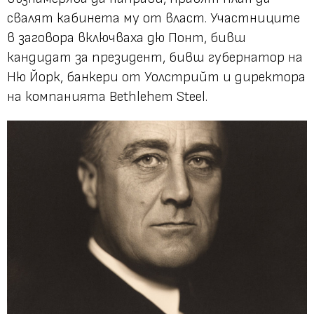
свалят кабинета му от власт. Участниците
в заговора включваха дю Понт, бивш
кандидат за президент, бивш губернатор на
Ню Йорк, банкери от Уолстрийт и директора
на компанията Bethlehem Steel.