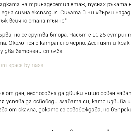
адката на тринадесетия етаж, пуснах ръката на
е една силна експлозия. Силата й ни хвърли наз
нъж всичко стана тъмно."
ърва, но се срутва втора. Часът е 10:28 сутрин
. Около нея е катранено черно. Десният й крак е
ду два бетонени стълба.
че от ден, неспособна да движи нищо освен ляват
я успява да освободи главата си, като извива 
гва от скалпа, докато се освобождава, но въпре