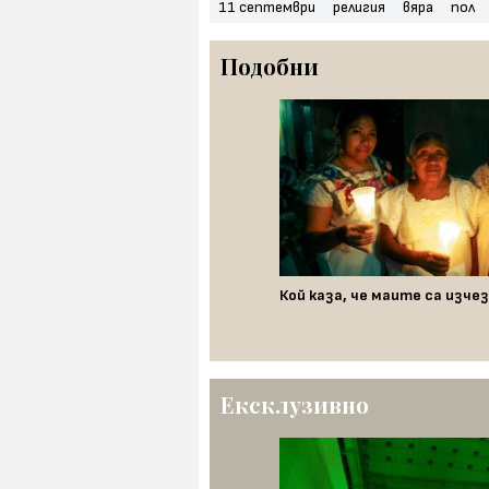
11 септември
религия
вяра
пол
Подобни
ка събота: денят, в който смъртта
бедена
Кой каза, че маите са изче
Ексклузивно