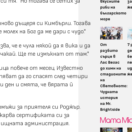
 си тя. "Но тогава се сетих за
вкусните
за
риби на
ж
българското
море
отново дъщеря си Кимбърли. Тогава
молех на Бог да ме дари с чудо."
От
7 
ва, че е чула някой да я вика и да
разбито
д
изчакай. Ще те измъкнат от там."
сърце в
бе
Лас Вегас
пе
ица повече от месец. Известно
до химн на
ид
стадионите
ж
спяват да го спасят след четири
на
и ден и смята, че вярата й
Световното:
Чудната
история
на Mr.
омъжи за приятеля си Роджър.
Brightside
зкарва сертификата си за
анищната администрация.