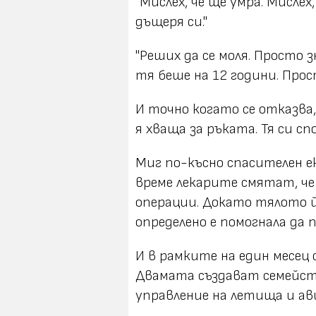
"Мислех, че ще умра. Мислех,
дъщеря си."
"Реших да се моля. Просто 
тя беше на 12 години. Прост
И точно когато се отказва, 
я хваща за ръката. Тя си с
Миг по-късно спасителен е
време лекарите смятат, че
операции. Докато тялото й
определено е помогнала да
И в рамките на един месец
Двамата създават семейств
управление на летища и а