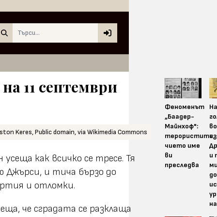
Search
 на 11 септември
Феноменът
На
„Баадер-
г
Майнхоф":
во
eston Keres, Public domain, via Wikimedia Commons
терористите,
из
чието име
Д
ви
и 
усеща как всичко се тресе. Тя
преследва
м
 Джърси, и тича бързо до
до
хартия и отломки.
и
у
на
сеща, че сградата се разклаща