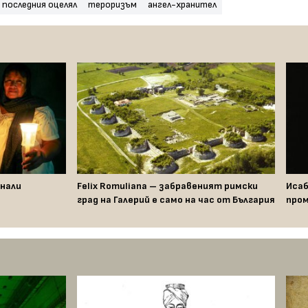
последния оцелял
тероризъм
ангел-хранител
знали
Felix Romuliana – забравеният римски
Исаб
град на Галерий е само на час от България
пром