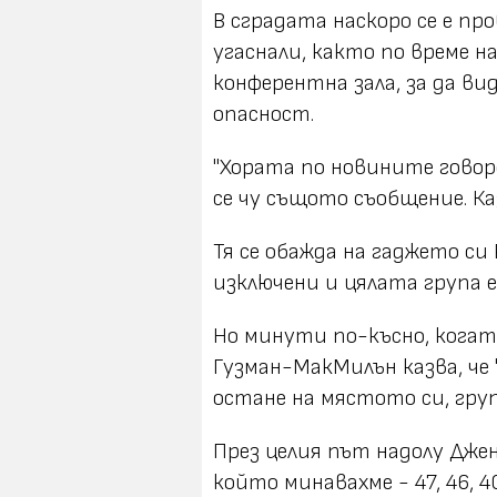
В сградата наскоро се е пр
угаснали, както по време на
конферентна зала, за да ви
опасност.
"Хората по новините говор
се чу същото съобщение. Ка
Тя се обажда на гаджето си
изключени и цялата група 
Но минути по-късно, когат
Гузман-МакМилън казва, че
остане на мястото си, гру
През целия път надолу Джен
който минавахме - 47, 46, 40