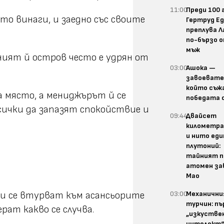
11:00
Преди 100 
кто винаги, и заедно със своите
Гертруд Е
преплува 
по-бързо о
мъж
дният й остров често е удрян от
03:00
Ашока —
завоевате
който съж
 място, а мениджърът й се
победата 
всички да запазят спокойствие и
09:44
Двайсет
километра
и нито еди
плутоний:
тайният п
атомен за
Мао
03:00
Механичн
ши се втурват към асансьорите
турчин: п
рат какво се случва.
„изкустве
интелект“