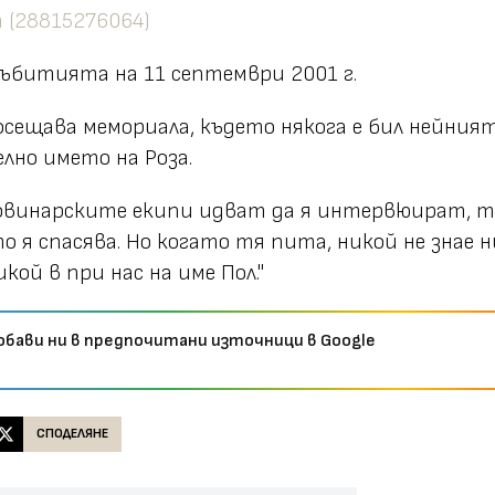
ъбитията на 11 септември 2001 г.
осещава мемориалa, където някога е бил нейният
но името на Роза.
новинарските екипи идват да я интервюират, т
о я спасява. Но когато тя пита, никой не знае н
кой в ​​при нас на име Пол."
обави ни в предпочитани източници в Google
СПОДЕЛЯНЕ