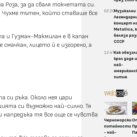
 Роза, за да сваля токчетата си.
02:20
Музикални 
ад. Чухме тътен, който ставаше все
Легендарн
концерт н
Metallica,
беляза раз
та и Гузман-Макмилан е в капан
СССР
 смачкан, лицето й е изгорено, а
12:47
Как обезгл
крал даде 
най-
американс
питие
а си ръка. Около нея цари
шията си възможно най-силно. Тя
ки напредъка тя все още се чувства
Черноморски
О
потайности
Пр
- най-
П