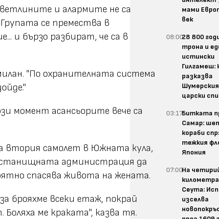
 светлините и алармите не са
мами Европ
век
. Групата се премества в
.. и бързо разбират, че са в
08:00
28 800 год
трона и ед
истински
Гилгамеш: 
милан. "По охранителната система
разказва
Шумерски
ойде."
царски спи
този момент асансьорите вече са
03:17
Битката п
Самар: шеп
кораби спр
тежкия фл
на втория самолет в Южната кула,
Япония
Пристанищната администрация да
07:00
На четири
оятно спасява живота на жената.
километра
Сеута: Ис
оза брояхме всеки етаж, покрай
изселва
новопокръ
. Боляха ме краката", казва тя.
през 1609 