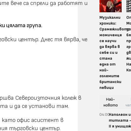
ите вече са спрели да работят и
Музикални
О
хроники:
М
ки цялата група.
Срамежливото
до
момиченце
б
овски център. Днес тя вярва, че
се научи
пр
да вярва в
гр
себе си и
д
стана
жи
една от
На
най-
Ко
големите
британски
певици
вършва Североизточния колеж в
Най-
новото
че
ота и да се установи там.
04:00
Наполеон и
а като офис асистент в
титлата 
II я унищо
ия търговски център.