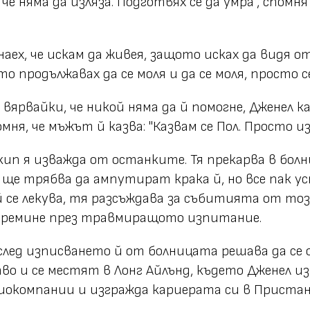
 че няма да изляза. Подготвях се да умра", спомня
знаех, че искам да живея, защото исках да видя 
о продължавах да се моля и да се моля, просто се 
вярвайки, че никой няма да й помогне, Дженел каз
помня, че мъжът й казва: "Казвам се Пол. Просто 
кип я изважда от останките. Тя прекарва в болн
 ще трябва да ампутират крака й, но все пак у
 се лекува, тя разсъждава за събитията от тоз
 премине през травмиращото изпитание.
 след изписването й от болницата решава да се 
о и се местят в Лонг Айлънд, където Дженел и
виокомпании и изгражда кариерата си в Прист