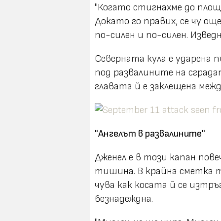
"Когато стигнахме до площ
Докато го правих, се чу ощ
по-силен и по-силен. Извед
Северната кула е ударена п
под развалините на сградата
главата й е заклещена меж
"Ангелът в развалините"
Дженел е в този капан пове
тишина. В крайна сметка т
чува как косата й се изтръ
безнадеждна.