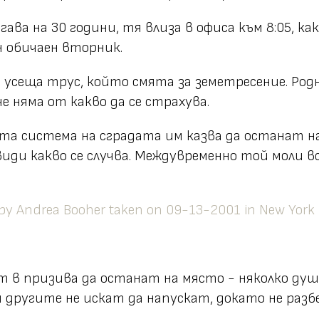
гава на 30 години, тя влиза в офиса към 8:05, ка
н обичаен вторник.
я усеща трус, който смята за земетресение. Ро
е няма от какво да се страхува.
а система на сградата им казва да останат на
види какво се случва. Междувременно той моли 
ат в призива да останат на място - няколко ду
 другите не искат да напускат, докато не разбе