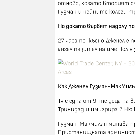
отново, когато вторият са
Гузман и нейните колеги т
Но докато вървят надолу по
27 часа по-късно Дженел е 
ангел пазител на име Пол я 
Как Дженел Гузман-МакМилъ
Тя е една от 9-те деца на 
Тринидад и имигрира в Ню Й
Гузман-Макмилан минава пр
Пристанищната администра