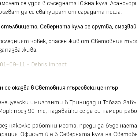
молет се удря в съседната Южна кула. Асансьор
ръгват да се евакуират от сградата пеша.
 стълбището, Северната кула се срутва, смазвай
последният човек, спасен жив от Световния търг
запазва жива.
н се оказва в Световния търговски център
венецуелски имигранти в Тринидад и Тобаго. За
орк през 90-те, надявайки се да си намери раб
ез няколко работни места, преди да бъде нает
ция. Офисът й е в Северната кула на Световн