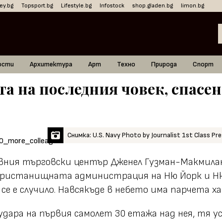
ey.bg
Topsport.bg
Lifestyle.bg
Infostock
shop.gladen.bg
limon.bg
ости
Архитектура
Арт
Техно
Природа
Спорт
та на последния човек, спасен
Снимка: U.S. Navy Photo by Journalist 1st Class Pr
вния търговски център Дженел Гузман-Макмилан 
 Пристанищната администрация на Ню Йорк и Ню
о се е случило. Навсякъде в небето има парчета 
удара на първия самолет 30 етажа над нея, тя у