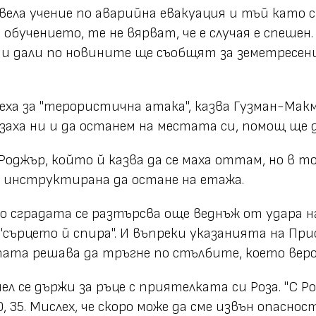
овела учение по аварийна евакуация и тъй като
 обучението, те не вярват, че е случая е спешен
ди дали по новините ще съобщят за земетресение.
еха за "терористична атака", казва Гузман-Мак
заха ни и да останем на местата си, помощ ще д
 Роджър, който й казва да се маха оттам, но в 
е инструктирана да остане на етажа.
о сградата се разтърсва още веднъж от удара 
 "сърцето й спира". И въпреки указанията на 
пата решава да тръгне по стълбите, което вер
ел се държи за ръце с приятелката си Роза. "С Р
, 35. Мислех, че скоро може да сме извън опасност