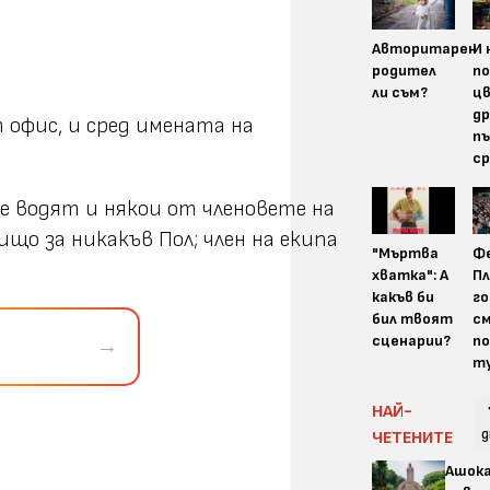
Авторитарен
И 
родител
п
ли съм?
цв
др
 офис, и сред имената на
пъ
ср
е водят и някои от членовете на
ищо за никакъв Пол; член на екипа
"Мъртва
Ф
хватка": А
Пл
какъв би
го
бил твоят
см
сценарии?
по
→
т
НАЙ-
д
ЧЕТЕНИТЕ
Ашок