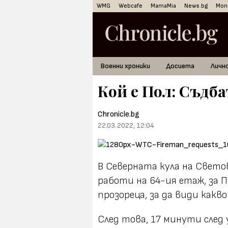
WMG
Webcafe
MamaMia
News.bg
Mon
Военни хроники
Досиета
Личн
Кой е Пол: Съдба
Chronicle.bg
22.03.2022, 12:04
В Северната кула на Свето
работи на 64-ия етаж, за
прозореца, за да види какв
След това, 17 минути след 