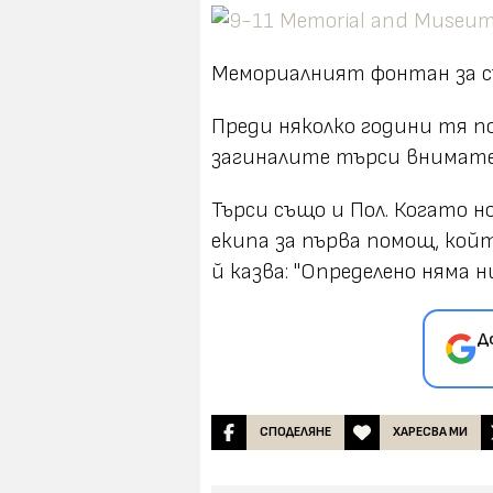
Mемориалният фонтан за с
Преди няколко години тя п
загиналите търси внимател
Търси също и Пол. Когато 
екипа за първа помощ, койт
й казва: "Определено няма ни
Д
СПОДЕЛЯНЕ
ХАРЕСВА МИ