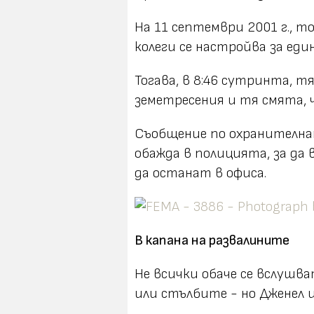
На 11 септември 2001 г., то
колеги се настройва за еди
Тогава, в 8:46 сутринта, т
земетресения и тя смята, ч
Съобщение по охранителнат
обажда в полицията, за да 
да останат в офиса.
В капана на развалините
Не всички обаче се вслушв
или стълбите - но Дженел и